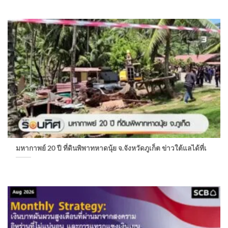
มหากาพย์ 20 ปี ที่ดินพิพาทหาดนุ้ย จ.จังหวัดภูเก็ต ข่าวใต้แลได้ที่เ