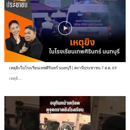
เหตุยิvในโรงเรียนเทพศิรินทร์ นนทบุรี | สถานีประชาชน 7 ส.ค. 69
เหตุยิ ...