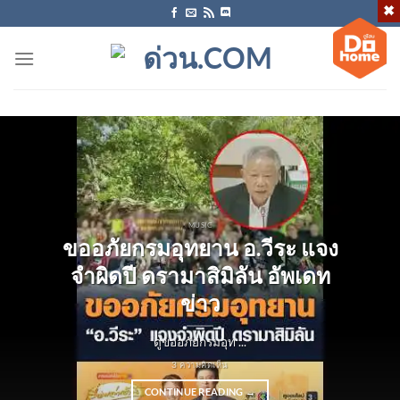
ข้าม
ไป
ยัง
เนื้อหา
MUSIC
ขออภัยกรมอุทยาน อ.วีระ แจง
จำผิดปี ดรามาสิมิลัน อัพเดท
ข่าว
ดูขออภัยกรมอุท ...
3 ความคิดเห็น
CONTINUE READING
→