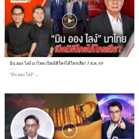
มิน ออง ไลง์ มาไทย เปิดมิติใครได้ใครเสีย? 7 ส.ค. 69
“มิน ออง ไลง์” ...