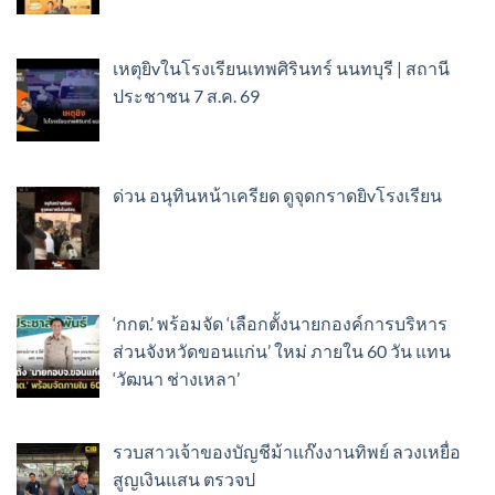
เหตุยิvในโรงเรียนเทพศิรินทร์ นนทบุรี | สถานี
ประชาชน 7 ส.ค. 69
ด่วน อนุทินหน้าเครียด ดูจุดกราดยิvโรงเรียน ​
‘กกต.’ พร้อมจัด ‘เลือกตั้งนายกองค์การบริหาร
ส่วนจังหวัดขอนแก่น’ ใหม่ ภายใน 60 วัน แทน
‘วัฒนา ช่างเหลา’
รวบสาวเจ้าของบัญชีม้าแก๊งงานทิพย์ ลวงเหยื่อ
สูญเงินแสน ตรวจป