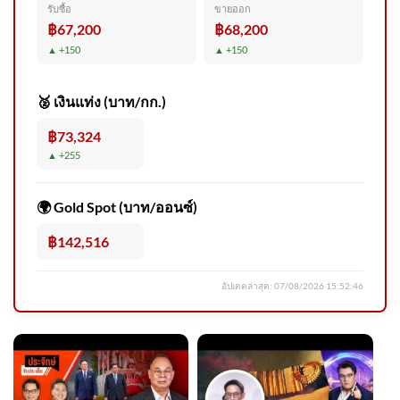
รับซื้อ
ขายออก
฿67,200
฿68,200
▲ +150
▲ +150
🥈 เงินแท่ง (บาท/กก.)
฿73,324
▲ +255
🌍 Gold Spot (บาท/ออนซ์)
฿142,516
อัปเดตล่าสุด:
07/08/2026 15:52:46