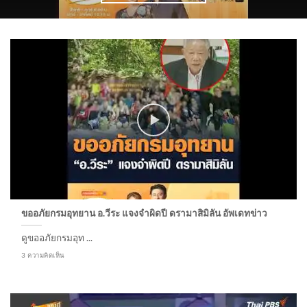
ขออภัยกรมอุทยาน อ.วีระ แจงจำผิดปี ดรามาสิมิลัน อัพเดทข่าว
ดูขออภัยกรมอุท ...
3 ความคิดเห็น