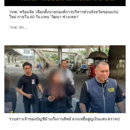
‘กกต.’ พร้อมจัด ‘เลือกตั้งนายกองค์การบริหารส่วนจังหวัดขอนแก่น’
ใหม่ ภายใน 60 วัน แทน ‘วัฒนา ช่างเหลา’
‘กกต.' พร ...
รวบสาวเจ้าของบัญชีม้าแก๊งงานทิพย์ ลวงเหยื่อสูญเงินแสน ตรวจป