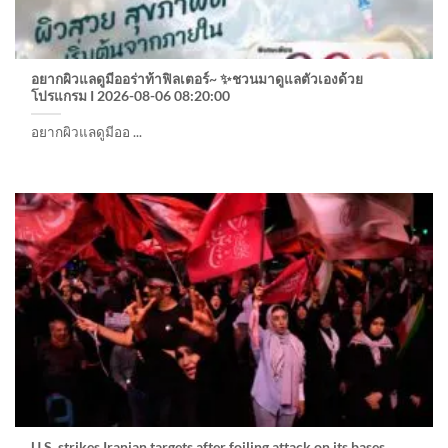
อยากผิวแลดูมีออร่าท้าฟิลเตอร์~ ✨ชวนมาดูแลตัวเองด้วย
โปรแกรม I 2026-08-06 08:20:00
อยากผิวแลดูมีออ ...
U.S. strikes Iranian targets after foiling attack on its bases