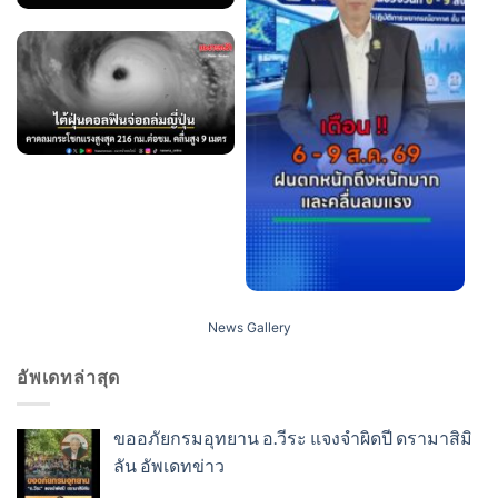
News Gallery
อัพเดทล่าสุด
ขออภัยกรมอุทยาน อ.วีระ แจงจำผิดปี ดรามาสิมิ
ลัน อัพเดทข่าว