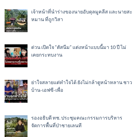
เจ้าหน้าที่นำร่างของนายอับดุลมูคลีส เเละนายสะ
หมาน ที่ถูกวิสา
ด่วน เปิดใจ “ตัสนีม” แต่งหน้าแบบนี้มา 10 ปี ไม่
เคยกระทบงาน
ย่าใจสลายแต่ทำใจได้ ยังไม่กล้าดูหน้าหลาน ชาว
บ้าน-เอฟซี-เพื่อ
รองอธิบดี ทช. ประชุมคณะกรรมการบริหาร
จัดการพื้นที่ป่าชายเลนที