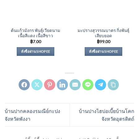
ต้นแก้วมังกร พันธุ์เวียดนาม
มะปรางสุวรรณบาตร กิ่งพันธุ์
เนื้อสีแดง เนื้อสีขาว
เสียบยอด
฿
7.00
฿
99.00
สั่งซื้อผ่าน SHOPEE
สั่งซื้อผ่าน SHOPEE
บ้านปากคลองรมณีย์กะปง
บ้านปางไฮบ่อเบี้ยบ้านโคก
จังหวัดพังงา
จังหวัดอุตรดิตถ์