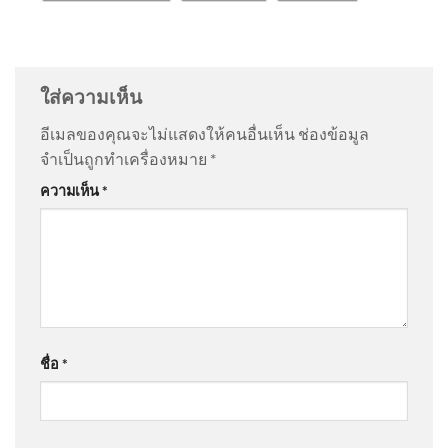
แชร์ตามหาลูกสาว คุณลุงยวน
@AaBb-j6s
on
ด่วน เปิดใจ “ตัสนีม” แต่งหน้าแบบนี้มา 10
การัมย์ อายุ 60 ปีกว่า มาจากชล
ปี ไม่เคยกระทบงาน
: “
คนเราชอบอะไรไม่เหมือ…
”
บุร 2026-08-05 11:57:00
ใส่ความเห็น
@steveleeeo
on
ด่วน เปิดใจ “ตัสนีม” แต่งหน้าแบบนี้มา
อีเมลของคุณจะไม่แสดงให้คนอื่นเห็น
ช่องข้อมูล
10 ปี ไม่เคยกระทบงาน
: “
ดูมีเอกลักษณ์มากกว่า…
”
จำเป็นถูกทำเครื่องหมาย
*
(5 ส.ค. 69) นายพรพรหม ณ.ส.
ความเห็น
*
วิกิตเศรษฐ์ รองผู้ว่าราชการกรุง
@sl620
on
ด่วน เปิดใจ “ตัสนีม” แต่งหน้าแบบนี้มา 10 ปี
เท
ไม่เคยกระทบงาน
: “
สวยครับ
”
@pochaneekantitud3344
on
ร่ำไห้ไม่คิดว่าจะแพ้คดี
CIB x Nation เตือนภัย สวมรอย
ศาลสั่งชดใช้ “ต้อม รชนีกร” 7.7 ล้าน อัพเดทข่าว
:
เจ้าหน้าที่ ขู่เอาผิดสวมสิทธิ์เป
ชื่อ
*
“
มี3ศ่าลไปให้สุด
”
@JenjiraPongnan
on
ร่ำไห้ไม่คิดว่าจะแพ้คดี ศาลสั่ง