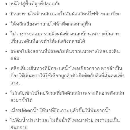
หนีไปสู่พื้นที่สูงที่ปลอดภัย
ปิดสะพานไฟฟ้าหลัก และไม่สัมผัสสวิทช์ไฟฟ้าขณะเปียก
ให้หลีกเลี่ยงจากสายไฟฟ้าที่ตกลงมาสู่พื้น
ไม่วางกระสอบทรายพิงผนังข้างนอกบ้าน เพราะเป็นการ
เพิ่มแรงดันที่อาจทำให้ผนังพังทลายได้
อพยพไปยังสถานที่ปลอดภัย พ้นจากแนวทางไหลของดิน
ถล่ม
หลีกเลี่ยงเส้นทางที่มีกระแสน้ำไหลเชี่ยวกราก หากจำเป็น
ต้องใช้เส้นทางให้ใช้เชือกผูกลำตัว ยึดติดกับสิ่งที่มั่นคงแข็ง
แรง …
ไม่กลับเข้าไปในบริเวณที่เกิดดินถล่ม เพราะดินอาจพังถล่ม
ลงมาซ้ำได้
เมื่อพลัดตกน้ำ ให้หาที่ยึดเกาะ แล้วขึ้นให้พ้นจากน้ำ
ไม่ดื่มน้ำประปาและไม่ดื่มน้ำที่ไหลมาท่วม เพราะจะเป็น
อันตราย