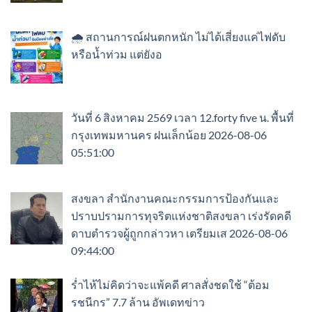
🌧️ สถานการณ์ฝนตกหนัก ไม่ได้เสี่ยงแค่ไฟดับ
หรือน้ำท่วม แต่ยังอ
วันที่ 6 สิงหาคม 2569 เวลา 12.forty five น. พื้นที่
กรุงเทพมหานคร ฝนเล็กน้อย 2026-08-06
05:51:00
สงขลา สำนักงานคณะกรรมการป้องกันและ
ปราบปรามการทุจริตแห่งชาติสงขลา เร่งรัดคดี
ดาบตำรวจผู้ถูกกล่าวหา เตรียมเส 2026-08-06
09:44:00
ร่ำไห้ไม่คิดว่าจะแพ้คดี ศาลสั่งชดใช้ “ต้อม
รชนีกร” 7.7 ล้าน อัพเดทข่าว