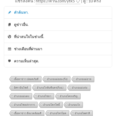
แชร์ลิ้งค์นี้ :
https://ด่วน.com/ytk5
📋
| ดู : 1
0
ครั้ง
คำค้นหา.
ดูข่าวอื่น.
ที่น่าสนใจในช่วงนี้.
ช่วงเดือนที่ผ่านมา
ความเห็นล่าสุด.
เนื้อหาข่าว ปลอดภัยดี
อำเภอแม่ออน (กิ่ง)
อำเภอแม่อาย
อิศราอินไซด์
อำเภอโกสัมพีนคร(กิ่งอ.)
อำเภอแม่แจ่ม
อำเภอแม่แตง
อำเภอไชยา
อำเภอโคกเจริญ
อำเภอไชยปราการ
อำเภอโคกโพธิ์
อำเภอแว้ง
เนื้อหาข่าว สิ่งแวดล้อมดี
อำเภอไทรโยค
อำเภอไพศาลี