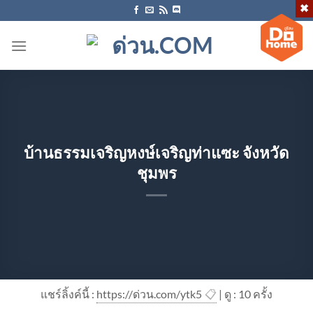
ข้าม
ไป
ยัง
เนื้อหา
บ้านธรรมเจริญหงษ์เจริญท่าแซะ จังหวัด
ชุมพร
แชร์ลิ้งค์นี้ :
https://ด่วน.com/ytk5
📋
| ดู : 1
0
ครั้ง