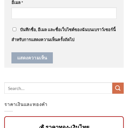
อีเมล
*
ชดใช้ “ต้อม รชนีกร” 7.7 ล้าน อัพเดทข่าว
: “
ไม่สวย
”
ติดตามผู้ก่อเหตุยิvหน้าสรรพ
สามิตปัตตานี สาขามายอ ข่าว
ใต้แลไ
บันทึกชื่อ, อีเมล และชื่อเว็บไซต์ของฉันบนเบราว์เซอร์นี้
สำหรับการแสดงความเห็นครั้งถัดไป
U.S. Snort Division to conclude
consulates in Canada, Japan
and Indonesia, sources
enlighten
ราคาเงินและทองคำ
2026-08-05 15:Forty eight:00 |
ข่าวสารจากกรุมอุตุนิยมวิทยา
💰 ราคาทอง-เงินไทย