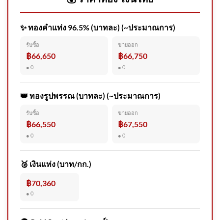
✨ ทองคำแท่ง 96.5% (บาทละ) (~ประมาณการ)
สบอ.3 เผยผลชันสูตร “ลูกช้างป่า
รับซื้อ
ขายออก
จิ๋วไทรโยค” พบอวัยวะภายในผิด
฿66,650
฿66,750
ปก 2026-08-05 03:16:00
● 0
● 0
👑 ทองรูปพรรณ (บาทละ) (~ประมาณการ)
รับซื้อ
ขายออก
โครงการ ศิลป์ : ทรัพย์ เปิดรับผล
฿66,550
฿67,550
งานศิลปะเยาวชน
● 0
● 0
🥈 เงินแท่ง (บาท/กก.)
฿70,360
● 0
ด่วน ร่างฮลุนกลับถึงไทย สิ้นสุด
การเดินทาง ​