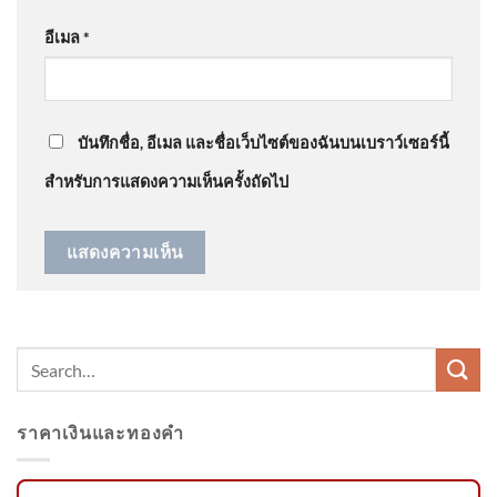
อีเมล
*
ด่วน เปิดใจ “ตัสนีม” แต่งหน้า
@steveleeeo
on
ด่วน เปิดใจ “ตัสนีม” แต่งหน้าแบบนี้มา
แบบนี้มา 10 ปี ไม่เคยกระทบ
10 ปี ไม่เคยกระทบงาน
: “
ดูมีเอกลักษณ์มากกว่า…
”
งาน
บันทึกชื่อ, อีเมล และชื่อเว็บไซต์ของฉันบนเบราว์เซอร์นี้
สำหรับการแสดงความเห็นครั้งถัดไป
ย่าใจสลายแต่ทำใจได้ ยังไม่กล้า
ดูหน้าหลาน ชาวบ้าน-เอฟซี-
เพื่อ
รองอธิบดี ทช. ประชุมคณะ
ราคาเงินและทองคำ
กรรมการบริหารจัดการพื้นที่ป่า
ชายเลนที