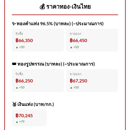
💰 ราคาทอง-เงินไทย
✨ ทองคำแท่ง 96.5% (บาทละ) (~ประมาณการ)
🌧️ สถานการณ์ฝนตกหนัก ไม่ได้
เสี่ยงแค่ไฟดับหรือน้ำท่วม แต่ยัง
รับซื้อ
ขายออก
฿66,350
฿66,450
อ
▲ +50
▲ +50
👑 ทองรูปพรรณ (บาทละ) (~ประมาณการ)
วันที่ 6 สิงหาคม 2569 เวลา
รับซื้อ
ขายออก
12.forty five น. พื้นที่
฿66,250
฿67,250
กรุงเทพมหานคร ฝนเล็กน้อย
▲ +50
▲ +50
2026-08-06 05:51:00
🥈 เงินแท่ง (บาท/กก.)
฿70,245
สงขลา สำนักงานคณะ
▲ +79
กรรมการป้องกันและปราบ