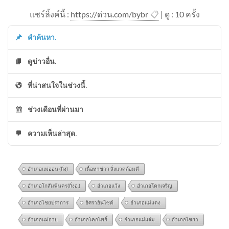
แชร์ลิ้งค์นี้ :
https://ด่วน.com/bybr
📋
| ดู : 1
0
ครั้ง
คำค้นหา.
ดูข่าวอื่น.
ที่น่าสนใจในช่วงนี้.
ช่วงเดือนที่ผ่านมา
ความเห็นล่าสุด.
อำเภอแม่ออน (กิ่ง)
เนื้อหาข่าว สิ่งแวดล้อมดี
อำเภอโกสัมพีนคร(กิ่งอ.)
อำเภอแว้ง
อำเภอโคกเจริญ
อำเภอไชยปราการ
อิศราอินไซด์
อำเภอแม่แตง
อำเภอแม่อาย
อำเภอโคกโพธิ์
อำเภอแม่แจ่ม
อำเภอไชยา