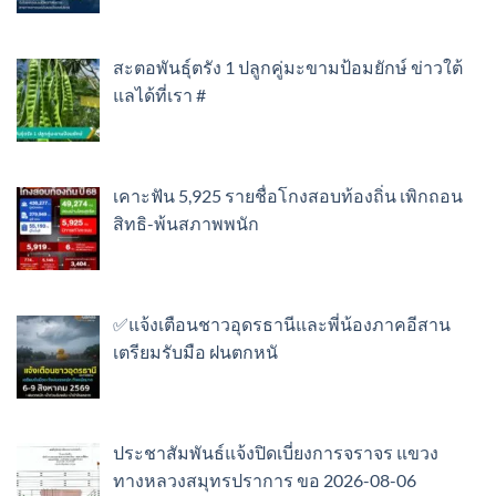
สะตอพันธุ์ตรัง 1 ปลูกคู่มะขามป้อมยักษ์ ข่าวใต้
แลได้ที่เรา #
เคาะฟัน 5,925 รายชื่อโกงสอบท้องถิ่น เพิกถอน
สิทธิ-พ้นสภาพพนัก
✅แจ้งเตือนชาวอุดรธานีและพี่น้องภาคอีสาน
เตรียมรับมือ ฝนตกหนั
ประชาสัมพันธ์แจ้งปิดเบี่ยงการจราจร แขวง
ทางหลวงสมุทรปราการ ขอ 2026-08-06