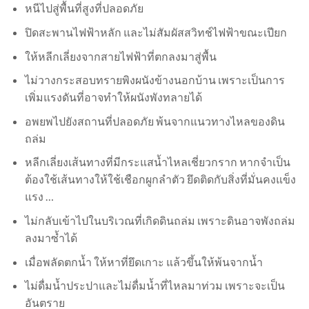
หนีไปสู่พื้นที่สูงที่ปลอดภัย
ปิดสะพานไฟฟ้าหลัก และไม่สัมผัสสวิทช์ไฟฟ้าขณะเปียก
ให้หลีกเลี่ยงจากสายไฟฟ้าที่ตกลงมาสู่พื้น
ไม่วางกระสอบทรายพิงผนังข้างนอกบ้าน เพราะเป็นการ
เพิ่มแรงดันที่อาจทำให้ผนังพังทลายได้
อพยพไปยังสถานที่ปลอดภัย พ้นจากแนวทางไหลของดิน
ถล่ม
หลีกเลี่ยงเส้นทางที่มีกระแสน้ำไหลเชี่ยวกราก หากจำเป็น
ต้องใช้เส้นทางให้ใช้เชือกผูกลำตัว ยึดติดกับสิ่งที่มั่นคงแข็ง
แรง …
ไม่กลับเข้าไปในบริเวณที่เกิดดินถล่ม เพราะดินอาจพังถล่ม
ลงมาซ้ำได้
เมื่อพลัดตกน้ำ ให้หาที่ยึดเกาะ แล้วขึ้นให้พ้นจากน้ำ
ไม่ดื่มน้ำประปาและไม่ดื่มน้ำที่ไหลมาท่วม เพราะจะเป็น
อันตราย