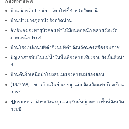
เรื่องที่น่าสนใจ
บ้านบ่อหว้าปากล่อ โคกโพธิ์ จังหวัดปัตตานี
บ้านปางยางภูคาปัว จังหวัดน่าน
อิทธิพลของพายุบัวลอย ทำให้มีฝนตกหนัก หลายจังหวัด
ภาคเหนือประส
บ้านโรงเหล็กนบพิตำกิ่งนบพิตำ จังหวัดนครศรีธรรมราช
ปัญหาสารพิษในแม่น้ำในพื้นที่จังหวัดเชียงราย ยังเป็นสิ่งน่า
กั
บ้านต้นงิ้วเหนือป่าโปงสบเมย จังหวัดแม่ฮ่องสอน
(18/7/69) …ชาวบ้านในอำเภอสูงเม่น จังหวัดแพร่ ร้องเรียน
การร
📮กรมทะเล เฝ้าระวังพะยูน–อนุรักษ์หญ้าทะเล พื้นที่จังหวัด
กระบี