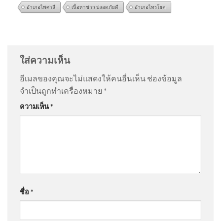
อำเภอไพศาลี
เนื้อหาข่าว ปลอดภัยดี
อำเภอไทรโยค
ไทยพร้อมส่งเสริมการค้า และ
@มาเฟียสะเด็ดเม็ด
on
ด่วน ไวรัล 10 ล้าน “ตัสนีม” แต่ง
“นำเมียนมากลับสู่อาเซียน” ถอด
หน้าปรุงจัดไม่ปรุงจืด ตัวจริงตรงปก | 06/08/69
: “
ใคร
5 ประเด็นสำคัญจากคำแถลง
กล้าใส่แว่นตาดำทร…
”
ใส่ความเห็น
รัฐบาลไทย-ม
อีเมลของคุณจะไม่แสดงให้คนอื่นเห็น
ช่องข้อมูล
@pokc-b7k
on
ด่วน ไวรัล 10 ล้าน “ตัสนีม” แต่งหน้าปรุง
จำเป็นถูกทำเครื่องหมาย
*
📢 พบกับรายการ CIB ทราบแล้ว
จัดไม่ปรุงจืด ตัวจริงตรงปก | 06/08/69
: “
สวยน่ารัก ดี ผม
เปลี่ยน Ep.158 . 🔍 ส่อง 7 ไฮไลท์
ความเห็น
*
ชอบ น…
”
คด
@AMARINTVHD
on
ด่วน ไวรัล 10 ล้าน “ตัสนีม” แต่ง
หน้าปรุงจัดไม่ปรุงจืด ตัวจริงตรงปก | 06/08/69
: “
Nuter
A NUTER A SKN …
”
เจ้าหน้าที่นำร่างของนายอับดุล
มูคลีส เเละนายสะหมาน ที่ถูกวิ
ชื่อ
*
สา
@AaBb-j6s
on
ด่วน เปิดใจ “ตัสนีม” แต่งหน้าแบบนี้มา 10
ปี ไม่เคยกระทบงาน
: “
คนเราชอบอะไรไม่เหมือ…
”