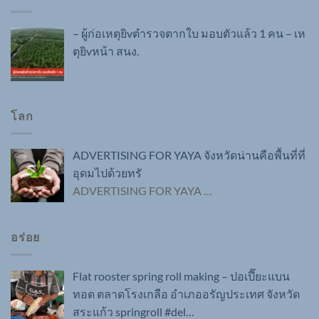
– ผู้ก่อเหตุยิvตำรวจตากใบ มอบตัวแล้ว 1 คน – เห
ตุยิvหน้า สนง.
โลก
ADVERTISING FOR YAYA จังหวัดน่านคือพื้นที่ที่
อุดมไปด้วยทรั
ADVERTISING FOR YAYA
…
อร่อย
Flat rooster spring roll making – ปอเปี๊ยะแบน
ทอด ตลาดโรงเกลือ อำเภออรัญประเทศ จังหวัด
สระแก้ว springroll #del…