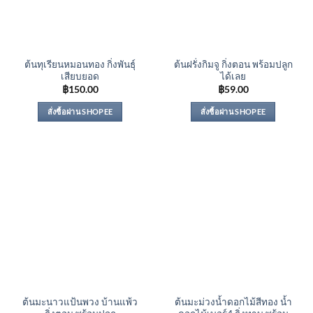
ต้นทุเรียนหมอนทอง กิ่งพันธุ์
ต้นฝรั่งกิมจู กิ่งตอน พร้อมปลูก
เสียบยอด
ได้เลย
฿
150.00
฿
59.00
สั่งซื้อผ่าน SHOPEE
สั่งซื้อผ่าน SHOPEE
ต้นมะนาวแป้นพวง บ้านแพ้ว
ต้นมะม่วงน้ำดอกไม้สีทอง น้ำ