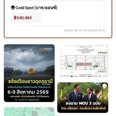
ปรามการทุจริตแห่งชาติสงขลา
🌍 Gold Spot (บาท/ออนซ์)
เร่งรัดคดีดาบตำรวจผู้ถูกกล่าว
หา เตรียมเส 2026-08-06
฿140,484
09:44:00
อัปเดตล่าสุด:
07/08/2026 05:38:28
ร่ำไห้ไม่คิดว่าจะแพ้คดี ศาลสั่ง
ชดใช้ “ต้อม รชนีกร” 7.7 ล้าน
อัพเดทข่าว