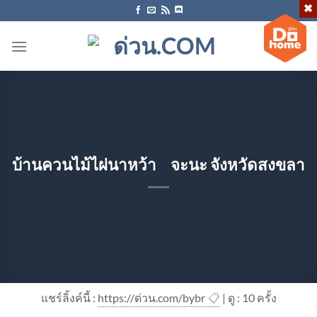
ข้าม
ไป
ยัง
เนื้อหา
บ้านควนไม้ไผ่นาหว้า จะนะ จังหวัดสงขลา
แชร์ลิ้งค์นี้ :
https://ด่วน.com/bybr
📋
| ดู : 1
0
ครั้ง