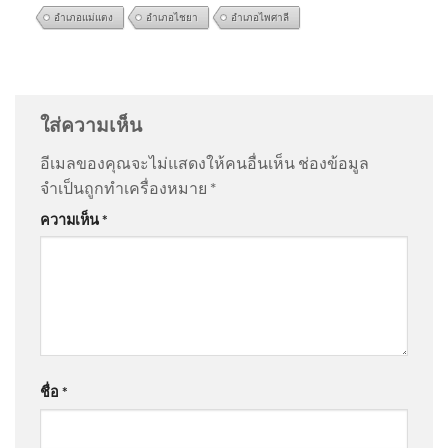
อำเภอแม่แตง
อำเภอไชยา
อำเภอไพศาลี
‘รอดหรือร่วง เลือกตั้งบอร์ด
@GenBXYZ
on
แม่ ‘เต้ ดราก้อนไฟว์’ ใจสลาย ยังคาใจปม
สำนักงานประกันสังคม’ หลัง
เสียชีวิต เผยเส้นทางชีวิต อัพเดทข่าว
: “
ทรงนี้ไม่ใช่ซึม
ศาลปกครองกลางสั่งทุเลา
เศร้า…
”
ใส่ความเห็น
อีเมลของคุณจะไม่แสดงให้คนอื่นเห็น
ช่องข้อมูล
@Model-X45
on
แม่ ‘เต้ ดราก้อนไฟว์’ ใจสลาย ยังคาใจ
จำเป็นถูกทำเครื่องหมาย
*
ปมเสียชีวิต เผยเส้นทางชีวิต อัพเดทข่าว
: “
คนที่เป็นโรค
เพื่อนบ้านเผย ปู่-ย่า เป็นคนดี เด็ก
ความเห็น
*
ซึมเศร้า…
”
ชายก่อเหตุเป็นคนเก็บตัว |
ชั่วโมงข่าว เสาร์ – อาทิตย์
9ส.ค.69
@หนองบัวพัฒนา
on
แม่ ‘เต้ ดราก้อนไฟว์’ ใจสลาย ยังคา
ใจปมเสียชีวิต เผยเส้นทางชีวิต อัพเดทข่าว
: “
คิดเองเชื่อ
ตัวเองอย่…
”
Argentinas Milei balances ties
with Washington and Beijing
ชื่อ
*
@นิคมธน
on
ลูกเสือโคร่ง ขย้ำเจ้าหน้าที่ อยู่ในวัยซุกซน
| เรื่องใหญ่สุดสัปดาห์ | สำนักข่าววันนิวส์
: “
จัดการเอา