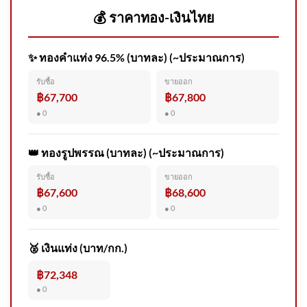
จั
💰 ราคาทอง-เงินไทย
✨ ทองคำแท่ง 96.5% (บาทละ) (~ประมาณการ)
กรมอุทยานแห่งชาติ สัตว์ป่า
รับซื้อ
ขายออก
และพันธุ์พืช​ ชี้แจงข้อเท็จจริง
฿67,700
฿67,800
● 0
● 0
👑 ทองรูปพรรณ (บาทละ) (~ประมาณการ)
รับซื้อ
ขายออก
รวบหนุ่มใหญ่หื่น อ้างสอนวิชา
฿67,600
฿68,600
นวด ลวงเด็กหญิง 17 ปี ก่อเหตุข่
● 0
● 0
🥈 เงินแท่ง (บาท/กก.)
฿72,348
● 0
วันนี้ (8 ส.ค.2569) โรงเรียน