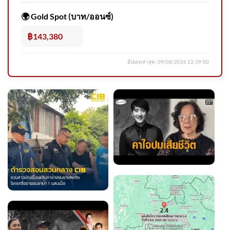
เทพศิรินทร์ นนทบุรี โพสต์ผ่าน
🌍 Gold Spot (บาท/ออนซ์)
เพจ
฿143,380
อัปเดตล่าสุด:
09/08/2026 22:39:00
(8/8/69) …ศูนย์อุตุนิยมวิทยา
ภาคเหนือประกาศเตือนฝน
ตกหนักถึง