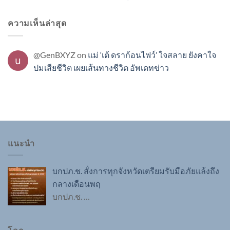
ความเห็นล่าสุด
@GenBXYZ
on
แม่ ‘เต้ ดราก้อนไฟว์’ ใจสลาย ยังคาใจ
ปมเสียชีวิต เผยเส้นทางชีวิต อัพเดทข่าว
แนะนำ
บกปภ.ช. สั่งการทุกจังหวัดเตรียมรับมือภัยแล้งถึง
กลางเดือนพฤ
บกปภ.ช.
…