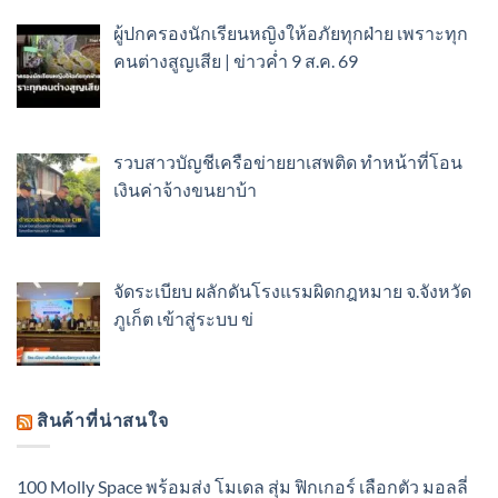
ผู้ปกครองนักเรียนหญิงให้อภัยทุกฝ่าย เพราะทุก
คนต่างสูญเสีย | ข่าวค่ำ 9 ส.ค. 69
รวบสาวบัญชีเครือข่ายยาเสพติด ทำหน้าที่โอน
เงินค่าจ้างขนยาบ้า
จัดระเบียบ ผลักดันโรงแรมผิดกฎหมาย จ.จังหวัด
ภูเก็ต เข้าสู่ระบบ ข่
สินค้าที่น่าสนใจ
100 Molly Space พร้อมส่ง โมเดล สุ่ม ฟิกเกอร์ เลือกตัว มอลลี่