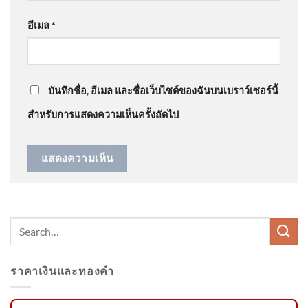
กระดูกของมั…
”
อีเมล
*
คลองหวะ สลด สิบล้อพ่วงชนรถ
@NidBeagle
on
ด่วน โดนบูลลี่ตอนเด็ก ชกเลืoดกบปาก ​
:
จักรยานยนต์ แยกคลองหวะ
“
สมัยนี้ มันเลวร้ายกว…
”
หญิงเสีe 2026-08-08 02:17:00
บันทึกชื่อ, อีเมล และชื่อเว็บไซต์ของฉันบนเบราว์เซอร์นี้
สำหรับการแสดงความเห็นครั้งถัดไป
วันที่ 8 สิงหาคม 2569 เว็บไซต์
ราชกิจจานุเบกษา เผยแพร่
ประกาศ
ราคาเงินและทองคำ
ปภ. ห่วงใยประชาชน วันที่ 6-9
สิงหาคม 2569 ปภ.แจ้งเตือน 49