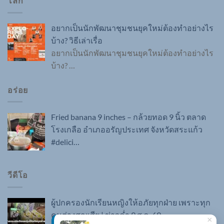
โลก
อยากเป็นนักพัฒนาชุมชนยุคใหม่ต้องทำอย่างไร
บ้าง? วิธีเล่าเรื่อ
อยากเป็นนักพัฒนาชุมชนยุคใหม่ต้องทำอย่างไร
บ้าง?
…
อร่อย
Fried banana 9 inches – กล้วยทอด 9 นิ้ว ตลาด
โรงเกลือ อำเภออรัญประเทศ จังหวัดสระแก้ว
#delici…
วีดีโอ
ผู้ปกครองนักเรียนหญิงให้อภัยทุกฝ่าย เพราะทุก
คนต่างสูญเสีย | ข่าวค่ำ 9 ส.ค. 69
×