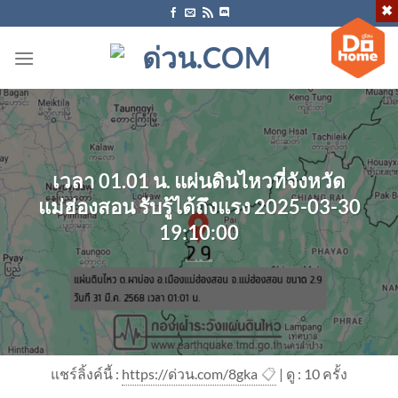
ข้าม
ไป
ยัง
เนื้อหา
เวลา 01.01 น. แผ่นดินไหวที่จังหวัด
แม่ฮ่องสอน รับรู้ได้ถึงแรง 2025-03-30
19:10:00
แชร์ลิ้งค์นี้ :
https://ด่วน.com/8gka
📋
| ดู : 1
0
ครั้ง