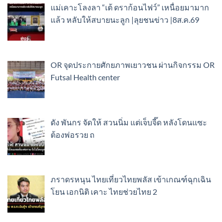
แม่เคาะโลงลา “เต้ ดราก้อนไฟว์” เหนื่อยมามาก
แล้ว หลับให้สบายนะลูก |ลุยชนข่าว |8ส.ค.69
OR จุดประกายศักยภาพเยาวชน ผ่านกิจกรรม OR
Futsal Health center
ดัง พันกร จัดให้ สวนนิ่ม แต่เจ็บจี๊ด หลังโดนแซะ
ต้องพ่อรวย ถ
ภราดรหนุน ไทยเที่ยวไทยพลัส เข้าเกณฑ์ฉุกเฉิน
โยน เอกนิติ เคาะ ไทยช่วยไทย 2