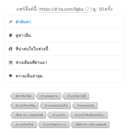
แชร์ลิ้งค์นี้ :
https://ด่วน.com/8gka
📋
| ดู : 1
0
ครั้ง
คำค้นหา.
ดูข่าวอื่น.
ที่น่าสนใจในช่วงนี้.
ช่วงเดือนที่ผ่านมา
ความเห็นล่าสุด.
อิศราอินไซด์
อำเภอแม่อาย
อำเภอโคกโพธิ์
อำเภอโคกเจริญ
อำเภอแม่ออน (กิ่ง)
อำเภอแม่แจ่ม
เนื้อหาข่าว ปลอดภัยดี
อำเภอแว้ง
อำเภอโกสัมพีนคร(กิ่งอ.)
อำเภอไทรโยค
อำเภอไชยปราการ
เนื้อหาข่าว สิ่งแวดล้อมดี