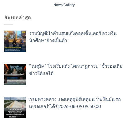
News Gallery
อัพเดทล่าสุด
รวบบัญชีม้าตัวแสบแก๊งคอลเซ็นเตอร์ ลวงเงิน
นักศึกษาอ้างเป็นตำ
” เหตุยิv ” โรงเรียนดัง โศกนาฏกรรม “ซ้ำรอยเดิม
ข่าวใต้แลได้
กรมทางหลวง แจงเหตุอุบัติเหตุบน M6 ยืนยัน รถ
เทรลเลอร์ ได้รั 2026-08-09 09:50:00