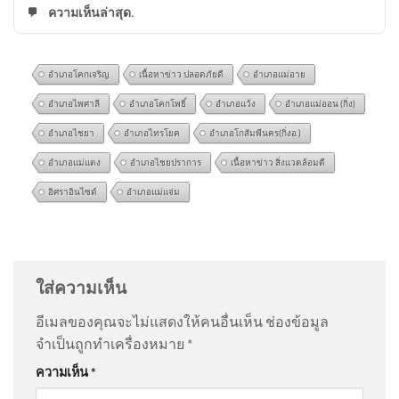
ความเห็นล่าสุด.
อำเภอโคกเจริญ
เนื้อหาข่าว ปลอดภัยดี
อำเภอแม่อาย
อำเภอไพศาลี
อำเภอโคกโพธิ์
อำเภอแว้ง
อำเภอแม่ออน (กิ่ง)
อำเภอไชยา
อำเภอไทรโยค
อำเภอโกสัมพีนคร(กิ่งอ.)
อำเภอแม่แตง
อำเภอไชยปราการ
เนื้อหาข่าว สิ่งแวดล้อมดี
อิศราอินไซด์
อำเภอแม่แจ่ม
พันตำรวจเอกวิรุตม์ เชื่อ ‘นายป๋อ
@AaBb-j6s
on
ด่วน เปิดใจ “ตัสนีม” แต่งหน้าแบบนี้มา 10
ง’ ทำงานให้ตำรวจ และทำมา
ปี ไม่เคยกระทบงาน
: “
คนเราชอบอะไรไม่เหมือ…
”
นานแล้ว | เรื่องใหญ่รายวัน |
ใส่ความเห็น
สำนักข่าววันนิวส์
@steveleeeo
on
ด่วน เปิดใจ “ตัสนีม” แต่งหน้าแบบนี้มา
อีเมลของคุณจะไม่แสดงให้คนอื่นเห็น
ช่องข้อมูล
10 ปี ไม่เคยกระทบงาน
: “
ดูมีเอกลักษณ์มากกว่า…
”
จำเป็นถูกทำเครื่องหมาย
*
อธิบดีกรมอุทยานแห่งชาติ
ความเห็น
*
ชี้แจงข้อเท็จจริงกรณีนายวีระ
@sl620
on
ด่วน เปิดใจ “ตัสนีม” แต่งหน้าแบบนี้มา 10 ปี