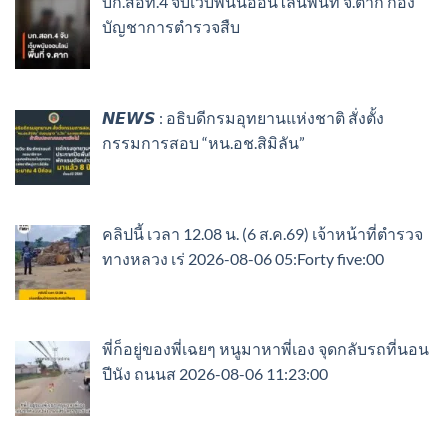
บก.สอท.4 จับเว็บพนันออนไลน์พื้นที่ จ.ตาก กอง
บัญชาการตำรวจสืบ
𝙉𝙀𝙒𝙎 : อธิบดีกรมอุทยานแห่งชาติ​ สั่งตั้ง
กรรมการสอบ “หน.อช.สิมิลัน”
คลิปนี้ เวลา 12.08 น. (6 ส.ค.69) เจ้าหน้าที่ตำรวจ
ทางหลวง เร่ 2026-08-06 05:Forty five:00
พี่ก็อยู่ของพี่เฉยๆ หนูมาหาพี่เอง จุดกลับรถที่นอน
ปีนัง ถนนส 2026-08-06 11:23:00