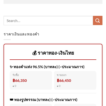
ฟุตบอลสังกัดสโมสร FC Yala
เสียชีวิตหล
ราคาเงินและทองคำ
ติ่งศิลปินคนจีนป่วนสนามบิน
ร้องโวยวายถูกเหยียดไม่ให้ขึ้น
เครื่อง | 04 ส.ค
💰 ราคาทอง-เงินไทย
✨ ทองคำแท่ง 96.5% (บาทละ) (~ประมาณการ)
มหาวิทยาลัยธรรมศาสตร์ ศูนย์
รับซื้อ
ขายออก
รังสิต 📢ประชาสัมพันธ์ ปิดการ
฿66,350
฿66,450
จราจร 2026-08-05 02:54:00
● 0
● 0
👑 ทองรูปพรรณ (บาทละ) (~ประมาณการ)