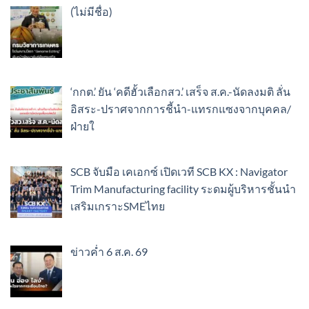
เรื่อง
(ไม่มีชื่อ)
89307
‘กกต.’ ยัน ‘คดีฮั้วเลือกสว.’ เสร็จ ส.ค.-นัดลงมติ ลั่น
อิสระ-ปราศจากการชี้นำ-แทรกแซงจากบุคคล/
ฝ่ายใ
SCB จับมือ เคเอกซ์ เปิดเวที SCB KX : Navigator
Trim Manufacturing facility ระดมผู้บริหารชั้นนำ
เสริมเกราะSMEไทย
ข่าวค่ำ 6 ส.ค. 69