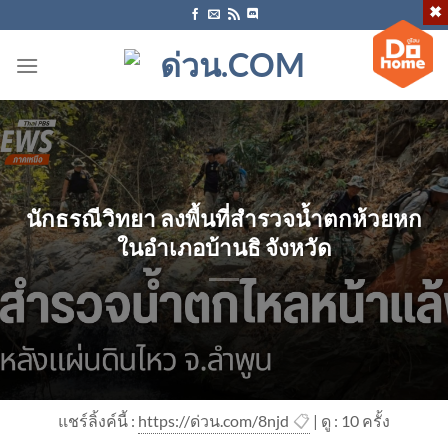
ข้าม
ไป
ยัง
เนื้อหา
นักธรณีวิทยา ลงพื้นที่สำรวจน้ำตกห้วยหก
ในอำเภอบ้านธิ จังหวัด
แชร์ลิ้งค์นี้ :
https://ด่วน.com/8njd
📋
| ดู : 1
0
ครั้ง