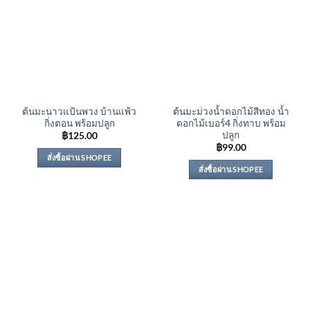
ต้นมะนาวแป้นพวง บ้านแพ้ว
ต้นมะม่วงน้ำดอกไม้สีทอง น้ำ
กิ่งตอน พร้อมปลูก
ดอกไม้เบอร์4 กิ่งทาบ พร้อม
ปลูก
฿
125.00
฿
99.00
สั่งซื้อผ่าน SHOPEE
สั่งซื้อผ่าน SHOPEE