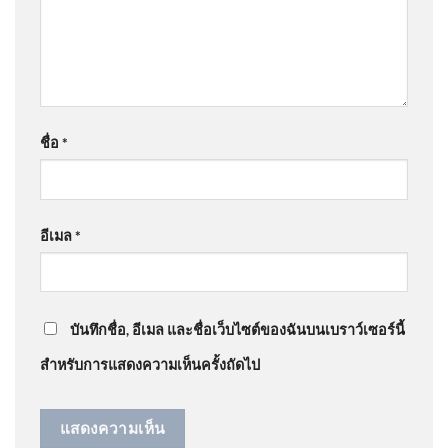
ธีระภัทรานนท์
ไม่เคยกระทบงาน
: “
สวยครับ
”
@pochaneekantitud3344
on
ร่ำไห้ไม่คิดว่าจะแพ้คดี
แผ่นดินไหว ประเทศเมียนมา
ศาลสั่งชดใช้ “ต้อม รชนีกร” 7.7 ล้าน อัพเดทข่าว
:
ขนาด 2.8 วันที่ 6 ส.ค. 2569 เวลา
ชื่อ
*
“
มี3ศ่าลไปให้สุด
”
00:00 น. | รายละเอียดข้อมูล
แผ่นดินไหว บริเวณ (Impart)
@JenjiraPongnan
on
ร่ำไห้ไม่คิดว่าจะแพ้คดี ศาลสั่ง
อีเมล
*
ชดใช้ “ต้อม รชนีกร” 7.7 ล้าน อัพเดทข่าว
: “
ไม่สวย
”
CIB D ศาลอาญาสั่งจำคุก
ประสิทธิ์ เจียวก๊ก เพิ่ม 343
บันทึกชื่อ, อีเมล และชื่อเว็บไซต์ของฉันบนเบราว์เซอร์นี้
สำหรับการแสดงความเห็นครั้งถัดไป
อาลัย “ซอฟวัน อาแว” นัก