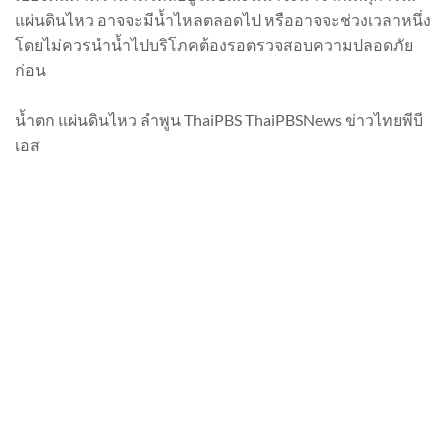
แผ่นดินไหว อาจจะมีน้ำไหลตลอดไป หรืออาจจะช่วงเวลาหนึ่ง
โดยไม่ควรนำน้ำไปบริโภคต้องรอตรวจสอบความปลอดภัย
ก่อน
น้ำตก แผ่นดินไหว ลำพูน ThaiPBS ThaiPBSNews ข่าวไทยพีบี
เอส