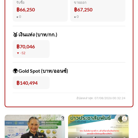
รับซื้อ
ขายออก
ครม.ไฟเขียวร่างระเบียบฯตั้ง
฿66,250
฿67,250
บอร์ดนโยบายดาต้าเซ็นเตอร์
● 0
● 0
คุมผลกระทบพลังงาน-สิ่ง
แวดล้อม
🥈 เงินแท่ง (บาท/กก.)
฿70,046
▼ -52
ฮลุน กลับสู่มาตุภูมิ ย่าไม่รู้จะ
เข้มแข็งได้แค่ไหน วันที่หลานถึง
🌍 Gold Spot (บาท/ออนซ์)
บ้าน อัพเดทข่าว
฿140,494
อัปเดตล่าสุด:
07/08/2026 00:32:24
ประจักษ์วิเคราะห์ : เปลือยข้อมูล
นายกฯ ประชาชนจะเหลือ ? | 6
ส.ค. 69