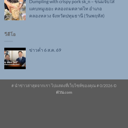
Dumpling with crispy pork sk_n – ขนมจีบใส่
แคบหมูเยอะ คลองถมตลาดไท อำเภอ
คลองหลวง จังหวัดปทุมธานี (วันพฤหัส)
วีดีโอ
ข่าวค่ำ 6 ส.ค. 69
# นำข่าวล่าสุดจากเรา ไปแสดงที่เว็บไซท์ของคุณ #
0
/2026 ©
ด่วน.com