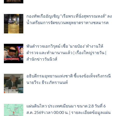
กองทัพเรืออัญเชิญ “เรือพระที่นั่งสุพรรณหงส์” ลง
น้ำเตรียมการจัดขบวนพยุหยาตราทางชลมารค
พันตำรวจเอกวิรุตม์ เชื่อ ‘นายป๋อง’ ทำงานให้
ตำรวจ และทำมานานแล้ว | เรื่องใหญ่รายวัน |
สำนักข่าววันนิวส์
อธิบดีกรมอุทยานแห่งชาติ ชี้แจงข้อเท็จจริงกรณี
นายวีระ ธีระภัทรานนท์
แผ่นดินไหว ประเทศเมียนมา ขนาด 2.8 วันที่ 6
ส.ค. 2569 เวลา 00:00 น. | รายละเอียดข้อมูลแผ่น