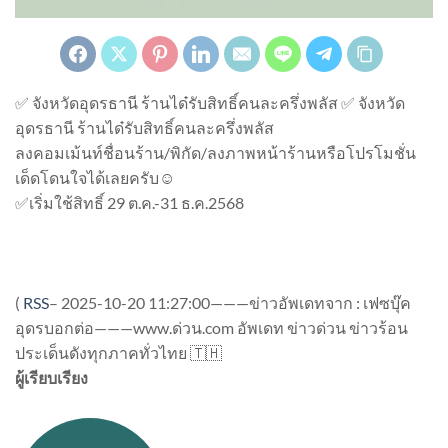
✅ จังหวัดอุดรธานี ร้านได๋รับสิทธิ์คนละครึ่งพลัส ✅ จังหวัด
อุดรธานี ร้านได๋รับสิทธิ์คนละครึ่งพลัส
ลงคอม​เม้นท์​ชื่อนร้าน/พิกัด/ลงภาพหน้าร้านหรือโปรโมชั่น
เด็ดโดนใจได้เลยครับ☺️
✅เริ่มใช้สิทธิ์ 29 ต.ค.-31 ธ.ค.2568
(
RSS
–
2025-10-20 11:27:00———ข่าวอัพเดทจาก : เฟซบุ๊ค
อุดรบอกต่อ———www.ด่วน.com อัพเดท ข่าวด่วน ข่าวร้อน
ประเด็นดังทุกภาคทั่วไทย 🇹🇭
ผู้เรียบเรียง