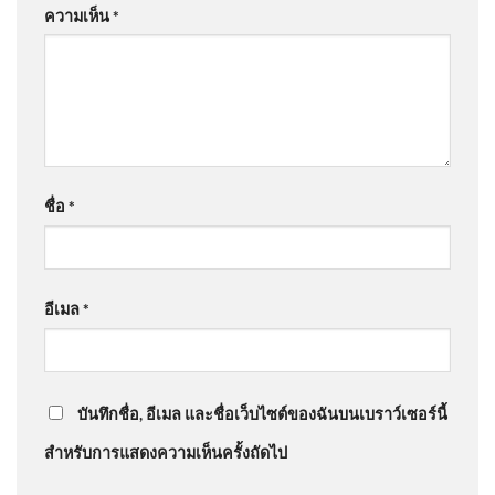
ด่วน ร่างฮลุนกลับถึงไทย สิ้นสุด
ความเห็น
*
การเดินทาง ​
@LifPatan-vr6yx
on
ร่ำไห้ไม่คิดว่าจะแพ้คดี ศาลสั่ง
ชดใช้ “ต้อม รชนีกร” 7.7 ล้าน อัพเดทข่าว
: “
เขาสั่งให้
ชดใช้ก็ชดใ…
”
วันที่ 5 สิงหาคม 2569 เวลา
12.00 น. กรมอุตุนิยมวิทยา กรม
ชื่อ
*
@แม่จ๋าขอตังค์5บาท-ง6ฝ
on
ประจักษ์วิเคราะห์ : เปลือย
อุตุ
ข้อมูล นายกฯ ประชาชนจะเหลือ ? | 6 ส.ค. 69
: “
ข้อ มูล
บัตรสวัสดิกา…
”
อีเมล
*
@นวลนิลต์น่ดมาตย์
on
ฮลุน กลับสู่มาตุภูมิ ย่าไม่รู้จะเข้ม
EP2 เมื่อรัฐเอาจริง . . . ไม่มีใคร
แข็งได้แค่ไหน วันที่หลานถึงบ้าน อัพเดทข่าว
: “
ดืใจทื
อยู่เหนือกฎหมาย ปิดฉาก หา
น้องกลับไทยแล้…
”
บันทึกชื่อ, อีเมล และชื่อเว็บไซต์ของฉันบนเบราว์เซอร์นี้
สำหรับการแสดงความเห็นครั้งถัดไป