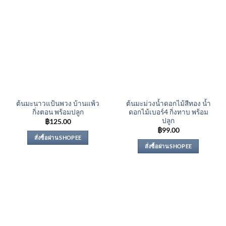
ต้นมะนาวแป้นพวง บ้านแพ้ว
ต้นมะม่วงน้ำดอกไม้สีทอง น้ำ
กิ่งตอน พร้อมปลูก
ดอกไม้เบอร์4 กิ่งทาบ พร้อม
ปลูก
฿
125.00
฿
99.00
สั่งซื้อผ่าน SHOPEE
สั่งซื้อผ่าน SHOPEE