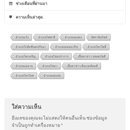
ช่วงเดือนที่ผ่านมา
ความเห็นล่าสุด.
อำเภอแว้ง
อำเภอไพศาลี
อำเภอแม่แตง
อิศราอินไซด์
อำเภอโกสัมพีนคร(กิ่งอ.)
อำเภอแม่ออน (กิ่ง)
อำเภอโคกโพธิ์
อำเภอโคกเจริญ
อำเภอไชยปราการ
เนื้อหาข่าว ปลอดภัยดี
อำเภอแม่อาย
อำเภอไชยา
เนื้อหาข่าว สิ่งแวดล้อมดี
อำเภอไทรโยค
อำเภอแม่แจ่ม
โครงการ ศิลป์ : ทรัพย์ เปิดรับผล
@pochaneekantitud3344
on
ร่ำไห้ไม่คิดว่าจะแพ้คดี
งานศิลปะเยาวชน
ศาลสั่งชดใช้ “ต้อม รชนีกร” 7.7 ล้าน อัพเดทข่าว
:
“
มี3ศ่าลไปให้สุด
”
ใส่ความเห็น
อีเมลของคุณจะไม่แสดงให้คนอื่นเห็น
ช่องข้อมูล
@JenjiraPongnan
on
ร่ำไห้ไม่คิดว่าจะแพ้คดี ศาลสั่ง
จำเป็นถูกทำเครื่องหมาย
*
ชดใช้ “ต้อม รชนีกร” 7.7 ล้าน อัพเดทข่าว
: “
ไม่สวย
”