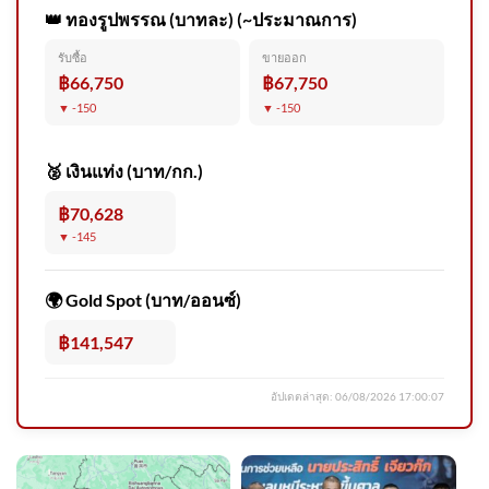
👑 ทองรูปพรรณ (บาทละ) (~ประมาณการ)
รับซื้อ
ขายออก
แกะรอย – สางคดียิvตำรวจ
฿66,750
฿67,750
ควบคุมตัว 11 คน วิสามัญฯ 2
▼ -150
▼ -150
คน ปิดจบ
🥈 เงินแท่ง (บาท/กก.)
฿70,628
▼ -145
ปภ.เตือน 49 จังหวัด-
กรุงเทพมหานครเฝ้าระวังน้ำ
🌍 Gold Spot (บาท/ออนซ์)
ท่วมฉับพลัน น้ำป่า 6-9 ส
฿141,547
อัปเดตล่าสุด:
06/08/2026 17:00:07
รองนายกฯ ศุภจี ติดตามงานจัด
สร้างพระเมรุมาศฯ หลอมรวม
ภูมิปัญญา