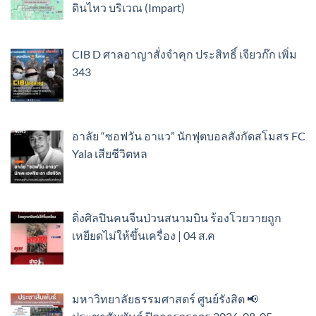
ดินไหว บริเวณ (Impart)
CIB D ศาลอาญาสั่งจำคุก ประสิทธิ์ เจียวก๊ก เพิ่ม
343
อาลัย “ซอฟวัน อาแว” นักฟุตบอลสังกัดสโมสร FC
Yala เสียชีวิตหล
ติ่งศิลปินคนจีนป่วนสนามบิน ร้องโวยวายถูก
เหยียดไม่ให้ขึ้นเครื่อง | 04 ส.ค
มหาวิทยาลัยธรรมศาสตร์ ศูนย์รังสิต 📢