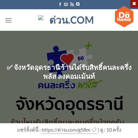
ข้าม
ไป
ยัง
เนื้อหา
✅ จังหวัดอุดรธานี ร้านได๋รับสิทธิ์คนละครึ่ง
พลัส ลงคอม​เม้นท์
แชร์ลิ้งค์นี้ :
https://ด่วน.com/g58m
📋
| ดู : 1
0
ครั้ง