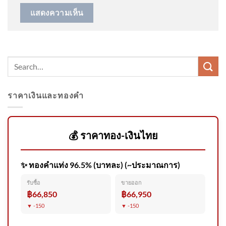
หยามน้ำหน้ารัฐบาล
ราคาเงินและทองคำ
ข่าวเที่ยงช่องวัน 5 สิงหาคม
2569 | one31
💰 ราคาทอง-เงินไทย
✨ ทองคำแท่ง 96.5% (บาทละ) (~ประมาณการ)
รวบ โฟน ละหานทราย แก๊งลวง
รับซื้อ
ขายออก
ลงทุนขายสินค้าออนไลน์ อ้าง
฿66,850
฿66,950
กำไรงา
▼ -150
▼ -150