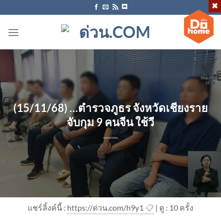
ข้าม
ไป
ยัง
เนื้อหา
(15/11/68) …ตำรวจภูธร จังหวัดเชียงราย
จับกุม 9 คนจีน ใช้วี
แชร์ลิ้งค์นี้ :
https://ด่วน.com/h9y1
📋
| ดู : 1
0
ครั้ง