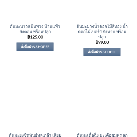
ต้นมะนาวแป้นพวง บ้านแพ้ว
ต้นมะม่วงน้ำดอกไม้สีทอง น้ำ
กิ่งตอน พร้อมปลูก
ดอกไม้เบอร์4 กิ่งทาบ พร้อม
ปลูก
฿
125.00
฿
99.00
สั่งซื้อผ่าน SHOPEE
สั่งซื้อผ่าน SHOPEE
ต้นมะยงชิดพันธุ์ทูลเกล้า เสียบ
ต้นมะเดื่อฉิ่ง มะเดื่อชุมพร ลูก