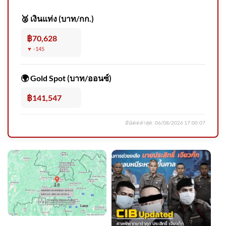
🥈 เงินแท่ง (บาท/กก.)
฿70,628
▼ -145
ปภ.เตือน 49 จังหวัด-
กรุงเทพมหานครเฝ้าระวังน้ำ
🌍 Gold Spot (บาท/ออนซ์)
ท่วมฉับพลัน น้ำป่า 6-9 ส
฿141,547
อัปเดตล่าสุด:
06/08/2026 17:00:07
รองนายกฯ ศุภจี ติดตามงานจัด
สร้างพระเมรุมาศฯ หลอมรวม
ภูมิปัญญา