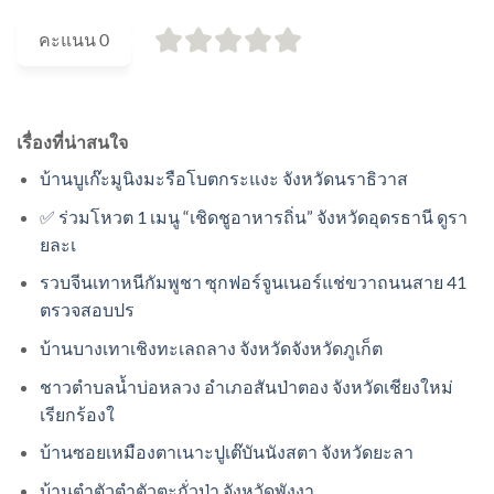
คะแนน
0
เรื่องที่น่าสนใจ
บ้านบูเก๊ะมูนิงมะรือโบตกระแงะ จังหวัดนราธิวาส
✅ ร่วมโหวต 1 เมนู “เชิดชูอาหารถิ่น” จังหวัดอุดรธานี ดูรา
ยละเ
รวบจีนเทาหนีกัมพูชา ซุกฟอร์จูนเนอร์แช่ขวาถนนสาย 41
ตรวจสอบปร
บ้านบางเทาเชิงทะเลถลาง จังหวัดจังหวัดภูเก็ต
ชาวตำบลน้ำบ่อหลวง อำเภอสันป่าตอง จังหวัดเชียงใหม่
เรียกร้องใ
บ้านซอยเหมืองตาเนาะปูเต๊บันนังสตา จังหวัดยะลา
บ้านตำตัวตำตัวตะกั่วป่า จังหวัดพังงา