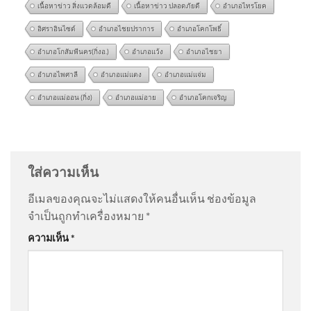
เนื้อหาข่าว สิ่งแวดล้อมดี
เนื้อหาข่าว ปลอดภัยดี
อำเภอไทรโยค
อิศราอินไซด์
อำเภอไชยปราการ
อำเภอโคกโพธิ์
อำเภอโกสัมพีนคร(กิ่งอ.)
อำเภอแว้ง
อำเภอไชยา
อำเภอไพศาลี
อำเภอแม่แตง
อำเภอแม่แจ่ม
อำเภอแม่ออน (กิ่ง)
อำเภอแม่อาย
อำเภอโคกเจริญ
โครงการ ศิลป์ : ทรัพย์ เปิดรับผล
@pochaneekantitud3344
on
ร่ำไห้ไม่คิดว่าจะแพ้คดี
งานศิลปะเยาวชน
ศาลสั่งชดใช้ “ต้อม รชนีกร” 7.7 ล้าน อัพเดทข่าว
:
“
มี3ศ่าลไปให้สุด
”
ใส่ความเห็น
อีเมลของคุณจะไม่แสดงให้คนอื่นเห็น
ช่องข้อมูล
@JenjiraPongnan
on
ร่ำไห้ไม่คิดว่าจะแพ้คดี ศาลสั่ง
จำเป็นถูกทำเครื่องหมาย
*
ชดใช้ “ต้อม รชนีกร” 7.7 ล้าน อัพเดทข่าว
: “
ไม่สวย
”
ด่วน ร่างฮลุนกลับถึงไทย สิ้นสุด
ความเห็น
*
การเดินทาง ​
@LifPatan-vr6yx
on
ร่ำไห้ไม่คิดว่าจะแพ้คดี ศาลสั่ง
ชดใช้ “ต้อม รชนีกร” 7.7 ล้าน อัพเดทข่าว
: “
เขาสั่งให้
ชดใช้ก็ชดใ…
”