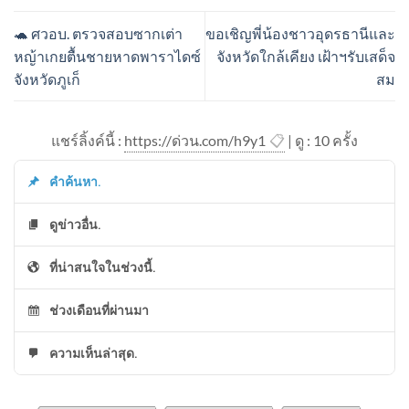
🐢 ศวอบ. ตรวจสอบซากเต่า
ขอเชิญพี่น้องชาวอุดรธานีและ
หญ้าเกยตื้นชายหาดพาราไดซ์
จังหวัดใกล้เคียง เฝ้าฯรับเสด็จ
จังหวัดภูเก็
สม
แชร์ลิ้งค์นี้ :
https://ด่วน.com/h9y1
📋
| ดู : 1
0
ครั้ง
คำค้นหา.
ดูข่าวอื่น.
ที่น่าสนใจในช่วงนี้.
ช่วงเดือนที่ผ่านมา
ความเห็นล่าสุด.