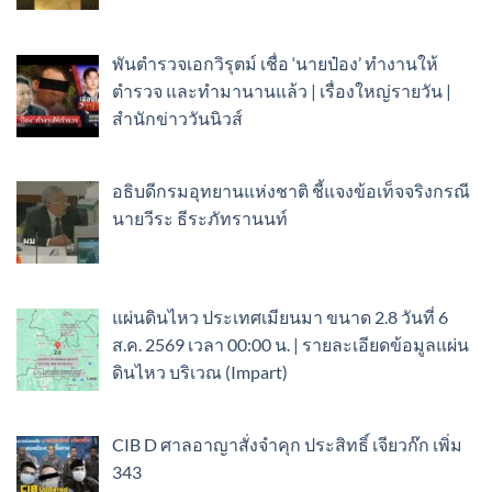
พันตำรวจเอกวิรุตม์ เชื่อ ‘นายป๋อง’ ทำงานให้
ตำรวจ และทำมานานแล้ว | เรื่องใหญ่รายวัน |
สำนักข่าววันนิวส์
อธิบดีกรมอุทยานแห่งชาติ ชี้แจงข้อเท็จจริงกรณี
นายวีระ ธีระภัทรานนท์
แผ่นดินไหว ประเทศเมียนมา ขนาด 2.8 วันที่ 6
ส.ค. 2569 เวลา 00:00 น. | รายละเอียดข้อมูลแผ่น
ดินไหว บริเวณ (Impart)
CIB D ศาลอาญาสั่งจำคุก ประสิทธิ์ เจียวก๊ก เพิ่ม
343