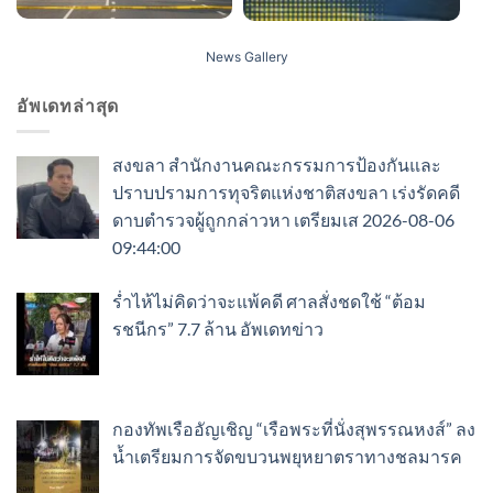
News Gallery
อัพเดทล่าสุด
สงขลา สำนักงานคณะกรรมการป้องกันและ
ปราบปรามการทุจริตแห่งชาติสงขลา เร่งรัดคดี
ดาบตำรวจผู้ถูกกล่าวหา เตรียมเส 2026-08-06
09:44:00
ร่ำไห้ไม่คิดว่าจะแพ้คดี ศาลสั่งชดใช้ “ต้อม
รชนีกร” 7.7 ล้าน อัพเดทข่าว
กองทัพเรืออัญเชิญ “เรือพระที่นั่งสุพรรณหงส์” ลง
น้ำเตรียมการจัดขบวนพยุหยาตราทางชลมารค