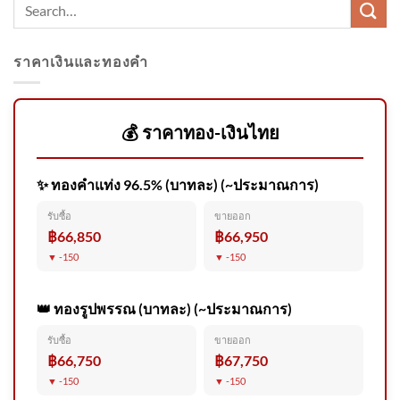
ราคาเงินและทองคำ
ข่าวเที่ยงช่องวัน 5 สิงหาคม
2569 | one31
💰 ราคาทอง-เงินไทย
✨ ทองคำแท่ง 96.5% (บาทละ) (~ประมาณการ)
รวบ โฟน ละหานทราย แก๊งลวง
รับซื้อ
ขายออก
ลงทุนขายสินค้าออนไลน์ อ้าง
฿66,850
฿66,950
กำไรงา
▼ -150
▼ -150
👑 ทองรูปพรรณ (บาทละ) (~ประมาณการ)
รับซื้อ
ขายออก
แกะรอย – สางคดียิvตำรวจ
฿66,750
฿67,750
ควบคุมตัว 11 คน วิสามัญฯ 2
▼ -150
▼ -150
คน ปิดจบ