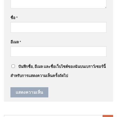
วันที่ 5 สิงหาคม 2569 เวลา
12.00 น. กรมอุตุนิยมวิทยา กรม
ชื่อ
*
@แม่จ๋าขอตังค์5บาท-ง6ฝ
on
ประจักษ์วิเคราะห์ : เปลือย
อุตุ
ข้อมูล นายกฯ ประชาชนจะเหลือ ? | 6 ส.ค. 69
: “
ข้อ มูล
บัตรสวัสดิกา…
”
อีเมล
*
@นวลนิลต์น่ดมาตย์
on
ฮลุน กลับสู่มาตุภูมิ ย่าไม่รู้จะเข้ม
EP2 เมื่อรัฐเอาจริง . . . ไม่มีใคร
แข็งได้แค่ไหน วันที่หลานถึงบ้าน อัพเดทข่าว
: “
ดืใจทื
อยู่เหนือกฎหมาย ปิดฉาก หา
น้องกลับไทยแล้…
”
บันทึกชื่อ, อีเมล และชื่อเว็บไซต์ของฉันบนเบราว์เซอร์นี้
สำหรับการแสดงความเห็นครั้งถัดไป
หยามน้ำหน้ารัฐบาล