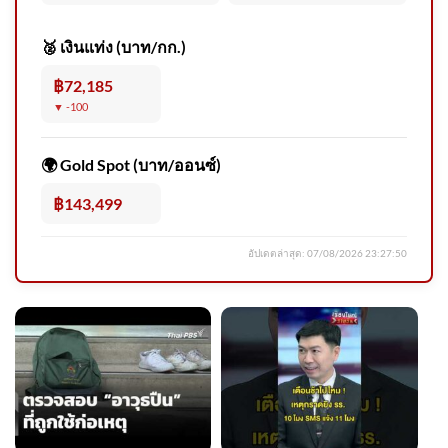
เหนือตอ
🥈 เงินแท่ง (บาท/กก.)
฿72,185
▼ -100
อยากผิวแลดูมีออร่าท้าฟิล
เตอร์~ ✨ชวนมาดูแลตัวเองด้วย
🌍 Gold Spot (บาท/ออนซ์)
โปรแกรม I 2026-08-06
08:20:00
฿143,499
อัปเดตล่าสุด:
07/08/2026 23:27:50
U.S. strikes Iranian targets after
foiling attack on its bases