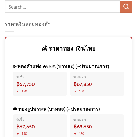
ราคาเงินและทองคำ
รวบ ภัทรวดี นายหน้าเถื่อนตุ๋น
ส่งแรงงานไปเกาหลีใต้ เหยื่อสู
💰 ราคาทอง-เงินไทย
✨ ทองคำแท่ง 96.5% (บาทละ) (~ประมาณการ)
แก้ผังเมืองพังงา รองรับปริมาณ
รับซื้อ
ขายออก
นักท่องเที่ยว ข่าวใต้แลได้ที่เ
฿67,750
฿67,850
▼ -150
▼ -150
👑 ทองรูปพรรณ (บาทละ) (~ประมาณการ)
รับซื้อ
ขายออก
ตำรวจภูธรภาค 5 ปฏิบัติการก
฿67,650
฿68,650
วาดล้างยาเสพติดในพื้นที่ภาค
▼ -150
▼ -150