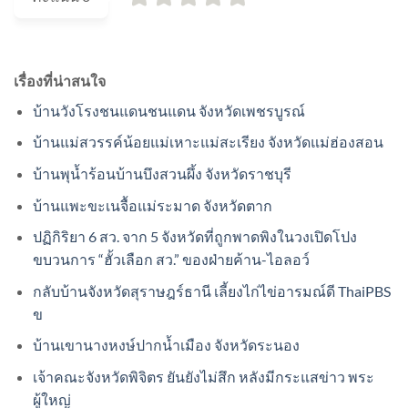
เรื่องที่น่าสนใจ
บ้านวังโรงชนแดนชนแดน จังหวัดเพชรบูรณ์
บ้านแม่สวรรค์น้อยแม่เหาะแม่สะเรียง จังหวัดแม่ฮ่องสอน
บ้านพุน้ำร้อนบ้านบึงสวนผึ้ง จังหวัดราชบุรี
บ้านแพะขะเนจื้อแม่ระมาด จังหวัดตาก
ปฏิกิริยา 6 สว. จาก 5 จังหวัดที่ถูกพาดพิงในวงเปิดโปง
ขบวนการ “ฮั้วเลือก สว.” ของฝ่ายค้าน-ไอลอว์
กลับบ้านจังหวัดสุราษฎร์ธานี เลี้ยงไก่ไข่อารมณ์ดี ThaiPBS
ข
บ้านเขานางหงษ์ปากน้ำเมือง จังหวัดระนอง
เจ้าคณะจังหวัดพิจิตร ยันยังไม่สึก หลังมีกระแสข่าว พระ
ผู้ใหญ่