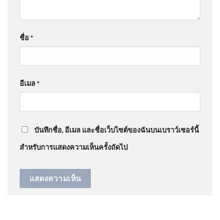
เยี่ยม…
”
มิน ออง ไลง์ มาไทย เปิดมิติใคร
ได้ใครเสีย? 7 ส.ค. 69
ชื่อ
*
@JaonayDG
on
สด “นายกรัฐมนตรี” ลงพื้นที่โรงเรียน
เทพศิรินทร์ นนทบุรี อัพเดทข่าว
: “
ไปเพื่อให้สุ่นวา
ยมาก…
”
อีเมล
*
@narak1432
on
ขออภัยกรมอุทยาน อ.วีระ แจงจำผิดปี
สั่งถอนชื่อคนโกงสอบท้องถิ่น
ดรามาสิมิลัน อัพเดทข่าว
: “
แก่พูดไม่เพาะ ไม่น่า…
”
ภายใน 31 ส.ค. | เอาให้ชัด |
สำนักข่าววันนิวส์
บันทึกชื่อ, อีเมล และชื่อเว็บไซต์ของฉันบนเบราว์เซอร์นี้
สำหรับการแสดงความเห็นครั้งถัดไป
เปิดประวัติ เสือเด็ก สาเหตุ
ทำร้าย เจ้าหน้าที่ดับ อัพเดทข่าว