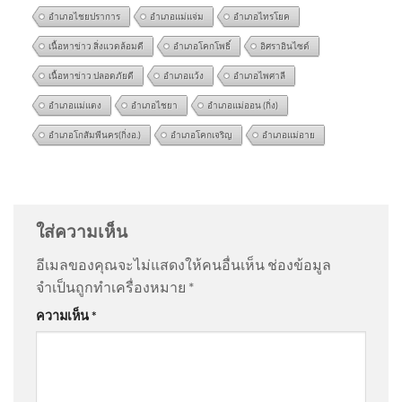
อำเภอไชยปราการ
อำเภอแม่แจ่ม
อำเภอไทรโยค
เนื้อหาข่าว สิ่งแวดล้อมดี
อำเภอโคกโพธิ์
อิศราอินไซด์
เนื้อหาข่าว ปลอดภัยดี
อำเภอแว้ง
อำเภอไพศาลี
อำเภอแม่แตง
อำเภอไชยา
อำเภอแม่ออน (กิ่ง)
อำเภอโกสัมพีนคร(กิ่งอ.)
อำเภอโคกเจริญ
อำเภอแม่อาย
ครม.ไฟเขียว เดินหน้า “โมโน
@Chotapus
on
ตรวจสอบ “อาวุธปืน” ที่ถูกใช้ก่อเหตุ |
เรลสงขลา” เฟสแรก 12.54 กม.
ข่าวค่ำ 7 ส.ค. 69
: “
ให้ราชการพกปืน ชาวบ้…
”
เชื่อม 2026-08-06 05:Forty
ใส่ความเห็น
five:00
@somchityainork4733
on
สด “นายกรัฐมนตรี” ลงพื้นที่
อีเมลของคุณจะไม่แสดงให้คนอื่นเห็น
ช่องข้อมูล
โรงเรียนเทพศิรินทร์ นนทบุรี อัพเดทข่าว
: “
เรื่องคอนเท้น
จำเป็นถูกทำเครื่องหมาย
*
ไว้ใจหน…
”
ความเห็น
*
@Kunk69
on
สด “นายกรัฐมนตรี” ลงพื้นที่โรงเรียน
เทพศิรินทร์ นนทบุรี อัพเดทข่าว
: “
ไปหาแสงไงควรไป