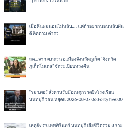
เมื่อคืนผมนอนไม่หลับ… . แต่ถ้าอยากนอนหลับฝัน
ดี ติดตาม ตำรว
สด…จาก ต.กะรน อ.เมืองจังหวัดภูเก็ต “จังหวัด
ภูเก็ตโมเดล” จัดระเบียบทวงคืน
“รมว.ศธ.” สั่งด่วนรับมือเหตุกราดยิvโรงเรียน
นนทบุรี วอน หยุดแ 2026-08-07 06:Forty five:00
เหตุยิv รร.เทพศิรินทร์ นนทบุรี เสียชีวิตรวม 8 ราย