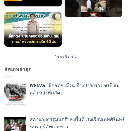
News Gallery
อัพเดทล่าสุด
𝙉𝙀𝙒𝙎 : สีดอทองม้วน ช้างป่าวัยราว 50 ปี ล้ม
แล้ว หลังทีมสัตว
สด “นายกรัฐมนตรี” ลงพื้นที่โรงเรียนเทพศิรินทร์
นนทบุรี อัพเดทข่าว