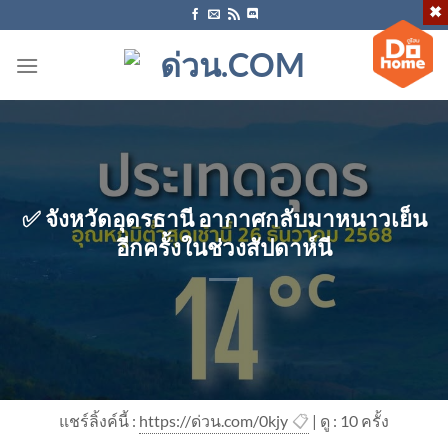
ข้าม
ไป
ยัง
เนื้อหา
✅ จังหวัดอุดรธานี อากาศกลับมาหนาวเย็น
อีกครั้งในช่วงสัปดาห์นี
แชร์ลิ้งค์นี้ :
https://ด่วน.com/0kjy
📋
| ดู : 1
0
ครั้ง