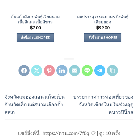
ต้นแก้วมังกร พันธุ์เวียดนาม
มะปรางสุวรรณบาตร กิ่งพันธุ์
เนื้อสีแดง เนื้อสีขาว
เสียบยอด
฿
7.00
฿
99.00
สั่งซื้อผ่าน SHOPEE
สั่งซื้อผ่าน SHOPEE
จังหวัดแม่ฮ่องสอน แม้จะเป็น
บรรยากาศการท่องเที่ยวของ
จังหวัดเล็ก แต่สนามเลือกตั้ง
จังหวัดเชียงใหม่ในช่วงฤดู
สส.ก
หนาวปีนี้กล
แชร์ลิ้งค์นี้ :
https://ด่วน.com/7f8q
📋
| ดู : 1
0
ครั้ง