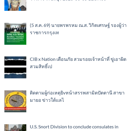
(5 ส.ค. 69) นายพรพรหม ณ.ส. วิกิตเศรษฐ์ รองผู้ว่า
ราชการกรุงเท
CIB x Nation เตือนภัย สวมรอยเจ้าหน้าที่ ขู่เอาผิด
สวมสิทธิ์เป
ติดตามผู้ก่อเหตุยิvหน้าสรรพสามิตปัตตานี สาขา
มายอ ข่าวใต้แลไ
U.S. Snort Division to conclude consulates in