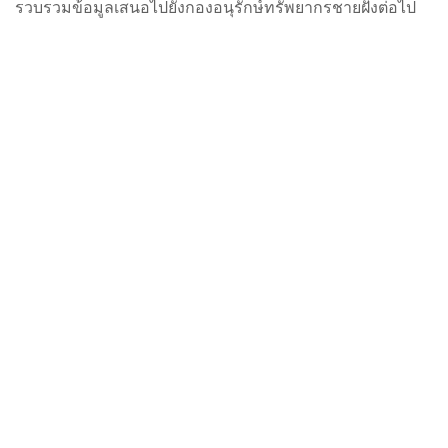
รวบรวมข้อมูลเสนอไปยังกองอนุรักษ์ทรัพยากรชายฝั่งต่อไป