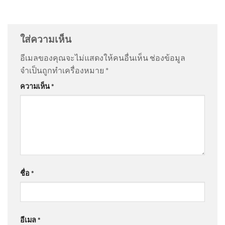
กรมทางหลวง โดยกอง
@แม่จ๋าขอตังค์5บาท-ง6ฝ
on
ประจักษ์วิเคราะห์ : เปลือย
ทางหลวงพิเศษระหว่างเมือง ขอ
ข้อมูล นายกฯ ประชาชนจะเหลือ ? | 6 ส.ค. 69
: “
ข้อ มูล
ประชาสัมพันธ์การ 2026-08-05
บัตรสวัสดิกา…
”
ใส่ความเห็น
03:40:00
อีเมลของคุณจะไม่แสดงให้คนอื่นเห็น
ช่องข้อมูล
@นวลนิลต์น่ดมาตย์
on
ฮลุน กลับสู่มาตุภูมิ ย่าไม่รู้จะเข้ม
จำเป็นถูกทำเครื่องหมาย
*
แข็งได้แค่ไหน วันที่หลานถึงบ้าน อัพเดทข่าว
: “
ดืใจทื
แผ่นดินไหว ประเทศเมียนมา
ความเห็น
*
น้องกลับไทยแล้…
”
ขนาด 2.8 วันที่ 6 ส.ค. 2569 เวลา
00:00 น. | รายละเอียดข้อมูล
แผ่นดินไหว บริเวณ (Subject
@니야486
on
ฮลุน กลับสู่มาตุภูมิ ย่าไม่รู้จะเข้มแข็งได้
แค่ไหน วันที่หลานถึงบ้าน อัพเดทข่าว
: “
กลับบ้านเรา
นะฮลุน น้…
”
ขอเชิญชมนิทรรศการ “บริพัตรผู้
เป็นหัวใจ” เทิดพระเกียรติ สมเด็
ชื่อ
*
@พิมพ์ทองอุ่นแก้ว-ป1ส
on
ด่วน ร่างฮลุนกลับถึงไทย สิ้น
สุดการเดินทาง ​
: “
กลับบ้านเราแล้วนะฮลู…
”
อีเมล
*