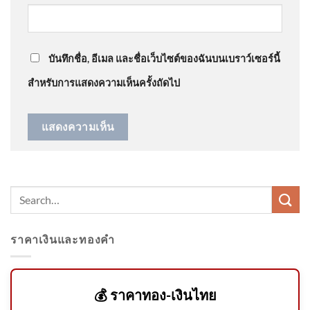
@ratchadapornsinthuprasert2143
on
ด่วน ร่างฮลุนก
ข่าวดึก 5 ส.ค. 69
ลับถึงไทย สิ้นสุดการเดินทาง ​
: “
ได้กลับบ้านเราแล้วนะ…
”
บันทึกชื่อ, อีเมล และชื่อเว็บไซต์ของฉันบนเบราว์เซอร์นี้
สำหรับการแสดงความเห็นครั้งถัดไป
สาวถึงพ่อแม่-ญาติพี่น้อง ปลัด
มท. ล็อก 97 ราย คะแนนเพิ่ม-ชง
ก.กลาง ยกเลิกบช.โกงสอบท้อง
ถิ่น 6 ส.ค.
ราคาเงินและทองคำ
ทวงคืนผืนป่าจังหวัดภูเก็ต 3 วัน
ดำเนินคดี 13 จุด ข่าวใต้แลได้ที่
เร
💰 ราคาทอง-เงินไทย