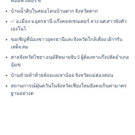
คอมพิวเตอร์ ข่
บ้านน้ำดิบในสมอโคนบ้านตาก จังหวัดตาก
✅ อ.เมือง จ.อุดรธานี แก๊งคอลเซนเตอร์ ลวง นศ.สาวขังตัว
เองในโ
ขอเชิญพี่น้องชาวอุดรธานีและจังหวัดใกล้เคียง เฝ้าฯรับ
เสด็จ สม
ศาลจังหวัดไชยา อนุมัติหมายจับ 5 ผู้ต้องหาแก๊งปลัดอำเภอ
อุ้มฆ
บ้านห้วยห้าห้วยห้อมแม่ลาน้อย จังหวัดแม่ฮ่องสอน
สถานการณ์ฝุ่นควันในจังหวัดเชียงใหม่ยังคงเกินค่ามาตร
ฐานอย่างต