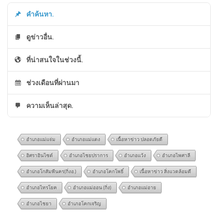
คำค้นหา.
ดูข่าวอื่น.
ที่น่าสนใจในช่วงนี้.
ช่วงเดือนที่ผ่านมา
ความเห็นล่าสุด.
อำเภอแม่แจ่ม
อำเภอแม่แตง
เนื้อหาข่าว ปลอดภัยดี
อิศราอินไซด์
อำเภอไชยปราการ
อำเภอแว้ง
อำเภอไพศาลี
อำเภอโกสัมพีนคร(กิ่งอ.)
อำเภอโคกโพธิ์
เนื้อหาข่าว สิ่งแวดล้อมดี
อำเภอไทรโยค
อำเภอแม่ออน (กิ่ง)
อำเภอแม่อาย
อำเภอไชยา
อำเภอโคกเจริญ