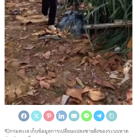
📮กรมทะเล เก็บข้อมูลการเปลี่ยนแปลงชายฝั่งของระบบหาด