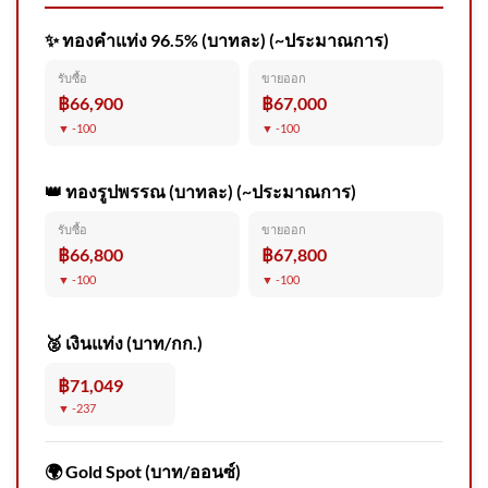
✨ ทองคำแท่ง 96.5% (บาทละ) (~ประมาณการ)
ครม.อนุมัติ 16 ล้าน ร่วมมือ 3
รับซื้อ
ขายออก
ประเทศเพื่อนบ้าน สกัดกั้นยา
฿66,900
฿67,000
เสพ
▼ -100
▼ -100
👑 ทองรูปพรรณ (บาทละ) (~ประมาณการ)
รับซื้อ
ขายออก
เหี้ยม
฿66,800
฿67,800
▼ -100
▼ -100
🥈 เงินแท่ง (บาท/กก.)
฿71,049
▼ -237
การประปานครหลวง (การ
ประปานครหลวง) ควบคุม
🌍 Gold Spot (บาท/ออนซ์)
คุณภาพน้ำประปาตั้งแต่ต้นน้ำ