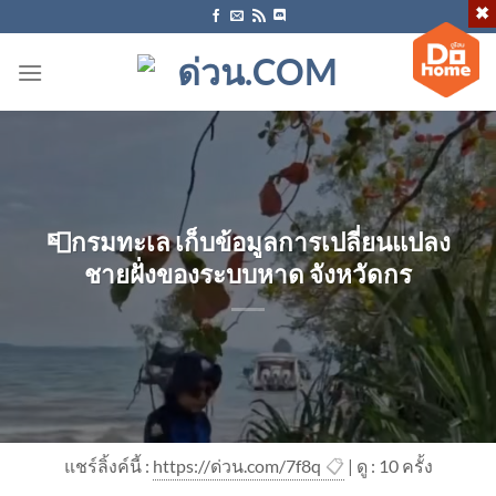
ข้าม
ไป
ยัง
เนื้อหา
📮กรมทะเล เก็บข้อมูลการเปลี่ยนแปลง
ชายฝั่งของระบบหาด จังหวัดกร
แชร์ลิ้งค์นี้ :
https://ด่วน.com/7f8q
📋
| ดู : 1
0
ครั้ง