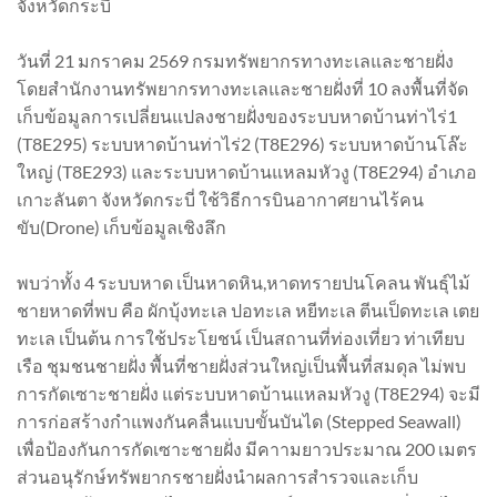
จังหวัดกระบี่
วันที่ 21 มกราคม 2569 กรมทรัพยากรทางทะเลและชายฝั่ง
โดยสำนักงานทรัพยากรทางทะเลและชายฝั่งที่ 10 ลงพื้นที่จัด
เก็บข้อมูลการเปลี่ยนแปลงชายฝั่งของระบบหาดบ้านท่าไร่1
(T8E295) ระบบหาดบ้านท่าไร่2 (T8E296) ระบบหาดบ้านโล๊ะ
ใหญ่ (T8E293) และระบบหาดบ้านแหลมหัวงู (T8E294) อำเภอ
เกาะลันตา จังหวัดกระบี่ ใช้วิธีการบินอากาศยานไร้คน
ขับ(Drone) เก็บข้อมูลเชิงลึก
พบว่าทั้ง 4 ระบบหาด เป็นหาดหิน,หาดทรายปนโคลน พันธุ์ไม้
ชายหาดที่พบ คือ ผักบุ้งทะเล ปอทะเล หยีทะเล ตีนเป็ดทะเล เตย
ทะเล เป็นต้น การใช้ประโยชน์ เป็นสถานที่ท่องเที่ยว ท่าเทียบ
เรือ ชุมชนชายฝั่ง พื้นที่ชายฝั่งส่วนใหญ่เป็นพื้นที่สมดุล ไม่พบ
การกัดเซาะชายฝั่ง แต่ระบบหาดบ้านแหลมหัวงู (T8E294) จะมี
การก่อสร้างกำแพงกันคลื่นแบบขั้นบันได (Stepped Seawall)
เพื่อป้องกันการกัดเซาะชายฝั่ง มีคาามยาวประมาณ 200 เมตร
ส่วนอนุรักษ์ทรัพยากรชายฝั่งนำผลการสำรวจและเก็บ