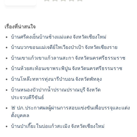
เรื่องที่น่าสนใจ
บ้านศรีดงเย็นบ้านช้างแม่แตง จังหวัดเชียงใหม่
บ้านบวกขอนแม่เจดีย์ใหเวียงป่าเป้า จังหวัดเชียงราย
บ้านเขาแก้วเขาแก้วลานสะกา จังหวัดนครศรีธรรมราช
บ้านห้วยสะท้อนเขาพระพิปูน จังหวัดนครศรีธรรมราช
บ้านโหล๊ะทหารทุ่งนารีป่าบอน จังหวัดพัทลุง
บ้านหนองบัวปากน้ำปราณปราณบุรี จังหวัด
ประจวบคีรีขันธ์
🚨 ปภ. ประกาศผลผู้ผ่านการสอบแข่งขันเพื่อบรรจุและแต่ง
ตั้งบุคคล
บ้านป่าเกี๊ยะในบ่อแก้วสะเมิง จังหวัดเชียงใหม่