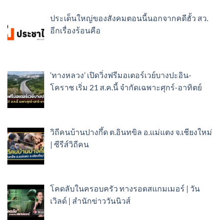
ประเด็นใหญ่ของสังคมตอนนี้นอกจากคดีฮั้ว สว.
อีกเรื่องร้อนคือ
‘ทางหลวง’ เปิดวิ่งฟรีมอเตอร์เวย์บางปะอิน-
โคราช เริ่ม 21 ส.ค.นี้ จำกัดเฉพาะศุกร์-อาทิตย์
วิถีคนบ้านปางกึ้ด ต.อินทขิล อ.แม่แตง จ.เชียงใหม่
| ซีรีส์วิถีคน
โคดลับในครอบครัว ทางรอดสแกมเมอร์ | วัน
เวิลด์ | สำนักข่าววันนิวส์