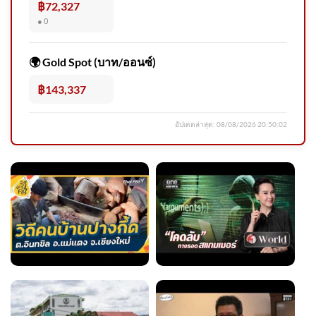
฿72,327
● 0
📽️ เปิดพิกัดสวรรค์แห่งท้องทะเล
ใต้ มนต์เสน่ห์ “หมู่เกาะสิมิลั
🌍 Gold Spot (บาท/ออนซ์)
฿143,337
อัปเดตล่าสุด:
08/08/2026 20:50:02
วันที่ 7 สิงหาคม 2569
บรรยากาศขณะรับศwฮลุน
โซโล่ ยูทูบเบอร์ส