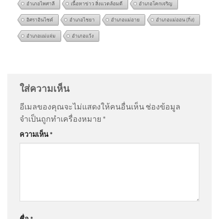
อำเภอไพศาลี
เนื้อหาข่าว สิ่งแวดล้อมดี
อำเภอโคกเจริญ
อิศราอินไซด์
อำเภอไชยา
อำเภอแม่อาย
อำเภอแม่ออน (กิ่ง)
อำเภอแม่แจ่ม
อำเภอแว้ง
…😭 .
@สุรศักดิ์พิมสาร-ธ9ย
on
วิถีคนบ้านปางกึ้ด ต.อินทขิล
อ.แม่แตง จ.เชียงใหม่ | ซีรีส์วิถีคน
: “
😮😮😮😮
”
ใส่ความเห็น
@อําพันธ์-ธ6ว
on
วิถีคนบ้านปางกึ้ด ต.อินทขิล อ.แม่แตง
อีเมลของคุณจะไม่แสดงให้คนอื่นเห็น
ช่องข้อมูล
จ.เชียงใหม่ | ซีรีส์วิถีคน
: “
ตอนนี้กำลังดูทางทีวี…
”
จำเป็นถูกทำเครื่องหมาย
*
โฆษก ตำรวจเผยเหตุกราด
ความเห็น
*
ยิvภายในโรงเรียนเทพศิรินทร์
@Kevin-k3v8g
on
คลังเล็งอุดหนุนบ้านละ 5 หมื่นติด ‘โซ
นนทบุรียุติแล้ 2026-08-07
ลาร์รูฟท็อป’ เดินหน้าเปลี่ยนผ่านพลังงาน คาดชัดเจนใน
06:06:00
1 เดือน อัพเดทข่าว
: “
ออกมาแต่ละโครงการมัน…
”
นนทบุรี อัปเดตเหตุใช้อาวุธใน
@jocole2520
on
คลังเล็งอุดหนุนบ้านละ 5 หมื่นติด ‘โซ
ชื่อ
*