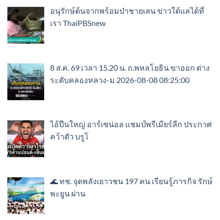
อนุรักษ์ต้นจากพร้อมป่าชายเลน ข่าวใต้แลได้ที่
เรา ThaiPBSnew
8 ส.ค. 69 เวลา 15.20 น. ถ.พหลโยธิน ขาออก ต่าง
ระดับคลองหลวง-ม 2026-08-08 08:25:00
ไอ้ปืนใหญ่ อาร์เซน่อล แชมป์พรีเมียร์ลีก ประกาศ
คว้าตัว บรูโ
🌊 ทช. จุดพลังเยาวชน 197 คน เรียนรู้ภารกิจ รักษ์
พะยูน ผ่าน