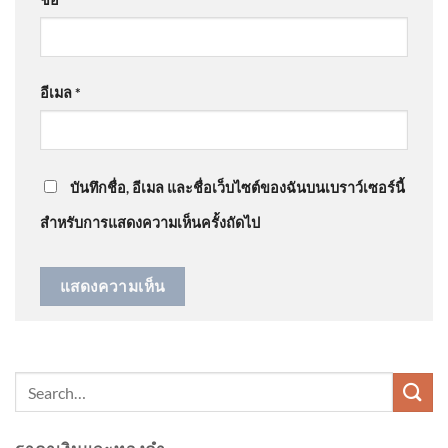
โรงเรียน จ.นนทบุรี พล.ต.ท.ไตรร
ลาร์รูฟท็อป’ เดินหน้าเปลี่ยนผ่านพลังงาน คาดชัดเจนใน
2026-08-07 06:28:00
1 เดือน อัพเดทข่าว
: “
วงการช่างติดตั้งโซล่…
”
อีเมล
*
@สมภพจันทศร
on
คลังเล็งอุดหนุนบ้านละ 5 หมื่นติด ‘โซ
ลาร์รูฟท็อป’ เดินหน้าเปลี่ยนผ่านพลังงาน คาดชัดเจนใน
อันตรายจากเสาไฟทาง พี่ชาย
1 เดือน อัพเดทข่าว
: “
ห้าหมื่นทำขายกลางวัน…
”
อายุ 35 ปีขาไม่ดี เดินลงมาจา
กรถพ่ว 2026-08-08 02:27:00
บันทึกชื่อ, อีเมล และชื่อเว็บไซต์ของฉันบนเบราว์เซอร์นี้
สำหรับการแสดงความเห็นครั้งถัดไป
As treaties die, a brand recent
nuclear arms dawdle ignites
throughout the globe