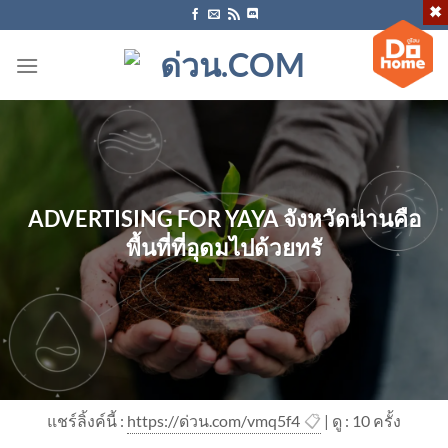
ข้าม
ไป
ยัง
เนื้อหา
ADVERTISING FOR YAYA จังหวัดน่านคือ
พื้นที่ที่อุดมไปด้วยทรั
แชร์ลิ้งค์นี้ :
https://ด่วน.com/vmq5f4
📋
| ดู : 1
0
ครั้ง