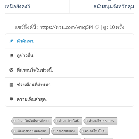
เหนือยังคงวิ
สนับสนุนจังหวัดคุม
แชร์ลิ้งค์นี้ :
https://ด่วน.com/vmq5f4
📋
| ดู : 1
0
ครั้ง
คำค้นหา.
ดูข่าวอื่น.
ที่น่าสนใจในช่วงนี้.
ช่วงเดือนที่ผ่านมา
ความเห็นล่าสุด.
อำเภอโกสัมพีนคร(กิ่งอ.)
อำเภอโคกโพธิ์
อำเภอไชยปราการ
เนื้อหาข่าว ปลอดภัยดี
อำเภอแม่แตง
อำเภอไทรโยค