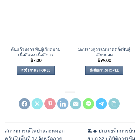
ต้นแก้วมังกร พันธุ์เวียดนาม
มะปรางสุวรรณบาตร กิ่งพันธุ์
เนื้อสีแดง เนื้อสีขาว
เสียบยอด
฿
7.00
฿
99.00
สั่งซื้อผ่าน SHOPEE
สั่งซื้อผ่าน SHOPEE
สถานการณ์ไฟป่าและหมอก
🚁🔥 ปภ.เผยทีมการบิน
ควันในพื้นที่ 17 จังหวัดภาค
ฮ.ปภ.32 ปฏิบัติการเข้ม