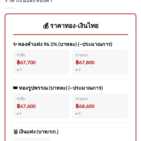
ราคาเงินและทองคำ
Gpsc โชว์กำไร 6 เดือน ปี69
โต12% ดีมานด์ลูกค้า
อุตสาหกรรมพุ่งโรงไฟฟ้าพลัง
💰 ราคาทอง-เงินไทย
น้ำดีต่อเนื่อง
✨ ทองคำแท่ง 96.5% (บาทละ) (~ประมาณการ)
พ่อผู้ก่อเหตุ ขอโทษสังคม |
รับซื้อ
ขายออก
สำนักข่าววันนิวส์
฿67,700
฿67,800
● 0
● 0
👑 ทองรูปพรรณ (บาทละ) (~ประมาณการ)
รับซื้อ
ขายออก
🌎โลกทุกวันนี้เปลี่ยนแปลงไป
฿67,600
฿68,600
อย่างรวดเร็ว ทักษะที่เคยใช้ได้
● 0
● 0
ผลเม
🥈 เงินแท่ง (บาท/กก.)