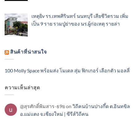
เหตุยิv รร.เทพศิรินทร์ นนทบุรี เสียชีวิตรวม เพิ่ม
เป็น 9 ราย รวมปู่ย่าของ นร.ผู้ก่อเหตุ รายล่า
สินค้าที่น่าสนใจ
100 Molly Space พร้อมส่ง โมเดล สุ่ม ฟิกเกอร์ เลือกตัว มอลลี่
ความเห็นล่าสุด
@สุรศักดิ์พิมสาร-ธ9ย
on
วิถีคนบ้านปางกึ้ด ต.อินทขิล
อ.แม่แตง จ.เชียงใหม่ | ซีรีส์วิถีคน