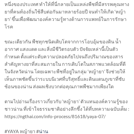
หนึ่งของประเทศ ทำให้ที่นี่กลายเป็นแหล่งพืชที่มีสรรพคุณทาง
ยาที่คนท้องถิ่นใช้สืบต่อกันมาหลายร้อยปี จนทำให้เกิด ‘หญ้า
ยา’ ขึ้นเพื่อพัฒนาองค์ความรู้ทางด้านการแพทย์ในการรักษา
โรค
ขณะเดียวกัน พืชทุกชนิดเติบโตจากการโอบอุ้มของดิน น้ำ
อากาศ แสงแดด และสิ่งมีชีวิตรอบตัว ปัจจัยเหล่านี้เป็นตัว
กำหนด ตั้งแต่ระดับความปลอดภัยไปจนถึงปริมาณของสาร
สำคัญทางยาที่สะสมภายใน การเติบโตในสภาพแวดล้อมที่ดี
ในจังหวัดน่าน โดยเฉพาะพืชที่อยู่ในกลุ่ม ‘หญ้ายา’ จึงช่วยให้
เห็นภาพชัดขึ้นว่าระบบนิเวศที่บริสุทธิ์และดินแดนภูเขาที่ซับ
ซ้อนของน่าน ส่งผลเชิงบวกต่อคุณภาพพืชมากเพียงใด
ตามไปอ่านเรื่องราวเกี่ยวกับ ‘หญ้ายา’ ตัวแทนองค์ความรู้ของ
ชาวน่าน ที่เข้าใจธรรมชาติอย่างลึกซึ้ง ได้ที่บทความฉบับเต็ม :
https://ngthai.com/info-process/81618/yaya-07/
#YAYA หญ้ายา #
น่าน