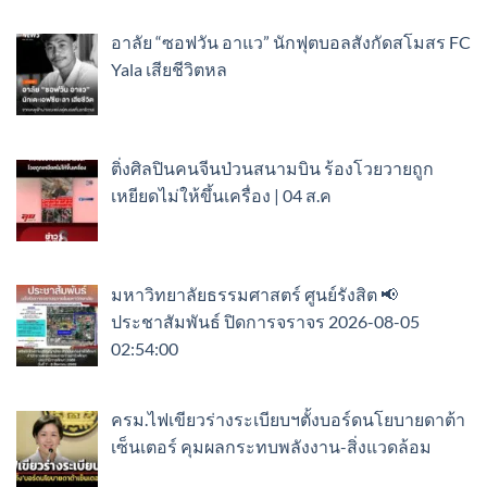
อาลัย “ซอฟวัน อาแว” นักฟุตบอลสังกัดสโมสร FC
Yala เสียชีวิตหล
ติ่งศิลปินคนจีนป่วนสนามบิน ร้องโวยวายถูก
เหยียดไม่ให้ขึ้นเครื่อง | 04 ส.ค
มหาวิทยาลัยธรรมศาสตร์ ศูนย์รังสิต 📢
ประชาสัมพันธ์ ปิดการจราจร 2026-08-05
02:54:00
ครม.ไฟเขียวร่างระเบียบฯตั้งบอร์ดนโยบายดาต้า
เซ็นเตอร์ คุมผลกระทบพลังงาน-สิ่งแวดล้อม