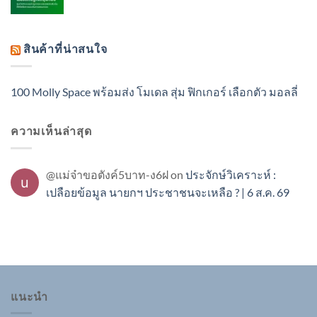
สินค้าที่น่าสนใจ
100 Molly Space พร้อมส่ง โมเดล สุ่ม ฟิกเกอร์ เลือกตัว มอลลี่
ความเห็นล่าสุด
@แม่จ๋าขอตังค์5บาท-ง6ฝ
on
ประจักษ์วิเคราะห์ :
เปลือยข้อมูล นายกฯ ประชาชนจะเหลือ ? | 6 ส.ค. 69
แนะนำ