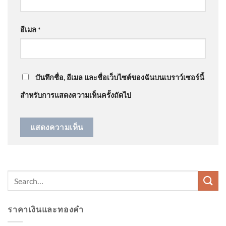
สุดการเดินทาง ​
: “
กลับบ้านเราแล้วนะฮลู…
”
อีเมล
*
@ratchadapornsinthuprasert2143
on
ด่วน ร่างฮลุนก
ปภ.เตือน 49 จังหวัด-
ลับถึงไทย สิ้นสุดการเดินทาง ​
: “
ได้กลับบ้านเราแล้วนะ…
”
กรุงเทพมหานครเฝ้าระวังน้ำ
ท่วมฉับพลัน น้ำป่า 6-9 ส
บันทึกชื่อ, อีเมล และชื่อเว็บไซต์ของฉันบนเบราว์เซอร์นี้
สำหรับการแสดงความเห็นครั้งถัดไป
รองนายกฯ ศุภจี ติดตามงานจัด
สร้างพระเมรุมาศฯ หลอมรวม
ภูมิปัญญา
ราคาเงินและทองคำ
✅ เทศบาลนครอุดรธานี ลงพื้นที่
ฉีดวัคซีน 💉🐶🐱 ป้องกันโรคพิษ