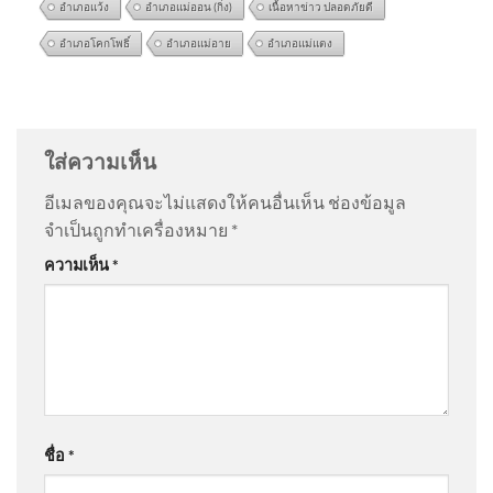
อำเภอแว้ง
อำเภอแม่ออน (กิ่ง)
เนื้อหาข่าว ปลอดภัยดี
อำเภอโคกโพธิ์
อำเภอแม่อาย
อำเภอแม่แตง
ข่าวเที่ยงช่องวัน 5 สิงหาคม
@แม่จ๋าขอตังค์5บาท-ง6ฝ
on
ประจักษ์วิเคราะห์ : เปลือย
2569 | one31
ข้อมูล นายกฯ ประชาชนจะเหลือ ? | 6 ส.ค. 69
: “
ข้อ มูล
บัตรสวัสดิกา…
”
ใส่ความเห็น
อีเมลของคุณจะไม่แสดงให้คนอื่นเห็น
ช่องข้อมูล
@นวลนิลต์น่ดมาตย์
on
ฮลุน กลับสู่มาตุภูมิ ย่าไม่รู้จะเข้ม
จำเป็นถูกทำเครื่องหมาย
*
แข็งได้แค่ไหน วันที่หลานถึงบ้าน อัพเดทข่าว
: “
ดืใจทื
รวบ โฟน ละหานทราย แก๊งลวง
ความเห็น
*
น้องกลับไทยแล้…
”
ลงทุนขายสินค้าออนไลน์ อ้าง
กำไรงา
@니야486
on
ฮลุน กลับสู่มาตุภูมิ ย่าไม่รู้จะเข้มแข็งได้
แค่ไหน วันที่หลานถึงบ้าน อัพเดทข่าว
: “
กลับบ้านเรา
นะฮลุน น้…
”
แกะรอย – สางคดียิvตำรวจ
ควบคุมตัว 11 คน วิสามัญฯ 2
ชื่อ
*
คน ปิดจบ
@พิมพ์ทองอุ่นแก้ว-ป1ส
on
ด่วน ร่างฮลุนกลับถึงไทย สิ้น