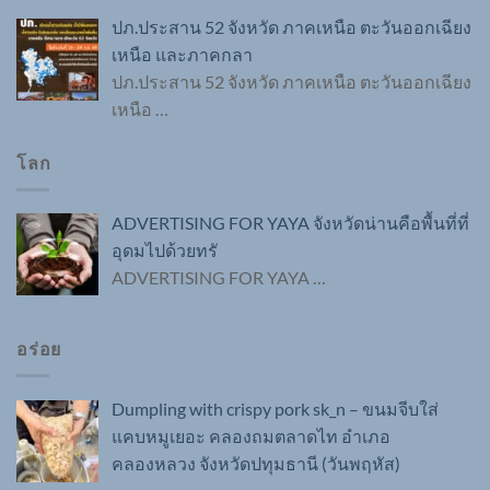
ปภ.ประสาน 52 จังหวัด ภาคเหนือ ตะวันออกเฉียง
เหนือ และภาคกลา
ปภ.ประสาน 52 จังหวัด ภาคเหนือ ตะวันออกเฉียง
เหนือ
…
โลก
ADVERTISING FOR YAYA จังหวัดน่านคือพื้นที่ที่
อุดมไปด้วยทรั
ADVERTISING FOR YAYA
…
อร่อย
Dumpling with crispy pork sk_n – ขนมจีบใส่
แคบหมูเยอะ คลองถมตลาดไท อำเภอ
คลองหลวง จังหวัดปทุมธานี (วันพฤหัส)