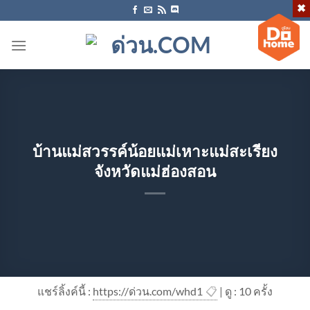
ข้าม
ไป
ยัง
เนื้อหา
บ้านแม่สวรรค์น้อยแม่เหาะแม่สะเรียง
จังหวัดแม่ฮ่องสอน
แชร์ลิ้งค์นี้ :
https://ด่วน.com/whd1
📋
| ดู : 1
0
ครั้ง