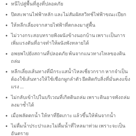
หนีไปสู่พื้นที่สูงที่ปลอดภัย
ปิดสะพานไฟฟ้าหลัก และไม่สัมผัสสวิทช์ไฟฟ้าขณะเปียก
ให้หลีกเลี่ยงจากสายไฟฟ้าที่ตกลงมาสู่พื้น
ไม่วางกระสอบทรายพิงผนังข้างนอกบ้าน เพราะเป็นการ
เพิ่มแรงดันที่อาจทำให้ผนังพังทลายได้
อพยพไปยังสถานที่ปลอดภัย พ้นจากแนวทางไหลของดิน
ถล่ม
หลีกเลี่ยงเส้นทางที่มีกระแสน้ำไหลเชี่ยวกราก หากจำเป็น
ต้องใช้เส้นทางให้ใช้เชือกผูกลำตัว ยึดติดกับสิ่งที่มั่นคงแข็ง
แรง …
ไม่กลับเข้าไปในบริเวณที่เกิดดินถล่ม เพราะดินอาจพังถล่ม
ลงมาซ้ำได้
เมื่อพลัดตกน้ำ ให้หาที่ยึดเกาะ แล้วขึ้นให้พ้นจากน้ำ
ไม่ดื่มน้ำประปาและไม่ดื่มน้ำที่ไหลมาท่วม เพราะจะเป็น
อันตราย