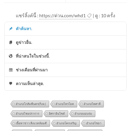
แชร์ลิ้งค์นี้ :
https://ด่วน.com/whd1
📋
| ดู : 1
0
ครั้ง
คำค้นหา.
ดูข่าวอื่น.
ที่น่าสนใจในช่วงนี้.
ช่วงเดือนที่ผ่านมา
ความเห็นล่าสุด.
อำเภอโกสัมพีนคร(กิ่งอ.)
อำเภอไทรโยค
อำเภอไพศาลี
อำเภอไชยปราการ
อิศราอินไซด์
อำเภอแม่แจ่ม
เนื้อหาข่าว สิ่งแวดล้อมดี
อำเภอโคกเจริญ
อำเภอไชยา