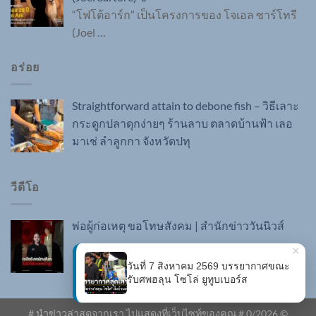
“โฟโต้อาร์ก” เป็นโครงการของ โจเอล ซาร์โทรี
(Joel
…
อร่อย
Straightforward attain to debone fish – วิธีเลาะ
กระดูกปลาดุกง่ายๆ ร้านลาบ ตลาดบ้านฟ้า เลอ
มาเช่ ลำลูกกา จังหวัดปทุ
วีดีโอ
พ่อผู้ก่อเหตุ ขอโทษสังคม | สำนักข่าววันนิวส์
×
วันที่ 7 สิงหาคม 2569 บรรยากาศขณะ
รับศพฮลุน โซโล่ ยูทูบเบอร์ส
# นำข่าวล่าสุดจากเรา ไปแสดงที่เว็บไซท์ของคุณ #
0
/2026 ©