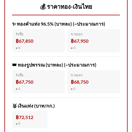
💰 ราคาทอง-เงินไทย
✨ ทองคำแท่ง 96.5% (บาทละ) (~ประมาณการ)
สด “นายกรัฐมนตรี” ลงพื้นที่
รับซื้อ
ขายออก
โรงเรียนเทพศิรินทร์ นนทบุรี
฿67,850
฿67,950
อัพเดทข่าว
● 0
● 0
👑 ทองรูปพรรณ (บาทละ) (~ประมาณการ)
รับซื้อ
ขายออก
ระวังโจs100 ร้านขายของพื้นที่
฿67,750
฿68,750
หนองจอก อ.บางปะกง ระวังชาย
● 0
● 0
ในคล 2026-08-06 07:36:00
🥈 เงินแท่ง (บาท/กก.)
฿72,512
● 0
สะเทือนใจ