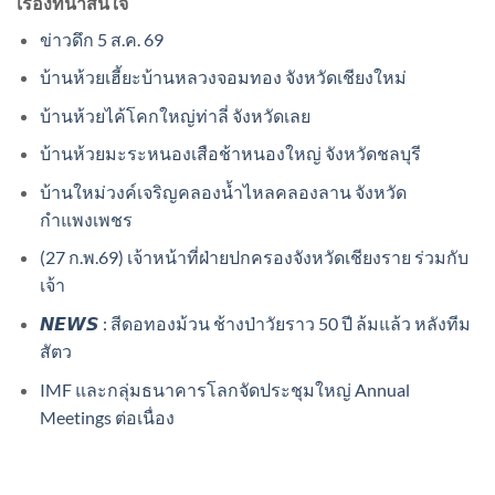
เรื่องที่น่าสนใจ
ข่าวดึก 5 ส.ค. 69
บ้านห้วยเฮี้ยะบ้านหลวงจอมทอง จังหวัดเชียงใหม่
บ้านห้วยไค้โคกใหญ่ท่าลี่ จังหวัดเลย
บ้านห้วยมะระหนองเสือช้าหนองใหญ่ จังหวัดชลบุรี
บ้านใหม่วงค์เจริญคลองน้ำไหลคลองลาน จังหวัด
กำแพงเพชร
(27 ก.พ.69) เจ้าหน้าที่ฝ่ายปกครองจังหวัดเชียงราย ร่วมกับ
เจ้า
𝙉𝙀𝙒𝙎 : สีดอทองม้วน ช้างป่าวัยราว 50 ปี ล้มแล้ว หลังทีม
สัตว
IMF และกลุ่มธนาคารโลกจัดประชุมใหญ่ Annual
Meetings ต่อเนื่อง