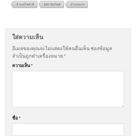
อำเภอไพศาลี
อิศราอินไซด์
อำเภอแว้ง
สกัดจับชาวมาเลเซีย 3 คน บน
@suparpthongnual5397
on
พ่อผู้ก่อเหตุ ขอโทษสังคม |
รถไฟ ยึดไอซ์ 87 กก. ข่าวใต้แล
สำนักข่าววันนิวส์
: “
แรงจูงใจของเด็กที่ก่…
”
ได้ท
ใส่ความเห็น
@apisitsanongram4098
on
พ่อผู้ก่อเหตุ ขอโทษสังคม |
อีเมลของคุณจะไม่แสดงให้คนอื่นเห็น
ช่องข้อมูล
สำนักข่าววันนิวส์
: “
มึงไม่ต้องชอโทษ ลูกม…
”
จำเป็นถูกทำเครื่องหมาย
*
อุทยานแห่งชาติดอยสุเทพ-ปุย
ความเห็น
*
Doi Suthep-Pui National Park ·
@boyhappy2025
on
พ่อผู้ก่อเหตุ ขอโทษสังคม | สำนัก
📢
ข่าววันนิวส์
: “
เหตุเกิดหลายที่แล้ว …
”
@Chotapus
on
ตรวจสอบ “อาวุธปืน” ที่ถูกใช้ก่อเหตุ |
📵 อย่าปล่อยให้ “มือถือ” ทำให้
ข่าวค่ำ 7 ส.ค. 69
: “
ให้ราชการพกปืน ชาวบ้…
”
การเดินทางของคุณต้องสะดุด
ชื่อ
*
ขับรถ 2026-08-07 06:35:00
@somchityainork4733
on
สด “นายกรัฐมนตรี” ลงพื้นที่