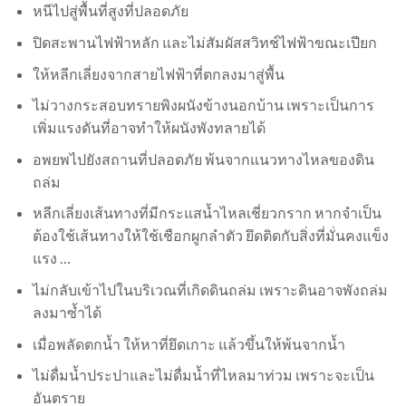
หนีไปสู่พื้นที่สูงที่ปลอดภัย
ปิดสะพานไฟฟ้าหลัก และไม่สัมผัสสวิทช์ไฟฟ้าขณะเปียก
ให้หลีกเลี่ยงจากสายไฟฟ้าที่ตกลงมาสู่พื้น
ไม่วางกระสอบทรายพิงผนังข้างนอกบ้าน เพราะเป็นการ
เพิ่มแรงดันที่อาจทำให้ผนังพังทลายได้
อพยพไปยังสถานที่ปลอดภัย พ้นจากแนวทางไหลของดิน
ถล่ม
หลีกเลี่ยงเส้นทางที่มีกระแสน้ำไหลเชี่ยวกราก หากจำเป็น
ต้องใช้เส้นทางให้ใช้เชือกผูกลำตัว ยึดติดกับสิ่งที่มั่นคงแข็ง
แรง …
ไม่กลับเข้าไปในบริเวณที่เกิดดินถล่ม เพราะดินอาจพังถล่ม
ลงมาซ้ำได้
เมื่อพลัดตกน้ำ ให้หาที่ยึดเกาะ แล้วขึ้นให้พ้นจากน้ำ
ไม่ดื่มน้ำประปาและไม่ดื่มน้ำที่ไหลมาท่วม เพราะจะเป็น
อันตราย