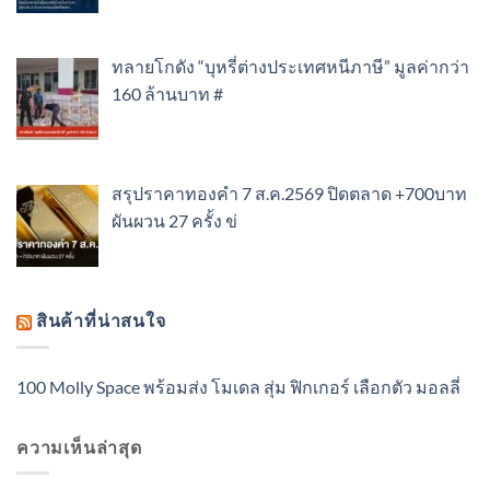
ทลายโกดัง “บุหรี่ต่างประเทศหนีภาษี” มูลค่ากว่า
160 ล้านบาท #
สรุปราคาทองคำ 7 ส.ค.2569 ปิดตลาด +700บาท
ผันผวน 27 ครั้ง ข่
สินค้าที่น่าสนใจ
100 Molly Space พร้อมส่ง โมเดล สุ่ม ฟิกเกอร์ เลือกตัว มอลลี่
ความเห็นล่าสุด