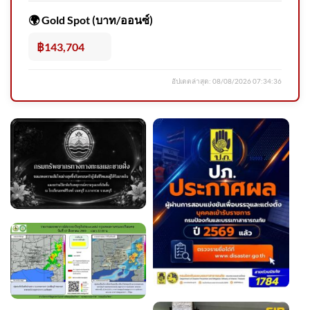
🌍 Gold Spot (บาท/ออนซ์)
฿143,704
อัปเดตล่าสุด:
08/08/2026 07:34:36
ตรวจสอบ “อาวุธปืน” ที่ถูกใช้ก่อ
เหตุ | ข่าวค่ำ 7 ส.ค. 69