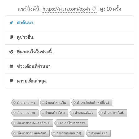
แชร์ลิ้งค์นี้ :
https://ด่วน.com/ogvh
📋
| ดู : 1
0
ครั้ง
คำค้นหา.
ดูข่าวอื่น.
ที่น่าสนใจในช่วงนี้.
ช่วงเดือนที่ผ่านมา
ความเห็นล่าสุด.
อำเภอแม่แตง
อำเภอโคกเจริญ
อำเภอโกสัมพีนคร(กิ่งอ.)
อำเภอแม่อาย
อำเภอไทรโยค
อำเภอแม่แจ่ม
อำเภอโคกโพธิ์
เนื้อหาข่าว สิ่งแวดล้อมดี
อำเภอไชยปราการ
เนื้อหาข่าว ปลอดภัยดี
อำเภอแม่ออน (กิ่ง)
อำเภอไชยา