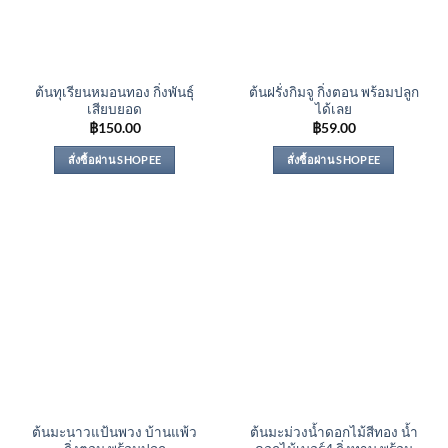
ต้นทุเรียนหมอนทอง กิ่งพันธุ์
ต้นฝรั่งกิมจู กิ่งตอน พร้อมปลูก
เสียบยอด
ได้เลย
฿
150.00
฿
59.00
สั่งซื้อผ่าน SHOPEE
สั่งซื้อผ่าน SHOPEE
ต้นมะนาวแป้นพวง บ้านแพ้ว
ต้นมะม่วงน้ำดอกไม้สีทอง น้ำ