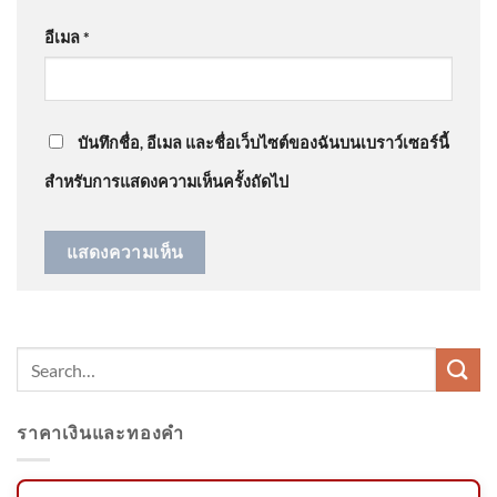
โรงเรียนเทพศิรินทร์ นนทบุรี อัพเดทข่าว
: “
เรื่องคอนเท้น
อีเมล
*
ไว้ใจหน…
”
Serene Vitality ของไทย 🇹🇭
พร้อมก้าวสู่เวทีโลก 🌎 . 37
ลวดลายผ้าไทย
บันทึกชื่อ, อีเมล และชื่อเว็บไซต์ของฉันบนเบราว์เซอร์นี้
สำหรับการแสดงความเห็นครั้งถัดไป
สถาบันอิศรา-สสส.ถอดบทเรียน
หลักสูตร AI4Media ครั้งที่ 1
กลุ่มบรรณาธิการและผู้ปฏิบัติ
งาน
ราคาเงินและทองคำ
𝙉𝙀𝙒𝙎 : สีดอทองม้วน ช้างป่า
วัยราว 50 ปี ล้มแล้ว หลังทีมสัตว