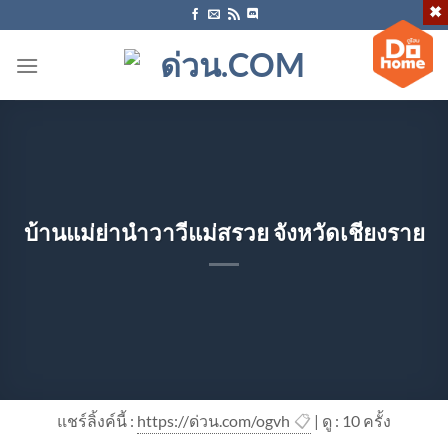
ข้าม
ไป
ยัง
เนื้อหา
บ้านแม่ย่านำวาวีแม่สรวย จังหวัดเชียงราย
แชร์ลิ้งค์นี้ :
https://ด่วน.com/ogvh
📋
| ดู : 1
0
ครั้ง