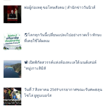
พ่อผู้ก่อเหตุ ขอโทษสังคม | สำนักข่าววันนิวส์
🌎โลกทุกวันนี้เปลี่ยนแปลงไปอย่างรวดเร็ว ทักษะ
ที่เคยใช้ได้ผลเม
📽️ เปิดพิกัดสวรรค์แห่งท้องทะเลใต้ มนต์เสน่ห์
“หมู่เกาะสิมิลั
วันที่ 7 สิงหาคม 2569 บรรยากาศขณะรับศwฮลุน
โซโล่ ยูทูบเบอร์ส