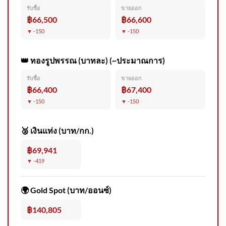
2026-08-05 15:Forty eight:00 |
รับซื้อ
ขายออก
ข่าวสารจากกรุมอุตุนิยมวิทยา
฿66,500
฿66,600
▼ -150
▼ -150
👑 ทองรูปพรรณ (บาทละ) (~ประมาณการ)
รับซื้อ
ขายออก
สบอ.3 เผยผลชันสูตร “ลูกช้างป่า
฿66,400
฿67,400
จิ๋วไทรโยค” พบอวัยวะภายในผิด
▼ -150
▼ -150
ปก 2026-08-05 03:16:00
🥈 เงินแท่ง (บาท/กก.)
฿69,941
▼ -419
โครงการ ศิลป์ : ทรัพย์ เปิดรับผล
งานศิลปะเยาวชน
🌍 Gold Spot (บาท/ออนซ์)
฿140,805