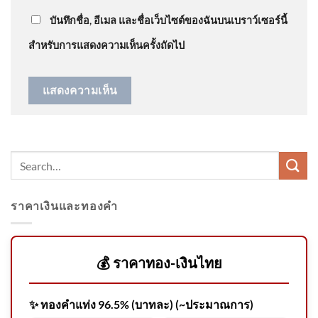
เจ้าหน้าที่ ขู่เอาผิดสวมสิทธิ์เป
บันทึกชื่อ, อีเมล และชื่อเว็บไซต์ของฉันบนเบราว์เซอร์นี้
สำหรับการแสดงความเห็นครั้งถัดไป
ติดตามผู้ก่อเหตุยิvหน้าสรรพ
สามิตปัตตานี สาขามายอ ข่าว
ใต้แลไ
ราคาเงินและทองคำ
U.S. Snort Division to conclude
consulates in Canada, Japan
and Indonesia, sources
💰 ราคาทอง-เงินไทย
enlighten
✨ ทองคำแท่ง 96.5% (บาทละ) (~ประมาณการ)