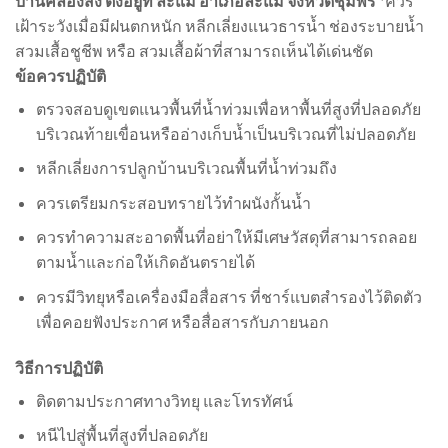
บ้านคลองสง ตั้งอยู่ที่ ละแม อำเภอละแม จังหวัดชุมพร
*ควร
เฝ้าระวังเมื่อมีฝนตกหนัก หลีกเลี่ยงแนวธารน้ำ ช่องระบายน้ำ
สวมเสื้อชูชีพ หรือ สวมเสื้อผ้าที่สามารถเห็นได้เด่นชัด
ข้อควรปฏิบัติ
ตรวจสอบดูเขตแนวพื้นที่น้ำท่วมเพื่อหาพื้นที่สูงที่ปลอดภัย
บริเวณท้ายเขื่อนหรืออ่างเก็บน้ำเป็นบริเวณที่ไม่ปลอดภัย
หลีกเลี่ยงการปลูกบ้านบริเวณพื้นที่น้ำท่วมถึง
ควรเตรียมกระสอบทรายไว้ทำผนังกั้นน้ำ
ควรทำความสะอาดพื้นที่อย่าให้มีเศษวัสดุที่สามารถลอย
ตามน้ำและก่อให้เกิดอันตรายได้
ควรมีวิทยุหรือเครื่องมือสื่อสาร ที่ชาร์แบตสำรองไว้ติดตัว
เพื่อคอยฟังประกาศ หรือสื่อสารกับภายนอก
วิธีการปฏิบัติ
ติดตามประกาศทางวิทยุ และโทรทัศน์
หนีไปสู่พื้นที่สูงที่ปลอดภัย