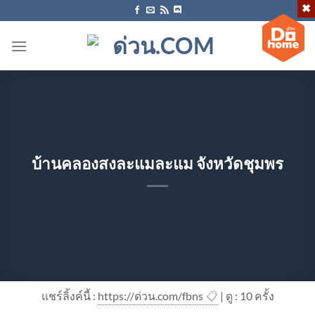
ข้าม
ไป
ยัง
เนื้อหา
บ้านคลองสงละแมละแม จังหวัดชุมพร
แชร์ลิ้งค์นี้ :
https://ด่วน.com/fbns
📋
| ดู : 1
0
ครั้ง