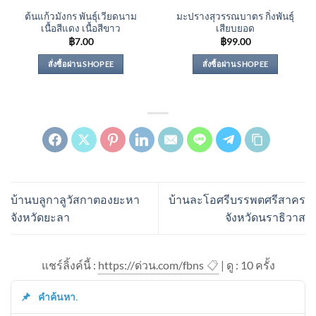
ต้นแก้วมังกร พันธุ์เวียดนาม
มะปรางสุวรรณบาตร กิ่งพันธุ์
เนื้อสีแดง เนื้อสีขาว
เสียบยอด
฿
7.00
฿
99.00
สั่งซื้อผ่าน SHOPEE
สั่งซื้อผ่าน SHOPEE
บ้านบลูกาลูวัสกาตองยะหา
บ้านละโอศรีบรรพตศรีสาคร
จังหวัดยะลา
จังหวัดนราธิวาส
แชร์ลิ้งค์นี้ :
https://ด่วน.com/fbns
📋
| ดู : 1
0
ครั้ง
คำค้นหา.