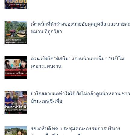
เจ้าหน้าที่นำร่างของนายอับดุลมูคลีส เเละนายสะ
หมาน ที่ถูกวิสา
ด่วน เปิดใจ “ตัสนีม” แต่งหน้าแบบนี้มา 10 ปี ไม่
เคยกระทบงาน
ย่าใจสลายแต่ทำใจได้ ยังไม่กล้าดูหน้าหลาน ชาว
บ้าน-เอฟซี-เพื่อ
รองอธิบดี ทช. ประชุมคณะกรรมการบริหาร