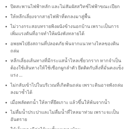
ปิดสะพานไฟฟ้าหลัก และไม่สัมผัสสวิทช์ไฟฟ้าขณะเปียก
ให้หลีกเลี่ยงจากสายไฟฟ้าที่ตกลงมาสู่พื้น
ไม่วางกระสอบทรายพิงผนังข้างนอกบ้าน เพราะเป็นการ
เพิ่มแรงดันที่อาจทำให้ผนังพังทลายได้
อพยพไปยังสถานที่ปลอดภัย พ้นจากแนวทางไหลของดิน
ถล่ม
หลีกเลี่ยงเส้นทางที่มีกระแสน้ำไหลเชี่ยวกราก หากจำเป็น
ต้องใช้เส้นทางให้ใช้เชือกผูกลำตัว ยึดติดกับสิ่งที่มั่นคงแข็ง
แรง …
ไม่กลับเข้าไปในบริเวณที่เกิดดินถล่ม เพราะดินอาจพังถล่ม
ลงมาซ้ำได้
เมื่อพลัดตกน้ำ ให้หาที่ยึดเกาะ แล้วขึ้นให้พ้นจากน้ำ
ไม่ดื่มน้ำประปาและไม่ดื่มน้ำที่ไหลมาท่วม เพราะจะเป็น
อันตราย