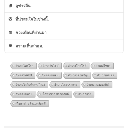
ดูข่าวอื่น.
ที่น่าสนใจในช่วงนี้.
ช่วงเดือนที่ผ่านมา
ความเห็นล่าสุด.
อำเภอไทรโยค
อิศราอินไซด์
อำเภอโคกโพธิ์
อำเภอไชยา
อำเภอไพศาลี
อำเภอแม่แจ่ม
อำเภอโคกเจริญ
อำเภอแม่แตง
อำเภอโกสัมพีนคร(กิ่งอ.)
อำเภอไชยปราการ
อำเภอแม่ออน (กิ่ง)
อำเภอแม่อาย
เนื้อหาข่าว ปลอดภัยดี
อำเภอแว้ง
เนื้อหาข่าว สิ่งแวดล้อมดี
ประจักษ์วิเคราะห์ : เปลือยข้อมูล
@AaBb-j6s
on
ด่วน เปิดใจ “ตัสนีม” แต่งหน้าแบบนี้มา 10
นายกฯ ประชาชนจะเหลือ ? | 6
ปี ไม่เคยกระทบงาน
: “
คนเราชอบอะไรไม่เหมือ…
”
ส.ค. 69