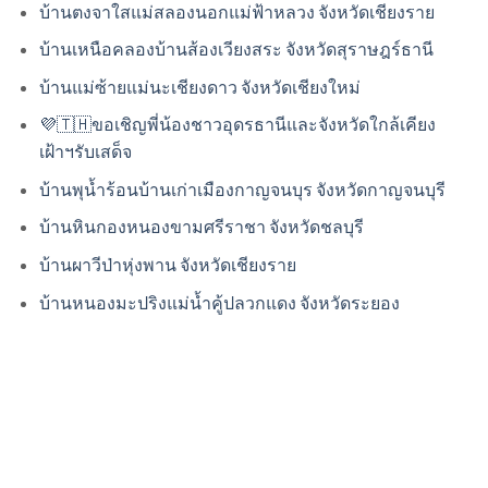
บ้านตงจาใสแม่สลองนอกแม่ฟ้าหลวง จังหวัดเชียงราย
บ้านเหนือคลองบ้านส้องเวียงสระ จังหวัดสุราษฎร์ธานี
บ้านแม่ซ้ายแม่นะเชียงดาว จังหวัดเชียงใหม่
💜🇹🇭ขอเชิญพี่น้องชาวอุดรธานีและจังหวัดใกล้เคียง
เฝ้าฯรับเสด็จ
บ้านพุน้ำร้อนบ้านเก่าเมืองกาญจนบุร จังหวัดกาญจนบุรี
บ้านหินกองหนองขามศรีราชา จังหวัดชลบุรี
บ้านผาวีป่าหุ่งพาน จังหวัดเชียงราย
บ้านหนองมะปริงแม่น้ำคู้ปลวกแดง จังหวัดระยอง