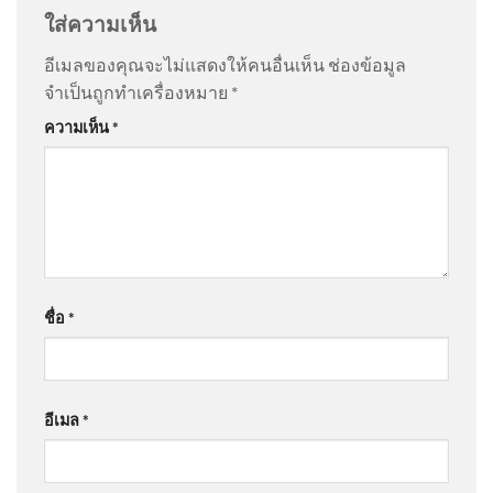
ใส่ความเห็น
@steveleeeo
on
ด่วน เปิดใจ “ตัสนีม” แต่งหน้าแบบนี้มา
อีเมลของคุณจะไม่แสดงให้คนอื่นเห็น
ช่องข้อมูล
10 ปี ไม่เคยกระทบงาน
: “
ดูมีเอกลักษณ์มากกว่า…
”
จำเป็นถูกทำเครื่องหมาย
*
แชร์ตามหาลูกสาว คุณลุงยวน
ความเห็น
*
การัมย์ อายุ 60 ปีกว่า มาจากชล
@sl620
on
ด่วน เปิดใจ “ตัสนีม” แต่งหน้าแบบนี้มา 10 ปี
บุร 2026-08-05 11:57:00
ไม่เคยกระทบงาน
: “
สวยครับ
”
@pochaneekantitud3344
on
ร่ำไห้ไม่คิดว่าจะแพ้คดี
(5 ส.ค. 69) นายพรพรหม ณ.ส.
ศาลสั่งชดใช้ “ต้อม รชนีกร” 7.7 ล้าน อัพเดทข่าว
:
วิกิตเศรษฐ์ รองผู้ว่าราชการกรุง
ชื่อ
*
“
มี3ศ่าลไปให้สุด
”
เท
@JenjiraPongnan
on
ร่ำไห้ไม่คิดว่าจะแพ้คดี ศาลสั่ง
อีเมล
*
ชดใช้ “ต้อม รชนีกร” 7.7 ล้าน อัพเดทข่าว
: “
ไม่สวย
”
CIB x Nation เตือนภัย สวมรอย