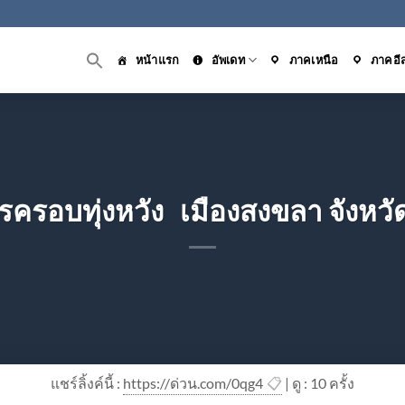
หน้าแรก
อัพเดท
ภาคเหนือ
ภาคอี
รครอบทุ่งหวัง เมืองสงขลา จังหว
แชร์ลิ้งค์นี้ :
https://ด่วน.com/0qg4
📋
| ดู : 1
0
ครั้ง