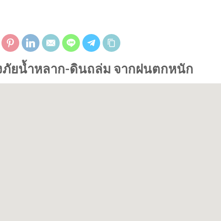
ี่ยงภัยน้ำหลาก-ดินถล่ม จากฝนตกหนัก