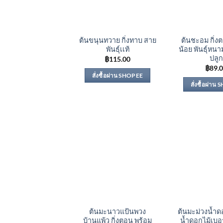
ต้นขนุนทวาย กิ่งทาบ สาย
ต้นชะอม กิ่
พันธุ์เเท้
น้อย พันธุ์หนา
ปลูก
฿
115.00
฿
89.
สั่งซื้อผ่าน SHOPEE
สั่งซื้อผ่าน
ต้นมะนาวแป้นพวง
ต้นมะม่วงน้ำด
บ้านแพ้ว กิ่งตอน พร้อม
น้ำดอกไม้เบอร