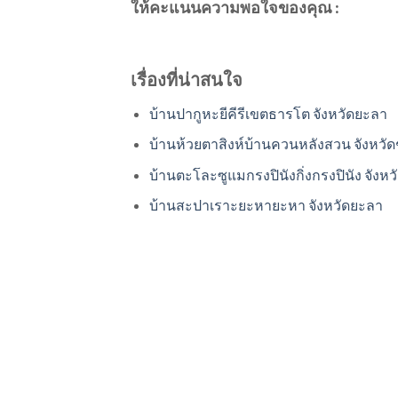
ให้คะแนนความพอใจของคุณ :
เรื่องที่น่าสนใจ
บ้านปากูหะยีคีรีเขตธารโต จังหวัดยะลา
บ้านห้วยตาสิงห์บ้านควนหลังสวน จังหวั
บ้านตะโละซูแมกรงปินังกิ่งกรงปินัง จังห
บ้านสะปาเราะยะหายะหา จังหวัดยะลา