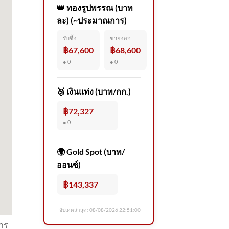
👑 ทองรูปพรรณ (บาท
ละ) (~ประมาณการ)
รับซื้อ
ขายออก
฿67,600
฿68,600
● 0
● 0
🥈 เงินแท่ง (บาท/กก.)
฿72,327
● 0
🌍 Gold Spot (บาท/
ออนซ์)
฿143,337
อัปเดตล่าสุด:
08/08/2026 22:51:00
ธาร