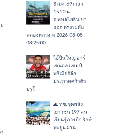
8 ส.ค. 69 เวลา
15.20 น.
ถ.พหลโยธิน ขา
อม
ออก ต่างระดับ
คลองหลวง-ม 2026-08-08
08:25:00
ไอ้ปืนใหญ่ อาร์
เซน่อล แชมป์
พรีเมียร์ลีก
ประกาศคว้าตัว
บรูโ
🌊 ทช. จุดพลัง
เยาวชน 197 คน
เรียนรู้ภารกิจ รักษ์
พะยูน ผ่าน
มพร