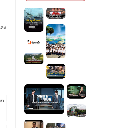
่นคง
ขลา