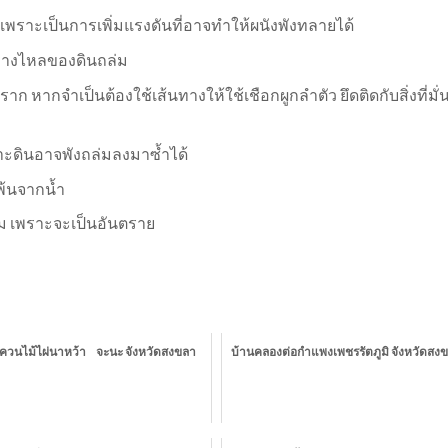
พราะเป็นการเพิ่มแรงดันที่อาจทำให้ผนังพังทลายได้
ทางไหลของดินถล่ม
ราก หากจำเป็นต้องใช้เส้นทางให้ใช้เชือกผูกลำตัว ยึดติดกับสิ่งที่มั
ราะดินอาจพังถล่มลงมาซ้ำได้
้พ้นจากน้ำ
วม เพราะจะเป็นอันตราย
ควนไม้ไผ่นาหว้า จะนะ จังหวัดสงขลา
บ้านคลองต่อกำแพงเพชรรัตภูมิ จังหวัดสง