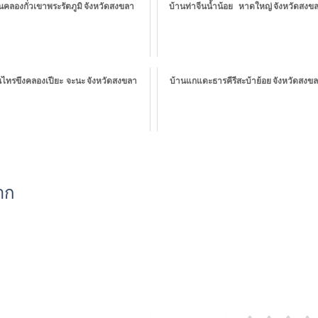
นคลองกั่วเขาพระรัตภูมิ จังหวัดสงขลา
บ้านท่าจีนน้ำน้อย หาดใหญ่ จังหวัดสงข
นไทรขึงคลองเปียะ จะนะ จังหวัดสงขลา
บ้านแกแดะธารคีรีสะบ้าย้อย จังหวัดสงข
าก