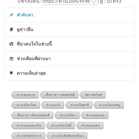
แชร์ลิ้งค์นี้ :
https://ด่วน.com/tn98
📋
| ดู : 1
0
ครั้ง
คำค้นหา.
ดูข่าวอื่น.
ที่น่าสนใจในช่วงนี้.
ช่วงเดือนที่ผ่านมา
ความเห็นล่าสุด.
อำเภอแม่อาย
เนื้อหาข่าว ปลอดภัยดี
อิศราอินไซด์
อำเภอไทรโยค
อำเภอแว้ง
อำเภอไพศาลี
อำเภอโคกเจริญ
เนื้อหาข่าว สิ่งแวดล้อมดี
อำเภอไชยา
อำเภอแม่แจ่ม
อำเภอแม่ออน (กิ่ง)
อำเภอโคกโพธิ์
อำเภอแม่แตง
อำเภอไชยปราการ
อำเภอโกสัมพีนคร(กิ่งอ.)