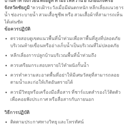
บ้านท่าทางเกวียน ตั้งอยู่ที่ ท่ามะไฟหวาน อำเภอแก้งคร้อ
จังหวัดชัยภูมิ
*ควรเฝ้าระวังเมื่อมีฝนตกหนัก หลีกเลี่ยงแนวธาร
น้ำ ช่องระบายน้ำ สวมเสื้อชูชีพ หรือ สวมเสื้อผ้าที่สามารถเห็น
ได้เด่นชัด
ข้อควรปฏิบัติ
ตรวจสอบดูเขตแนวพื้นที่น้ำท่วมเพื่อหาพื้นที่สูงที่ปลอดภัย
บริเวณท้ายเขื่อนหรืออ่างเก็บน้ำเป็นบริเวณที่ไม่ปลอดภัย
หลีกเลี่ยงการปลูกบ้านบริเวณพื้นที่น้ำท่วมถึง
ควรเตรียมกระสอบทรายไว้ทำผนังกั้นน้ำ
ควรทำความสะอาดพื้นที่อย่าให้มีเศษวัสดุที่สามารถลอย
ตามน้ำและก่อให้เกิดอันตรายได้
ควรมีวิทยุหรือเครื่องมือสื่อสาร ที่ชาร์แบตสำรองไว้ติดตัว
เพื่อคอยฟังประกาศ หรือสื่อสารกับภายนอก
วิธีการปฏิบัติ
ติดตามประกาศทางวิทยุ และโทรทัศน์