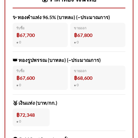
รถตำรวจหลังติดหล่ม | ข่าวเย็น
ช่องวัน | สำนักข่าววันนิวส์
✨ ทองคำแท่ง 96.5% (บาทละ) (~ประมาณการ)
รับซื้อ
ขายออก
฿67,700
฿67,800
● 0
● 0
โอกาสสันติสุขชายแดนใต้หลังค
วามรุนแรงรอบใหม่ ข่าวใต้แล
ได้ที่
👑 ทองรูปพรรณ (บาทละ) (~ประมาณการ)
รับซื้อ
ขายออก
฿67,600
฿68,600
● 0
● 0
(8/8/69) …ตำรวจ สภ.พบพระ
จ.ตาก ร่วมฝ่ายปกครอง กำนัน
🥈 เงินแท่ง (บาท/กก.)
และผู้
฿72,348
● 0