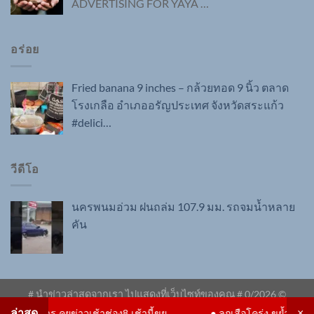
ADVERTISING FOR YAYA
…
อร่อย
Fried banana 9 inches – กล้วยทอด 9 นิ้ว ตลาด
โรงเกลือ อำเภออรัญประเทศ จังหวัดสระแก้ว
#delici…
วีดีโอ
นครพนมอ่วม ฝนถล่ม 107.9 มม. รถจมน้ำหลาย
คัน
# นำข่าวล่าสุดจากเรา ไปแสดงที่เว็บไซท์ของคุณ #
0
/2026 ©
ด่วน.com
ล่าสุด
×
การ คุยข่าวเช้าช่อง8 เช้านี้ขย...
●
ลูกเสือโคร่ง ขย้ำเจ้าหน้าที่ อยู่