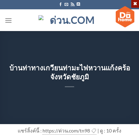
ข้าม
ไป
ยัง
เนื้อหา
บ้านท่าทางเกวียนท่ามะไฟหวานแก้งคร้อ
จังหวัดชัยภูมิ
แชร์ลิ้งค์นี้ :
https://ด่วน.com/tn98
📋
| ดู : 1
0
ครั้ง