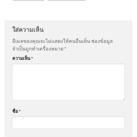
ศาลปค.สั่งไม่รับคำฟ้องไว้พิจารณา คดีเพิกถอนคำ
@นิคมธน
on
ลูกเสือโคร่ง ขย้ำเจ้าหน้าที่ อยู่ในวัยซุกซน
วินิจฉัยคณะกรรมการสรรหาฯปมสรณสละสิทธิกสทช
| เรื่องใหญ่สุดสัปดาห์ | สำนักข่าววันนิวส์
: “
จัดการเอา
กระดูกของมั…
”
8 สิงหาคม 2569 สถานีดับเพลิง
ใส่ความเห็น
กู้ภัยบางซ่อน กองปฏิบัติการดับ
เพ
อีเมลของคุณจะไม่แสดงให้คนอื่นเห็น
ช่องข้อมูล
@NidBeagle
on
ด่วน โดนบูลลี่ตอนเด็ก ชกเลืoดกบปาก ​
:
จำเป็นถูกทำเครื่องหมาย
*
“
สมัยนี้ มันเลวร้ายกว…
”
ความเห็น
*
“รมว.สุรศักดิ์” ลุยพัทลุงเต็มสูบ
@นอนน้อย-ค1ฬ
on
ด่วน โดนบูลลี่ตอนเด็ก ชกเลืoดกบ
ปักหมุดไฮไลต์ บ่อน้ำร้อน-ส
ปาก ​
: “
ครู ส่วนใหญ่จะเป็นเเ…
”
@อ๊อฟลงเอย-ษ9ฆ
on
ด่วน โดนบูลลี่ตอนเด็ก ชกเลืoดกบ
ชื่อ
*
ปาก ​
: “
ผมก็เช่น กัน ครับ
”
2026-08-07 14:06:00 | ข่าวสาร
จากกรุมอุตุนิยมวิทยา
@happyjartdad
on
เพื่อนบ้านเผย ปู่-ย่า เป็นคนดี เด็กชาย