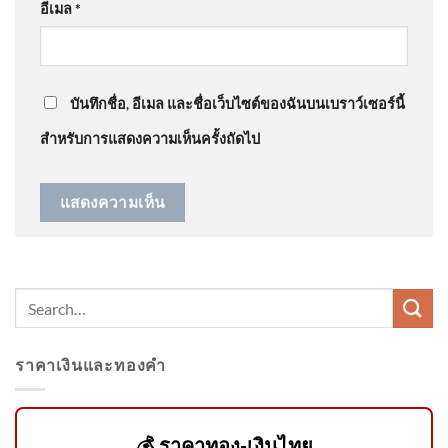
อีเมล
*
ก่อเหตุเป็นคนเก็บตัว | ชั่วโมงข่าว เสาร์ – อาทิตย์
9ส.ค.69
: “
มาตรการคือแก้โรงเรีย…
”
บันทึกชื่อ, อีเมล และชื่อเว็บไซต์ของฉันบนเบราว์เซอร์นี้
โศกนาฏกรรม “รร.เทพศิรินทร์”
เด็ก 14 ยิvในโรงเรียนสังเวย 8
สำหรับการแสดงความเห็นครั้งถัดไป
ชีวิต
ข่าวดึก 8 ส.ค. 69
ราคาเงินและทองคำ
สามัคคีคือพลัง ผู้ต้องหาช่วยดัน
💰 ราคาทอง-เงินไทย