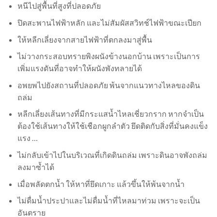
หนีไปสู่พื้นที่สูงที่ปลอดภัย
ปิดสะพานไฟฟ้าหลัก และไม่สัมผัสสวิทช์ไฟฟ้าขณะเปียก
ให้หลีกเลี่ยงจากสายไฟฟ้าที่ตกลงมาสู่พื้น
ไม่วางกระสอบทรายพิงผนังข้างนอกบ้าน เพราะเป็นการ
เพิ่มแรงดันที่อาจทำให้ผนังพังทลายได้
อพยพไปยังสถานที่ปลอดภัย พ้นจากแนวทางไหลของดิน
ถล่ม
หลีกเลี่ยงเส้นทางที่มีกระแสน้ำไหลเชี่ยวกราก หากจำเป็น
ต้องใช้เส้นทางให้ใช้เชือกผูกลำตัว ยึดติดกับสิ่งที่มั่นคงแข็ง
แรง …
ไม่กลับเข้าไปในบริเวณที่เกิดดินถล่ม เพราะดินอาจพังถล่ม
ลงมาซ้ำได้
เมื่อพลัดตกน้ำ ให้หาที่ยึดเกาะ แล้วขึ้นให้พ้นจากน้ำ
ไม่ดื่มน้ำประปาและไม่ดื่มน้ำที่ไหลมาท่วม เพราะจะเป็น
อันตราย