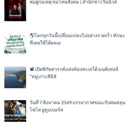
พ่อผู้ก่อเหตุ ขอโทษสังคม | สำนักข่าววันนิวส์
🌎โลกทุกวันนี้เปลี่ยนแปลงไปอย่างรวดเร็ว ทักษะ
ที่เคยใช้ได้ผลเม
📽️ เปิดพิกัดสวรรค์แห่งท้องทะเลใต้ มนต์เสน่ห์
“หมู่เกาะสิมิลั
วันที่ 7 สิงหาคม 2569 บรรยากาศขณะรับศwฮลุน
โซโล่ ยูทูบเบอร์ส