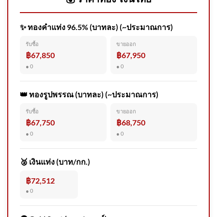
✨ ทองคำแท่ง 96.5% (บาทละ) (~ประมาณการ)
สด “นายกรัฐมนตรี” ลงพื้นที่
รับซื้อ
ขายออก
โรงเรียนเทพศิรินทร์ นนทบุรี
฿67,850
฿67,950
อัพเดทข่าว
● 0
● 0
👑 ทองรูปพรรณ (บาทละ) (~ประมาณการ)
รับซื้อ
ขายออก
ระวังโจs100 ร้านขายของพื้นที่
฿67,750
฿68,750
หนองจอก อ.บางปะกง ระวังชาย
● 0
● 0
ในคล 2026-08-06 07:36:00
🥈 เงินแท่ง (บาท/กก.)
฿72,512
● 0
สะเทือนใจ