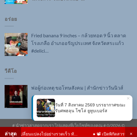
อร่อย
Fried banana 9 inches – กล้วยทอด 9 นิ้ว ตลาด
โรงเกลือ อำเภออรัญประเทศ จังหวัดสระแก้ว
#delici…
วีดีโอ
พ่อผู้ก่อเหตุ ขอโทษสังคม | สำนักข่าววันนิวส์
×
วันที่ 7 สิงหาคม 2569 บรรยากาศขณะ
รับศพฮลุน โซโล่ ยูทูบเบอร์ส
# นำข่าวล่าสุดจากเรา ไปแสดงที่เว็บไซท์ของคุณ #
0
/2026 ©
ด่วน.com
ล่าสุด
×
้เปลี่ยนแปลงไปอย่างรวดเร็ว ทั...
●
📽️ เปิดพิกัดสวรรค์แห่งท้องทะเล