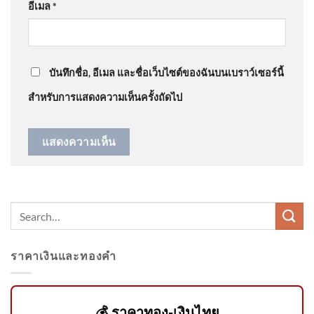
อีเมล
*
ไว้ใจหน…
”
Serene Vitality ของไทย 🇹🇭
พร้อมก้าวสู่เวทีโลก 🌎 . 37
ลวดลายผ้าไทย
บันทึกชื่อ, อีเมล และชื่อเว็บไซต์ของฉันบนเบราว์เซอร์นี้
สำหรับการแสดงความเห็นครั้งถัดไป
สถาบันอิศรา-สสส.ถอดบทเรียน
หลักสูตร AI4Media ครั้งที่ 1
กลุ่มบรรณาธิการและผู้ปฏิบัติ
งาน
ราคาเงินและทองคำ
𝙉𝙀𝙒𝙎 : สีดอทองม้วน ช้างป่า
วัยราว 50 ปี ล้มแล้ว หลังทีมสัตว
💰 ราคาทอง-เงินไทย