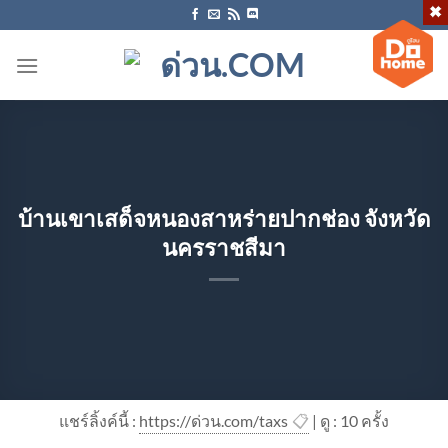
ข้าม
ไป
ยัง
เนื้อหา
บ้านเขาเสด็จหนองสาหร่ายปากช่อง จังหวัด
นครราชสีมา
แชร์ลิ้งค์นี้ :
https://ด่วน.com/taxs
📋
| ดู : 1
0
ครั้ง