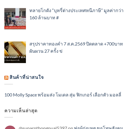
ทลายโกดัง “บุหรี่ต่างประเทศหนีภาษี” มูลค่ากว่า
160 ล้านบาท #
สรุปราคาทองคำ 7 ส.ค.2569 ปิดตลาด +700บาท
ผันผวน 27 ครั้ง ข่
สินค้าที่น่าสนใจ
100 Molly Space พร้อมส่ง โมเดล สุ่ม ฟิกเกอร์ เลือกตัว มอลลี่
ความเห็นล่าสุด
@suparpthongnual5397
on
พ่อผู้ก่อเหตุ ขอโทษสังคม