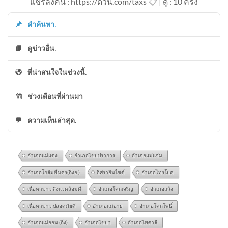
แชร์ลิ้งค์นี้ :
https://ด่วน.com/taxs
📋
| ดู : 1
0
ครั้ง
คำค้นหา.
ดูข่าวอื่น.
ที่น่าสนใจในช่วงนี้.
ช่วงเดือนที่ผ่านมา
ความเห็นล่าสุด.
อำเภอแม่แตง
อำเภอไชยปราการ
อำเภอแม่แจ่ม
อำเภอโกสัมพีนคร(กิ่งอ.)
อิศราอินไซด์
อำเภอไทรโยค
เนื้อหาข่าว สิ่งแวดล้อมดี
อำเภอโคกเจริญ
อำเภอแว้ง
เนื้อหาข่าว ปลอดภัยดี
อำเภอแม่อาย
อำเภอโคกโพธิ์
อำเภอแม่ออน (กิ่ง)
อำเภอไชยา
อำเภอไพศาลี