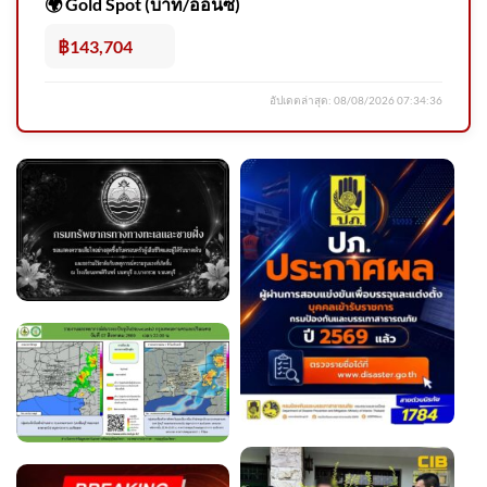
🌍 Gold Spot (บาท/ออนซ์)
฿143,704
อัปเดตล่าสุด:
08/08/2026 07:34:36
ตรวจสอบ “อาวุธปืน” ที่ถูกใช้ก่อ
เหตุ | ข่าวค่ำ 7 ส.ค. 69