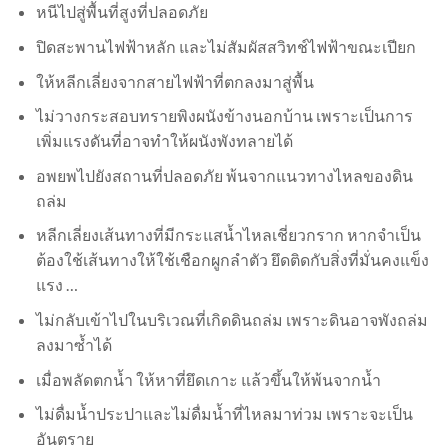
หนีไปสู่พื้นที่สูงที่ปลอดภัย
ปิดสะพานไฟฟ้าหลัก และไม่สัมผัสสวิทช์ไฟฟ้าขณะเปียก
ให้หลีกเลี่ยงจากสายไฟฟ้าที่ตกลงมาสู่พื้น
ไม่วางกระสอบทรายพิงผนังข้างนอกบ้าน เพราะเป็นการ
เพิ่มแรงดันที่อาจทำให้ผนังพังทลายได้
อพยพไปยังสถานที่ปลอดภัย พ้นจากแนวทางไหลของดิน
ถล่ม
หลีกเลี่ยงเส้นทางที่มีกระแสน้ำไหลเชี่ยวกราก หากจำเป็น
ต้องใช้เส้นทางให้ใช้เชือกผูกลำตัว ยึดติดกับสิ่งที่มั่นคงแข็ง
แรง …
ไม่กลับเข้าไปในบริเวณที่เกิดดินถล่ม เพราะดินอาจพังถล่ม
ลงมาซ้ำได้
เมื่อพลัดตกน้ำ ให้หาที่ยึดเกาะ แล้วขึ้นให้พ้นจากน้ำ
ไม่ดื่มน้ำประปาและไม่ดื่มน้ำที่ไหลมาท่วม เพราะจะเป็น
อันตราย