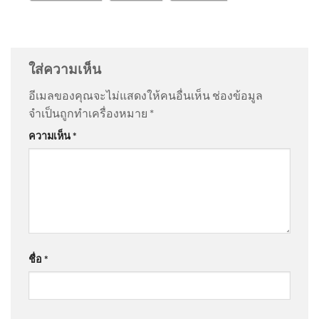
สกัดจับชาวมาเลเซีย 3 คน บน
@suparpthongnual5397
on
พ่อผู้ก่อเหตุ ขอโทษสังคม |
รถไฟ ยึดไอซ์ 87 กก. ข่าวใต้แล
สำนักข่าววันนิวส์
: “
แรงจูงใจของเด็กที่ก่…
”
ได้ท
ใส่ความเห็น
@apisitsanongram4098
on
พ่อผู้ก่อเหตุ ขอโทษสังคม |
อีเมลของคุณจะไม่แสดงให้คนอื่นเห็น
ช่องข้อมูล
สำนักข่าววันนิวส์
: “
มึงไม่ต้องชอโทษ ลูกม…
”
จำเป็นถูกทำเครื่องหมาย
*
อุทยานแห่งชาติดอยสุเทพ-ปุย
ความเห็น
*
Doi Suthep-Pui National Park ·
@boyhappy2025
on
พ่อผู้ก่อเหตุ ขอโทษสังคม | สำนัก
📢
ข่าววันนิวส์
: “
เหตุเกิดหลายที่แล้ว …
”
@Chotapus
on
ตรวจสอบ “อาวุธปืน” ที่ถูกใช้ก่อเหตุ |
📵 อย่าปล่อยให้ “มือถือ” ทำให้
ข่าวค่ำ 7 ส.ค. 69
: “
ให้ราชการพกปืน ชาวบ้…
”
การเดินทางของคุณต้องสะดุด
ชื่อ
*
ขับรถ 2026-08-07 06:35:00
@somchityainork4733
on
สด “นายกรัฐมนตรี” ลงพื้นที่
โรงเรียนเทพศิรินทร์ นนทบุรี อัพเดทข่าว
: “
เรื่องคอนเท้น