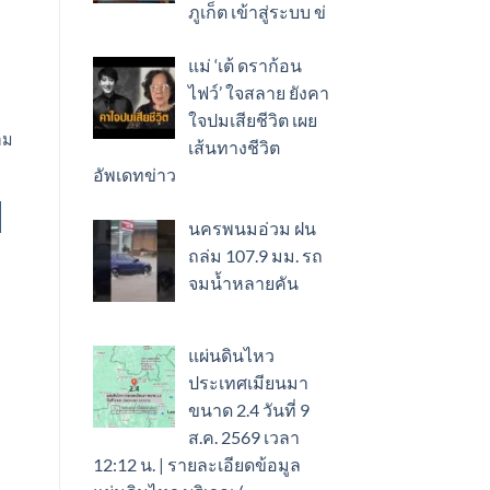
ภูเก็ต เข้าสู่ระบบ ข่
แม่ ‘เต้ ดราก้อน
ไฟว์’ ใจสลาย ยังคา
ใจปมเสียชีวิต เผย
อม
เส้นทางชีวิต
อัพเดทข่าว
นครพนมอ่วม ฝน
ถล่ม 107.9 มม. รถ
จมน้ำหลายคัน
แผ่นดินไหว
ประเทศเมียนมา
ขนาด 2.4 วันที่ 9
ส.ค. 2569 เวลา
12:12 น. | รายละเอียดข้อมูล