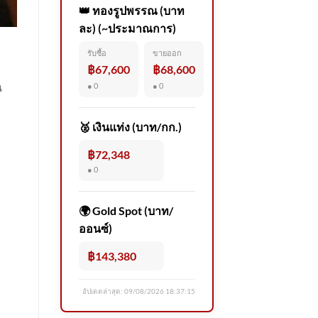
👑 ทองรูปพรรณ (บาท
ละ) (~ประมาณการ)
รับซื้อ
ขายออก
฿67,600
฿68,600
น
● 0
● 0
🥈 เงินแท่ง (บาท/กก.)
฿72,348
● 0
🌍 Gold Spot (บาท/
ออนซ์)
฿143,380
อัปเดตล่าสุด:
09/08/2026 18:37:15