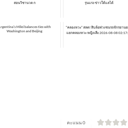
สอนวิชานวด ก
รุนแรง ข่าวใต้แลได้
rgentina’s Milei balances ties with
“คลองหวะ” สลด! สิบล้อพ่วงชนรถจักรยานย
Washington and Beijing
แยกคลองหวะ หญิงเสีe 2026-08-08 02:17
คะแนน
0