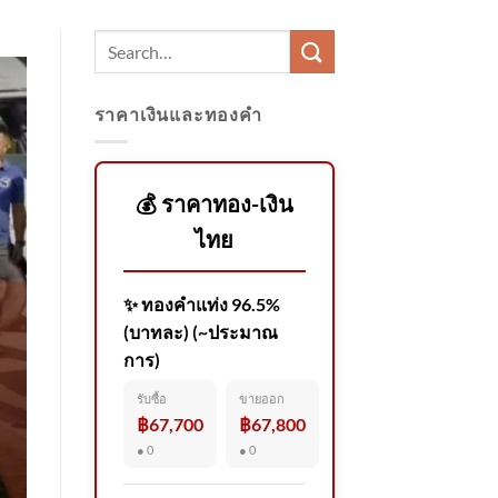
ราคาเงินและทองคำ
💰 ราคาทอง-เงิน
ไทย
✨ ทองคำแท่ง 96.5%
(บาทละ) (~ประมาณ
การ)
รับซื้อ
ขายออก
฿67,700
฿67,800
● 0
● 0