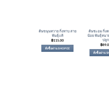
ต้นขนุนทวาย กิ่งทาบ สาย
ต้นชะอม กิ่
พันธุ์เเท้
น้อย พันธุ์หนา
ปลูก
฿
115.00
฿
89.
สั่งซื้อผ่าน SHOPEE
สั่งซื้อผ่าน