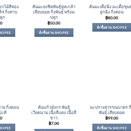
อกไม้สีทอง
ต้นมะยงชิดพันธุ์ทูลเกล้า
ต้นมะเดื่อฉิ่ง มะเดื่อชุ
์4 กิ่งทาบ
เสียบยอด กิ่งพันธุ์ พร้อม
ลูกฉิ่ง กิ่งตอน
ลูก
ปลูก
฿
80.00
00
฿
50.00
สั่งซื้อผ่าน SHOPEE
 SHOPEE
สั่งซื้อผ่าน SHOPEE
าย กิ่งตอน
ต้นแก้วมังกร พันธุ์
มะปรางสุวรรณบาตร กิ
์เเท้
เวียดนาม เนื้อสีแดง เนื้อสี
พันธุ์ เสียบยอด
ขาว
00
฿
99.00
฿
7.00
 SHOPEE
สั่งซื้อผ่าน SHOPEE