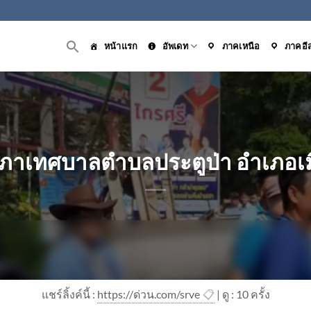
หน้าแรก
อัพเดท
ภาคเหนือ
ภาคอี
กสภาเทศบาลตำบลประตูป่า อำเภอเมื
แชร์ลิ้งค์นี้ :
https://ด่วน.com/srve
📋
| ดู : 1
0
ครั้ง