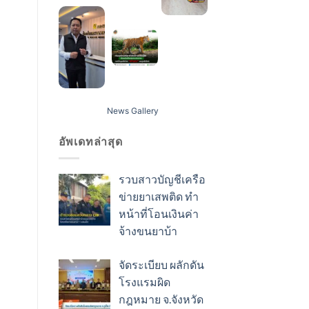
News Gallery
อัพเดทล่าสุด
รวบสาวบัญชีเครือ
ข่ายยาเสพติด ทำ
หน้าที่โอนเงินค่า
จ้างขนยาบ้า
จัดระเบียบ ผลักดัน
โรงแรมผิด
กฎหมาย จ.จังหวัด