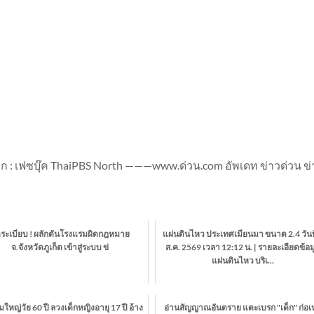
: เฟซบุ๊ค ThaiPBS North ———www.ด่วน.com อัพเดท ข่าวด่วน ข่
ดระเบียบ ! ผลักดันโรงแรมผิดกฎหมาย
แผ่นดินไหว ประเทศเมียนมา ขนาด 2.4 วันที
จ.จังหวัดภูเก็ต เข้าสู่ระบบ ข่
ส.ค. 2569 เวลา 12:12 น. | รายละเอียดข้อม
แผ่นดินไหว บริเ...
่มใหญ่วัย 60 ปี ลวงเด็กหญิงอายุ 17 ปี อ้าง
อ่านสัญญาณอันตราย แตะเบรก "เด็ก" ก่อเ