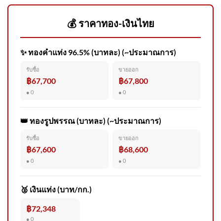
จั
💰 ราคาทอง-เงินไทย
✨ ทองคำแท่ง 96.5% (บาทละ) (~ประมาณการ)
กรมอุทยานแห่งชาติ สัตว์ป่า
รับซื้อ
ขายออก
และพันธุ์พืช​ ชี้แจงข้อเท็จจริง
฿67,700
฿67,800
● 0
● 0
👑 ทองรูปพรรณ (บาทละ) (~ประมาณการ)
รับซื้อ
ขายออก
รวบหนุ่มใหญ่หื่น อ้างสอนวิชา
฿67,600
฿68,600
นวด ลวงเด็กหญิง 17 ปี ก่อเหตุข่
● 0
● 0
🥈 เงินแท่ง (บาท/กก.)
฿72,348
● 0