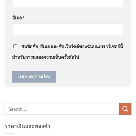
| เรื่องใหญ่สุดสัปดาห์ | สำนักข่าววันนิวส์
: “
จัดการเอา
กระดูกของมั…
”
อีเมล
*
คลองหวะ สลด สิบล้อพ่วงชนรถ
@NidBeagle
on
ด่วน โดนบูลลี่ตอนเด็ก ชกเลืoดกบปาก ​
:
จักรยานยนต์ แยกคลองหวะ
“
สมัยนี้ มันเลวร้ายกว…
”
หญิงเสีe 2026-08-08 02:17:00
บันทึกชื่อ, อีเมล และชื่อเว็บไซต์ของฉันบนเบราว์เซอร์นี้
สำหรับการแสดงความเห็นครั้งถัดไป
วันที่ 8 สิงหาคม 2569 เว็บไซต์
ราชกิจจานุเบกษา เผยแพร่
ประกาศ
ราคาเงินและทองคำ
ปภ. ห่วงใยประชาชน วันที่ 6-9
สิงหาคม 2569 ปภ.แจ้งเตือน 49