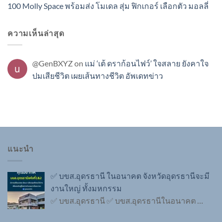
100 Molly Space พร้อมส่ง โมเดล สุ่ม ฟิกเกอร์ เลือกตัว มอลลี่
ความเห็นล่าสุด
@GenBXYZ
on
แม่ ‘เต้ ดราก้อนไฟว์’ ใจสลาย ยังคาใจ
ปมเสียชีวิต เผยเส้นทางชีวิต อัพเดทข่าว
แนะนำ
✅ บขส.อุดรธานี ในอนาคต จังหวัดอุดรธานีจะมี
งานใหญ่ ทั้งมหกรรม
✅ บขส.อุดรธานี ✅ บขส.อุดรธานีในอนาคต
…