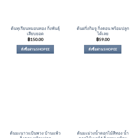
ต้นทุเรียนหมอนทอง กิ่งพันธุ์
ต้นฝรั่งกิมจู กิ่งตอน พร้อมปลูก
เสียบยอด
ได้เลย
฿
150.00
฿
59.00
สั่งซื้อผ่าน SHOPEE
สั่งซื้อผ่าน SHOPEE
ต้นมะนาวแป้นพวง บ้านแพ้ว
ต้นมะม่วงน้ำดอกไม้สีทอง น้ำ