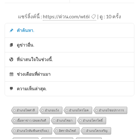
แชร์ลิ้งค์นี้ :
https://ด่วน.com/wt6i
📋
| ดู : 1
0
ครั้ง
คำค้นหา.
ดูข่าวอื่น.
ที่น่าสนใจในช่วงนี้.
ช่วงเดือนที่ผ่านมา
ความเห็นล่าสุด.
อำเภอไพศาลี
อำเภอแว้ง
อำเภอไทรโยค
อำเภอไชยปราการ
เนื้อหาข่าว ปลอดภัยดี
อำเภอไชยา
อำเภอโคกโพธิ์
อำเภอโกสัมพีนคร(กิ่งอ.)
อิศราอินไซด์
อำเภอโคกเจริญ