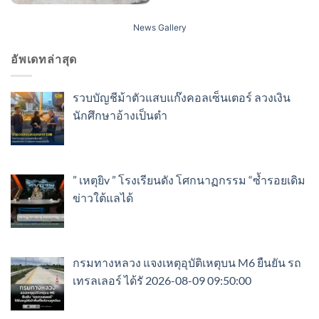
News Gallery
อัพเดทล่าสุด
รวบบัญชีม้าตัวแสบแก๊งคอลเซ็นเตอร์ ลวงเงิน
นักศึกษาอ้างเป็นตำ
” เหตุยิv ” โรงเรียนดัง โศกนาฏกรรม “ซ้ำรอยเดิม
ข่าวใต้แลได้
กรมทางหลวง แจงเหตุอุบัติเหตุบน M6 ยืนยัน รถ
เทรลเลอร์ ได้รั 2026-08-09 09:50:00