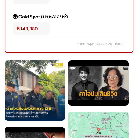
วันนี้ (8 ส.ค.2569) โรงเรียน
เทพศิรินทร์ นนทบุรี โพสต์ผ่าน
🌍 Gold Spot (บาท/ออนซ์)
เพจ
฿143,380
อัปเดตล่าสุด:
09/08/2026 21:38:13
(8/8/69) …ศูนย์อุตุนิยมวิทยา
ภาคเหนือประกาศเตือนฝน
ตกหนักถึง