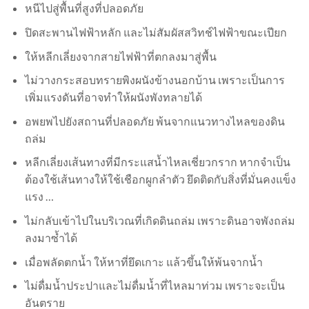
หนีไปสู่พื้นที่สูงที่ปลอดภัย
ปิดสะพานไฟฟ้าหลัก และไม่สัมผัสสวิทช์ไฟฟ้าขณะเปียก
ให้หลีกเลี่ยงจากสายไฟฟ้าที่ตกลงมาสู่พื้น
ไม่วางกระสอบทรายพิงผนังข้างนอกบ้าน เพราะเป็นการ
เพิ่มแรงดันที่อาจทำให้ผนังพังทลายได้
อพยพไปยังสถานที่ปลอดภัย พ้นจากแนวทางไหลของดิน
ถล่ม
หลีกเลี่ยงเส้นทางที่มีกระแสน้ำไหลเชี่ยวกราก หากจำเป็น
ต้องใช้เส้นทางให้ใช้เชือกผูกลำตัว ยึดติดกับสิ่งที่มั่นคงแข็ง
แรง …
ไม่กลับเข้าไปในบริเวณที่เกิดดินถล่ม เพราะดินอาจพังถล่ม
ลงมาซ้ำได้
เมื่อพลัดตกน้ำ ให้หาที่ยึดเกาะ แล้วขึ้นให้พ้นจากน้ำ
ไม่ดื่มน้ำประปาและไม่ดื่มน้ำที่ไหลมาท่วม เพราะจะเป็น
อันตราย