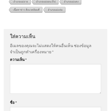
อำเภอแม่อาย
อำเภอแม่ออน (กิ่ง)
อำเภอแม่แตง
เนื้อหาข่าว สิ่งแวดล้อมดี
อำเภอแม่แจ่ม
‘รอดหรือร่วง เลือกตั้งบอร์ด
@GenBXYZ
on
แม่ ‘เต้ ดราก้อนไฟว์’ ใจสลาย ยังคาใจปม
สำนักงานประกันสังคม’ หลัง
เสียชีวิต เผยเส้นทางชีวิต อัพเดทข่าว
: “
ทรงนี้ไม่ใช่ซึม
ศาลปกครองกลางสั่งทุเลา
เศร้า…
”
ใส่ความเห็น
อีเมลของคุณจะไม่แสดงให้คนอื่นเห็น
ช่องข้อมูล
@Model-X45
on
แม่ ‘เต้ ดราก้อนไฟว์’ ใจสลาย ยังคาใจ
จำเป็นถูกทำเครื่องหมาย
*
ปมเสียชีวิต เผยเส้นทางชีวิต อัพเดทข่าว
: “
คนที่เป็นโรค
เพื่อนบ้านเผย ปู่-ย่า เป็นคนดี เด็ก
ความเห็น
*
ซึมเศร้า…
”
ชายก่อเหตุเป็นคนเก็บตัว |
ชั่วโมงข่าว เสาร์ – อาทิตย์
9ส.ค.69
@หนองบัวพัฒนา
on
แม่ ‘เต้ ดราก้อนไฟว์’ ใจสลาย ยังคา
ใจปมเสียชีวิต เผยเส้นทางชีวิต อัพเดทข่าว
: “
คิดเองเชื่อ
ตัวเองอย่…
”
Argentinas Milei balances ties
with Washington and Beijing
ชื่อ
*
@นิคมธน
on
ลูกเสือโคร่ง ขย้ำเจ้าหน้าที่ อยู่ในวัยซุกซน