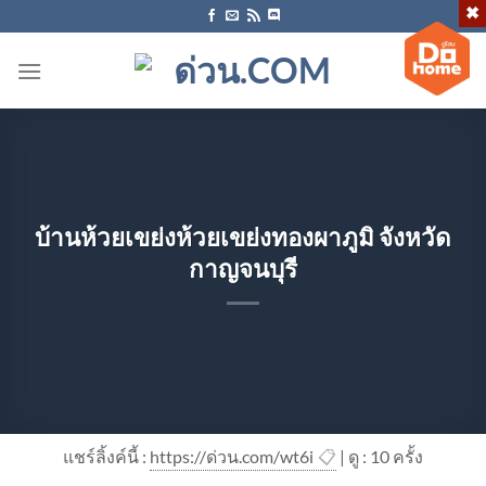
ข้าม
ไป
ยัง
เนื้อหา
บ้านห้วยเขย่งห้วยเขย่งทองผาภูมิ จังหวัด
กาญจนบุรี
แชร์ลิ้งค์นี้ :
https://ด่วน.com/wt6i
📋
| ดู : 1
0
ครั้ง