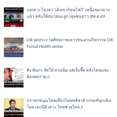
แม่เคาะโลงลา “เต้ ดราก้อนไฟว์” เหนื่อยมามาก
แล้ว หลับให้สบายนะลูก |ลุยชนข่าว |8ส.ค.69
OR จุดประกายศักยภาพเยาวชน ผ่านกิจกรรม OR
Futsal Health center
ดัง พันกร จัดให้ สวนนิ่ม แต่เจ็บจี๊ด หลังโดนแซะ
ต้องพ่อรวย ถ
ภราดรหนุน ไทยเที่ยวไทยพลัส เข้าเกณฑ์ฉุกเฉิน
โยน เอกนิติ เคาะ ไทยช่วยไทย 2