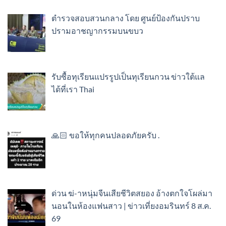
ตำรวจสอบสวนกลาง โดย ศูนย์ป้องกันปราบ
ปรามอาชญากรรมบนขบว
รับซื้อทุเรียนแปรรูปเป็นทุเรียนกวน ข่าวใต้แล
ได้ที่เรา Thai
🙏🏻 ขอให้ทุกคนปลอดภัยครับ .
ด่วน ฆ่-าหนุ่มจีนเสียชีวิตสยอง อ้างตกใจโผล่มา
นอนในห้องแฟนสาว | ข่าวเที่ยงอมรินทร์ 8 ส.ค.
69