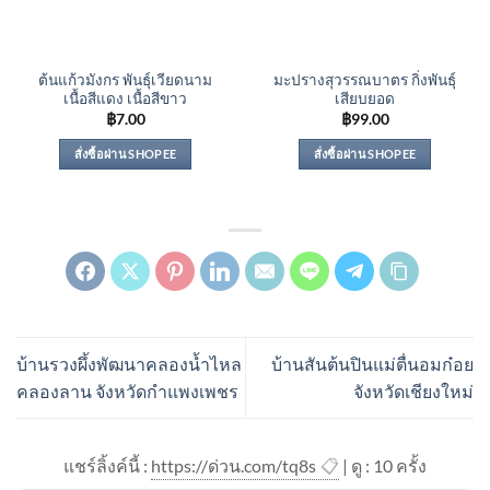
ต้นแก้วมังกร พันธุ์เวียดนาม
มะปรางสุวรรณบาตร กิ่งพันธุ์
เนื้อสีแดง เนื้อสีขาว
เสียบยอด
฿
7.00
฿
99.00
สั่งซื้อผ่าน SHOPEE
สั่งซื้อผ่าน SHOPEE
บ้านรวงผึ้งพัฒนาคลองน้ำไหล
บ้านสันต้นปินแม่ตื่นอมก๋อย
คลองลาน จังหวัดกำแพงเพชร
จังหวัดเชียงใหม่
แชร์ลิ้งค์นี้ :
https://ด่วน.com/tq8s
📋
| ดู : 1
0
ครั้ง