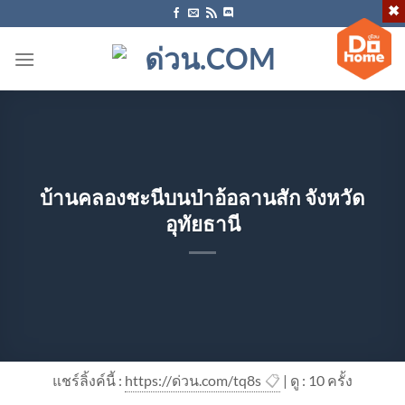
ข้าม
ไป
ยัง
เนื้อหา
บ้านคลองชะนีบนป่าอ้อลานสัก จังหวัด
อุทัยธานี
แชร์ลิ้งค์นี้ :
https://ด่วน.com/tq8s
📋
| ดู : 1
0
ครั้ง