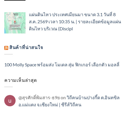
แผ่นดินไหว ประเทศเมียนมา ขนาด 3.1 วันที่ 8
ส.ค. 2569 เวลา 10:35 น. | รายละเอียดข้อมูลแผ่น
ดินไหว บริเวณ (Discipl
สินค้าที่น่าสนใจ
100 Molly Space พร้อมส่ง โมเดล สุ่ม ฟิกเกอร์ เลือกตัว มอลลี่
ความเห็นล่าสุด
@สุรศักดิ์พิมสาร-ธ9ย
on
วิถีคนบ้านปางกึ้ด ต.อินทขิล
อ.แม่แตง จ.เชียงใหม่ | ซีรีส์วิถีคน