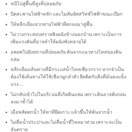
หนีไปสู่พื้นที่สูงที่ปลอดภัย
ปิดสะพานไฟฟ้าหลัก และไม่สัมผัสสวิทช์ไฟฟ้าขณะเปียก
ให้หลีกเลี่ยงจากสายไฟฟ้าที่ตกลงมาสู่พื้น
ไม่วางกระสอบทรายพิงผนังข้างนอกบ้าน เพราะเป็นการ
เพิ่มแรงดันที่อาจทำให้ผนังพังทลายได้
อพยพไปยังสถานที่ปลอดภัย พ้นจากแนวทางไหลของดิน
ถล่ม
หลีกเลี่ยงเส้นทางที่มีกระแสน้ำไหลเชี่ยวกราก หากจำเป็น
ต้องใช้เส้นทางให้ใช้เชือกผูกลำตัว ยึดติดกับสิ่งที่มั่นคงแข็ง
แรง …
ไม่กลับเข้าไปในบริเวณที่เกิดดินถล่ม เพราะดินอาจพังถล่ม
ลงมาซ้ำได้
เมื่อพลัดตกน้ำ ให้หาที่ยึดเกาะ แล้วขึ้นให้พ้นจากน้ำ
ไม่ดื่มน้ำประปาและไม่ดื่มน้ำที่ไหลมาท่วม เพราะจะเป็น
อันตราย