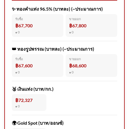
✨ ทองคำแท่ง 96.5% (บาทละ) (~ประมาณการ)
2026-08-07 16:17:00 | ข่าวสาร
รับซื้อ
ขายออก
จากกรุมอุตุนิยมวิทยา
฿67,700
฿67,800
● 0
● 0
👑 ทองรูปพรรณ (บาทละ) (~ประมาณการ)
รับซื้อ
ขายออก
รวบผู้ต้องหาแก๊งอุ้มชาวจีนอ้าง
฿67,600
฿68,600
เป็นตำรวจ ทำร้ายร่างกายขู่รีดเ
● 0
● 0
🥈 เงินแท่ง (บาท/กก.)
฿72,327
● 0
ทลายโกดัง “บุหรี่ต่างประเทศหนี
ภาษี” มูลค่ากว่า 160 ล้านบาท #
🌍 Gold Spot (บาท/ออนซ์)