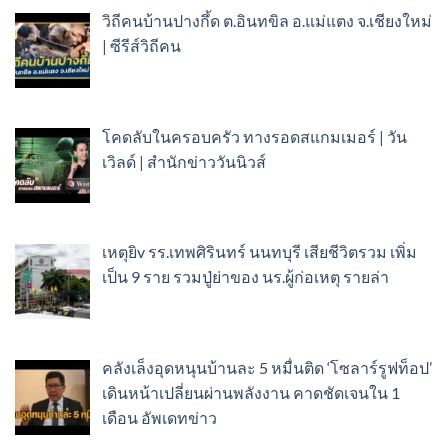
วิถีคนบ้านปางกึ้ด ต.อินทขิล อ.แม่แตง จ.เชียงใหม่
| ซีรีส์วิถีคน
โคดลับในครอบครัว ทางรอดสแกมเมอร์ | วัน
เวิลด์ | สำนักข่าววันนิวส์
เหตุยิv รร.เทพศิรินทร์ นนทบุรี เสียชีวิตรวม เพิ่ม
เป็น 9 ราย รวมปู่ย่าของ นร.ผู้ก่อเหตุ รายล่า
คลังเล็งอุดหนุนบ้านละ 5 หมื่นติด ‘โซลาร์รูฟท็อป’
เดินหน้าเปลี่ยนผ่านพลังงาน คาดชัดเจนใน 1
เดือน อัพเดทข่าว