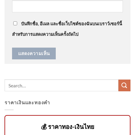
ลาร์รูฟท็อป’ เดินหน้าเปลี่ยนผ่านพลังงาน คาดชัดเจนใน
วันที่ 7 สิงหาคม 2569
1 เดือน อัพเดทข่าว
: “
ห้าหมื่นทำขายกลางวัน…
”
บรรยากาศขณะรับศwฮลุน
โซโล่ ยูทูบเบอร์ส
บันทึกชื่อ, อีเมล และชื่อเว็บไซต์ของฉันบนเบราว์เซอร์นี้
สำหรับการแสดงความเห็นครั้งถัดไป
🖤🖤 กรมทรัพยากรทางทาง
ทะเลและชายฝั่ง 🤍🤍 🕊️ขอ
แสดงความเสียใจอย่า
ราคาเงินและทองคำ
🚨 ปภ. ประกาศผลผู้ผ่านการสอบ
แข่งขันเพื่อบรรจุและแต่งตั้ง
บุคคล
💰 ราคาทอง-เงินไทย