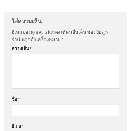
@สุรศักดิ์พิมสาร-ธ9ย
on
วิถีคนบ้านปางกึ้ด ต.อินทขิล
สำนักข่าววันนิวส์
อ.แม่แตง จ.เชียงใหม่ | ซีรีส์วิถีคน
: “
😮😮😮😮
”
ใส่ความเห็น
@อําพันธ์-ธ6ว
on
วิถีคนบ้านปางกึ้ด ต.อินทขิล อ.แม่แตง
อีเมลของคุณจะไม่แสดงให้คนอื่นเห็น
ช่องข้อมูล
จ.เชียงใหม่ | ซีรีส์วิถีคน
: “
ตอนนี้กำลังดูทางทีวี…
”
จำเป็นถูกทำเครื่องหมาย
*
🌎โลกทุกวันนี้เปลี่ยนแปลงไป
ความเห็น
*
อย่างรวดเร็ว ทักษะที่เคยใช้ได้
@Kevin-k3v8g
on
คลังเล็งอุดหนุนบ้านละ 5 หมื่นติด ‘โซ
ผลเม
ลาร์รูฟท็อป’ เดินหน้าเปลี่ยนผ่านพลังงาน คาดชัดเจนใน
1 เดือน อัพเดทข่าว
: “
ออกมาแต่ละโครงการมัน…
”
📽️ เปิดพิกัดสวรรค์แห่งท้องทะเล
@jocole2520
on
คลังเล็งอุดหนุนบ้านละ 5 หมื่นติด ‘โซ
ใต้ มนต์เสน่ห์ “หมู่เกาะสิมิลั
ชื่อ
*
ลาร์รูฟท็อป’ เดินหน้าเปลี่ยนผ่านพลังงาน คาดชัดเจนใน
1 เดือน อัพเดทข่าว
: “
วงการช่างติดตั้งโซล่…
”
อีเมล
*
@สมภพจันทศร
on
คลังเล็งอุดหนุนบ้านละ 5 หมื่นติด ‘โซ