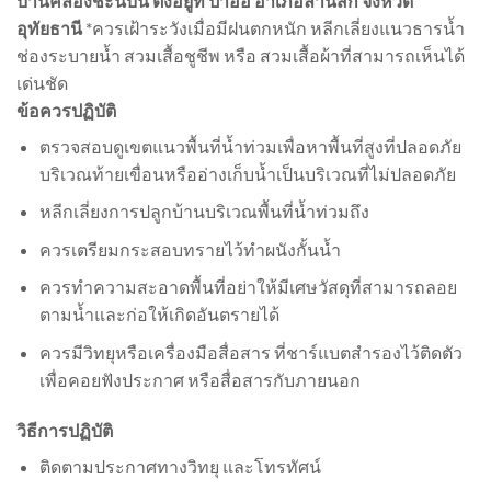
บ้านคลองชะนีบน ตั้งอยู่ที่ ป่าอ้อ อำเภอลานสัก จังหวัด
อุทัยธานี
*ควรเฝ้าระวังเมื่อมีฝนตกหนัก หลีกเลี่ยงแนวธารน้ำ
ช่องระบายน้ำ สวมเสื้อชูชีพ หรือ สวมเสื้อผ้าที่สามารถเห็นได้
เด่นชัด
ข้อควรปฏิบัติ
ตรวจสอบดูเขตแนวพื้นที่น้ำท่วมเพื่อหาพื้นที่สูงที่ปลอดภัย
บริเวณท้ายเขื่อนหรืออ่างเก็บน้ำเป็นบริเวณที่ไม่ปลอดภัย
หลีกเลี่ยงการปลูกบ้านบริเวณพื้นที่น้ำท่วมถึง
ควรเตรียมกระสอบทรายไว้ทำผนังกั้นน้ำ
ควรทำความสะอาดพื้นที่อย่าให้มีเศษวัสดุที่สามารถลอย
ตามน้ำและก่อให้เกิดอันตรายได้
ควรมีวิทยุหรือเครื่องมือสื่อสาร ที่ชาร์แบตสำรองไว้ติดตัว
เพื่อคอยฟังประกาศ หรือสื่อสารกับภายนอก
วิธีการปฏิบัติ
ติดตามประกาศทางวิทยุ และโทรทัศน์