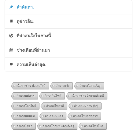
คำค้นหา.
ดูข่าวอื่น.
ที่น่าสนใจในช่วงนี้.
ช่วงเดือนที่ผ่านมา
ความเห็นล่าสุด.
เนื้อหาข่าว ปลอดภัยดี
อำเภอแว้ง
อำเภอโคกเจริญ
อำเภอแม่อาย
อิศราอินไซด์
เนื้อหาข่าว สิ่งแวดล้อมดี
อำเภอโคกโพธิ์
อำเภอไพศาลี
อำเภอแม่ออน (กิ่ง)
อำเภอแม่แจ่ม
อำเภอแม่แตง
อำเภอไชยปราการ
อำเภอไชยา
อำเภอโกสัมพีนคร(กิ่งอ.)
อำเภอไทรโยค
พ่อผู้ก่อเหตุ ขอโทษสังคม |