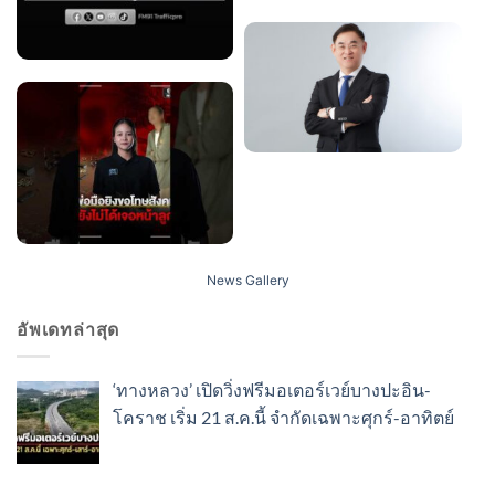
News Gallery
อัพเดทล่าสุด
‘ทางหลวง’ เปิดวิ่งฟรีมอเตอร์เวย์บางปะอิน-
โคราช เริ่ม 21 ส.ค.นี้ จำกัดเฉพาะศุกร์-อาทิตย์