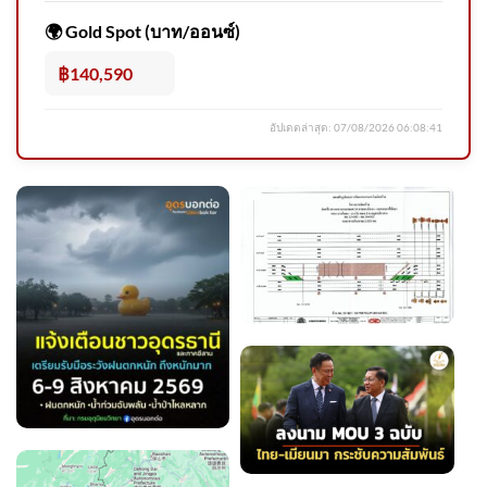
เพื่อ
🌍 Gold Spot (บาท/ออนซ์)
฿140,590
อัปเดตล่าสุด:
07/08/2026 06:08:41
รองอธิบดี ทช. ประชุมคณะ
กรรมการบริหารจัดการพื้นที่ป่า
ชายเลนที