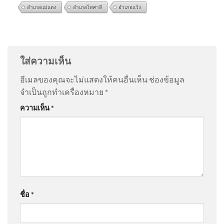
อำเภอแม่แตง
อำเภอไพศาลี
อำเภอแว้ง
@มาเฟียสะเด็ดเม็ด
on
ด่วน ไวรัล 10 ล้าน “ตัสนีม” แต่ง
หน้าปรุงจัดไม่ปรุงจืด ตัวจริงตรงปก | 06/08/69
: “
ใคร
กล้าใส่แว่นตาดำทร…
”
ใส่ความเห็น
อีเมลของคุณจะไม่แสดงให้คนอื่นเห็น
ช่องข้อมูล
@pokc-b7k
on
ด่วน ไวรัล 10 ล้าน “ตัสนีม” แต่งหน้าปรุง
จำเป็นถูกทำเครื่องหมาย
*
จัดไม่ปรุงจืด ตัวจริงตรงปก | 06/08/69
: “
สวยน่ารัก ดี ผม
‘กกต.’ ยัน ‘คดีฮั้วเลือกสว.’ เสร็จ
ความเห็น
*
ชอบ น…
”
ส.ค.-นัดลงมติ ลั่น อิสระ-
ปราศจากการชี้นำ-แทรกแซง
จากบุคคล/ฝ่ายใ
@AMARINTVHD
on
ด่วน ไวรัล 10 ล้าน “ตัสนีม” แต่ง
หน้าปรุงจัดไม่ปรุงจืด ตัวจริงตรงปก | 06/08/69
: “
Nuter
A NUTER A SKN …
”
SCB จับมือ เคเอกซ์ เปิดเวที SCB
KX : Navigator Trim
ชื่อ
*
Manufacturing facility ระดมผู้
@AaBb-j6s
on
ด่วน เปิดใจ “ตัสนีม” แต่งหน้าแบบนี้มา 10
บริหารชั้นนำเสริม
ปี ไม่เคยกระทบงาน
: “
คนเราชอบอะไรไม่เหมือ…
”