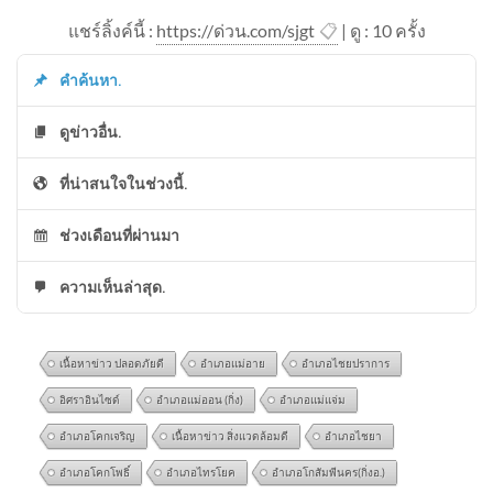
แชร์ลิ้งค์นี้ :
https://ด่วน.com/sjgt
📋
| ดู : 1
0
ครั้ง
คำค้นหา.
ดูข่าวอื่น.
ที่น่าสนใจในช่วงนี้.
ช่วงเดือนที่ผ่านมา
ความเห็นล่าสุด.
เนื้อหาข่าว ปลอดภัยดี
อำเภอแม่อาย
อำเภอไชยปราการ
อิศราอินไซด์
อำเภอแม่ออน (กิ่ง)
อำเภอแม่แจ่ม
อำเภอโคกเจริญ
เนื้อหาข่าว สิ่งแวดล้อมดี
อำเภอไชยา
อำเภอโคกโพธิ์
อำเภอไทรโยค
อำเภอโกสัมพีนคร(กิ่งอ.)