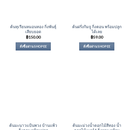
ต้นทุเรียนหมอนทอง กิ่งพันธุ์
ต้นฝรั่งกิมจู กิ่งตอน พร้อมปลูก
เสียบยอด
ได้เลย
฿
150.00
฿
59.00
สั่งซื้อผ่าน SHOPEE
สั่งซื้อผ่าน SHOPEE
ต้นมะนาวแป้นพวง บ้านแพ้ว
ต้นมะม่วงน้ำดอกไม้สีทอง น้ำ