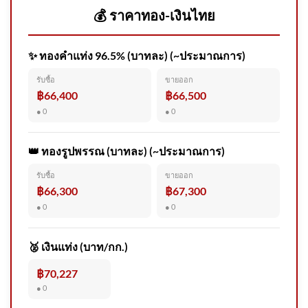
💰 ราคาทอง-เงินไทย
✨ ทองคำแท่ง 96.5% (บาทละ) (~ประมาณการ)
เจ้าหน้าที่นำร่างของนายอับดุล
มูคลีส เเละนายสะหมาน ที่ถูกวิ
รับซื้อ
ขายออก
฿66,400
฿66,500
สา
● 0
● 0
👑 ทองรูปพรรณ (บาทละ) (~ประมาณการ)
ด่วน เปิดใจ “ตัสนีม” แต่งหน้า
รับซื้อ
ขายออก
แบบนี้มา 10 ปี ไม่เคยกระทบ
฿66,300
฿67,300
งาน
● 0
● 0
🥈 เงินแท่ง (บาท/กก.)
฿70,227
ย่าใจสลายแต่ทำใจได้ ยังไม่กล้า
● 0
ดูหน้าหลาน ชาวบ้าน-เอฟซี-