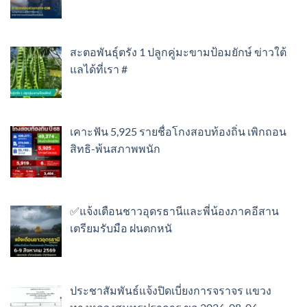
สะตอพันธุ์ตรัง 1 ปลูกคู่มะขามป้อมยักษ์ ข่าวใต้
แลได้ที่เรา #
เคาะฟัน 5,925 รายชื่อโกงสอบท้องถิ่น เพิกถอน
สิทธิ-พ้นสภาพพนัก
✅แจ้งเตือนชาวอุดรธานีและพี่น้องภาคอีสาน
เตรียมรับมือ ฝนตกหนั
ประชาสัมพันธ์แจ้งปิดเบี่ยงการจราจร แขวง