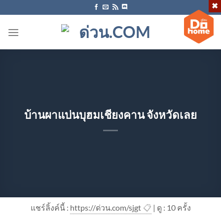
ข้าม
ไป
ยัง
เนื้อหา
บ้านผาแบ่นบุฮมเชียงคาน จังหวัดเลย
แชร์ลิ้งค์นี้ :
https://ด่วน.com/sjgt
📋
| ดู : 1
0
ครั้ง