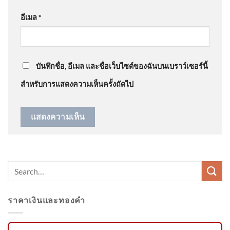
เกราะSMEไทย
อีเมล
*
@steveleeeo
on
ด่วน เปิดใจ “ตัสนีม” แต่งหน้าแบบนี้มา
ข่าวค่ำ 6 ส.ค. 69
10 ปี ไม่เคยกระทบงาน
: “
ดูมีเอกลักษณ์มากกว่า…
”
บันทึกชื่อ, อีเมล และชื่อเว็บไซต์ของฉันบนเบราว์เซอร์นี้
สำหรับการแสดงความเห็นครั้งถัดไป
ไทยพร้อมส่งเสริมการค้า และ
“นำเมียนมากลับสู่อาเซียน” ถอด
5 ประเด็นสำคัญจากคำแถลง
รัฐบาลไทย-ม
📢 พบกับรายการ CIB ทราบแล้ว
ราคาเงินและทองคำ
เปลี่ยน Ep.158 . 🔍 ส่อง 7 ไฮไลท์
คด