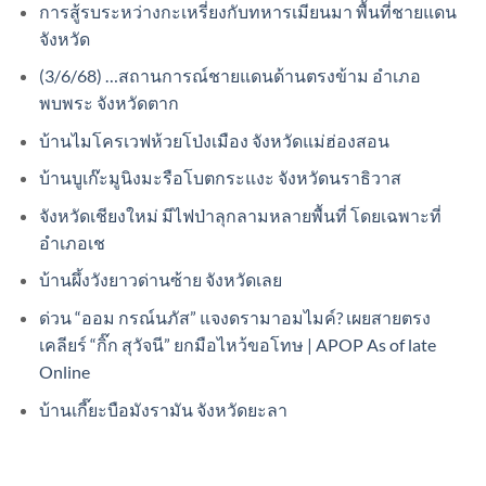
การสู้รบระหว่างกะเหรี่ยงกับทหารเมียนมา พื้นที่ชายแดน
จังหวัด
(3/6/68) …สถานการณ์ชายแดนด้านตรงข้าม อำเภอ
พบพระ จังหวัดตาก
บ้านไมโครเวฟห้วยโป่งเมือง จังหวัดแม่ฮ่องสอน
บ้านบูเก๊ะมูนิงมะรือโบตกระแงะ จังหวัดนราธิวาส
จังหวัดเชียงใหม่ มีไฟป่าลุกลามหลายพื้นที่ โดยเฉพาะที่
อำเภอเช
บ้านผึ้งวังยาวด่านซ้าย จังหวัดเลย
ด่วน “ออม กรณ์นภัส” แจงดรามาอมไมค์? เผยสายตรง
เคลียร์ “กิ๊ก สุวัจนี” ยกมือไหว้ขอโทษ | APOP As of late
Online
บ้านเกี๊ยะบือมังรามัน จังหวัดยะลา