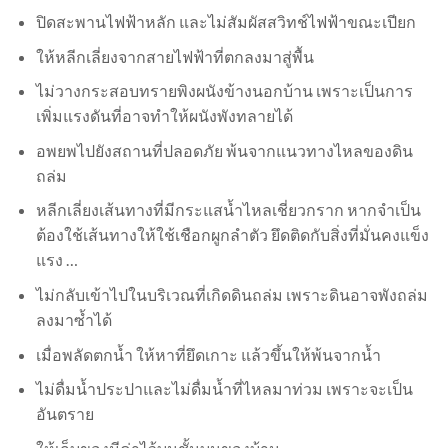
ปิดสะพานไฟฟ้าหลัก และไม่สัมผัสสวิทช์ไฟฟ้าขณะเปียก
ให้หลีกเลี่ยงจากสายไฟฟ้าที่ตกลงมาสู่พื้น
ไม่วางกระสอบทรายพิงผนังข้างนอกบ้าน เพราะเป็นการ
เพิ่มแรงดันที่อาจทำให้ผนังพังทลายได้
อพยพไปยังสถานที่ปลอดภัย พ้นจากแนวทางไหลของดิน
ถล่ม
หลีกเลี่ยงเส้นทางที่มีกระแสน้ำไหลเชี่ยวกราก หากจำเป็น
ต้องใช้เส้นทางให้ใช้เชือกผูกลำตัว ยึดติดกับสิ่งที่มั่นคงแข็ง
แรง …
ไม่กลับเข้าไปในบริเวณที่เกิดดินถล่ม เพราะดินอาจพังถล่ม
ลงมาซ้ำได้
เมื่อพลัดตกน้ำ ให้หาที่ยึดเกาะ แล้วขึ้นให้พ้นจากน้ำ
ไม่ดื่มน้ำประปาและไม่ดื่มน้ำที่ไหลมาท่วม เพราะจะเป็น
อันตราย