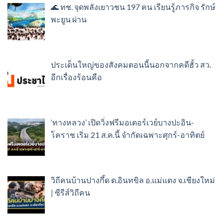
🌊 ทช. จุดพลังเยาวชน 197 คน เรียนรู้ภารกิจ รักษ์
พะยูน ผ่าน
ประเด็นใหญ่ของสังคมตอนนี้นอกจากคดีฮั้ว สว.
อีกเรื่องร้อนคือ
‘ทางหลวง’ เปิดวิ่งฟรีมอเตอร์เวย์บางปะอิน-
โคราช เริ่ม 21 ส.ค.นี้ จำกัดเฉพาะศุกร์-อาทิตย์
วิถีคนบ้านปางกึ้ด ต.อินทขิล อ.แม่แตง จ.เชียงใหม่
| ซีรีส์วิถีคน