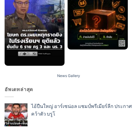
News Gallery
อัพเดทล่าสุด
ไอ้ปืนใหญ่ อาร์เซน่อล แชมป์พรีเมียร์ลีก ประกาศ
คว้าตัว บรูโ