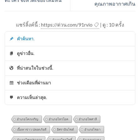
คุณภาพอากาศเกิน
แชร์ลิ้งค์นี้ :
https://ด่วน.com/91rvio
📋
| ดู : 1
0
ครั้ง
คำค้นหา.
ดูข่าวอื่น.
ที่น่าสนใจในช่วงนี้.
ช่วงเดือนที่ผ่านมา
ความเห็นล่าสุด.
อำเภอโคกเจริญ
อำเภอไทรโยค
อำเภอไพศาลี
เนื้อหาข่าว ปลอดภัยดี
อิศราอินไซด์
อำเภอไชยา
อำเภอไชยปราการ
อำเภอโคกโพธิ์
อำเภอแม่แตง