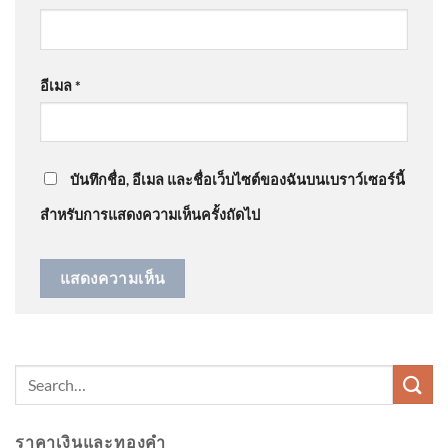
อุตสาหกรรมพุ่งโรงไฟฟ้าพลัง
1 เดือน อัพเดทข่าว
: “
วงการช่างติดตั้งโซล่…
”
น้ำดีต่อเนื่อง
อีเมล
*
@สมภพจันทศร
on
คลังเล็งอุดหนุนบ้านละ 5 หมื่นติด ‘โซ
ลาร์รูฟท็อป’ เดินหน้าเปลี่ยนผ่านพลังงาน คาดชัดเจนใน
พ่อผู้ก่อเหตุ ขอโทษสังคม |
1 เดือน อัพเดทข่าว
: “
ห้าหมื่นทำขายกลางวัน…
”
สำนักข่าววันนิวส์
บันทึกชื่อ, อีเมล และชื่อเว็บไซต์ของฉันบนเบราว์เซอร์นี้
สำหรับการแสดงความเห็นครั้งถัดไป
🌎โลกทุกวันนี้เปลี่ยนแปลงไป
อย่างรวดเร็ว ทักษะที่เคยใช้ได้
ผลเม
ราคาเงินและทองคำ
📽️ เปิดพิกัดสวรรค์แห่งท้องทะเล