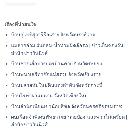
เรื่องที่น่าสนใจ
บ้านกูโบร์สุวารีรือเสาะ จังหวัดนราธิวาส
แม่สายอ่วม ฝนถล่ม-น้ำท่วมมิดล้อรถ | ข่าวเย็นช่องวัน |
สำนักข่าววันนิวส์
บ้านชากเส็กบางบุตรบ้านค่าย จังหวัดระยอง
บ้านพนาเสรีท่าก๊อแม่สรวย จังหวัดเชียงราย
บ้านปลายทับใหม่ดินแดงลำทับ จังหวัดกระบี่
บ้านไร่ท่าผาแม่แจ่ม จังหวัดเชียงใหม่
บ้านสำนักเนียนเขาน้อยสิชล จังหวัดนครศรีธรรมราช
ผบ.เรือนจำพิเศษพัทยา เผย ‘นายป๋อง’ และพวกไม่เครียด |
สำนักข่าววันนิวส์