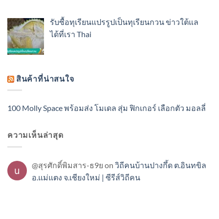
รับซื้อทุเรียนแปรรูปเป็นทุเรียนกวน ข่าวใต้แล
ได้ที่เรา Thai
สินค้าที่น่าสนใจ
100 Molly Space พร้อมส่ง โมเดล สุ่ม ฟิกเกอร์ เลือกตัว มอลลี่
ความเห็นล่าสุด
@สุรศักดิ์พิมสาร-ธ9ย
on
วิถีคนบ้านปางกึ้ด ต.อินทขิล
อ.แม่แตง จ.เชียงใหม่ | ซีรีส์วิถีคน