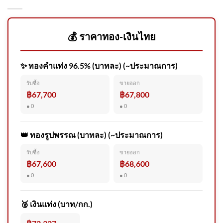
ใต้ มนต์เสน่ห์ “หมู่เกาะสิมิลั
💰 ราคาทอง-เงินไทย
✨ ทองคำแท่ง 96.5% (บาทละ) (~ประมาณการ)
วันที่ 7 สิงหาคม 2569
รับซื้อ
ขายออก
บรรยากาศขณะรับศwฮลุน
฿67,700
฿67,800
โซโล่ ยูทูบเบอร์ส
● 0
● 0
👑 ทองรูปพรรณ (บาทละ) (~ประมาณการ)
รับซื้อ
ขายออก
🖤🖤 กรมทรัพยากรทางทาง
฿67,600
฿68,600
ทะเลและชายฝั่ง 🤍🤍 🕊️ขอ
● 0
● 0
แสดงความเสียใจอย่า
🥈 เงินแท่ง (บาท/กก.)