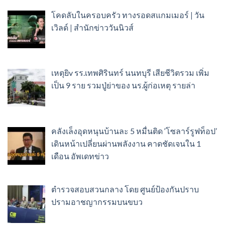
โคดลับในครอบครัว ทางรอดสแกมเมอร์ | วัน
เวิลด์ | สำนักข่าววันนิวส์
เหตุยิv รร.เทพศิรินทร์ นนทบุรี เสียชีวิตรวม เพิ่ม
เป็น 9 ราย รวมปู่ย่าของ นร.ผู้ก่อเหตุ รายล่า
คลังเล็งอุดหนุนบ้านละ 5 หมื่นติด ‘โซลาร์รูฟท็อป’
เดินหน้าเปลี่ยนผ่านพลังงาน คาดชัดเจนใน 1
เดือน อัพเดทข่าว
ตำรวจสอบสวนกลาง โดย ศูนย์ป้องกันปราบ
ปรามอาชญากรรมบนขบว