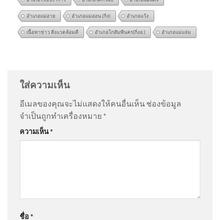
อำเภอแม่อาย
อำเภอแม่ออน (กิ่ง)
อำเภอแว้ง
เนื้อหาข่าว สิ่งแวดล้อมดี
อำเภอโกสัมพีนคร(กิ่งอ.)
อำเภอแม่แจ่ม
อันตรายจากเสาไฟทาง พี่ชาย
@สุรศักดิ์พิมสาร-ธ9ย
on
วิถีคนบ้านปางกึ้ด ต.อินทขิล
อายุ 35 ปีขาไม่ดี เดินลงมาจา
อ.แม่แตง จ.เชียงใหม่ | ซีรีส์วิถีคน
: “
😮😮😮😮
”
กรถพ่ว 2026-08-08 02:27:00
ใส่ความเห็น
@อําพันธ์-ธ6ว
on
วิถีคนบ้านปางกึ้ด ต.อินทขิล อ.แม่แตง
อีเมลของคุณจะไม่แสดงให้คนอื่นเห็น
ช่องข้อมูล
จ.เชียงใหม่ | ซีรีส์วิถีคน
: “
ตอนนี้กำลังดูทางทีวี…
”
จำเป็นถูกทำเครื่องหมาย
*
As treaties die, a brand recent
ความเห็น
*
nuclear arms dawdle ignites
@Kevin-k3v8g
on
คลังเล็งอุดหนุนบ้านละ 5 หมื่นติด ‘โซ
throughout the globe
ลาร์รูฟท็อป’ เดินหน้าเปลี่ยนผ่านพลังงาน คาดชัดเจนใน
1 เดือน อัพเดทข่าว
: “
ออกมาแต่ละโครงการมัน…
”
Gpsc โชว์กำไร 6 เดือน ปี69
@jocole2520
on
คลังเล็งอุดหนุนบ้านละ 5 หมื่นติด ‘โซ
โต12% ดีมานด์ลูกค้า
ชื่อ
*
ลาร์รูฟท็อป’ เดินหน้าเปลี่ยนผ่านพลังงาน คาดชัดเจนใน