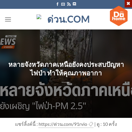
ข้าม
ไป
ยัง
เนื้อหา
หลายจังหวัดภาคเหนือยังคงประสบปัญหา
ไฟป่า ทำให้คุณภาพอากา
แชร์ลิ้งค์นี้ :
https://ด่วน.com/91rvio
📋
| ดู : 1
0
ครั้ง