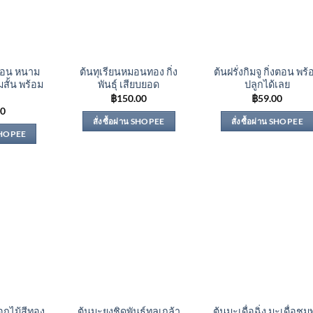
งตอน หนาม
ต้นทุเรียนหมอนทอง กิ่ง
ต้นฝรั่งกิมจู กิ่งตอน พร้
มสั้น พร้อม
พันธุ์ เสียบยอด
ปลูกได้เลย
฿
150.00
฿
59.00
00
สั่งซื้อผ่าน SHOPEE
สั่งซื้อผ่าน SHOPEE
 SHOPEE
อกไม้สีทอง
ต้นมะยงชิดพันธุ์ทูลเกล้า
ต้นมะเดื่อฉิ่ง มะเดื่อชุ