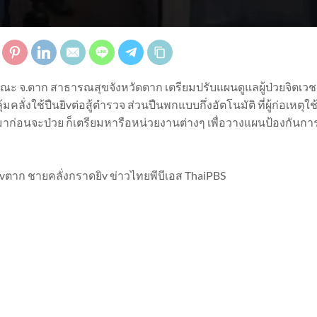
รณะ จ.ตาก สาธารณสุขจังหวัดตาก เตรียมปรับแผนดูแลผู้ป่วยจิตเวช
มคลั่งใช้ปืนยิvต่อสู้ตำรวจ ส่วนปืนพกแบบกึ่งอัตโนมัติ ที่ผู้ก่อเหตุใช
ก่อนจะป่วย ก็เตรียมหารือหน่วยงานต่างๆ เพื่อวางแผนป้องกันกา
vตาก ชายคลั่งกราดยิv ข่าวไทยพีบีเอส ThaiPBS