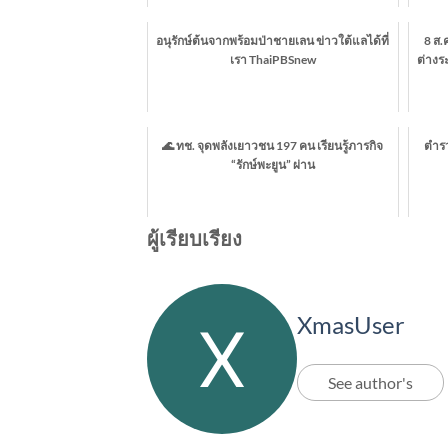
อนุรักษ์ต้นจากพร้อมป่าชายเลน ข่าวใต้แลได้ที่
8 ส.
เรา ThaiPBSnew
ต่างร
🌊 ทช. จุดพลังเยาวชน 197 คน เรียนรู้ภารกิจ
ตำร
“รักษ์พะยูน” ผ่าน
ผู้เรียบเรียง
XmasUser
See author's