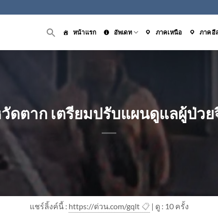
หน้าแรก
อัพเดท
ภาคเหนือ
ภาคอี
ัดตาก เตรียมปรับแผนดูแลผู้ป่วยจ
แชร์ลิ้งค์นี้ :
https://ด่วน.com/gqlt
📋
| ดู : 1
0
ครั้ง