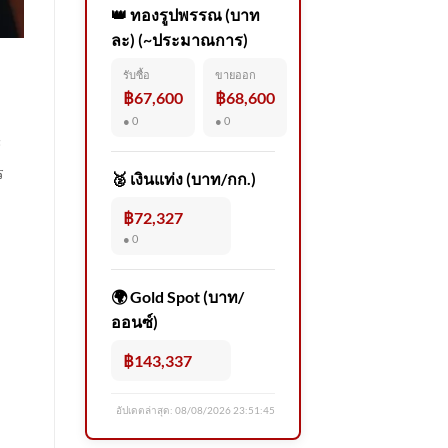
👑 ทองรูปพรรณ (บาท
ละ) (~ประมาณการ)
รับซื้อ
ขายออก
฿67,600
฿68,600
● 0
● 0
้
ร
🥈 เงินแท่ง (บาท/กก.)
฿72,327
● 0
🌍 Gold Spot (บาท/
ออนซ์)
฿143,337
อัปเดตล่าสุด:
08/08/2026 23:51:45