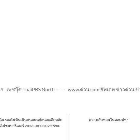
: เฟซบุ๊ค ThaiPBS North ———www.ด่วน.com อัพเดท ข่าวด่วน ข่
นิน รถเก๋งเหินเนินบนถนนก่อนจะเสียหลัก
ความลับซ่อนในคอมพ์ฯ?
นไปชนบาริเออร์ 2026-08-08 02:15:00