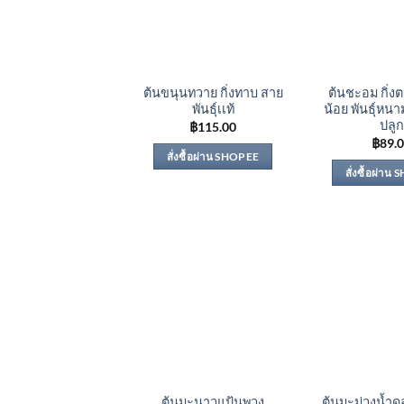
ต้นขนุนทวาย กิ่งทาบ สาย
ต้นชะอม กิ่
พันธุ์เเท้
น้อย พันธุ์หนา
ปลูก
฿
115.00
฿
89.
สั่งซื้อผ่าน SHOPEE
สั่งซื้อผ่าน
ต้นมะนาวแป้นพวง
ต้นมะม่วงน้ำด