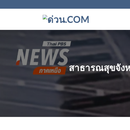
ข้าม
ไป
ยัง
เนื้อหา
สาธารณสุขจังหว