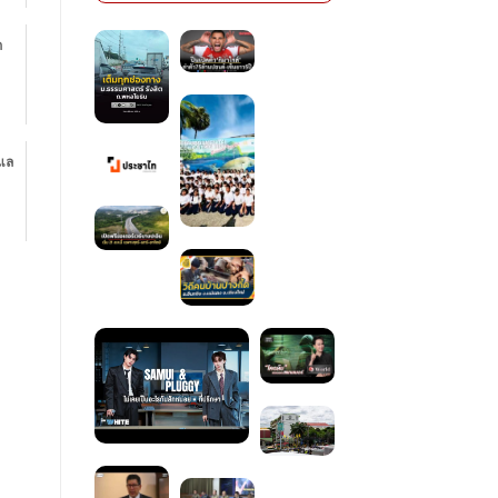
ก
้แล