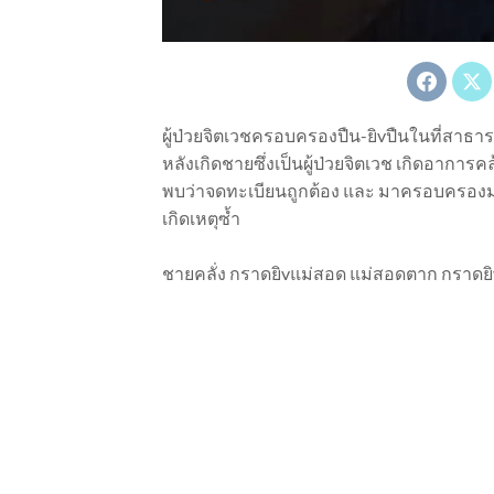
ผู้ป่วยจิตเวชครอบครองปืน-ยิvปืนในที่สาธา
หลังเกิดชายซึ่งเป็นผู้ป่วยจิตเวช เกิดอาการคลุ้
พบว่าจดทะเบียนถูกต้อง และ มาครอบครองมา
เกิดเหตุซ้ำ
ชายคลั่ง กราดยิvแม่สอด แม่สอดตาก กราดยิ