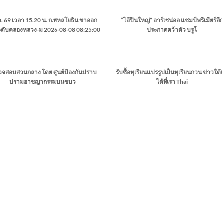
ค. 69 เวลา 15.20 น. ถ.พหลโยธิน ขาออก
“ไอ้ปืนใหญ่” อาร์เซน่อล แชมป์พรีเมียร์ลี
ะดับคลองหลวง-ม 2026-08-08 08:25:00
ประกาศคว้าตัว บรูโ
วจสอบสวนกลาง โดย ศูนย์ป้องกันปราบ
รับซื้อทุเรียนแปรรูปเป็นทุเรียนกวน ข่าวใต
ปรามอาชญากรรมบนขบว
ได้ที่เรา Thai