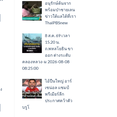
อนุรักษ์ต้นจาก
พร้อมป่าชายเลน
ข่าวใต้แลได้ที่เรา
ThaiPBSnew
8 ส.ค. 69 เวลา
15.20 น.
ถ.พหลโยธิน ขา
ออก ต่างระดับ
คลองหลวง-ม 2026-08-08
08:25:00
ไอ้ปืนใหญ่ อาร์
เซน่อล แชมป์
่ง
พรีเมียร์ลีก
ประกาศคว้าตัว
บรูโ