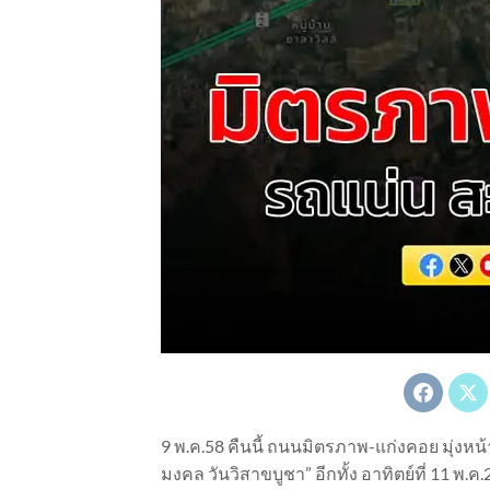
9 พ.ค.58 คืนนี้ ถนนมิตรภาพ-แก่งคอย มุ่งห
มงคล วันวิสาขบูชา” อีกทั้ง อาทิตย์ที่ 11 พ