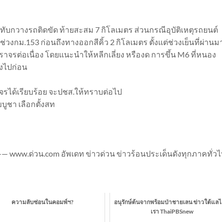
ินทับกวางรถติดขัด ท้ายสะสม 7 กิโลเมตร ส่วนกรณีอุบัติเหตุรถยนต์
วงกม.153 ก่อนถึงทางออกสีคิ้ว 2 กิโลเมตร ตั้งแต่ช่วงเย็นที่ผ่านม
ิวจราจรต่อเนื่อง โดยแนะนำให้หลีกเลี่ยง หรืองด การขึ้น M6 ที่หนอง
างไปก่อน
รได้เรียบร้อย จะปชส.ให้ทราบต่อไป
ูชา เลือกตั้งสท
— www.ด่วน.com อัพเดท ข่าวด่วน ข่าวร้อนประเด็นดังทุกภาคทั่ว
ความลับซ่อนในคอมพ์ฯ?
อนุรักษ์ต้นจากพร้อมป่าชายเลน ข่าวใต้แลได้
เรา ThaiPBSnew