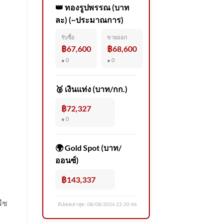
👑 ทองรูปพรรณ (บาท
ละ) (~ประมาณการ)
รับซื้อ
ขายออก
฿67,600
฿68,600
● 0
● 0
🥈 เงินแท่ง (บาท/กก.)
฿72,327
● 0
🌍 Gold Spot (บาท/
ออนซ์)
฿143,337
พืช
อัปเดตล่าสุด:
08/08/2026 22:20:46