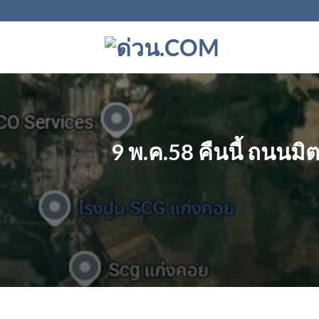
ข้าม
ไป
ยัง
เนื้อหา
9 พ.ค.58 คืนนี้ ถนนม