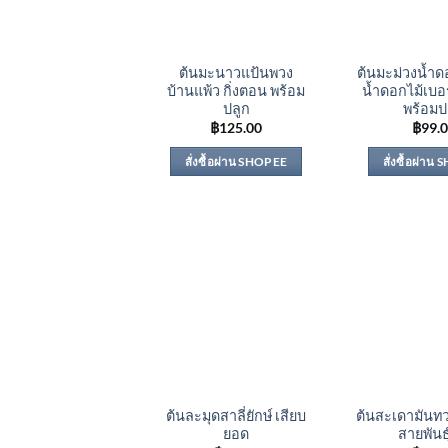
ต้นมะนาวแป้นพวง
ต้นมะม่วงน้ำด
บ้านแพ้ว กิ่งตอน พร้อม
น้ำดอกไม้เบอร
ปลูก
พร้อมป
฿
125.00
฿
99.
สั่งซื้อผ่าน SHOPEE
สั่งซื้อผ่าน
ต้นละมุดสาลี่ยักษ์ เสียบ
ต้นสะเดามันทว
ยอด
สายพันธุ