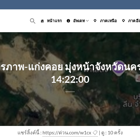
หน้าแรก
อัพเดท
ภาคเหนือ
ภาคอี
ิตรภาพ-แก่งคอย มุ่งหน้าจังหวัด
14:22:00
แชร์ลิ้งค์นี้ :
https://ด่วน.com/w1cx
📋
| ดู : 1
0
ครั้ง