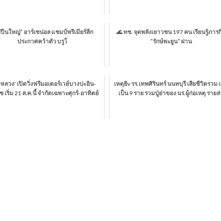
้ปืนใหญ่” อาร์เซน่อล แชมป์พรีเมียร์ลีก
🌊 ทช. จุดพลังเยาวชน 197 คน เรียนรู้ภารก
ประกาศคว้าตัว บรูโ
“รักษ์พะยูน” ผ่าน
หลวง' เปิดวิ่งฟรีมอเตอร์เวย์บางปะอิน-
เหตุยิv รร.เทพศิรินทร์ นนทบุรี เสียชีวิตรวม เ
 เริ่ม 21 ส.ค.นี้ จำกัดเฉพาะศุกร์-อาทิตย์
เป็น 9 ราย รวมปู่ย่าของ นร.ผู้ก่อเหตุ รายล