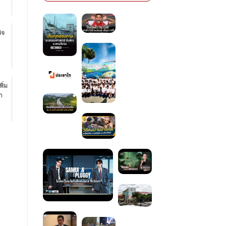
ิจ
พิ่ม
่า