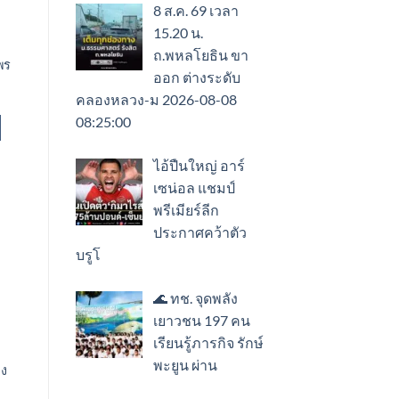
8 ส.ค. 69 เวลา
15.20 น.
ถ.พหลโยธิน ขา
มพร
ออก ต่างระดับ
คลองหลวง-ม 2026-08-08
08:25:00
ไอ้ปืนใหญ่ อาร์
เซน่อล แชมป์
พรีเมียร์ลีก
ประกาศคว้าตัว
บรูโ
🌊 ทช. จุดพลัง
เยาวชน 197 คน
เรียนรู้ภารกิจ รักษ์
พะยูน ผ่าน
่ง