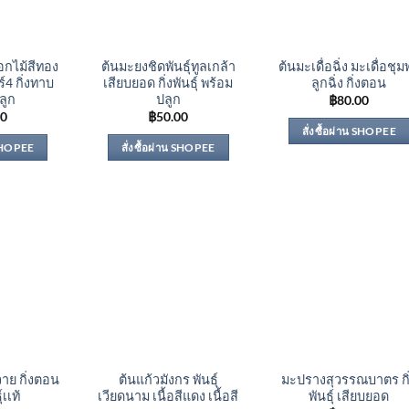
อกไม้สีทอง
ต้นมะยงชิดพันธุ์ทูลเกล้า
ต้นมะเดื่อฉิ่ง มะเดื่อชุ
์4 กิ่งทาบ
เสียบยอด กิ่งพันธุ์ พร้อม
ลูกฉิ่ง กิ่งตอน
ลูก
ปลูก
฿
80.00
00
฿
50.00
สั่งซื้อผ่าน SHOPEE
 SHOPEE
สั่งซื้อผ่าน SHOPEE
าย กิ่งตอน
ต้นแก้วมังกร พันธุ์
มะปรางสุวรรณบาตร กิ
์เเท้
เวียดนาม เนื้อสีแดง เนื้อสี
พันธุ์ เสียบยอด