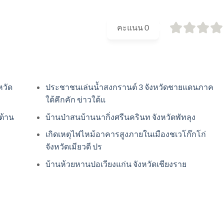
คะแนน
0
หวัด
ประชาชนเล่นน้ำสงกรานต์ 3 จังหวัดชายแดนภาค
ใต้คึกคัก ข่าวใต้แ
ต้าน
บ้านป่าสนบ้านนากิ่งศรีนครินท จังหวัดพัทลุง
เกิดเหตุไฟไหม้อาคารสูงภายในเมืองชเวโก๊กโก่
จังหวัดเมียวดี ปร
บ้านห้วยหานปอเวียงแก่น จังหวัดเชียงราย