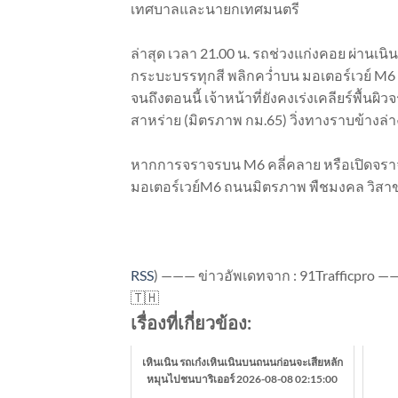
เทศบาลและนายกเทศมนตรี
ล่าสุด เวลา 21.00 น. รถช่วงแก่งคอย ผ่านเน
กระบะบรรทุกสี พลิกคว่ำบน มอเตอร์เวย์ M6 ช่
จนถึงตอนนี้ เจ้าหน้าที่ยังคงเร่งเคลียร์พื้นผ
สาหร่าย (มิตรภาพ กม.65) วิ่งทางราบข้างล่
หากการจราจรบน M6 คลี่คลาย หรือเปิดจราจ
มอเตอร์เวย์M6 ถนนมิตรภาพ พืชมงคล วิสาขบ
RSS
)
——— ข่าวอัพเดทจาก : 91Trafficpro ——
🇹🇭
เรื่องที่เกี่ยวข้อง:
เหินเนิน รถเก๋งเหินเนินบนถนนก่อนจะเสียหลัก
หมุนไปชนบาริเออร์ 2026-08-08 02:15:00