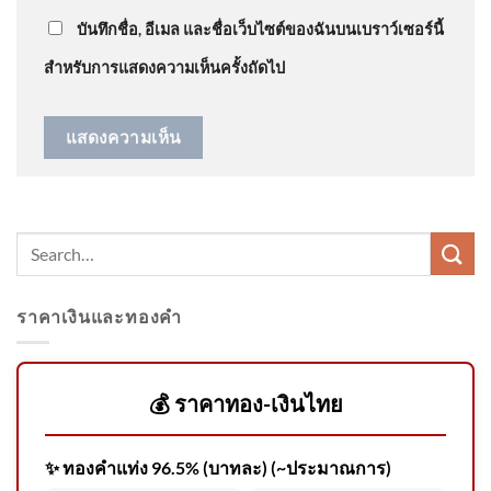
📢
บันทึกชื่อ, อีเมล และชื่อเว็บไซต์ของฉันบนเบราว์เซอร์นี้
สำหรับการแสดงความเห็นครั้งถัดไป
📵 อย่าปล่อยให้ “มือถือ” ทำให้
การเดินทางของคุณต้องสะดุด
ขับรถ 2026-08-07 06:35:00
ราคาเงินและทองคำ
Serene Vitality ของไทย 🇹🇭
พร้อมก้าวสู่เวทีโลก 🌎 . 37
ลวดลายผ้าไทย
💰 ราคาทอง-เงินไทย
✨ ทองคำแท่ง 96.5% (บาทละ) (~ประมาณการ)