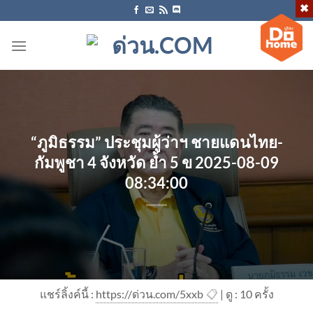
ข้าม
ไป
ยัง
เนื้อหา
“ภูมิธรรม” ประชุมผู้ว่าฯ ชายแดนไทย-
กัมพูชา 4 จังหวัด ย้ำ 5 ข 2025-08-09
08:34:00
แชร์ลิ้งค์นี้ :
https://ด่วน.com/5xxb
📋
| ดู : 1
0
ครั้ง