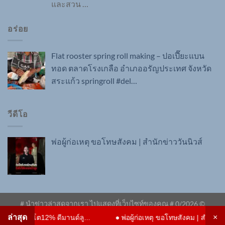
และสวน
…
อร่อย
Flat rooster spring roll making – ปอเปี๊ยะแบน
ทอด ตลาดโรงเกลือ อำเภออรัญประเทศ จังหวัด
สระแก้ว springroll #del…
วีดีโอ
พ่อผู้ก่อเหตุ ขอโทษสังคม | สำนักข่าววันนิวส์
×
📽️ เปิดพิกัดสวรรค์แห่งท้องทะเลใต้
มนต์เสน่ห์ "หมู่เกาะสิมิลั
# นำข่าวล่าสุดจากเรา ไปแสดงที่เว็บไซท์ของคุณ #
0
/2026 ©
ด่วน.com
ล่าสุด
×
 โต12% ดีมานด์ลู...
●
พ่อผู้ก่อเหตุ ขอโทษสังคม | สำนักข่าววันนิวส์