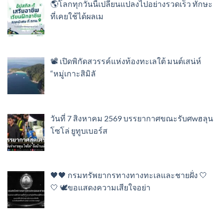
🌎โลกทุกวันนี้เปลี่ยนแปลงไปอย่างรวดเร็ว ทักษะ
ที่เคยใช้ได้ผลเม
📽️ เปิดพิกัดสวรรค์แห่งท้องทะเลใต้ มนต์เสน่ห์
“หมู่เกาะสิมิลั
วันที่ 7 สิงหาคม 2569 บรรยากาศขณะรับศwฮลุน
โซโล่ ยูทูบเบอร์ส
🖤🖤 กรมทรัพยากรทางทางทะเลและชายฝั่ง 🤍
🤍 🕊️ขอแสดงความเสียใจอย่า