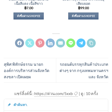
เนื้อสีแดง เนื้อสีขาว
เสียบยอด
฿
7.00
฿
99.00
สั่งซื้อผ่าน SHOPEE
สั่งซื้อผ่าน SHOPEE
สุพิศ พิทักษ์ธรรม นายก
รถยนต์บรรทุกสินค้าประเภท
องค์การบริหารส่วนจังหวัด
ต่างๆ จาก กรุงเทพมหานครฯ
สงขลา เปิดเผยผ
และ จังหวัด
แชร์ลิ้งค์นี้ :
https://ด่วน.com/5xxb
📋
| ดู : 1
0
ครั้ง
คำค้นหา.