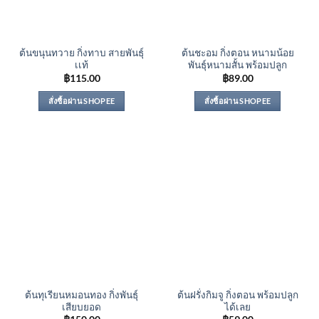
ต้นขนุนทวาย กิ่งทาบ สายพันธุ์
ต้นชะอม กิ่งตอน หนามน้อย
เเท้
พันธุ์หนามสั้น พร้อมปลูก
฿
115.00
฿
89.00
สั่งซื้อผ่าน SHOPEE
สั่งซื้อผ่าน SHOPEE
ต้นทุเรียนหมอนทอง กิ่งพันธุ์
ต้นฝรั่งกิมจู กิ่งตอน พร้อมปลูก
เสียบยอด
ได้เลย