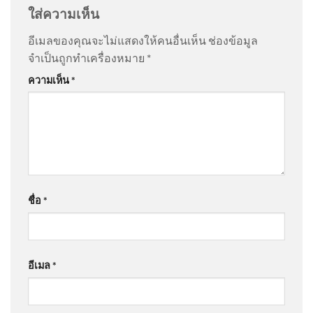
ใส่ความเห็น
@apisitsanongram4098
on
พ่อผู้ก่อเหตุ ขอโทษสังคม |
อีเมลของคุณจะไม่แสดงให้คนอื่นเห็น
ช่องข้อมูล
สำนักข่าววันนิวส์
: “
มึงไม่ต้องชอโทษ ลูกม…
”
จำเป็นถูกทำเครื่องหมาย
*
สธ.เผยผลตรวจสอบข้อมูล’หมอ
ความเห็น
*
พร้อม’ พบคลาดเคลื่อนกลุ่ม
@boyhappy2025
on
พ่อผู้ก่อเหตุ ขอโทษสังคม | สำนัก
ตรวจคัดกรองป้องกันโรคมาก
ข่าววันนิวส์
: “
เหตุเกิดหลายที่แล้ว …
”
สุด
@Chotapus
on
ตรวจสอบ “อาวุธปืน” ที่ถูกใช้ก่อเหตุ |
สกัดจับชาวมาเลเซีย 3 คน บน
ข่าวค่ำ 7 ส.ค. 69
: “
ให้ราชการพกปืน ชาวบ้…
”
รถไฟ ยึดไอซ์ 87 กก. ข่าวใต้แล
ชื่อ
*
ได้ท
@somchityainork4733
on
สด “นายกรัฐมนตรี” ลงพื้นที่
โรงเรียนเทพศิรินทร์ นนทบุรี อัพเดทข่าว
: “
เรื่องคอนเท้น
อีเมล
*
ไว้ใจหน…
”
อุทยานแห่งชาติดอยสุเทพ-ปุย
Doi Suthep-Pui National Park ·