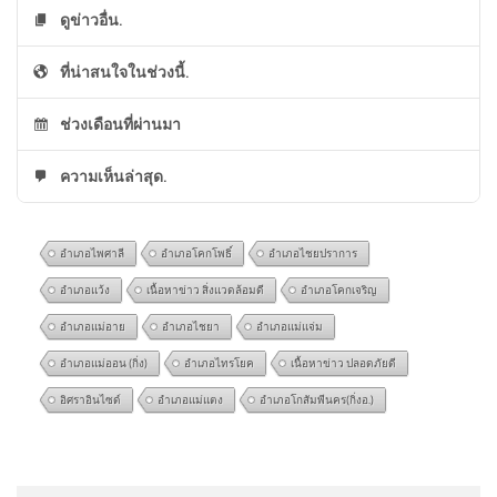
ดูข่าวอื่น.
ที่น่าสนใจในช่วงนี้.
ช่วงเดือนที่ผ่านมา
ความเห็นล่าสุด.
อำเภอไพศาลี
อำเภอโคกโพธิ์
อำเภอไชยปราการ
อำเภอแว้ง
เนื้อหาข่าว สิ่งแวดล้อมดี
อำเภอโคกเจริญ
อำเภอแม่อาย
อำเภอไชยา
อำเภอแม่แจ่ม
อำเภอแม่ออน (กิ่ง)
อำเภอไทรโยค
เนื้อหาข่าว ปลอดภัยดี
อิศราอินไซด์
อำเภอแม่แตง
อำเภอโกสัมพีนคร(กิ่งอ.)
จังหวะจะมัน คิดถึง ศรเพชร |
@suparpthongnual5397
on
พ่อผู้ก่อเหตุ ขอโทษสังคม |
สารพันลั่นทุ่ง (บางเขน)
สำนักข่าววันนิวส์
: “
แรงจูงใจของเด็กที่ก่…
”