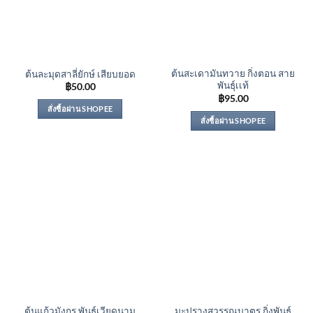
ต้นสะเดามันทวาย กิ่งตอน สาย
ต้นละมุดสาลี่ยักษ์ เสียบยอด
พันธุ์เเท้
฿
50.00
฿
95.00
สั่งซื้อผ่าน SHOPEE
สั่งซื้อผ่าน SHOPEE
ต้นแก้วมังกร พันธุ์เวียดนาม
มะปรางสุวรรณบาตร กิ่งพันธุ์