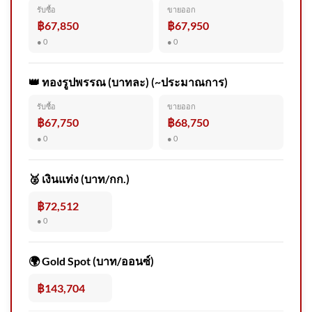
สถาบันอิศรา-สสส.ถอดบทเรียน
รับซื้อ
ขายออก
หลักสูตร AI4Media ครั้งที่ 1
฿67,850
฿67,950
กลุ่มบรรณาธิการและผู้ปฏิบัติ
● 0
● 0
งาน
👑 ทองรูปพรรณ (บาทละ) (~ประมาณการ)
รับซื้อ
ขายออก
𝙉𝙀𝙒𝙎 : สีดอทองม้วน ช้างป่า
฿67,750
฿68,750
วัยราว 50 ปี ล้มแล้ว หลังทีมสัตว
● 0
● 0
🥈 เงินแท่ง (บาท/กก.)
฿72,512
● 0
สด “นายกรัฐมนตรี” ลงพื้นที่
โรงเรียนเทพศิรินทร์ นนทบุรี
🌍 Gold Spot (บาท/ออนซ์)
อัพเดทข่าว
฿143,704