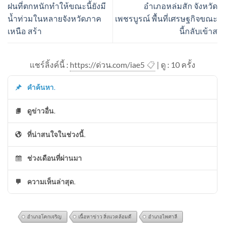
ฝนที่ตกหนักทำให้ขณะนี้ยังมี
อำเภอหล่มสัก จังหวัด
น้ำท่วมในหลายจังหวัดภาค
เพชรบูรณ์ พื้นที่เศรษฐกิจขณะ
เหนือ สร้า
นี้กลับเข้าส
แชร์ลิ้งค์นี้ :
https://ด่วน.com/iae5
📋
| ดู : 1
0
ครั้ง
คำค้นหา.
ดูข่าวอื่น.
ที่น่าสนใจในช่วงนี้.
ช่วงเดือนที่ผ่านมา
ความเห็นล่าสุด.
อำเภอโคกเจริญ
เนื้อหาข่าว สิ่งแวดล้อมดี
อำเภอไพศาลี