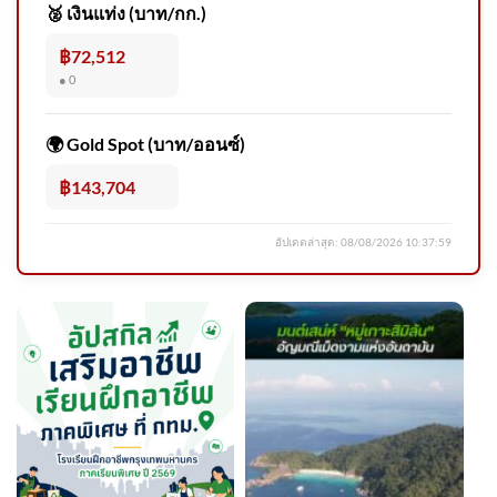
🥈 เงินแท่ง (บาท/กก.)
฿72,512
● 0
สด “นายกรัฐมนตรี” ลงพื้นที่
โรงเรียนเทพศิรินทร์ นนทบุรี
🌍 Gold Spot (บาท/ออนซ์)
อัพเดทข่าว
฿143,704
อัปเดตล่าสุด:
08/08/2026 10:37:59
ระวังโจs100 ร้านขายของพื้นที่
หนองจอก อ.บางปะกง ระวังชาย
ในคล 2026-08-06 07:36:00