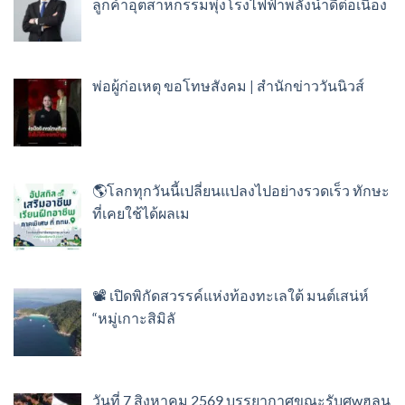
ลูกค้าอุตสาหกรรมพุ่งโรงไฟฟ้าพลังน้ำดีต่อเนื่อง
พ่อผู้ก่อเหตุ ขอโทษสังคม | สำนักข่าววันนิวส์
🌎โลกทุกวันนี้เปลี่ยนแปลงไปอย่างรวดเร็ว ทักษะ
ที่เคยใช้ได้ผลเม
📽️ เปิดพิกัดสวรรค์แห่งท้องทะเลใต้ มนต์เสน่ห์
“หมู่เกาะสิมิลั
วันที่ 7 สิงหาคม 2569 บรรยากาศขณะรับศwฮลุน