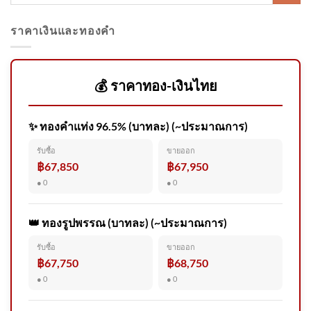
ราคาเงินและทองคำ
Serene Vitality ของไทย 🇹🇭
พร้อมก้าวสู่เวทีโลก 🌎 . 37
ลวดลายผ้าไทย
💰 ราคาทอง-เงินไทย
✨ ทองคำแท่ง 96.5% (บาทละ) (~ประมาณการ)
สถาบันอิศรา-สสส.ถอดบทเรียน
รับซื้อ
ขายออก
หลักสูตร AI4Media ครั้งที่ 1
฿67,850
฿67,950
กลุ่มบรรณาธิการและผู้ปฏิบัติ
● 0
● 0
งาน
👑 ทองรูปพรรณ (บาทละ) (~ประมาณการ)
รับซื้อ
ขายออก
𝙉𝙀𝙒𝙎 : สีดอทองม้วน ช้างป่า
฿67,750
฿68,750
วัยราว 50 ปี ล้มแล้ว หลังทีมสัตว
● 0
● 0