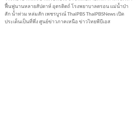
ฟื้นฟูนานหลายสัปดาห์ อุตรดิตถ์ โรงพยาบาลตรอน แม่น้ำป่า
สัก น้ำท่วม หล่มสัก เพชรบูรณ์ ThaiPBS ThaiPBSNews เปิด
ประเด็นเป็นที่พึ่ง ศูนย์ข่าวภาคเหนือ ข่าวไทยพีบีเอส