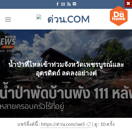
ข้าม
ไป
ยัง
เนื้อหา
น้ำป่าที่ไหลเข้าท่วมจังหวัดเพชรบูรณ์และ
อุตรดิตถ์ ลดลงอย่างต่
แชร์ลิ้งค์นี้ :
https://ด่วน.com/iae5
📋
| ดู : 1
0
ครั้ง