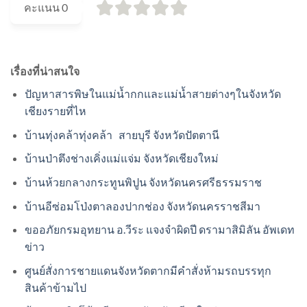
คะแนน
0
เรื่องที่น่าสนใจ
ปัญหาสารพิษในแม่น้ำกกและแม่น้ำสายต่างๆในจังหวัด
เชียงรายที่ไห
บ้านทุ่งคล้าทุ่งคล้า สายบุรี จังหวัดปัตตานี
บ้านป่าตึงช่างเคิ่งแม่แจ่ม จังหวัดเชียงใหม่
บ้านห้วยกลางกระทูนพิปูน จังหวัดนครศรีธรรมราช
บ้านอีซ่อมโป่งตาลองปากช่อง จังหวัดนครราชสีมา
ขออภัยกรมอุทยาน อ.วีระ แจงจำผิดปี ดรามาสิมิลัน อัพเดท
ข่าว
ศูนย์สั่งการชายแดนจังหวัดตากมีคำสั่งห้ามรถบรรทุก
สินค้าข้ามไป