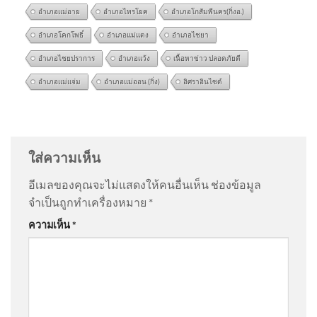
อำเภอแม่อาย
อำเภอไทรโยค
อำเภอโกสัมพีนคร(กิ่งอ.)
อำเภอโคกโพธิ์
อำเภอแม่แตง
อำเภอไชยา
อำเภอไชยปราการ
อำเภอแว้ง
เนื้อหาข่าว ปลอดภัยดี
อำเภอแม่แจ่ม
อำเภอแม่ออน (กิ่ง)
อิศราอินไซด์
จังหวะจะมัน คิดถึง ศรเพชร |
@suparpthongnual5397
on
พ่อผู้ก่อเหตุ ขอโทษสังคม |
สารพันลั่นทุ่ง (บางเขน)
สำนักข่าววันนิวส์
: “
แรงจูงใจของเด็กที่ก่…
”
ใส่ความเห็น
@apisitsanongram4098
on
พ่อผู้ก่อเหตุ ขอโทษสังคม |
อีเมลของคุณจะไม่แสดงให้คนอื่นเห็น
ช่องข้อมูล
สำนักข่าววันนิวส์
: “
มึงไม่ต้องชอโทษ ลูกม…
”
จำเป็นถูกทำเครื่องหมาย
*
สธ.เผยผลตรวจสอบข้อมูล’หมอ
ความเห็น
*
พร้อม’ พบคลาดเคลื่อนกลุ่ม
@boyhappy2025
on
พ่อผู้ก่อเหตุ ขอโทษสังคม | สำนัก
ตรวจคัดกรองป้องกันโรคมาก
ข่าววันนิวส์
: “
เหตุเกิดหลายที่แล้ว …
”
สุด
@Chotapus
on
ตรวจสอบ “อาวุธปืน” ที่ถูกใช้ก่อเหตุ |