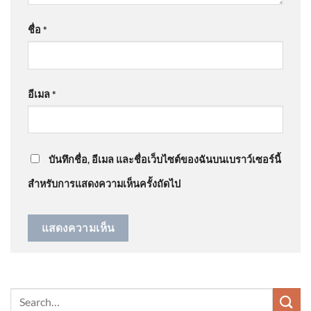
สกัดจับชาวมาเลเซีย 3 คน บน
ข่าวค่ำ 7 ส.ค. 69
: “
ให้ราชการพกปืน ชาวบ้…
”
รถไฟ ยึดไอซ์ 87 กก. ข่าวใต้แล
ชื่อ
*
ได้ท
@somchityainork4733
on
สด “นายกรัฐมนตรี” ลงพื้นที่
โรงเรียนเทพศิรินทร์ นนทบุรี อัพเดทข่าว
: “
เรื่องคอนเท้น
อีเมล
*
ไว้ใจหน…
”
อุทยานแห่งชาติดอยสุเทพ-ปุย
Doi Suthep-Pui National Park ·
📢
บันทึกชื่อ, อีเมล และชื่อเว็บไซต์ของฉันบนเบราว์เซอร์นี้
สำหรับการแสดงความเห็นครั้งถัดไป
📵 อย่าปล่อยให้ “มือถือ” ทำให้
การเดินทางของคุณต้องสะดุด
ขับรถ 2026-08-07 06:35:00