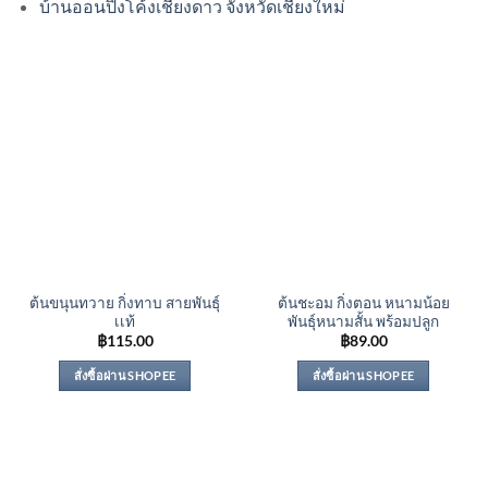
บ้านออนปิงโค้งเชียงดาว จังหวัดเชียงใหม่
ต้นขนุนทวาย กิ่งทาบ สายพันธุ์
ต้นชะอม กิ่งตอน หนามน้อย
เเท้
พันธุ์หนามสั้น พร้อมปลูก
฿
115.00
฿
89.00
สั่งซื้อผ่าน SHOPEE
สั่งซื้อผ่าน SHOPEE