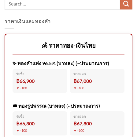
ราคาเงินและทองคำ
ทวงคืนผืนป่าจังหวัดภูเก็ต 3 วัน
ดำเนินคดี 13 จุด ข่าวใต้แลได้ที่
เร
💰 ราคาทอง-เงินไทย
✨ ทองคำแท่ง 96.5% (บาทละ) (~ประมาณการ)
ครม.อนุมัติ 16 ล้าน ร่วมมือ 3
รับซื้อ
ขายออก
ประเทศเพื่อนบ้าน สกัดกั้นยา
฿66,900
฿67,000
เสพ
▼ -100
▼ -100
👑 ทองรูปพรรณ (บาทละ) (~ประมาณการ)
รับซื้อ
ขายออก
เหี้ยม
฿66,800
฿67,800
▼ -100
▼ -100