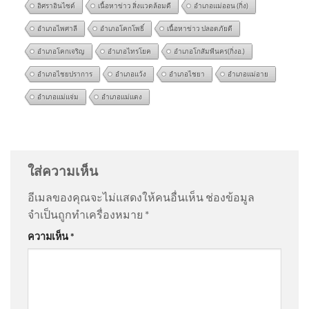
อิศราอินไซด์
เนื้อหาข่าว สิ่งแวดล้อมดี
อำเภอแม่ออน (กิ่ง)
อำเภอไพศาลี
อำเภอโคกโพธิ์
เนื้อหาข่าว ปลอดภัยดี
อำเภอโคกเจริญ
อำเภอไทรโยค
อำเภอโกสัมพีนคร(กิ่งอ.)
อำเภอไชยปราการ
อำเภอแว้ง
อำเภอไชยา
อำเภอแม่อาย
อำเภอแม่แจ่ม
อำเภอแม่แตง
กรมทางหลวง โดยกอง
@แม่จ๋าขอตังค์5บาท-ง6ฝ
on
ประจักษ์วิเคราะห์ : เปลือย
ทางหลวงพิเศษระหว่างเมือง ขอ
ข้อมูล นายกฯ ประชาชนจะเหลือ ? | 6 ส.ค. 69
: “
ข้อ มูล
ประชาสัมพันธ์การ 2026-08-05
บัตรสวัสดิกา…
”
ใส่ความเห็น
03:40:00
อีเมลของคุณจะไม่แสดงให้คนอื่นเห็น
ช่องข้อมูล
@นวลนิลต์น่ดมาตย์
on
ฮลุน กลับสู่มาตุภูมิ ย่าไม่รู้จะเข้ม
จำเป็นถูกทำเครื่องหมาย
*
แข็งได้แค่ไหน วันที่หลานถึงบ้าน อัพเดทข่าว
: “
ดืใจทื
แผ่นดินไหว ประเทศเมียนมา
ความเห็น
*
น้องกลับไทยแล้…
”
ขนาด 2.8 วันที่ 6 ส.ค. 2569 เวลา
00:00 น. | รายละเอียดข้อมูล
แผ่นดินไหว บริเวณ (Subject
@니야486
on
ฮลุน กลับสู่มาตุภูมิ ย่าไม่รู้จะเข้มแข็งได้
แค่ไหน วันที่หลานถึงบ้าน อัพเดทข่าว
: “
กลับบ้านเรา