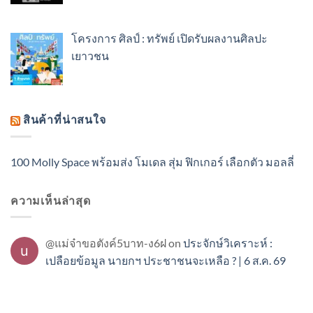
โครงการ ศิลป์ : ทรัพย์ เปิดรับผลงานศิลปะ
เยาวชน
สินค้าที่น่าสนใจ
100 Molly Space พร้อมส่ง โมเดล สุ่ม ฟิกเกอร์ เลือกตัว มอลลี่
ความเห็นล่าสุด
@แม่จ๋าขอตังค์5บาท-ง6ฝ
on
ประจักษ์วิเคราะห์ :
เปลือยข้อมูล นายกฯ ประชาชนจะเหลือ ? | 6 ส.ค. 69