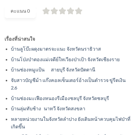
คะแนน
0
เรื่องที่น่าสนใจ
บ้านลูโบ๊ะผดุงมาตรจะแนะ จังหวัดนราธิวาส
บ้านโป่งป่าตองแม่เจดีย์ใหเวียงป่าเป้า จังหวัดเชียงราย
บ้านช่องหมูแป้น สายบุรี จังหวัดปัตตานี
จับสาวบัญชีม้า แก๊งคอลเซ็นเตอร์อ้างเป็นตำรวจ ขู่รีดเงิน
2.6
บ้านช่องมะเฟืองหนองรีเมืองชลบุรี จังหวัดชลบุรี
บ้านลุ่มทับช้าง นาทวี จังหวัดสงขลา
หลายหน่วยงานในจังหวัดลำปาง ยังเดินหน้าควบคุมไฟป่าที่
เกิดขึ้น