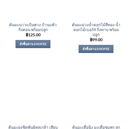
ต้นมะนาวแป้นพวง บ้านแพ้ว
ต้นมะม่วงน้ำดอกไม้สีทอง น้ำ
กิ่งตอน พร้อมปลูก
ดอกไม้เบอร์4 กิ่งทาบ พร้อม
ปลูก
฿
125.00
฿
99.00
สั่งซื้อผ่าน SHOPEE
สั่งซื้อผ่าน SHOPEE
ต้นมะยงชิดพันธุ์ทูลเกล้า เสียบ
ต้นมะเดื่อฉิ่ง มะเดื่อชุมพร ลูก