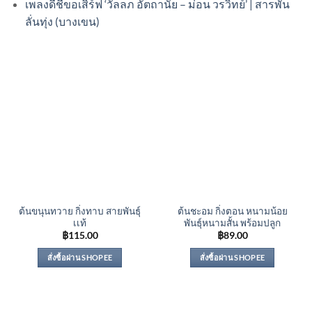
เพลงดีชีขอเสิร์ฟ ‘วัลลภ อัตถานัย – ม่อน วรวิทย์’ | สารพัน
ลั่นทุ่ง (บางเขน)
ต้นขนุนทวาย กิ่งทาบ สายพันธุ์
ต้นชะอม กิ่งตอน หนามน้อย
เเท้
พันธุ์หนามสั้น พร้อมปลูก
฿
115.00
฿
89.00
สั่งซื้อผ่าน SHOPEE
สั่งซื้อผ่าน SHOPEE