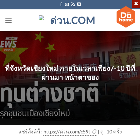
ข้าม
ไป
ยัง
เนื้อหา
ที่จังหวัดเชียงใหม่ ภายในเวลาเพียง7-10 ปีที่
ผ่านมา หน้าตาของ
แชร์ลิ้งค์นี้ :
https://ด่วน.com/c59t
📋
| ดู : 1
0
ครั้ง