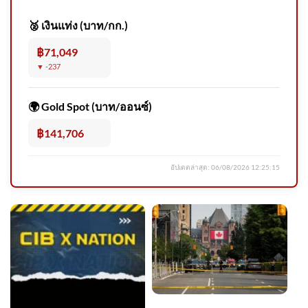
🥈 เงินแท่ง (บาท/กก.)
฿71,049
▼ -237
การประปานครหลวง (การ
ประปานครหลวง) ควบคุม
🌍 Gold Spot (บาท/ออนซ์)
คุณภาพน้ำประปาตั้งแต่ต้นน้ำ
ไปจ 2026-08-05 03:43:00
฿141,706
อัปเดตล่าสุด:
06/08/2026 12:25:15
กีดขวาง2ช่องทาง รถบรรทุกหก
ล้อกับรถไฟฟ้า ต่างระดับไฟแดง
ท่าสะ 2026-08-05 12:29:00