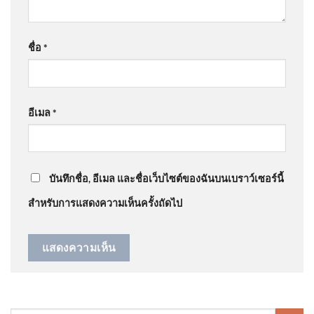
นะฮลุน น้…
”
ขอเชิญชมนิทรรศการ “บริพัตรผู้
เป็นหัวใจ” เทิดพระเกียรติ สมเด็
ชื่อ
*
@พิมพ์ทองอุ่นแก้ว-ป1ส
on
ด่วน ร่างฮลุนกลับถึงไทย สิ้น
สุดการเดินทาง ​
: “
กลับบ้านเราแล้วนะฮลู…
”
อีเมล
*
@ratchadapornsinthuprasert2143
on
ด่วน ร่างฮลุนก
ข่าวดึก 5 ส.ค. 69
ลับถึงไทย สิ้นสุดการเดินทาง ​
: “
ได้กลับบ้านเราแล้วนะ…
”
บันทึกชื่อ, อีเมล และชื่อเว็บไซต์ของฉันบนเบราว์เซอร์นี้
สำหรับการแสดงความเห็นครั้งถัดไป
สาวถึงพ่อแม่-ญาติพี่น้อง ปลัด
มท. ล็อก 97 ราย คะแนนเพิ่ม-ชง
ก.กลาง ยกเลิกบช.โกงสอบท้อง
ถิ่น 6 ส.ค.