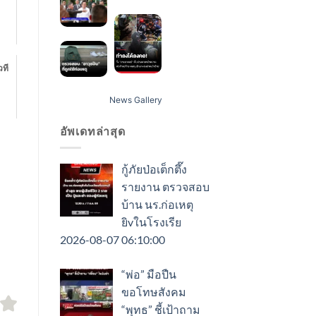
วที
News Gallery
อัพเดทล่าสุด
กู้ภัยป่อเต็กตึ๊ง
รายงาน ตรวจสอบ
บ้าน นร.ก่อเหตุ
ยิvในโรงเรีย
2026-08-07 06:10:00
“พ่อ” มือปืน
ขอโทษสังคม
“พุทธ” ชี้เป้าถาม