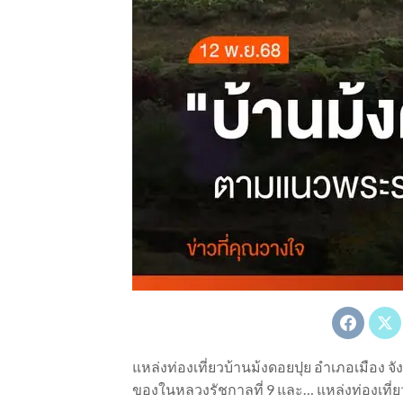
แหล่งท่องเที่ยวบ้านม้งดอยปุย อำเภอเมือง จั
ของในหลวงรัชกาลที่ 9 และ… แหล่งท่องเที่ยวบ