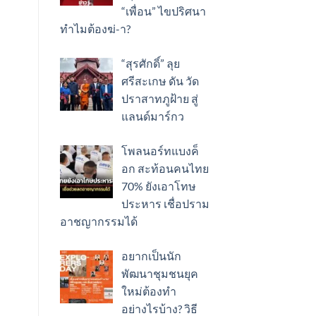
“เพื่อน” ไขปริศนา
ทำไมต้องฆ่-า?
“สุรศักดิ์” ลุย
ศรีสะเกษ ดัน วัด
ปราสาทภูฝ้าย สู่
แลนด์มาร์กว
โพลนอร์ทแบงค็
อก สะท้อนคนไทย
70% ยังเอาโทษ
ประหาร เชื่อปราม
อาชญากรรมได้
อยากเป็นนัก
พัฒนาชุมชนยุค
ใหม่ต้องทำ
อย่างไรบ้าง? วิธี