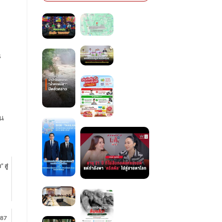
s
วน
 สู่
 87