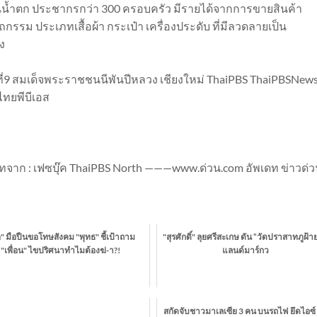
วนน้ำตก ประชากรกว่า 300 ครอบครัว มีรายได้จากการขายสินค้า
กรรม ประเภทเสื้อผ้า กระเป๋า เครื่องประดับ ที่มีลวดลายเป็น
คง
ี่9 สมเด็จพระราชชนนีพันปีหลวง เชียงใหม่ ThaiPBS ThaiPBSNew
วไทยพีบีเอส
จาก : เฟซบุ๊ค ThaiPBS North ———www.ด่วน.com อัพเดท ข่าวด่
อ" มือปืนขอโทษสังคม "พุทธ" ชี้เป้าถาม
"สุรศักดิ์" ลุยศรีสะเกษ ดัน “วัดปราสาทภูฝ้าย”
"เพื่อน" ไขปริศนาทำไมต้องฆ่-า?!
แลนด์มาร์กว
สกัดจับชาวมาเลเซีย 3 คน บนรถไฟ ยึดไอซ์