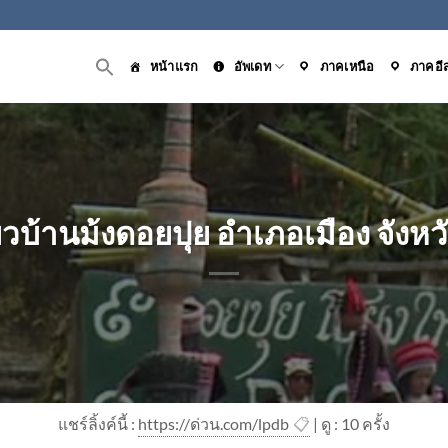
หน้าแรก
อัพเดท
ภาคเหนือ
ภาคอี
ยวบ้านม้งดอยปุย อำเภอเมือง จังหวั
แชร์ลิ้งค์นี้ :
https://ด่วน.com/lpdb
📋
| ดู : 1
0
ครั้ง