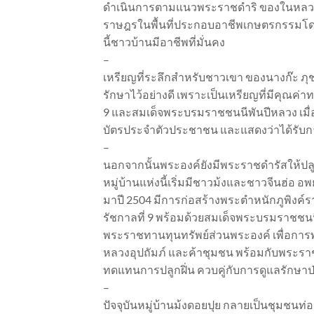
ดำเนินการตามแนวพระราชดำริ ของในหลวงรั
ราษฎรในพื้นที่ประกอบอาชีพเกษตรกรรมโดย
นี้ชาวบ้านมีอาชีพที่มั่นคง
–
เหรียญที่ระลึกสำหรับชาวเขา ของนางก๊ะ ภุช
รักษาไว้อย่างดี เพราะเป็นเหรียญที่มีคุณค
9 และสมเด็จพระบรมราชชนนีพันปีหลวง เมื่อค
บัตรประจำตัวประชาชน และแสดงว่าได้รับ
–
นอกจากนั้นพระองค์ยังมีพระราชดำรัสให้ปลู
หมู่บ้านแห่งนี้เริ่มมีชาวม้งและชาวจีนฮ่อ อ
มาปี 2504 มีการก่อสร้างพระตำหนักภูพิงค์ร
รัชกาลที่ 9 พร้อมด้วยสมเด็จพระบรมราชชนนี
พระราชทานทุนทรัพย์ส่วนพระองค์ เพื่อการพ
หลวงอุปถัมภ์ และค้าชุมชน พร้อมกับพระราช
ทดแทนการปลูกฝิ่น ควบคู่กับการดูแลรักษาป
–
ปัจจุบันหมู่บ้านม้งดอยปุย กลายเป็นชุมชนท่อ