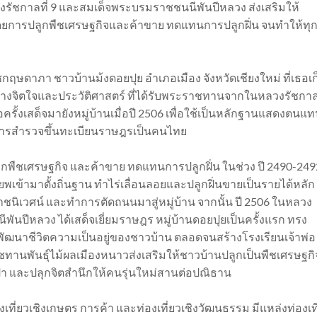
ชกาลที่ 9 และสมเด็จพระบรมราชชนนีพันปีหลวง ส่งเสริมให้
การปลูกพืชเศรษฐกิจและค้าขาย ทดแทนการปลูกฝิ่น จนทำให้ทุก
กฤษดาภา ชาวบ้านม้งดอยปุย อำเภอเมือง จังหวัดเชียงใหม่ ที่เธอเก
่าทางจิตใจและประวัติศาสตร์ ที่ได้รับพระราชทานจากในหลวงรัชกาลท
รั้งเสด็จมายังหมู่บ้านเมื่อปี 2506 เพื่อใช้เป็นหลักฐานแสดงตนแ
การสำรวจขึ้นทะเบียนราษฎรเป็นคนไทย
กพืชเศรษฐกิจ และค้าขาย ทดแทนการปลูกฝิ่น ในช่วง ปี 2490-249
พยพเข้ามาตั้งถิ่นฐาน ทำไร่เลื่อนลอยและปลูกฝิ่นขายเป็นรายได้หลัก 
าชนิเวศน์ และทำการตัดถนนมาสู่หมู่บ้าน จากนั้น ปี 2506 ในหลวง
พันปีหลวง ได้เสด็จเยี่ยมราษฎร หมู่บ้านดอยปุยเป็นครั้งแรก ทรง
ัฒนาชีวิตความเป็นอยู่ของชาวบ้าน ตลอดจนสร้างโรงเรียนเจ้าพ่อ
ทานพันธุ์ไม้ผลเมืองหนาวส่งเสริมให้ชาวบ้านปลูกเป็นพืชเศรษฐกิ
่า และปลุกจิตสำนึกให้คนรุ่นใหม่สานต่อปณิธาน
งเที่ยวเชิงเกษตร การค้า และท่องเที่ยวเชิงวัฒนธรรม มีแหล่งท่องเที