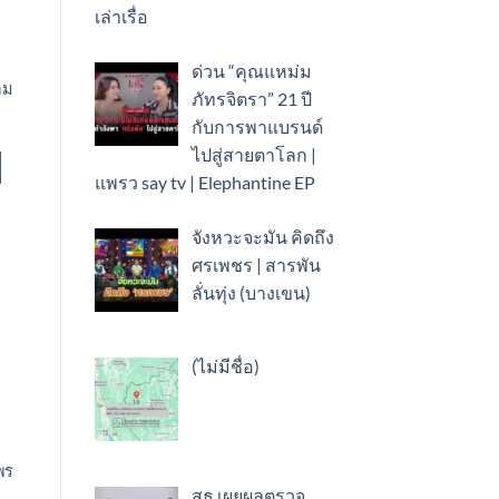
เล่าเรื่อ
ด่วน “คุณแหม่ม
อม
ภัทรจิตรา” 21 ปี
กับการพาแบรนด์
ไปสู่สายตาโลก |
แพรว say tv | Elephantine EP
จังหวะจะมัน คิดถึง
ศรเพชร | สารพัน
ลั่นทุ่ง (บางเขน)
เรื่อง
(ไม่มีชื่อ)
89505
มพร
สธ.เผยผลตรวจ