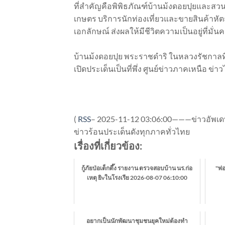
ที่สำคัญคือพิพิธภัณฑ์บ้านม้งดอยปุยและส
เกษตร บริการนักท่องเที่ยวและขายสินค้าหัตถ
เอกลักษณ์ ส่งผลให้มีชีวิตความเป็นอยู่ที่มั่น
บ้านม้งดอยปุย พระราชดำริ ในหลวงรัชกาลท
เปิดประเด็นเป็นที่พึ่ง ศูนย์ข่าวภาคเหนือ ข่า
(
RSS
–
2025-11-12 03:06:00———ข่าวอัพเดท
ข่าวร้อนประเด็นดังทุกภาคทั่วไทย
เรื่องที่เกี่ยวข้อง:
กู้ภัยป่อเต็กตึ๊ง รายงาน ตรวจสอบบ้าน นร.ก่อ
"พ่
เหตุ ยิvในโรงเรีย 2026-08-07 06:10:00
อยากเป็นนักพัฒนาชุมชนยุคใหม่ต้องทำ