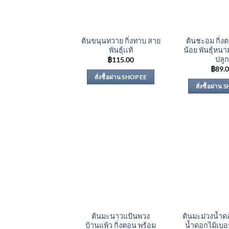
ต้นขนุนทวาย กิ่งทาบ สาย
ต้นชะอม กิ่
พันธุ์เเท้
น้อย พันธุ์หนา
ปลูก
฿
115.00
฿
89.
สั่งซื้อผ่าน SHOPEE
สั่งซื้อผ่าน
ต้นมะนาวแป้นพวง
ต้นมะม่วงน้ำด
บ้านแพ้ว กิ่งตอน พร้อม
น้ำดอกไม้เบอร