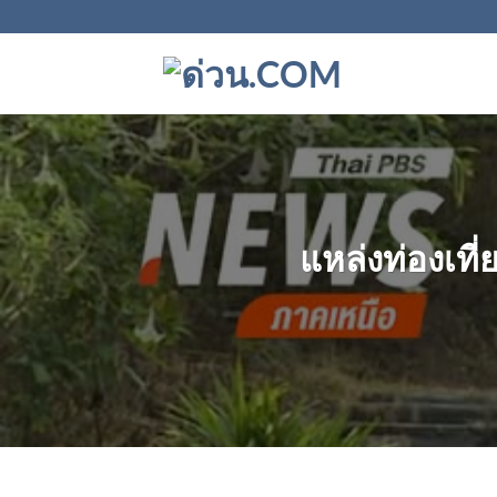
ข้าม
ไป
ยัง
เนื้อหา
แหล่งท่องเที่