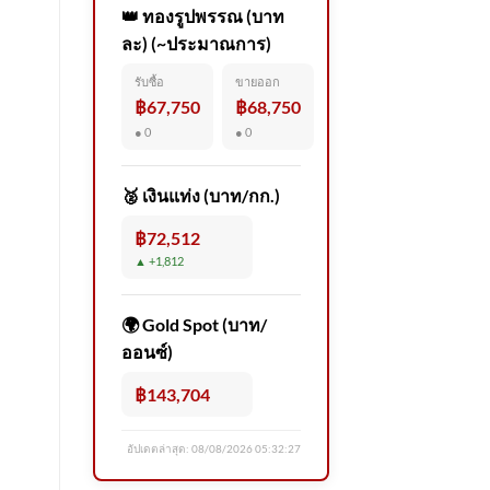
👑 ทองรูปพรรณ (บาท
ละ) (~ประมาณการ)
รับซื้อ
ขายออก
฿67,750
฿68,750
● 0
● 0
🥈 เงินแท่ง (บาท/กก.)
฿72,512
▲ +1,812
🌍 Gold Spot (บาท/
ออนซ์)
฿143,704
อัปเดตล่าสุด:
08/08/2026 05:32:27