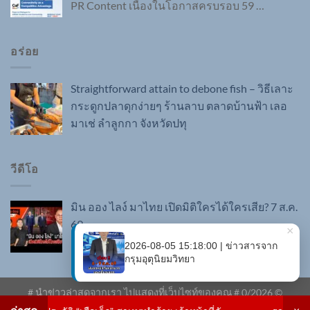
PR Content เนื่องในโอกาสครบรอบ 59
…
อร่อย
Straightforward attain to debone fish – วิธีเลาะ
กระดูกปลาดุกง่ายๆ ร้านลาบ ตลาดบ้านฟ้า เลอ
มาเช่ ลำลูกกา จังหวัดปทุ
วีดีโอ
มิน ออง ไลง์ มาไทย เปิดมิติใครได้ใครเสีย? 7 ส.ค.
69
# นำข่าวล่าสุดจากเรา ไปแสดงที่เว็บไซท์ของคุณ #
0
/2026 ©
ด่วน.com