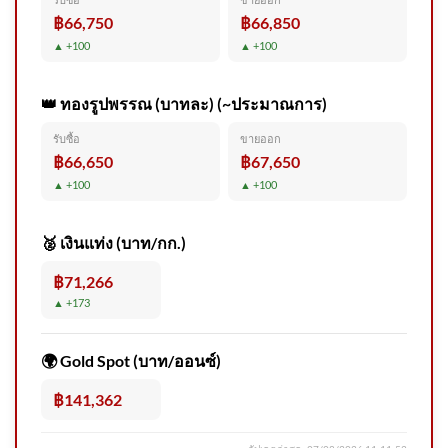
พื้นที่ จ.ตาก กองบัญชาการ
฿66,750
฿66,850
ตำรวจสืบ
▲ +100
▲ +100
👑 ทองรูปพรรณ (บาทละ) (~ประมาณการ)
รับซื้อ
ขายออก
𝙉𝙀𝙒𝙎 : อธิบดีกรมอุทยานแห่ง
฿66,650
฿67,650
ชาติ​ สั่งตั้งกรรมการสอบ
▲ +100
▲ +100
“หน.อช.สิมิลัน”
🥈 เงินแท่ง (บาท/กก.)
฿71,266
▲ +173
คลิปนี้ เวลา 12.08 น. (6 ส.ค.69)
เจ้าหน้าที่ตำรวจทางหลวง เร่
🌍 Gold Spot (บาท/ออนซ์)
2026-08-06 05:Forty five:00
฿141,362