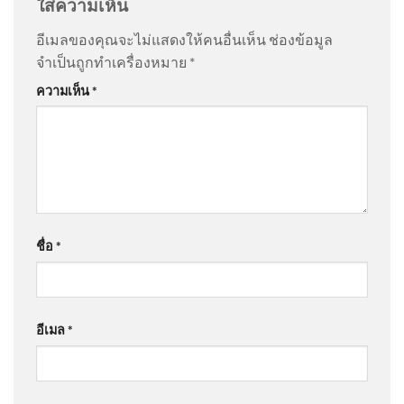
ใส่ความเห็น
05:30:00
อีเมลของคุณจะไม่แสดงให้คนอื่นเห็น
ช่องข้อมูล
@ปรีดากุลศิโรรัตน์-บ2ณ
on
สั่งถอนชื่อคนโกงสอบท้อง
จำเป็นถูกทำเครื่องหมาย
*
ถิ่น ภายใน 31 ส.ค. | เอาให้ชัด | สำนักข่าววันนิวส์
: “
ตลก
‘อนุทิน-มิน อ่อง ไลง์’ ร่วมเป็น
ความเห็น
*
ดี
”
สักขีพยาน-ลงนาม Mou ‘ไทย-
เมียนมา’ 3 ฉบับ ด้านแรงาน-
จัดการคุณภาพน้ำ
@lovely5029
on
สั่งถอนชื่อคนโกงสอบท้องถิ่น ภายใน
31 ส.ค. | เอาให้ชัด | สำนักข่าววันนิวส์
: “
เลื่อนๆเรื่อยๆ
เดี่ยว…
”
ข่าวดึก 6 ส.ค. 69
ชื่อ
*
@วิฑูรย์มูลหลวง-ร3ล
on
เปิดประวัติ เสือเด็ก สาเหตุ
ทำร้าย เจ้าหน้าที่ดับ อัพเดทข่าว
: “
สมน๊้หน้า
”
อีเมล
*
@มาเฟียสะเด็ดเม็ด
on
ด่วน ไวรัล 10 ล้าน “ตัสนีม” แต่ง
เอาให้ชัด 6 สิงหาคม 2569 | ข่าว
หน้าปรุงจัดไม่ปรุงจืด ตัวจริงตรงปก | 06/08/69
: “
ใคร
ช่องวัน | one31