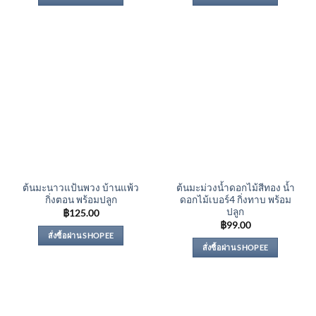
ต้นมะนาวแป้นพวง บ้านแพ้ว
ต้นมะม่วงน้ำดอกไม้สีทอง น้ำ
กิ่งตอน พร้อมปลูก
ดอกไม้เบอร์4 กิ่งทาบ พร้อม
ปลูก
฿
125.00
฿
99.00
สั่งซื้อผ่าน SHOPEE
สั่งซื้อผ่าน SHOPEE