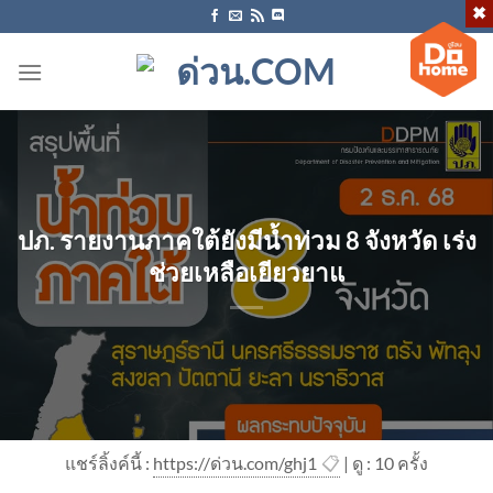
ข้าม
ไป
ยัง
เนื้อหา
ปภ. รายงานภาคใต้ยังมีน้ำท่วม 8 จังหวัด เร่ง
ช่วยเหลือเยียวยาแ
แชร์ลิ้งค์นี้ :
https://ด่วน.com/ghj1
📋
| ดู : 1
0
ครั้ง