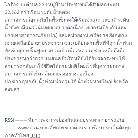
ไอร้อง 35 ตำบล 233 หมู่บ้าน ประชาชนได้รับผลกระทบ
32,162 ครัวเรือน ระดับน้ำลดลง
สถานการณ์อุทกภัยในพื้นที่
ภาคใต้
เริ่มเข้าสู่ภาวะปกติ ระดับ
น้ำยังคงมีแนวโน้มลดลงอย่างต่อเนื่อง โดยกรมป้องกันและ
บรรเทาสาธารณภัย (ปภ.) และหน่วยงานเครือข่าย ยังคงเร่ง
เช่วยเหลือเยียวยาประชาชน และเปลี่ยนผ่านพื้นที่ที่ถูก น้ำท่วม
ขังเข้าสู่การฟื้นฟูอย่างรวดเร็ว เพื่อส่งความช่วยเหลือถึงมือ
ประชาชนกว่ากว่า 8 แสนครัวเรือนที่ยังได้รับผลกระทบ ให้
สามารถกลับมาใช้ชีวิตได้ตามปกติโดยเร็วที่สุด ท่ามกลาง
สถานการณ์ที่เริ่มคลี่คลายลงอย่างต่อเนื่อง
ปภ ข่าว อุทกภัย น้ำท่วม น้ำท่วมใต้ น้ำท่วมหาดใหญ่ จังหวัด
สงขลา
RSS
)
——— ที่มา : เพจ กรมป้องกันและบรรเทาสาธารณภัย
——— www.ด่วน.com อัพเดท ข่าวด่วน ข่าวร้อนประเด็นดังทุก
ภาคทั่วไทย 🇹🇭