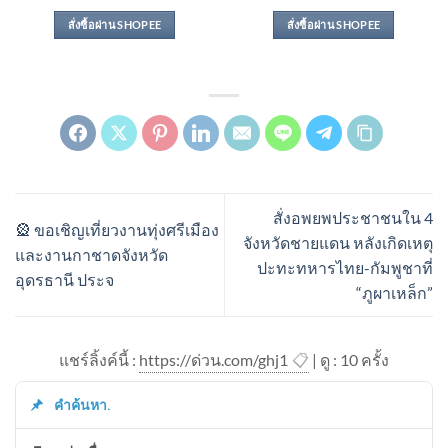
สั่งซื้อผ่าน SHOPEE
สั่งซื้อผ่าน SHOPEE
สั่งอพยพประชาชนใน 4
🎡 ขอเชิญเที่ยวงานทุ่งศรีเมือง
จังหวัดชายแดน หลังเกิดเหตุ
และงานกาชาดจังหวัด
ปะทะทหารไทย-กัมพูชาที่
อุดรธานี ประจ
“ภูผาเหล็ก”
แชร์ลิ้งค์นี้ :
https://ด่วน.com/ghj1
📋
| ดู : 1
0
ครั้ง
คำค้นหา.