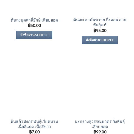
ต้นสะเดามันทวาย กิ่งตอน สาย
ต้นละมุดสาลี่ยักษ์ เสียบยอด
พันธุ์เเท้
฿
50.00
฿
95.00
สั่งซื้อผ่าน SHOPEE
สั่งซื้อผ่าน SHOPEE
ต้นแก้วมังกร พันธุ์เวียดนาม
มะปรางสุวรรณบาตร กิ่งพันธุ์
เนื้อสีแดง เนื้อสีขาว
เสียบยอด
฿
7.00
฿
99.00