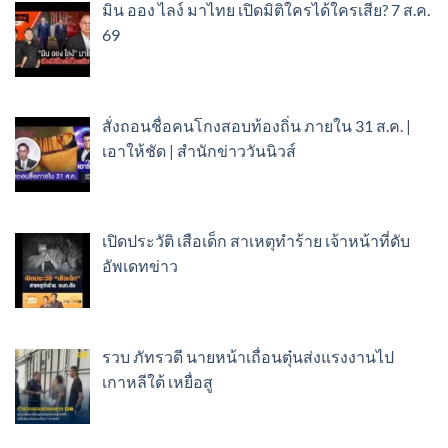
มิน ออง ไลง์ มาไทย เปิดมิติใครได้ใครเสีย? 7 ส.ค.
69
สั่งถอนชื่อคนโกงสอบท้องถิ่น ภายใน 31 ส.ค. |
เอาให้ชัด | สำนักข่าววันนิวส์
เปิดประวัติ เสือเด็ก สาเหตุทำร้าย เจ้าหน้าที่ดับ
อัพเดทข่าว
รวบ ภัทรวดี นายหน้าเถื่อนตุ๋นส่งแรงงานไป
เกาหลีใต้ เหยื่อสู