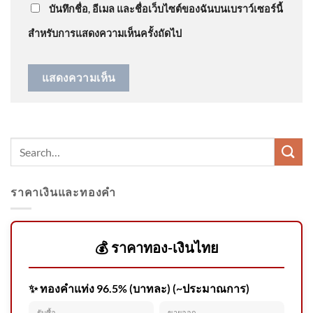
กล้าใส่แว่นตาดำทร…
”
บันทึกชื่อ, อีเมล และชื่อเว็บไซต์ของฉันบนเบราว์เซอร์นี้
สำหรับการแสดงความเห็นครั้งถัดไป
ภาวะเศรษฐกิจไทยรายภูมิภาค
ในไตรมาสที่ 2 ที่ผ่านมาเป็น
อย่างไร
ราคาเงินและทองคำ
เสธ.ทบ.ติดตามสถานการณ์
ความไม่สงบชายแดนใต้ ข่าวใต้
แลได้ที่เร
💰 ราคาทอง-เงินไทย
✨ ทองคำแท่ง 96.5% (บาทละ) (~ประมาณการ)
บก.สอท.4 จับเว็บพนันออนไลน์
รับซื้อ
ขายออก