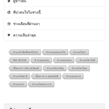
ดูข่าวอื่น.
ที่น่าสนใจในช่วงนี้.
ช่วงเดือนที่ผ่านมา
ความเห็นล่าสุด.
อำเภอโกสัมพีนคร(กิ่งอ.)
อำเภอแม่ออน (กิ่ง)
อำเภอไชยา
อิศราอินไซด์
อำเภอแม่แจ่ม
อำเภอแม่แตง
อำเภอโคกโพธิ์
เนื้อหาข่าว สิ่งแวดล้อมดี
อำเภอโคกเจริญ
อำเภอไทรโยค
อำเภอไพศาลี
เนื้อหาข่าว ปลอดภัยดี
อำเภอแม่อาย
อำเภอแว้ง
อำเภอไชยปราการ
ประชาสัมพันธ์แจ้งปิดเบี่ยงการ
@somchart1977
on
สั่งถอนชื่อคนโกงสอบท้องถิ่น
จราจร แขวงทางหลวง
ภายใน 31 ส.ค. | เอาให้ชัด | สำนักข่าววันนิวส์
: “
การ
สมุทรปราการ ขอ 2026-08-06
ประชุมเลื่อนเป็นส…
”