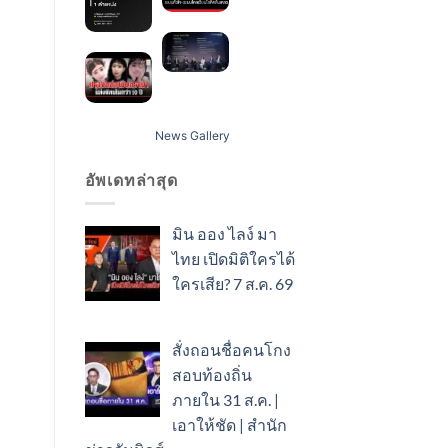
News Gallery
อัพเดทล่าสุด
มิน ออง ไลง์ มา
ไทย เปิดมิติใครได้
ใครเสีย? 7 ส.ค. 69
สั่งถอนชื่อคนโกง
สอบท้องถิ่น
ภายใน 31 ส.ค. |
เอาให้ชัด | สำนัก