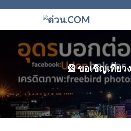
ข้าม
ไป
ยัง
เนื้อหา
🎡 ขอเชิญเที่ยว