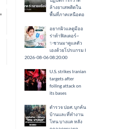
ล้างยาเสพติดใน
พื้นที่ภาคเหนือตอ
น
6
อยากผิวแลดูมีออ
ร่าท้าฟิลเตอร์~
✨ชวนมาดูแลตัว
เองด้วยโปรแกรม I
2026-08-06 08:20:00
U.S. strikes Iranian
targets after
foiling attack on
its bases
ตำรวจ ปอศ. บุกค้น
บ้านและที่ทำงาน
โทน บางแค หลัง
ถูกออกหมายจ