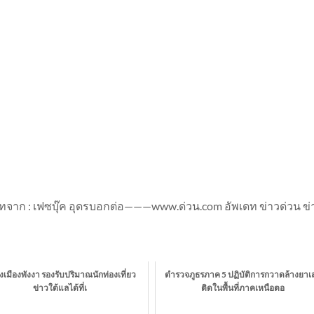
าก : เฟซบุ๊ค อุดรบอกต่อ———www.ด่วน.com อัพเดท ข่าวด่วน ข่
ังเมืองพังงา รองรับปริมาณนักท่องเที่ยว
ตำรวจภูธรภาค 5 ปฏิบัติการกวาดล้างยาเ
ข่าวใต้แลได้ที่เ
ติดในพื้นที่ภาคเหนือตอ