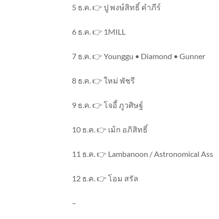
5 ธ.ค. 👉 ปู พงษ์สิทธิ์ คำภีร์
6 ธ.ค. 👉 1MILL
7 ธ.ค. 👉 Younggu • Diamond • Gunner
8 ธ.ค. 👉 ใหม่ พัชรี
9 ธ.ค. 👉 โจอี้ ภูวศิษฐ์
10 ธ.ค. 👉 เม้ก อภิสิทธิ์
11 ธ.ค. 👉 Lambanoon / Astronomical Ass
12 ธ.ค. 👉 โอม สรัล
–