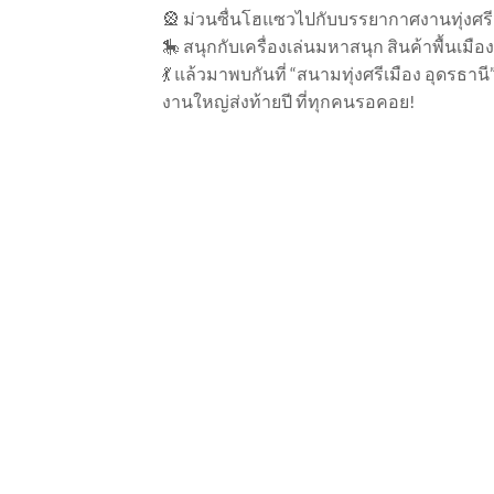
🎡 ม่วนซื่นโฮแซวไปกับบรรยากาศงานทุ่งศรี
🎠 สนุกกับเครื่องเล่นมหาสนุก สินค้าพื้นเมื
💃 แล้วมาพบกันที่ “สนามทุ่งศรีเมือง อุดรธานี
งานใหญ่ส่งท้ายปี ที่ทุกคนรอคอย!