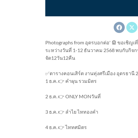
Photographs from อุดรบอกต่อ' 🎡 ขอเชิญเท
ระหว่างวันที่ 1-12 ธันวาคม 2568 พบกับกิจก
จัด12วัน12คืน
✅ตารางคอนเสิร์ต งานทุ่งศรีเมือง อุดรธานี 
1 ธ.ค. 👉 คำผุน รวมมิตร
2 ธ.ค. 👉 ONLY MONวันที่
3 ธ.ค. 👉 ลำไย ไหทองคำ
4 ธ.ค. 👉 ไททศมิตร