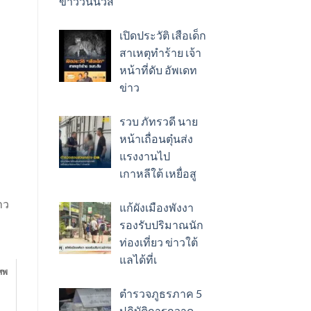
ข่าววันนิวส์
เปิดประวัติ เสือเด็ก
สาเหตุทำร้าย เจ้า
หน้าที่ดับ อัพเดท
ข่าว
รวบ ภัทรวดี นาย
หน้าเถื่อนตุ๋นส่ง
แรงงานไป
เกาหลีใต้ เหยื่อสู
าว
แก้ผังเมืองพังงา
รองรับปริมาณนัก
ท่องเที่ยว ข่าวใต้
แลได้ที่เ
สพ
ตำรวจภูธรภาค 5
ปฏิบัติการกวาด