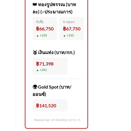
👑 ทองรูปพรรณ (บาท
ละ) (~ประมาณการ)
รับซื้อ
ขายออก
฿66,750
฿67,750
▲ +150
▲ +150
🥈 เงินแท่ง (บาท/กก.)
฿71,398
▲ +341
🌍 Gold Spot (บาท/
ออนซ์)
฿141,520
อัปเดตล่าสุด:
07/08/2026 12:51:15