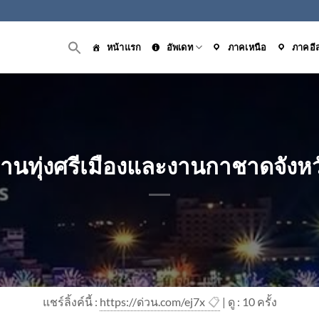
หน้าแรก
อัพเดท
ภาคเหนือ
ภาคอี
งานทุ่งศรีเมืองและงานกาชาดจังห
แชร์ลิ้งค์นี้ :
https://ด่วน.com/ej7x
📋
| ดู : 1
0
ครั้ง