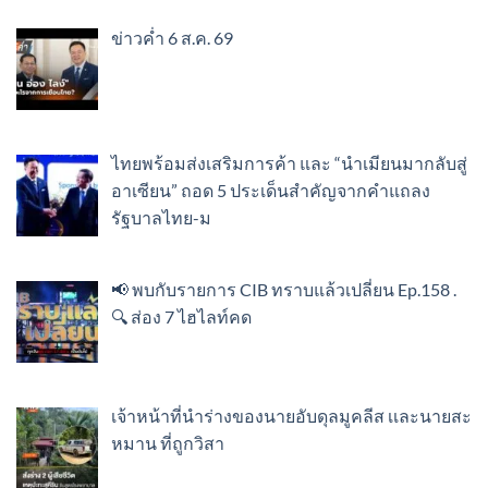
ข่าวค่ำ 6 ส.ค. 69
ไทยพร้อมส่งเสริมการค้า และ “นำเมียนมากลับสู่
อาเซียน” ถอด 5 ประเด็นสำคัญจากคำแถลง
รัฐบาลไทย-ม
📢 พบกับรายการ CIB ทราบแล้วเปลี่ยน Ep.158 .
🔍 ส่อง 7 ไฮไลท์คด
เจ้าหน้าที่นำร่างของนายอับดุลมูคลีส เเละนายสะ
หมาน ที่ถูกวิสา