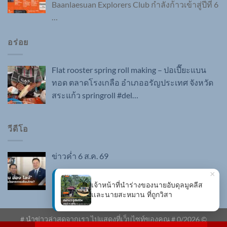
Baanlaesuan Explorers Club กำลังก้าวเข้าสู่ปีที่ 6
…
อร่อย
Flat rooster spring roll making – ปอเปี๊ยะแบน
ทอด ตลาดโรงเกลือ อำเภออรัญประเทศ จังหวัด
สระแก้ว springroll #del…
วีดีโอ
ข่าวค่ำ 6 ส.ค. 69
# นำข่าวล่าสุดจากเรา ไปแสดงที่เว็บไซท์ของคุณ #
0
/2026 ©