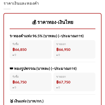
ราคาเงินและทองคำ
ประจักษ์วิเคราะห์ : เปลือยข้อมูล
นายกฯ ประชาชนจะเหลือ ? | 6
ส.ค. 69
💰 ราคาทอง-เงินไทย
✨ ทองคำแท่ง 96.5% (บาทละ) (~ประมาณการ)
แชร์ตามหาลูกสาว คุณลุงยวน
รับซื้อ
ขายออก
การัมย์ อายุ 60 ปีกว่า มาจากชล
฿66,850
฿66,950
บุร 2026-08-05 11:57:00
● 0
● 0
👑 ทองรูปพรรณ (บาทละ) (~ประมาณการ)
รับซื้อ
ขายออก
(5 ส.ค. 69) นายพรพรหม ณ.ส.
฿66,750
฿67,750
วิกิตเศรษฐ์ รองผู้ว่าราชการกรุง
● 0
● 0
เท
🥈 เงินแท่ง (บาท/กก.)