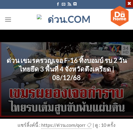
ข้าม
ไป
ยัง
เนื้อหา
ด่วน เขมรครวญเจอ F-16 ทิ้งบอมบ์ รบ 2 วัน
ไทยยึด 3 พื้นที่ 4 จังหวัดตึงเครียด |
08/12/68
แชร์ลิ้งค์นี้ :
https://ด่วน.com/qorr
📋
| ดู : 1
0
ครั้ง