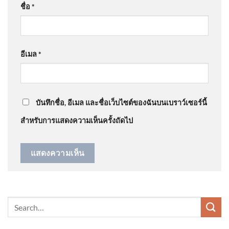
รังสิต 📢ประชาสัมพันธ์ ปิดการ
ชื่อ
*
“
มี3ศ่าลไปให้สุด
”
จราจร 2026-08-05 02:54:00
@JenjiraPongnan
on
ร่ำไห้ไม่คิดว่าจะแพ้คดี ศาลสั่ง
อีเมล
*
ชดใช้ “ต้อม รชนีกร” 7.7 ล้าน อัพเดทข่าว
: “
ไม่สวย
”
ครม.ไฟเขียวร่างระเบียบฯตั้ง
บอร์ดนโยบายดาต้าเซ็นเตอร์
คุมผลกระทบพลังงาน-สิ่ง
บันทึกชื่อ, อีเมล และชื่อเว็บไซต์ของฉันบนเบราว์เซอร์นี้
แวดล้อม
สำหรับการแสดงความเห็นครั้งถัดไป
ฮลุน กลับสู่มาตุภูมิ ย่าไม่รู้จะ
เข้มแข็งได้แค่ไหน วันที่หลานถึง
บ้าน อัพเดทข่าว