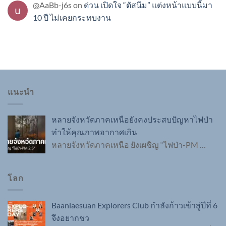
@AaBb-j6s
on
ด่วน เปิดใจ “ตัสนีม” แต่งหน้าแบบนี้มา
10 ปี ไม่เคยกระทบงาน
แนะนำ
หลายจังหวัดภาคเหนือยังคงประสบปัญหาไฟป่า
ทำให้คุณภาพอากาศเกิน
หลายจังหวัดภาคเหนือ ยังเผชิญ “ไฟป่า-PM
…
โลก
Baanlaesuan Explorers Club กำลังก้าวเข้าสู่ปีที่ 6
จึงอยากชว