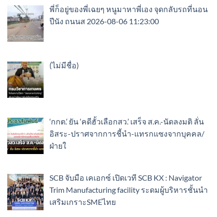
พี่ก็อยู่ของพี่เฉยๆ หนูมาหาพี่เอง จุดกลับรถที่นอน
ปีนัง ถนนส 2026-08-06 11:23:00
เรื่อง
(ไม่มีชื่อ)
89307
‘กกต.’ ยัน ‘คดีฮั้วเลือกสว.’ เสร็จ ส.ค.-นัดลงมติ ลั่น
อิสระ-ปราศจากการชี้นำ-แทรกแซงจากบุคคล/
ฝ่ายใ
SCB จับมือ เคเอกซ์ เปิดเวที SCB KX : Navigator
Trim Manufacturing facility ระดมผู้บริหารชั้นนำ
เสริมเกราะSMEไทย