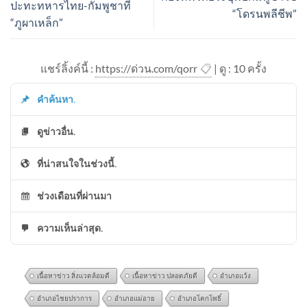
ปะทะทหารไทย-กัมพูชาที่
“โดรนพลีชีพ”
“ภูผาเหล็ก”
แชร์ลิ้งค์นี้ :
https://ด่วน.com/qorr
📋
| ดู : 1
0
ครั้ง
คำค้นหา.
ดูข่าวอื่น.
ที่น่าสนใจในช่วงนี้.
ช่วงเดือนที่ผ่านมา
ความเห็นล่าสุด.
เนื้อหาข่าว สิ่งแวดล้อมดี
เนื้อหาข่าว ปลอดภัยดี
อำเภอแว้ง
อำเภอไชยปราการ
อำเภอแม่อาย
อำเภอโคกโพธิ์