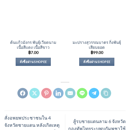
ต้นแก้วมังกร พันธุ์เวียดนาม
มะปรางสุวรรณบาตร กิ่งพันธุ์
เนื้อสีแดง เนื้อสีขาว
เสียบยอด
฿
7.00
฿
99.00
สั่งซื้อผ่าน SHOPEE
สั่งซื้อผ่าน SHOPEE
สั่งอพยพประชาชนใน 4
สู้รบชายแดนลาม 6 จังหวัด
จังหวัดชายแดน หลังเกิดเหตุ
กองทัพไทยระบุพบกัมพูชาใช้