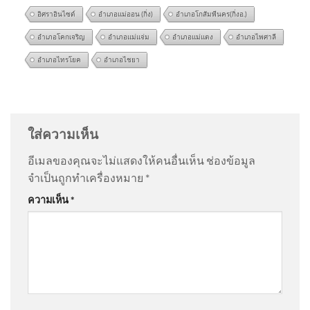
อิศราอินไซด์
อำเภอแม่ออน (กิ่ง)
อำเภอโกสัมพีนคร(กิ่งอ.)
อำเภอโคกเจริญ
อำเภอแม่แจ่ม
อำเภอแม่แตง
อำเภอไพศาลี
อำเภอไทรโยค
อำเภอไชยา
อาลัย “ซอฟวัน อาแว” นัก
@AaBb-j6s
on
ด่วน เปิดใจ “ตัสนีม” แต่งหน้าแบบนี้มา 10
ฟุตบอลสังกัดสโมสร FC Yala
ปี ไม่เคยกระทบงาน
: “
คนเราชอบอะไรไม่เหมือ…
”
เสียชีวิตหล
ใส่ความเห็น
@steveleeeo
on
ด่วน เปิดใจ “ตัสนีม” แต่งหน้าแบบนี้มา
อีเมลของคุณจะไม่แสดงให้คนอื่นเห็น
ช่องข้อมูล
10 ปี ไม่เคยกระทบงาน
: “
ดูมีเอกลักษณ์มากกว่า…
”
จำเป็นถูกทำเครื่องหมาย
*
ติ่งศิลปินคนจีนป่วนสนามบิน
ความเห็น
*
ร้องโวยวายถูกเหยียดไม่ให้ขึ้น
@sl620
on
ด่วน เปิดใจ “ตัสนีม” แต่งหน้าแบบนี้มา 10 ปี
เครื่อง | 04 ส.ค
ไม่เคยกระทบงาน
: “
สวยครับ
”
@pochaneekantitud3344
on
ร่ำไห้ไม่คิดว่าจะแพ้คดี
มหาวิทยาลัยธรรมศาสตร์ ศูนย์
ศาลสั่งชดใช้ “ต้อม รชนีกร” 7.7 ล้าน อัพเดทข่าว
: