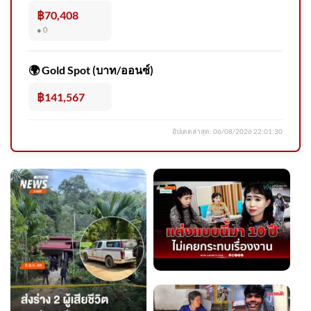
฿70,408
● 0
CIB x Nation เตือนภัย สวมรอย
เจ้าหน้าที่ ขู่เอาผิดสวมสิทธิ์เป
🌍 Gold Spot (บาท/ออนซ์)
฿141,567
อัปเดตล่าสุด:
06/08/2026 22:01:30
ติดตามผู้ก่อเหตุยิvหน้าสรรพ
สามิตปัตตานี สาขามายอ ข่าว
ใต้แลไ