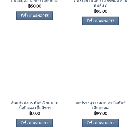
ต้นสะเดามันทวาย กิ่งตอน สาย
ต้นละมุดสาลี่ยักษ์ เสียบยอด
พันธุ์เเท้
฿
50.00
฿
95.00
สั่งซื้อผ่าน SHOPEE
สั่งซื้อผ่าน SHOPEE
ต้นแก้วมังกร พันธุ์เวียดนาม
มะปรางสุวรรณบาตร กิ่งพันธุ์
เนื้อสีแดง เนื้อสีขาว
เสียบยอด
฿
7.00
฿
99.00
สั่งซื้อผ่าน SHOPEE
สั่งซื้อผ่าน SHOPEE