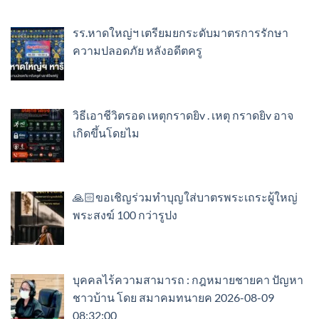
รร.หาดใหญ่ฯ เตรียมยกระดับมาตรการรักษา
ความปลอดภัย หลังอดีตครู
วิธีเอาชีวิตรอด เหตุกราดยิv . เหตุ กราดยิv อาจ
เกิดขึ้นโดยไม
🙏🏻ขอเชิญร่วมทำบุญใส่บาตรพระเถระผู้ใหญ่
พระสงฆ์ 100 กว่ารูปง
บุคคลไร้ความสามารถ : กฎหมายชายคา ปัญหา
ชาวบ้าน โดย สมาคมทนายค 2026-08-09
08:32:00