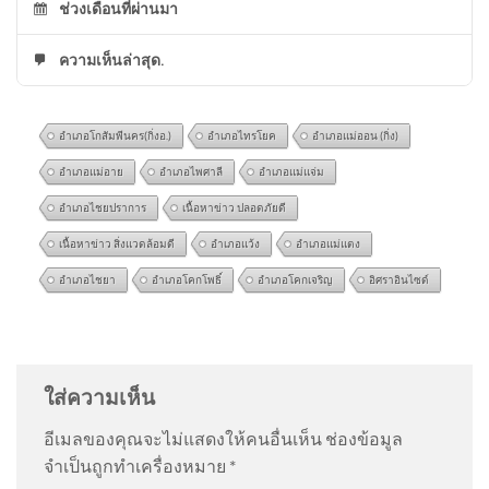
ช่วงเดือนที่ผ่านมา
ความเห็นล่าสุด.
อำเภอโกสัมพีนคร(กิ่งอ.)
อำเภอไทรโยค
อำเภอแม่ออน (กิ่ง)
อำเภอแม่อาย
อำเภอไพศาลี
อำเภอแม่แจ่ม
อำเภอไชยปราการ
เนื้อหาข่าว ปลอดภัยดี
เนื้อหาข่าว สิ่งแวดล้อมดี
อำเภอแว้ง
อำเภอแม่แตง
อำเภอไชยา
อำเภอโคกโพธิ์
อำเภอโคกเจริญ
อิศราอินไซด์
ด่วน โจรเจอของจริง จะกระชาก
@anuwatpannok
on
อดีตทีมงานแห่ร้อง “อินฟลูฯดัง”
สร้อยทอง แต่สาวฮึดสู้ | ข่าว
ทำร้าย – ล่วงละเมิด อัพเดทข่าว
: “
ถือซะมันเป็นฝุ่นผง
อรุณอมรินทร์ 10/08/69
ก…
”
ใส่ความเห็น
อีเมลของคุณจะไม่แสดงให้คนอื่นเห็น
ช่องข้อมูล
@TonyJa-e1k
on
แฉพฤติกรรม ด.ญ.เมียนมา บุกทำร้าย
จำเป็นถูกทำเครื่องหมาย
*
เด็กไทยวัย 14 ในห้องน้ำโรงเรียน โซเชียลแชร์ไม่สำนึก
สิงหานี้. ให้ ร้านวีพีนาฬิกา ช่วย