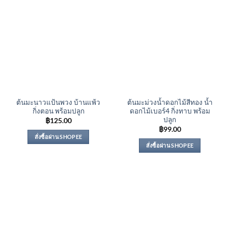
ต้นมะนาวแป้นพวง บ้านแพ้ว
ต้นมะม่วงน้ำดอกไม้สีทอง น้ำ
กิ่งตอน พร้อมปลูก
ดอกไม้เบอร์4 กิ่งทาบ พร้อม
ปลูก
฿
125.00
฿
99.00
สั่งซื้อผ่าน SHOPEE
สั่งซื้อผ่าน SHOPEE