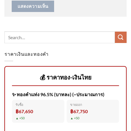
เปิดประวัติ ‘ไซสมพอน พมวิหาน’
อดีตประธานสภาแห่งชาติลาว
อุทิศตน-คุณงามความดีเพื่อ
ปย.ประชาชนทุกช
ราคาเงินและทองคำ
10 สิงหาคม 2569 สำนักข่าว
ต่างประเทศรายงานว่า นายก
รัฐมนตรีเบน
💰 ราคาทอง-เงินไทย
✨ ทองคำแท่ง 96.5% (บาทละ) (~ประมาณการ)
𝙉𝙀𝙒𝙎 : อุทยานแห่งชาติแก่ง
รับซื้อ
ขายออก
กระจาน บูรณาการร่วมหน่วย
฿67,650
฿67,750
งานความมั่น
▲ +50
▲ +50