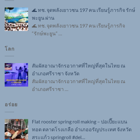
🌊 ทช. จุดพลังเยาวชน 197 คน เรียนรู้ภารกิจ รักษ์
พะยูน ผ่าน
🌊 ทช. จุดพลังเยาวชน 197 คน เรียนรู้ภารกิจ
“รักษ์พะยูน”
…
โลก
สัมผัสอาณาจักรอวกาศที่ใหญ่ที่สุดในไทย ณ
อำเภอศรีราชา จังหวัด
สัมผัสอาณาจักรอวกาศที่ใหญ่ที่สุดในไทย ณ
อำเภอศรีราชา
…
อร่อย
Flat rooster spring roll making – ปอเปี๊ยะแบน
ทอด ตลาดโรงเกลือ อำเภออรัญประเทศ จังหวัด
สระแก้ว springroll #del…