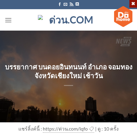
ข้าม
ไป
ยัง
เนื้อหา
บรรยากาศ บนดอยอินทนนท์ อำเภอ จอมทอง
จังหวัดเชียงใหม่ เช้าวัน
แชร์ลิ้งค์นี้ :
https://ด่วน.com/lqfo
📋
| ดู : 1
0
ครั้ง