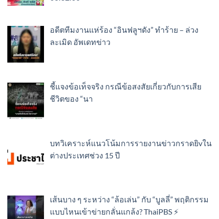
อดีตทีมงานแห่ร้อง “อินฟลูฯดัง” ทำร้าย – ล่วง
ละเมิด อัพเดทข่าว
ชี้แจงข้อเท็จจริง กรณีข้อสงสัยเกี่ยวกับการเสีย
ชีวิตของ “นา
บทวิเคราะห์แนวโน้มการรายงานข่าวกราดยิvใน
ต่างประเทศช่วง 15 ปี
เส้นบาง ๆ ระหว่าง “ล้อเล่น” กับ “บูลลี่” พฤติกรรม
แบบไหนเข้าข่ายกลั่นแกล้ง? ThaiPBS ⚡