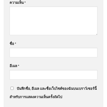
ความเห็น
*
อัพเดทข่าว
: “
ฮ่าๆ ประวัติศาสตร์ จ…
”
คุณ “บอกรักแม่” ⌚❤️ จัดโปรแ
2026-08-08 23:30:00
@2021แต่งรถสวยๆ
on
ด่วน โจรเจอของจริง จะกระชาก
สร้อยทอง แต่สาวฮึดสู้ | ข่าวอรุณอมรินทร์ 10/08/69
:
“
โจรกระจอก
”
สุดยอดสำนักข่าวคุณภาพ |
สำนักข่าววันนิวส์
ชื่อ
*
@suu-ga9092
on
แฉพฤติกรรม ด.ญ.เมียนมา บุกทำร้าย
เด็กไทยวัย 14 ในห้องน้ำโรงเรียน โซเชียลแชร์ไม่สำนึก
อัพเดทข่าว
: “
ไล่ออกนอกประเทศไปเรี…
”
อีเมล
*
Trump proclaims a deal for
@tonetone7738
on
แฉพฤติกรรม ด.ญ.เมียนมา บุก
Hamas to disarm in Gaza,
ทำร้ายเด็กไทยวัย 14 ในห้องน้ำโรงเรียน โซเชียลแชร์ไม่
nevertheless many hurdles and
บันทึกชื่อ, อีเมล และชื่อเว็บไซต์ของฉันบนเบราว์เซอร์นี้
สำนึก อัพเดทข่าว
: “
ผู้นำอ่อนแอ ถ้าเป็นพ…
”
uncertainty remain
สำหรับการแสดงความเห็นครั้งถัดไป