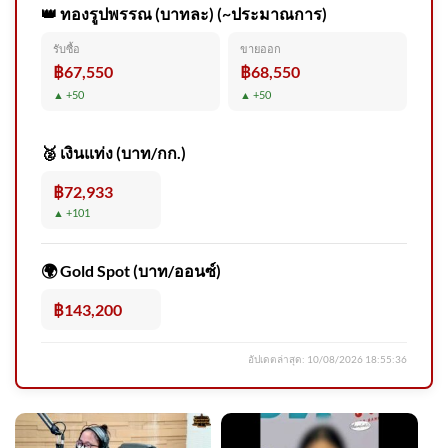
👑 ทองรูปพรรณ (บาทละ) (~ประมาณการ)
รับซื้อ
ขายออก
รวบหนุ่มบุกห้องพักหวังง้อขอ
฿67,550
฿68,550
คืนดีไม่สำเร็จ ชักมีดพกขู่ชี้หน้า
▲ +50
▲ +50
🥈 เงินแท่ง (บาท/กก.)
฿72,933
▲ +101
หนี ซ่อน สู้ หลักการสากลรับมือ
เหตุยิvในโรงเรียน ข่าวใต้แลได
🌍 Gold Spot (บาท/ออนซ์)
฿143,200
อัปเดตล่าสุด:
10/08/2026 18:55:36
จับตาไทยเปิดสัมพันธ์เมียนมา
เกมวัดใจ แนะรัฐบาลตั้งกรอบ
ชัด