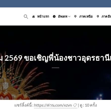
หน้าแรก
อัพเดท
ภาคเหนือ
ภาคอี
2569 ขอเชิญพี่น้องชาวอุดรธานี
แชร์ลิ้งค์นี้ :
https://ด่วน.com/xzvn
📋
| ดู : 1
0
ครั้ง