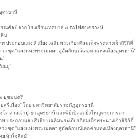
งอุดรธานี
รรณศิลป์ จาก โรงเรียนเทศบาล ๗ รถไฟสงเคราะห์
ลิน
ระกอบแสง สี เสียง เฉลิมพระเกียรติสมเด็จพระนางเจ้าสิริกิติ์
ชุด “แสงแห่งพระเมตตา สู่อัตลักษณ์เลอค่าแห่งเมืองอุดรธานี“
น”
รัณยู“
๒ มุขมนตรี
ายศรีเมือง” โดย มหาวิทยาลัยราชภัฏอุดรธานี
 ศาลเจ้าปู่-ย่า อุดรธานี และพิธีเปิดสุดยิ่งใหญ่ตระการตา
ระกอบแสง สี เสียง เฉลิมพระเกียรติสมเด็จพระนางเจ้าสิริกิติ์
ชุด “แสงแห่งพระเมตตา สู่อัตลักษณ์เลอค่าแห่งเมืองอุดรธานี“
ย หัวใจศิลป์“