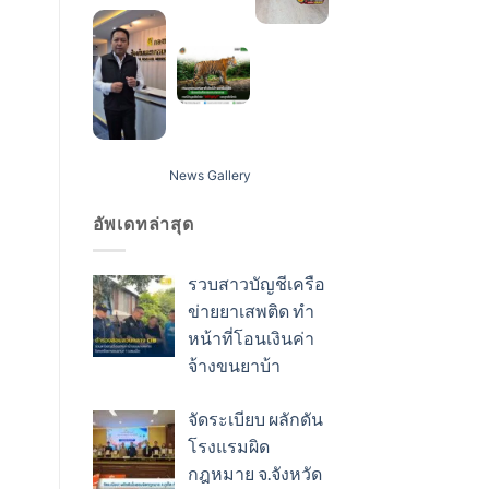
News Gallery
อัพเดทล่าสุด
รวบสาวบัญชีเครือ
ข่ายยาเสพติด ทำ
หน้าที่โอนเงินค่า
จ้างขนยาบ้า
จัดระเบียบ ผลักดัน
โรงแรมผิด
กฎหมาย จ.จังหวัด