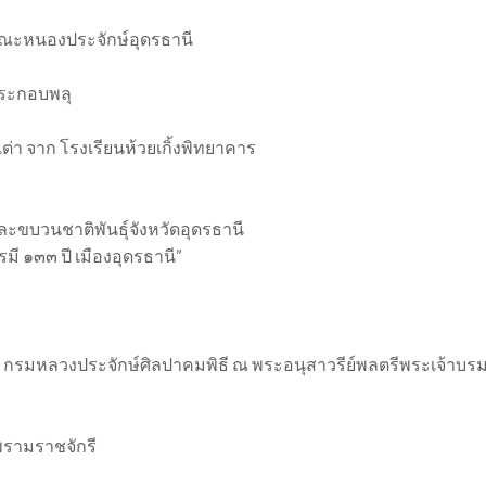
รณะหนองประจักษ์อุดรธานี
ประกอบพลุ
 จาก โรงเรียนห้วยเกิ้งพิทยาคาร
ะขบวนชาติพันธุ์จังหวัดอุดรธานี
มี ๑๓๓ ปี เมืองอุดรธานี”
อ กรมหลวงประจักษ์ศิลปาคมพิธี ณ พระอนุสาวรีย์พลตรีพระเจ้าบร
าพรามราชจักรี