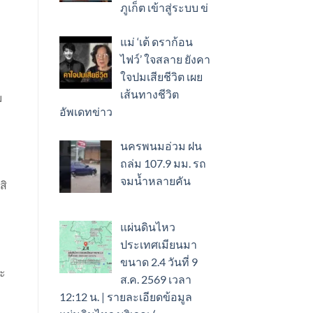
ภูเก็ต เข้าสู่ระบบ ข่
แม่ ‘เต้ ดราก้อน
ไฟว์’ ใจสลาย ยังคา
ใจปมเสียชีวิต เผย
เส้นทางชีวิต
ม
อัพเดทข่าว
นครพนมอ่วม ฝน
ถล่ม 107.9 มม. รถ
จมน้ำหลายคัน
สิ
แผ่นดินไหว
ประเทศเมียนมา
ขนาด 2.4 วันที่ 9
นะ
ส.ค. 2569 เวลา
12:12 น. | รายละเอียดข้อมูล