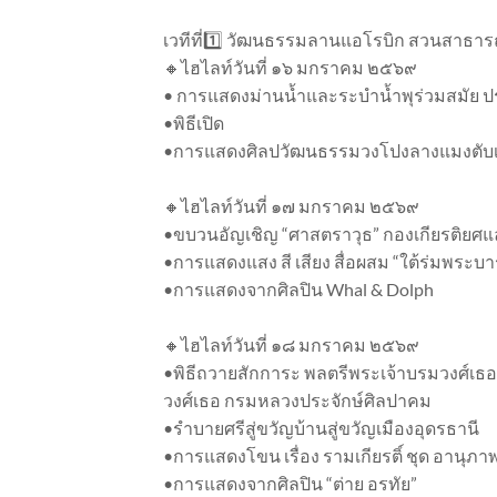
เวทีที่1️⃣ วัฒนธรรมลานแอโรบิก สวนสาธา
🔸ไฮไลท์วันที่ ๑๖ มกราคม ๒๕๖๙
• การแสดงม่านน้ำและระบำน้ำพุร่วมสมัย 
•พิธีเปิด
•การแสดงศิลปวัฒนธรรมวงโปงลางแมงตับเต่า
🔸ไฮไลท์วันที่ ๑๗ มกราคม ๒๕๖๙
•ขบวนอัญเชิญ “ศาสตราวุธ” กองเกียรติยศแล
•การแสดงแสง สี เสียง สื่อผสม “ใต้ร่มพระบาร
•การแสดงจากศิลปิน Whal & Dolph
🔸ไฮไลท์วันที่ ๑๘ มกราคม ๒๕๖๙
•พิธีถวายสักการะ พลตรีพระเจ้าบรมวงศ์เธ
วงศ์เธอ กรมหลวงประจักษ์ศิลปาคม
•รำบายศรีสู่ขวัญบ้านสู่ขวัญเมืองอุดรธานี
•การแสดงโขน เรื่อง รามเกียรติ์ ชุด อานุภ
•การแสดงจากศิลปิน “ต่าย อรทัย”