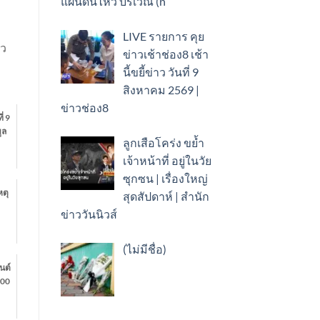
แผ่นดินไหว บริเวณ (n
LIVE รายการ คุย
าว
ข่าวเช้าช่อง8 เช้า
นี้ขยี้ข่าว วันที่ 9
สิงหาคม 2569 |
ข่าวช่อง8
่ 9
ูล
ลูกเสือโคร่ง ขย้ำ
เจ้าหน้าที่ อยู่ในวัย
ซุกซน | เรื่องใหญ่
หตุ
สุดสัปดาห์ | สำนัก
ข่าววันนิวส์
เรื่อง
(ไม่มีชื่อ)
89778
นต์
:00