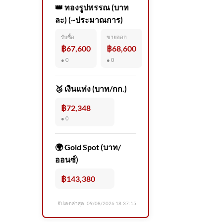
👑 ทองรูปพรรณ (บาท
ละ) (~ประมาณการ)
รับซื้อ
ขายออก
฿67,600
฿68,600
● 0
● 0
🥈 เงินแท่ง (บาท/กก.)
฿72,348
● 0
🌍 Gold Spot (บาท/
ออนซ์)
฿143,380
อัปเดตล่าสุด:
09/08/2026 18:37:15