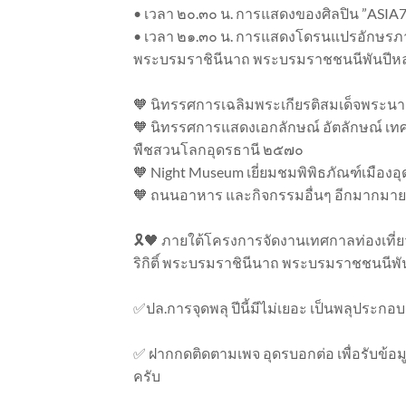
• เวลา ๒๐.๓๐ น. การแสดงของศิลปิน ”ASIA7
• เวลา ๒๑.๓๐ น. การแสดงโดรนแปรอักษรภาพ ป
พระบรมราชินีนาถ พระบรมราชชนนีพันปีหลวง 
🧡 นิทรรศการเฉลิมพระเกียรติสมเด็จพระนาง
🧡 นิทรรศการแสดงเอกลักษณ์ อัตลักษณ์ เท
พืชสวนโลกอุดรธานี ๒๕๗๐
🧡 Night Museum เยี่ยมชมพิพิธภัณฑ์เมืองอ
🧡 ถนนอาหาร และกิจกรรมอื่นๆ อีกมากมาย
🎗️🖤 ภายใต้โครงการจัดงานเทศกาลท่องเที่
ริกิติ์ พระบรมราชินีนาถ พระบรมราชชนนีพันป
✅ปล.การจุดพลุ ปีนี้มีไม่เยอะ เป็นพลุประกอ
✅ ฝากกดติดตามเพจ อุดรบอกต่อ เพื่อรับข้
ครับ