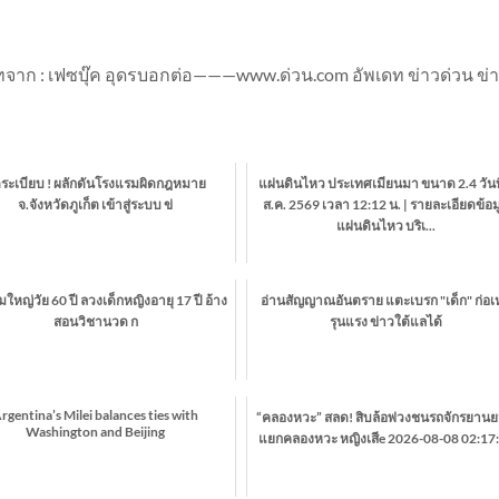
าก : เฟซบุ๊ค อุดรบอกต่อ———www.ด่วน.com อัพเดท ข่าวด่วน ข่
ดระเบียบ ! ผลักดันโรงแรมผิดกฎหมาย
แผ่นดินไหว ประเทศเมียนมา ขนาด 2.4 วันที
จ.จังหวัดภูเก็ต เข้าสู่ระบบ ข่
ส.ค. 2569 เวลา 12:12 น. | รายละเอียดข้อม
แผ่นดินไหว บริเ...
่มใหญ่วัย 60 ปี ลวงเด็กหญิงอายุ 17 ปี อ้าง
อ่านสัญญาณอันตราย แตะเบรก "เด็ก" ก่อเ
สอนวิชานวด ก
รุนแรง ข่าวใต้แลได้
rgentina’s Milei balances ties with
“คลองหวะ” สลด! สิบล้อพ่วงชนรถจักรยานย
Washington and Beijing
แยกคลองหวะ หญิงเสีe 2026-08-08 02:17