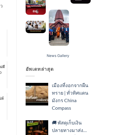
าว
News Gallery
่ดี
อัพเดทล่าสุด
0
เมืองที่งอกจากผืน
ทราย | ทั่วทิศแดน
่ห์
มังกร China
Compass
🚚 พัสดุเก็บเงิน
ปลายทางมาส่ง…