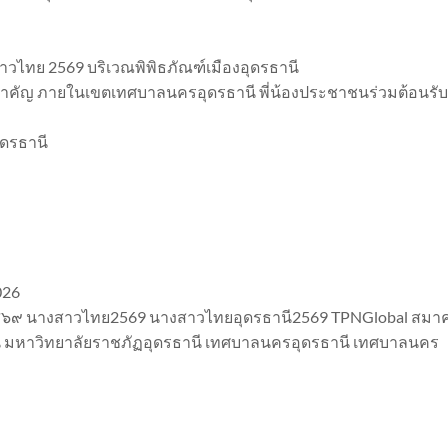
าวไทย 2569 บริเวณพิพิธภัณฑ์เมืองอุดรธานี
ยสำคัญ ภายในเขตเทศบาลนครอุดรธานี พี่น้องประชาชนร่วมต้อนรับ
ุดรธานี
026
๒๕๖๙ นางสาวไทย2569 นางสาวไทยอุดรธานี2569 TPNGlobal สมา
รธานี มหาวิทยาลัยราชภัฏอุดรธานี เทศบาลนครอุดรธานี เทศบาลนคร