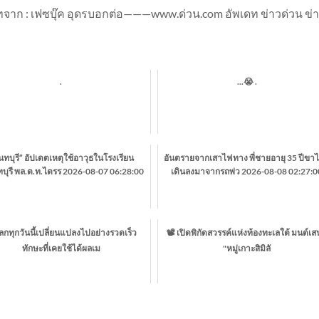
าก : เฟซบุ๊ค อุดรบอกต่อ———www.ด่วน.com อัพเดท ข่าวด่วน ข่
.
...😭 .
ทบุรี” อัปเดตเหตุใช้อาวุธในโรงเรียน
อันตรายจากเสาไฟทาง พี่ชายอายุ 35 ปีขาไม
บุรี พล.ต.ท.ไตรร 2026-08-07 06:28:00
เดินลงมาจากรถพ่ว 2026-08-08 02:27:0
ลกทุกวันนี้เปลี่ยนแปลงไปอย่างรวดเร็ว
📽️ เปิดพิกัดสวรรค์แห่งท้องทะเลใต้ มนต์เสน
ทักษะที่เคยใช้ได้ผลเม
"หมู่เกาะสิมิลั