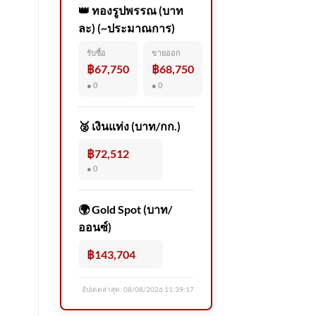
👑 ทองรูปพรรณ (บาท
ละ) (~ประมาณการ)
รับซื้อ
ขายออก
฿67,750
฿68,750
● 0
● 0
🥈 เงินแท่ง (บาท/กก.)
฿72,512
● 0
🌍 Gold Spot (บาท/
ออนซ์)
฿143,704
อัปเดตล่าสุด:
08/08/2026 11:39:17