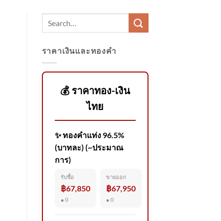
ราคาเงินและทองคำ
💰 ราคาทอง-เงิน
ไทย
✨ ทองคำแท่ง 96.5%
(บาทละ) (~ประมาณ
การ)
รับซื้อ
ขายออก
฿67,850
฿67,950
● 0
● 0