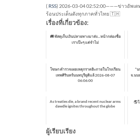
(
RSS
)
2026-03-04 02:52:00———ข่าวอัพเดทจ
ร้อนประเด็นดังทุกภาคทั่วไทย 🇹🇭
เรื่องที่เกี่ยวข้อง:
🚚 พัสดุเก็บเงินปลายทางมาส่ง...หน้ากล่องชื่อ
เราเป๊ะๆ แต่จำไม่
โฆษก ตำรวจเผยเหตุกราดยิvภายในโรงเรียน
“นน
เทพศิรินทร์นนทบุรียุติแล้ 2026-08-07
จ.นนท
06:06:00
As treaties die, a brand recent nuclear arms
🌎โ
dawdle ignites throughout the globe
ผู้เรียบเรียง