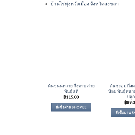
บ้านไร่ทุ่งหวังเมือง จังหวัดสงขลา
ต้นขนุนทวาย กิ่งทาบ สาย
ต้นชะอม กิ่
พันธุ์เเท้
น้อย พันธุ์หนา
ปลูก
฿
115.00
฿
89.
สั่งซื้อผ่าน SHOPEE
สั่งซื้อผ่าน