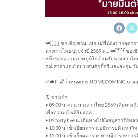
👑🇹🇭 ขอเชิญชวน…พ่อแม่พี่น้องชาวอุดรธาน
นางสาวไทย ประจำปี 2569 น… 👑🇹🇭 ขอเชิญ
หนึ่งของความภาคภูมิใจ ต้อนรับนางสาวไทย
รณ์ ศาลาแดง” อย่างสมศักดิ์ศรี และอบอุ่น วัน
✅👑🏳️‍🌈กำหนดการ HOMECOMING นางสาวไทย
⏰ ช่วงเช้า
• 09.00 น. คณะนางสาวไทย 2569 เดินทางถึงศาล
เพื่อความเป็นสิริมงคล
• 09.forty five น. เดินทางไปยังอนุสาวรีย
• 10.30 น. เข้าเยี่ยมคารวะอธิการบดี มหาวิท
• 13.00 น. เข้าเยี่ยมคารวะ ท่านผู้ว่าราชก