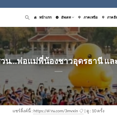
หน้าแรก
อัพเดท
ภาคเหนือ
ภาคอี
น…พ่อแม่พี่น้องชาวอุดรธานี และ
แชร์ลิ้งค์นี้ :
https://ด่วน.com/3mvxin
📋
| ดู : 1
0
ครั้ง