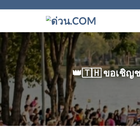
ข้าม
ไป
ยัง
เนื้อหา
👑🇹🇭 ขอเชิญชว