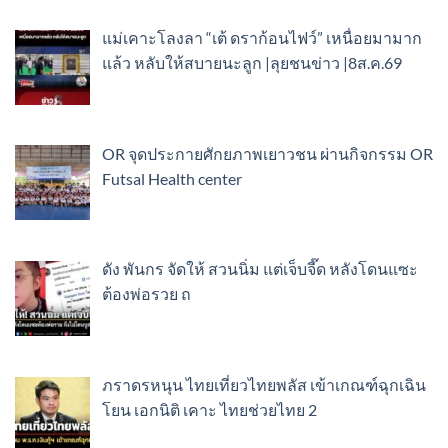
แม่เคาะโลงลา “เต้ ดราก้อนไฟว์” เหนื่อยมามาก
แล้ว หลับให้สบายนะลูก |ลุยชนข่าว |8ส.ค.69
OR จุดประกายศักยภาพเยาวชน ผ่านกิจกรรม OR
Futsal Health center
ดัง พันกร จัดให้ สวนนิ่ม แต่เจ็บจี๊ด หลังโดนแซะ
ต้องพ่อรวย ถ
ภราดรหนุน ไทยเที่ยวไทยพลัส เข้าเกณฑ์ฉุกเฉิน
โยน เอกนิติ เคาะ ไทยช่วยไทย 2