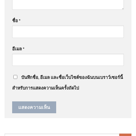
จะเปลี่ยนคนได้งัย…
”
. 2026-08-07 23:20:00
ชื่อ
*
@GenBXYZ
on
แม่ ‘เต้ ดราก้อนไฟว์’ ใจสลาย ยังคาใจปม
เสียชีวิต เผยเส้นทางชีวิต อัพเดทข่าว
: “
ทรงนี้ไม่ใช่ซึม
เศร้า…
”
อีเมล
*
‘รอดหรือร่วง เลือกตั้งบอร์ด
@Model-X45
on
แม่ ‘เต้ ดราก้อนไฟว์’ ใจสลาย ยังคาใจ
สำนักงานประกันสังคม’ หลัง
ปมเสียชีวิต เผยเส้นทางชีวิต อัพเดทข่าว
: “
คนที่เป็นโรค
ศาลปกครองกลางสั่งทุเลา
บันทึกชื่อ, อีเมล และชื่อเว็บไซต์ของฉันบนเบราว์เซอร์นี้
ซึมเศร้า…
”
สำหรับการแสดงความเห็นครั้งถัดไป
เพื่อนบ้านเผย ปู่-ย่า เป็นคนดี เด็ก
ชายก่อเหตุเป็นคนเก็บตัว |
ชั่วโมงข่าว เสาร์ – อาทิตย์
9ส.ค.69