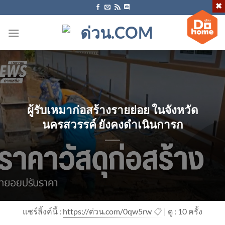
ข้าม
ไป
ยัง
เนื้อหา
ผู้รับเหมาก่อสร้างรายย่อย ในจังหวัด
นครสวรรค์ ยังคงดำเนินการก
แชร์ลิ้งค์นี้ :
https://ด่วน.com/0qw5rw
📋
| ดู : 1
0
ครั้ง