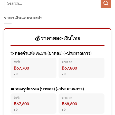
ราคาเงินและทองคำ
Argentinas Milei balances ties
with Washington and Beijing
💰 ราคาทอง-เงินไทย
✨ ทองคำแท่ง 96.5% (บาทละ) (~ประมาณการ)
คลองหวะ สลด สิบล้อพ่วงชนรถ
รับซื้อ
ขายออก
จักรยานยนต์ แยกคลองหวะ
฿67,700
฿67,800
หญิงเสีe 2026-08-08 02:17:00
● 0
● 0
👑 ทองรูปพรรณ (บาทละ) (~ประมาณการ)
รับซื้อ
ขายออก
วันที่ 8 สิงหาคม 2569 เว็บไซต์
฿67,600
฿68,600
ราชกิจจานุเบกษา เผยแพร่
● 0
● 0
ประกาศ