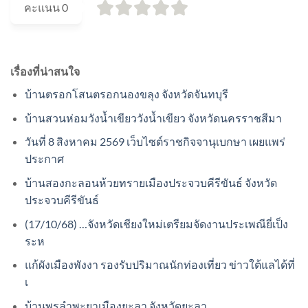
คะแนน
0
เรื่องที่น่าสนใจ
บ้านตรอกโสนตรอกนองขลุง จังหวัดจันทบุรี
บ้านสวนห่อมวังน้ำเขียววังน้ำเขียว จังหวัดนครราชสีมา
วันที่ 8 สิงหาคม 2569 เว็บไซต์ราชกิจจานุเบกษา เผยแพร่
ประกาศ
บ้านสองกะลอนห้วยทรายเมืองประจวบคีรีขันธ์ จังหวัด
ประจวบคีรีขันธ์
(17/10/68) …จังหวัดเชียงใหม่เตรียมจัดงานประเพณียี่เป็ง
ระห
แก้ผังเมืองพังงา รองรับปริมาณนักท่องเที่ยว ข่าวใต้แลได้ที่
เ
บ้านพรุลำพะยาเมืองยะลา จังหวัดยะลา