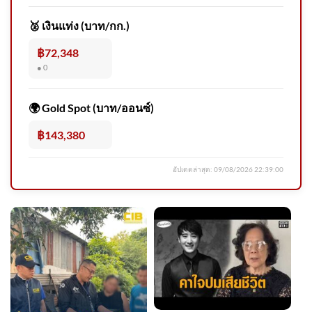
🥈 เงินแท่ง (บาท/กก.)
฿72,348
● 0
ปภ. ห่วงใยประชาชน วันที่ 6-9
สิงหาคม 2569 ปภ.แจ้งเตือน 49
🌍 Gold Spot (บาท/ออนซ์)
จั
฿143,380
อัปเดตล่าสุด:
09/08/2026 22:39:00
กรมอุทยานแห่งชาติ สัตว์ป่า
และพันธุ์พืช​ ชี้แจงข้อเท็จจริง