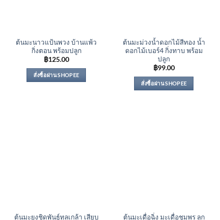
ต้นมะนาวแป้นพวง บ้านแพ้ว
ต้นมะม่วงน้ำดอกไม้สีทอง น้ำ
กิ่งตอน พร้อมปลูก
ดอกไม้เบอร์4 กิ่งทาบ พร้อม
ปลูก
฿
125.00
฿
99.00
สั่งซื้อผ่าน SHOPEE
สั่งซื้อผ่าน SHOPEE
ต้นมะยงชิดพันธุ์ทูลเกล้า เสียบ
ต้นมะเดื่อฉิ่ง มะเดื่อชุมพร ลูก