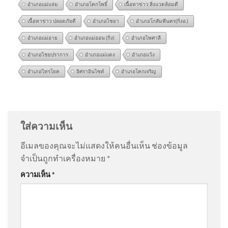
อำเภอแม่แจ่ม
อำเภอโคกโพธิ์
เนื้อหาข่าว สิ่งแวดล้อมดี
เนื้อหาข่าว ปลอดภัยดี
อำเภอไชยา
อำเภอโกสัมพีนคร(กิ่งอ.)
อำเภอแม่อาย
อำเภอแม่ออน (กิ่ง)
อำเภอไพศาลี
อำเภอไชยปราการ
อำเภอแม่แตง
อำเภอแว้ง
อำเภอไทรโยค
อิศราอินไซด์
อำเภอโคกเจริญ
จับหนุ่มใหญ่วัย 60 ปี ลวงเด็ก
@lilacha3664
on
เมื่อ ‘คุก’ ไม่ได้เปลี่ยน ‘คน’ แต่เป็นแดน
หญิงอายุ 17 ปี อ้างสอนวิชานวด
บ่มเพาะปีศาจ ผ่านเลนส์ ‘หรั่ง พระนคร’ | PART 1/3
: “
นำ
ก
เสนออีกมุมมองหนึ่ง…
”
ใส่ความเห็น
อีเมลของคุณจะไม่แสดงให้คนอื่นเห็น
ช่องข้อมูล
@สายทองแสนพวง
on
เมื่อ ‘คุก’ ไม่ได้เปลี่ยน ‘คน’ แต่เป็น
จำเป็นถูกทำเครื่องหมาย
*
แดนบ่มเพาะปีศาจ ผ่านเลนส์ ‘หรั่ง พระนคร’ | PART 1/3
:
อ่านสัญญาณอันตราย แตะเบรก
ความเห็น
*
“
คนคุกต่าง.ปท..ไม่แน่…
”
“เด็ก” ก่อเหตุรุนแรง ข่าวใต้แล
ได้
@Vinai-u6u
on
เมื่อ ‘คุก’ ไม่ได้เปลี่ยน ‘คน’ แต่เป็นแดน
บ่มเพาะปีศาจ ผ่านเลนส์ ‘หรั่ง พระนคร’ | PART 1/3
: “
คุก