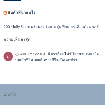
สินค้าที่น่าสนใจ
100 Molly Space พร้อมส่ง โมเดล สุ่ม ฟิกเกอร์ เลือกตัว มอลลี่
ความเห็นล่าสุด
@GenBXYZ
on
แม่ ‘เต้ ดราก้อนไฟว์’ ใจสลาย ยังคาใจ
ปมเสียชีวิต เผยเส้นทางชีวิต อัพเดทข่าว
แนะนำ