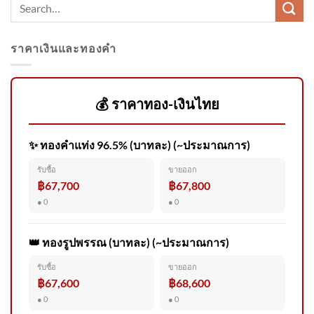
ราคาเงินและทองคำ
วันที่ 8 สิงหาคม 2569 เว็บไซต์
ราชกิจจานุเบกษา เผยแพร่
ประกาศ
💰 ราคาทอง-เงินไทย
✨ ทองคำแท่ง 96.5% (บาทละ) (~ประมาณการ)
ปภ. ห่วงใยประชาชน วันที่ 6-9
รับซื้อ
ขายออก
สิงหาคม 2569 ปภ.แจ้งเตือน 49
฿67,700
฿67,800
จั
● 0
● 0
👑 ทองรูปพรรณ (บาทละ) (~ประมาณการ)
รับซื้อ
ขายออก
กรมอุทยานแห่งชาติ สัตว์ป่า
฿67,600
฿68,600
และพันธุ์พืช​ ชี้แจงข้อเท็จจริง
● 0
● 0