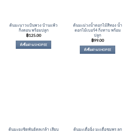
ต้นมะนาวแป้นพวง บ้านแพ้ว
ต้นมะม่วงน้ำดอกไม้สีทอง น้ำ
กิ่งตอน พร้อมปลูก
ดอกไม้เบอร์4 กิ่งทาบ พร้อม
ปลูก
฿
125.00
฿
99.00
สั่งซื้อผ่าน SHOPEE
สั่งซื้อผ่าน SHOPEE
ต้นมะยงชิดพันธุ์ทูลเกล้า เสียบ
ต้นมะเดื่อฉิ่ง มะเดื่อชุมพร ลูก