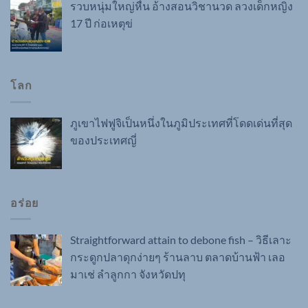
รวบหนุ่มใหญ่หื่น อ้างสอนวิชานวด ลวงเด็กหญิง
17 ปี ก่อเหตุข่
โลก
ภูเขาไฟฟูจิเป็นหนึ่งในภูมิประเทศที่โดดเด่นที่สุด
ของประเทศญี่
อร่อย
Straightforward attain to debone fish – วิธีเลาะ
กระดูกปลาดุกง่ายๆ ร้านลาบ ตลาดบ้านฟ้า เลอ
มาเช่ ลำลูกกา จังหวัดปทุ