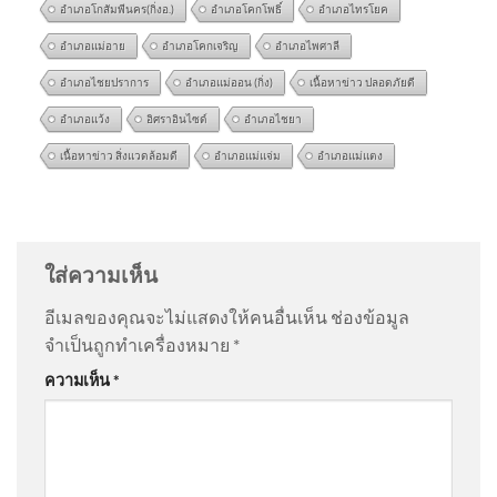
อำเภอโกสัมพีนคร(กิ่งอ.)
อำเภอโคกโพธิ์
อำเภอไทรโยค
อำเภอแม่อาย
อำเภอโคกเจริญ
อำเภอไพศาลี
อำเภอไชยปราการ
อำเภอแม่ออน (กิ่ง)
เนื้อหาข่าว ปลอดภัยดี
อำเภอแว้ง
อิศราอินไซด์
อำเภอไชยา
เนื้อหาข่าว สิ่งแวดล้อมดี
อำเภอแม่แจ่ม
อำเภอแม่แตง
. 2026-08-07 23:20:00
@GenBXYZ
on
แม่ ‘เต้ ดราก้อนไฟว์’ ใจสลาย ยังคาใจปม
เสียชีวิต เผยเส้นทางชีวิต อัพเดทข่าว
: “
ทรงนี้ไม่ใช่ซึม
เศร้า…
”
ใส่ความเห็น
อีเมลของคุณจะไม่แสดงให้คนอื่นเห็น
ช่องข้อมูล
@Model-X45
on
แม่ ‘เต้ ดราก้อนไฟว์’ ใจสลาย ยังคาใจ
จำเป็นถูกทำเครื่องหมาย
*
ปมเสียชีวิต เผยเส้นทางชีวิต อัพเดทข่าว
: “
คนที่เป็นโรค
‘รอดหรือร่วง เลือกตั้งบอร์ด
ความเห็น
*
ซึมเศร้า…
”
สำนักงานประกันสังคม’ หลัง
ศาลปกครองกลางสั่งทุเลา
@หนองบัวพัฒนา
on
แม่ ‘เต้ ดราก้อนไฟว์’ ใจสลาย ยังคา
ใจปมเสียชีวิต เผยเส้นทางชีวิต อัพเดทข่าว
: “
คิดเองเชื่อ