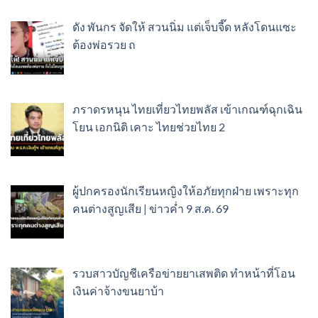
ดัง พันกร จัดให้ สวนนิ่ม แต่เจ็บจี๊ด หลังโดนแซะ
ต้องพ่อรวย ถ
ภราดรหนุน ไทยเที่ยวไทยพลัส เข้าเกณฑ์ฉุกเฉิน
โยน เอกนิติ เคาะ ไทยช่วยไทย 2
ผู้ปกครองนักเรียนหญิงให้อภัยทุกฝ่าย เพราะทุก
คนต่างสูญเสีย | ข่าวค่ำ 9 ส.ค. 69
รวบสาวบัญชีเครือข่ายยาเสพติด ทำหน้าที่โอน
เงินค่าจ้างขนยาบ้า