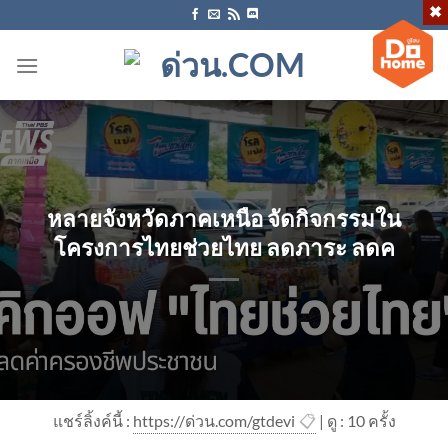
ข้าม
ไป
ยัง
เนื้อหา
หลายจังหวัดภาคเหนือ จัดกิจกรรมใน
โครงการไทยช่วยไทย ลดภาระ ลดค
แชร์ลิ้งค์นี้ :
https://ด่วน.com/gtdevi
📋
| ดู : 1
0
ครั้ง