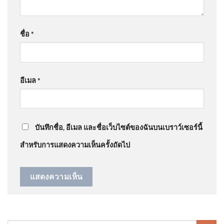
ตัวเองอย่…
”
เพื่อนบ้านเผย ปู่-ย่า เป็นคนดี เด็ก
ชายก่อเหตุเป็นคนเก็บตัว |
ชื่อ
*
ชั่วโมงข่าว เสาร์ – อาทิตย์
@นิคมธน
on
ลูกเสือโคร่ง ขย้ำเจ้าหน้าที่ อยู่ในวัยซุกซน
9ส.ค.69
| เรื่องใหญ่สุดสัปดาห์ | สำนักข่าววันนิวส์
: “
จัดการเอา
กระดูกของมั…
”
อีเมล
*
Argentinas Milei balances ties
@NidBeagle
on
ด่วน โดนบูลลี่ตอนเด็ก ชกเลืoดกบปาก ​
:
with Washington and Beijing
“
สมัยนี้ มันเลวร้ายกว…
”
บันทึกชื่อ, อีเมล และชื่อเว็บไซต์ของฉันบนเบราว์เซอร์นี้
สำหรับการแสดงความเห็นครั้งถัดไป
คลองหวะ สลด สิบล้อพ่วงชนรถ
จักรยานยนต์ แยกคลองหวะ
หญิงเสีe 2026-08-08 02:17:00