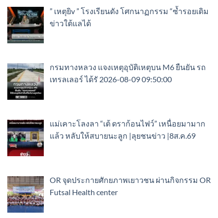
” เหตุยิv ” โรงเรียนดัง โศกนาฏกรรม “ซ้ำรอยเดิม
ข่าวใต้แลได้
กรมทางหลวง แจงเหตุอุบัติเหตุบน M6 ยืนยัน รถ
เทรลเลอร์ ได้รั 2026-08-09 09:50:00
แม่เคาะโลงลา “เต้ ดราก้อนไฟว์” เหนื่อยมามาก
แล้ว หลับให้สบายนะลูก |ลุยชนข่าว |8ส.ค.69
OR จุดประกายศักยภาพเยาวชน ผ่านกิจกรรม OR
Futsal Health center