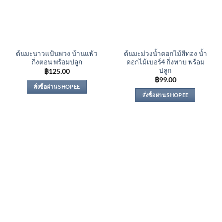
ต้นมะนาวแป้นพวง บ้านแพ้ว
ต้นมะม่วงน้ำดอกไม้สีทอง น้ำ
กิ่งตอน พร้อมปลูก
ดอกไม้เบอร์4 กิ่งทาบ พร้อม
ปลูก
฿
125.00
฿
99.00
สั่งซื้อผ่าน SHOPEE
สั่งซื้อผ่าน SHOPEE