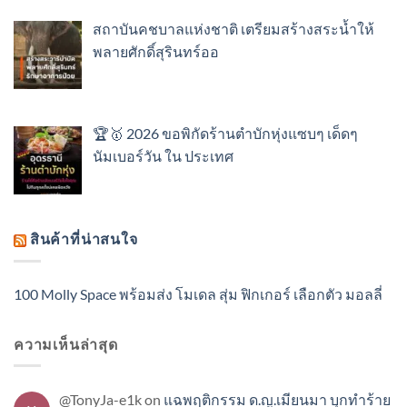
สถาบันคชบาลแห่งชาติ เตรียมสร้างสระน้ำให้
พลายศักดิ์สุรินทร์ออ
🏆🥇 2026 ขอพิกัดร้านตำบักหุ่งแซบๆ เด็ดๆ
นัมเบอร์วัน ใน ประเทศ
สินค้าที่น่าสนใจ
100 Molly Space พร้อมส่ง โมเดล สุ่ม ฟิกเกอร์ เลือกตัว มอลลี่
ความเห็นล่าสุด
@TonyJa-e1k
on
แฉพฤติกรรม ด.ญ.เมียนมา บุกทำร้าย