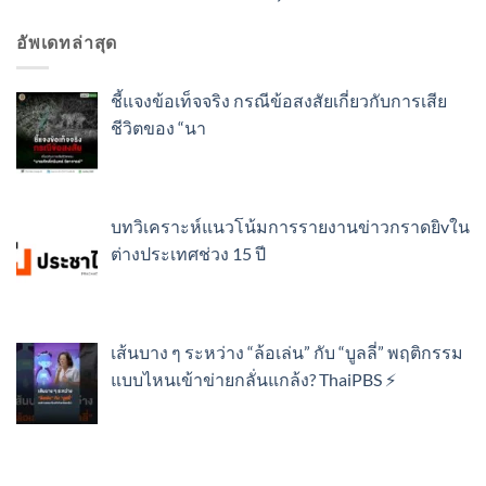
อัพเดทล่าสุด
ชี้แจงข้อเท็จจริง กรณีข้อสงสัยเกี่ยวกับการเสีย
ชีวิตของ “นา
บทวิเคราะห์แนวโน้มการรายงานข่าวกราดยิvใน
ต่างประเทศช่วง 15 ปี
เส้นบาง ๆ ระหว่าง “ล้อเล่น” กับ “บูลลี่” พฤติกรรม
แบบไหนเข้าข่ายกลั่นแกล้ง? ThaiPBS ⚡