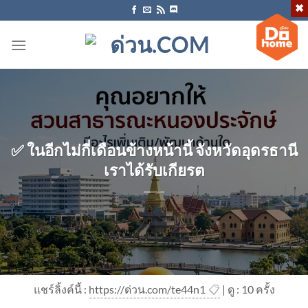
ข้าม
ไป
ยัง
เนื้อหา
✅ ในอีกไม่กี่เดือนข้างหน้านี้ จังหวัดอุดรธานี
เราได้รับเกียรต
แชร์ลิ้งค์นี้ :
https://ด่วน.com/te44n1
📋
| ดู : 1
0
ครั้ง