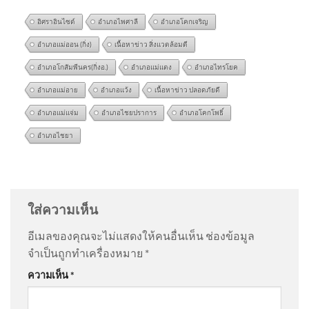
อิศราอินไซด์
อำเภอไพศาลี
อำเภอโคกเจริญ
อำเภอแม่ออน (กิ่ง)
เนื้อหาข่าว สิ่งแวดล้อมดี
อำเภอโกสัมพีนคร(กิ่งอ.)
อำเภอแม่แตง
อำเภอไทรโยค
อำเภอแม่อาย
อำเภอแว้ง
เนื้อหาข่าว ปลอดภัยดี
อำเภอแม่แจ่ม
อำเภอไชยปราการ
อำเภอโคกโพธิ์
อำเภอไชยา
รวบหนุ่มบุกห้องพักหวังง้อขอ
@TonyJa-e1k
on
แฉพฤติกรรม ด.ญ.เมียนมา บุกทำร้าย
คืนดีไม่สำเร็จ ชักมีดพกขู่ชี้หน้า
เด็กไทยวัย 14 ในห้องน้ำโรงเรียน โซเชียลแชร์ไม่สำนึก
อัพเดทข่าว
: “
ฮ่าๆ ประวัติศาสตร์ จ…
”
ใส่ความเห็น
อีเมลของคุณจะไม่แสดงให้คนอื่นเห็น
ช่องข้อมูล
@2021แต่งรถสวยๆ
on
ด่วน โจรเจอของจริง จะกระชาก
จำเป็นถูกทำเครื่องหมาย
*
สร้อยทอง แต่สาวฮึดสู้ | ข่าวอรุณอมรินทร์ 10/08/69
:
หนี ซ่อน สู้ หลักการสากลรับมือ
ความเห็น
*
“
โจรกระจอก
”
เหตุยิvในโรงเรียน ข่าวใต้แลได