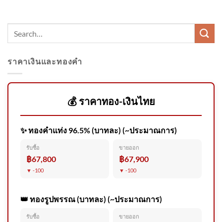
นนท 2026-08-09 09:06:00
ราคาเงินและทองคำ
รัฐบาลเร่งวางแผนรับมือ
อุทกภัย–ภัยแล้งภาคกลาง
“รมว.สุรศักดิ์”
💰 ราคาทอง-เงินไทย
✨ ทองคำแท่ง 96.5% (บาทละ) (~ประมาณการ)
ปิดล้อม 5 ชั่วโมง จับ “หมวดชัย”
รับซื้อ
ขายออก
ตำรวจเกษียณ บุกยิvหนุ่มฉุนไม่
฿67,800
฿67,900
ช่วยเคลียร์คดี |ลุยชนข่าว
▼ -100
▼ -100
|8ส.ค.69
👑 ทองรูปพรรณ (บาทละ) (~ประมาณการ)
รับซื้อ
ขายออก