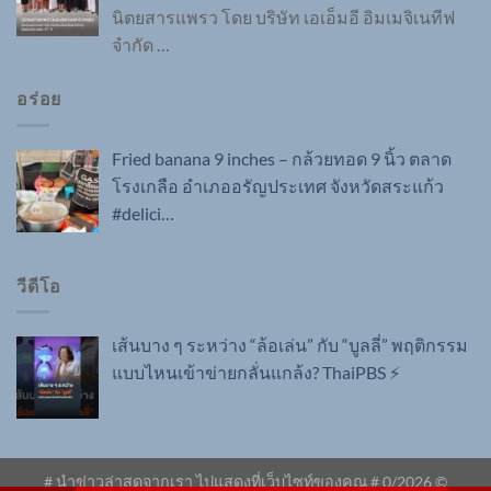
นิตยสารแพรว โดย บริษัท เอเอ็มอี อิมเมจิเนทีฟ
จำกัด
…
อร่อย
Fried banana 9 inches – กล้วยทอด 9 นิ้ว ตลาด
โรงเกลือ อำเภออรัญประเทศ จังหวัดสระแก้ว
#delici…
วีดีโอ
เส้นบาง ๆ ระหว่าง “ล้อเล่น” กับ “บูลลี่” พฤติกรรม
แบบไหนเข้าข่ายกลั่นแกล้ง? ThaiPBS ⚡
# นำข่าวล่าสุดจากเรา ไปแสดงที่เว็บไซท์ของคุณ #
0
/2026 ©