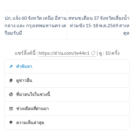
ปภ. แจ้ง 60 จังหวัด เหนือ อีสาน
สทนช.เตือน 37 จังหวัดเสี่ยงน้ำ
กลาง และ กรุงเทพมหานคร เต
ท่วมขัง 15-18 พ.ค.2569 สาเห
รียมรับมื
ตุห
แชร์ลิ้งค์นี้ :
https://ด่วน.com/te44n1
📋
| ดู : 1
0
ครั้ง
คำค้นหา.
ดูข่าวอื่น.
ที่น่าสนใจในช่วงนี้.
ช่วงเดือนที่ผ่านมา
ความเห็นล่าสุด.