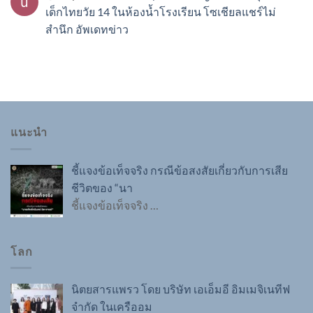
เด็กไทยวัย 14 ในห้องน้ำโรงเรียน โซเชียลแชร์ไม่
สำนึก อัพเดทข่าว
แนะนำ
ชี้แจงข้อเท็จจริง กรณีข้อสงสัยเกี่ยวกับการเสีย
ชีวิตของ “นา
ชี้แจงข้อเท็จจริง
…
โลก
นิตยสารแพรว โดย บริษัท เอเอ็มอี อิมเมจิเนทีฟ
จำกัด ในเครืออม