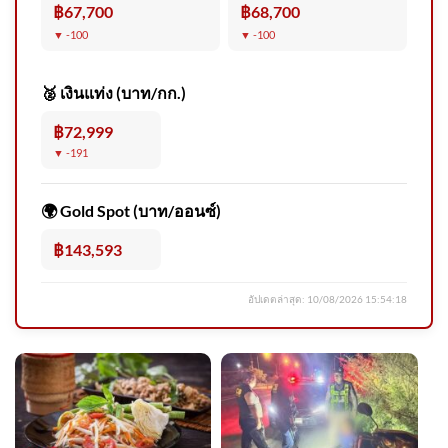
(9 ส.ค. 69) นายชัชชาติ สิทธิ
฿67,700
฿68,700
พันธุ์ ผู้ว่าราชการ
▼ -100
▼ -100
กรุงเทพมหานคร
🥈 เงินแท่ง (บาท/กก.)
฿72,999
▼ -191
2026-08-09 16:24:00 | ข่าวสาร
จากกรุมอุตุนิยมวิทยา
🌍 Gold Spot (บาท/ออนซ์)
฿143,593
อัปเดตล่าสุด:
10/08/2026 15:54:18
หาดใหญ่ เทศบาลนครหาดใหญ่
เร่งแก้น้ำท่วม เตรียมงบ 8–9 ล้า
นขุ 2026-08-09 02:44:00