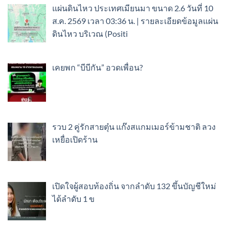
แผ่นดินไหว ประเทศเมียนมา ขนาด 2.6 วันที่ 10
ส.ค. 2569 เวลา 03:36 น. | รายละเอียดข้อมูลแผ่น
ดินไหว บริเวณ (Positi
เคยพก “บีบีกัน” อวดเพื่อน?
รวบ 2 คู่รักสายตุ๋น แก๊งสแกมเมอร์ข้ามชาติ ลวง
เหยื่อเปิดร้าน
เปิดใจผู้สอบท้องถิ่น จากลำดับ 132 ขึ้นบัญชีใหม่
ได้ลำดับ 1 ข