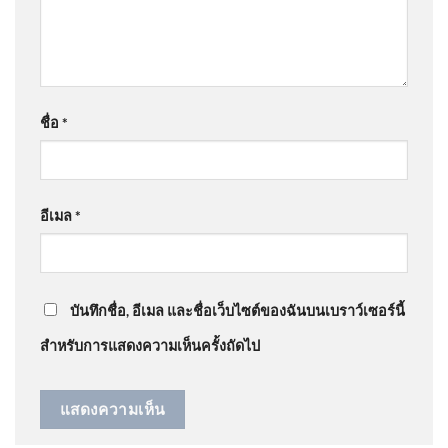
@suu-ga9092
on
แฉพฤติกรรม ด.ญ.เมียนมา บุกทำร้าย
เด็กไทยวัย 14 ในห้องน้ำโรงเรียน โซเชียลแชร์ไม่สำนึก
อัพเดทข่าว
: “
ไล่ออกนอกประเทศไปเรี…
”
จับตาไทยเปิดสัมพันธ์เมียนมา
เกมวัดใจ แนะรัฐบาลตั้งกรอบ
ชื่อ
*
ชัด
@tonetone7738
on
แฉพฤติกรรม ด.ญ.เมียนมา บุก
ทำร้ายเด็กไทยวัย 14 ในห้องน้ำโรงเรียน โซเชียลแชร์ไม่
สำนึก อัพเดทข่าว
: “
ผู้นำอ่อนแอ ถ้าเป็นพ…
”
อีเมล
*
⚠️ แจ้งเตือนพี่น้องชาว
@AMARINTVHD
on
ด่วน โจรเจอของจริง จะกระชาก
หนองคาย และประชาชนจังหวัด
สร้อยทอง แต่สาวฮึดสู้ | ข่าวอรุณอมรินทร์ 10/08/69
:
ใกล้เคียงที่อ
บันทึกชื่อ, อีเมล และชื่อเว็บไซต์ของฉันบนเบราว์เซอร์นี้
“
Nuter A NUTER A SKN …
”
สำหรับการแสดงความเห็นครั้งถัดไป
รัฐบาล ติดตามดูแลผู้ได้รับผลก
ระทบเหตุโรงเรียนเทพศิรินทร์