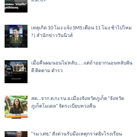
เหตุเกิด 10 โมง แจ้ง SMS เตือน 11 โมง ช้าไปไหม
? | สำนักข่าววันนิวส์
เมื่อคืนผมนอนไม่หลับ… . แต่ถ้าอยากนอนหลับฝัน
ดี ติดตาม ตำรว
สด…จาก ต.กะรน อ.เมืองจังหวัดภูเก็ต “จังหวัด
ภูเก็ตโมเดล” จัดระเบียบทวงคืน
“รมว.ศธ.” สั่งด่วนรับมือเหตุกราดยิvโรงเรียน