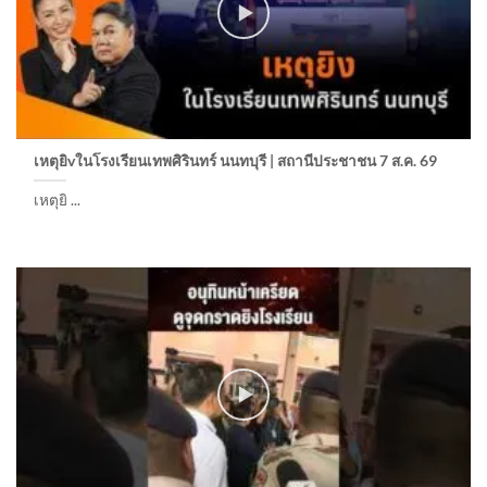
เหตุยิvในโรงเรียนเทพศิรินทร์ นนทบุรี | สถานีประชาชน 7 ส.ค. 69
เหตุยิ ...