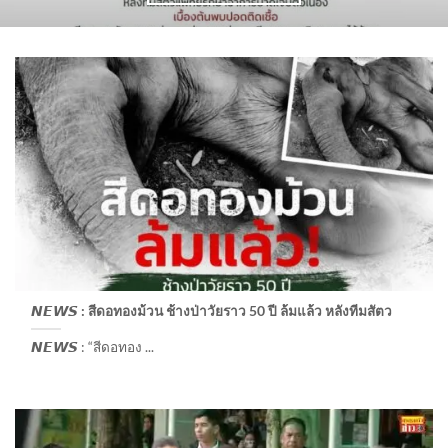
𝙉𝙀𝙒𝙎 : สีดอทองม้วน ช้างป่าวัยราว 50 ปี ล้มแล้ว หลังทีมสัตว
𝙉𝙀𝙒𝙎 : “สีดอทอง ...