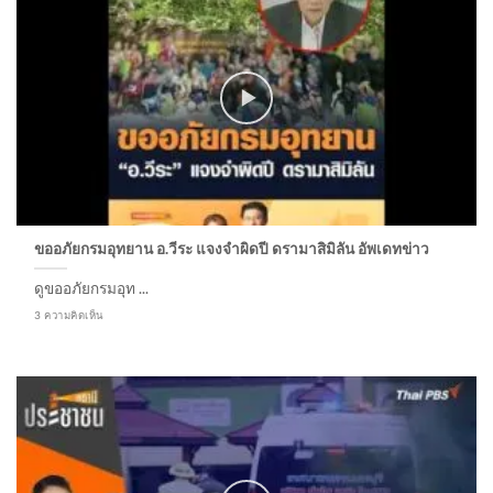
ขออภัยกรมอุทยาน อ.วีระ แจงจำผิดปี ดรามาสิมิลัน อัพเดทข่าว
ดูขออภัยกรมอุท ...
3 ความคิดเห็น