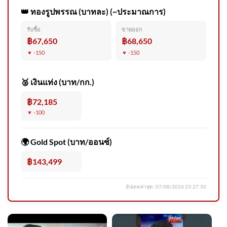
👑 ทองรูปพรรณ (บาทละ) (~ประมาณการ)
รับซื้อ
ขายออก
฿67,650
฿68,650
▼ -150
▼ -150
🥈 เงินแท่ง (บาท/กก.)
฿72,185
▼ -100
🌍 Gold Spot (บาท/ออนซ์)
฿143,499
อัปเดตล่าสุด:
07/08/2026 23:27:50