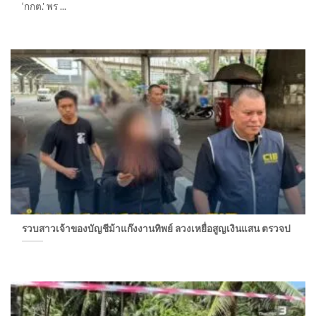
‘กกต.' พร ...
รวบสาวเจ้าของบัญชีม้าแก๊งงานทิพย์ ลวงเหยื่อสูญเงินแสน ตรวจป