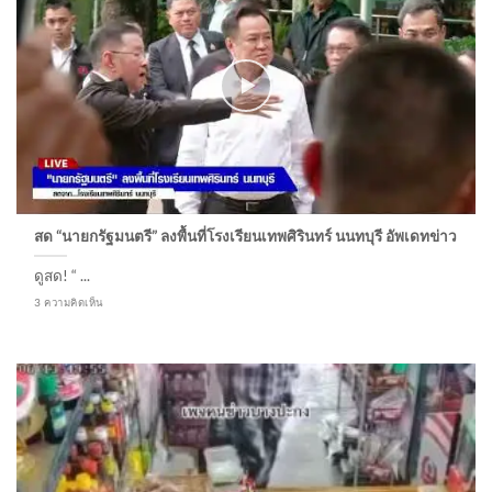
สด “นายกรัฐมนตรี” ลงพื้นที่โรงเรียนเทพศิรินทร์ นนทบุรี อัพเดทข่าว
ดูสด! “ ...
3 ความคิดเห็น