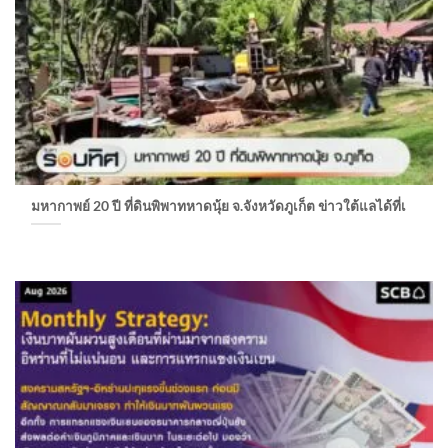
มหากาพย์ 20 ปี ที่ดินพิพาทหาดนุ้ย จ.จังหวัดภูเก็ต ข่าวใต้แลได้ที่เ