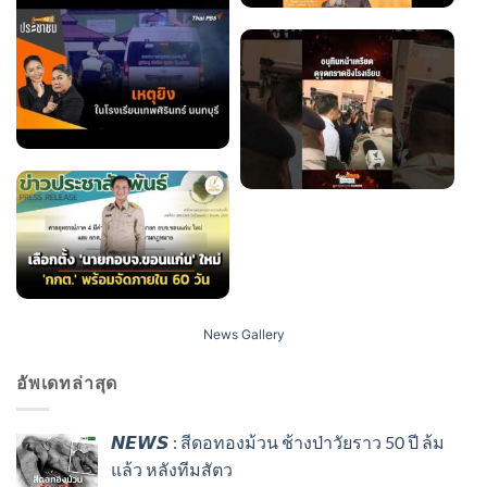
News Gallery
อัพเดทล่าสุด
𝙉𝙀𝙒𝙎 : สีดอทองม้วน ช้างป่าวัยราว 50 ปี ล้ม
แล้ว หลังทีมสัตว