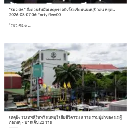
“รมว.ศธ.” สั่งด่วนรับมือเหตุกราดยิvโรงเรียนนนทบุรี วอน หยุดแ
2026-08-07 06:Forty five:00
“รมว.ศธ.& ...
เหตุยิv รร.เทพศิรินทร์ นนทบุรี เสียชีวิตรวม 8 ราย รวมปู่ย่าของ นร.ผู้
ก่อเหตุ – บาดเจ็บ 22 ราย