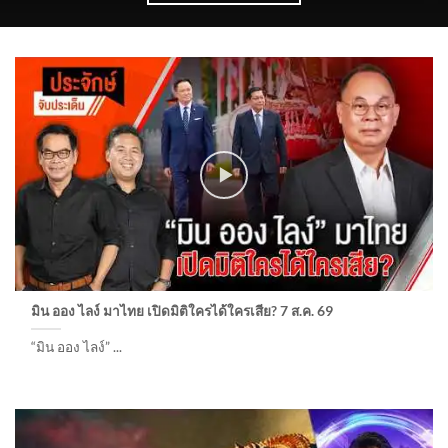
มิน ออง ไลง์ มาไทย เปิดมิติใครได้ใครเสีย? 7 ส.ค. 69
“มิน ออง ไลง์” ...