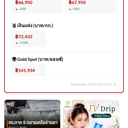
฿66,950
฿67,950
▲ +200
▲ +200
🥈 เงินแท่ง (บาท/กก.)
฿72,433
▲ +1,036
🌍 Gold Spot (บาท/ออนซ์)
฿141,934
อัปเดตล่าสุด:
07/08/2026 13:21:25