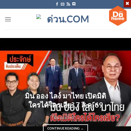
ข้าม
ไป
ยัง
เนื้อหา
VIDEO
มิน ออง ไลง์ มาไทย เปิดมิติ
ใครได้ใครเสีย? 7 ส.ค. 69
“มิน ออง ไลง์” ...
CONTINUE READING
→