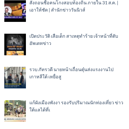
สั่งถอนชื่อคนโกงสอบท้องถิ่น ภายใน 31 ส.ค. |
เอาให้ชัด | สำนักข่าววันนิวส์
เปิดประวัติ เสือเด็ก สาเหตุทำร้าย เจ้าหน้าที่ดับ
อัพเดทข่าว
รวบ ภัทรวดี นายหน้าเถื่อนตุ๋นส่งแรงงานไป
เกาหลีใต้ เหยื่อสู
แก้ผังเมืองพังงา รองรับปริมาณนักท่องเที่ยว ข่าว
ใต้แลได้ที่เ