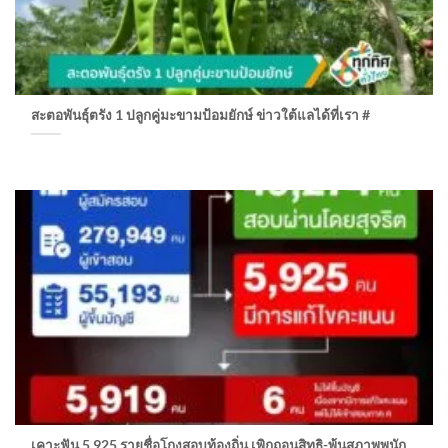
สะตอพันธุ์ตรัง 1 ปลูกคู่มะขามป้อมยักษ์ ข่าวใต้แลได้ที่เรา #
เคาะฟัน 5,925 รายชื่อโกงสอบท้องถิ่น เพิกถอนสิทธิ-พ้นสภาพพนัก