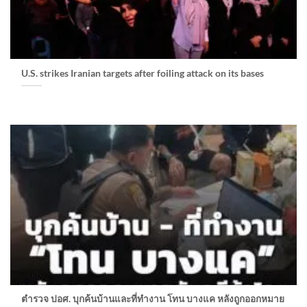
U.S. strikes Iranian targets after foiling attack on its bases
ตำรวจ ปอศ. บุกค้นบ้านและที่ทำงาน โทน บางแค หลังถูกออกหมาย