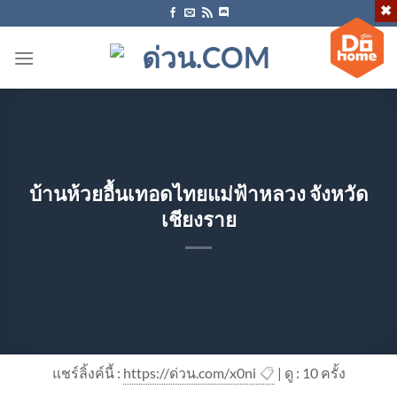
ข้าม
ไป
ยัง
เนื้อหา
บ้านห้วยอื้นเทอดไทยแม่ฟ้าหลวง จังหวัด
เชียงราย
แชร์ลิ้งค์นี้ :
https://ด่วน.com/x0ni
📋
| ดู : 1
0
ครั้ง