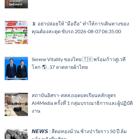
📵 อย่าปล่อยให้ “มือถือ” ทำให้การเดินทางของ
คุณต้องสะดุด ขับรถ 2026-08-07 06:35:00
Serene Vitality ของไทย 🇹🇭 พร้อมก้าวสู่เวที
โลก 🌎 . 37 ลวดลายผ้าไทย
สถาบันอิศรา-สสส.ถอดบทเรียนหลักสูตร
AI4Media ครั้งที่ 1 กลุ่มบรรณาธิการและผู้ปฏิบัติ
งาน
𝙉𝙀𝙒𝙎 : สีดอทองม้วน ช้างป่าวัยราว 50 ปี ล้ม
แล้ว หลังทีมสัตว