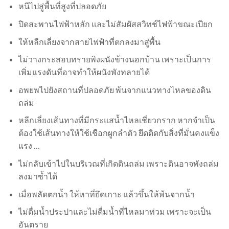
หนีไปสู่พื้นที่สูงที่ปลอดภัย
ปิดสะพานไฟฟ้าหลัก และไม่สัมผัสสวิทช์ไฟฟ้าขณะเปียก
ให้หลีกเลี่ยงจากสายไฟฟ้าที่ตกลงมาสู่พื้น
ไม่วางกระสอบทรายพิงผนังข้างนอกบ้าน เพราะเป็นการ
เพิ่มแรงดันที่อาจทำให้ผนังพังทลายได้
อพยพไปยังสถานที่ปลอดภัย พ้นจากแนวทางไหลของดิน
ถล่ม
หลีกเลี่ยงเส้นทางที่มีกระแสน้ำไหลเชี่ยวกราก หากจำเป็น
ต้องใช้เส้นทางให้ใช้เชือกผูกลำตัว ยึดติดกับสิ่งที่มั่นคงแข็ง
แรง …
ไม่กลับเข้าไปในบริเวณที่เกิดดินถล่ม เพราะดินอาจพังถล่ม
ลงมาซ้ำได้
เมื่อพลัดตกน้ำ ให้หาที่ยึดเกาะ แล้วขึ้นให้พ้นจากน้ำ
ไม่ดื่มน้ำประปาและไม่ดื่มน้ำที่ไหลมาท่วม เพราะจะเป็น
อันตราย