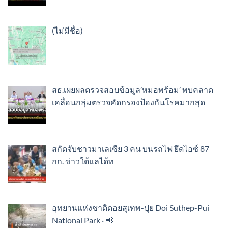
เรื่อง
(ไม่มีชื่อ)
89505
สธ.เผยผลตรวจสอบข้อมูล’หมอพร้อม’ พบคลาด
เคลื่อนกลุ่มตรวจคัดกรองป้องกันโรคมากสุด
สกัดจับชาวมาเลเซีย 3 คน บนรถไฟ ยึดไอซ์ 87
กก. ข่าวใต้แลได้ท
อุทยานแห่งชาติดอยสุเทพ-ปุย Doi Suthep-Pui
National Park · 📢