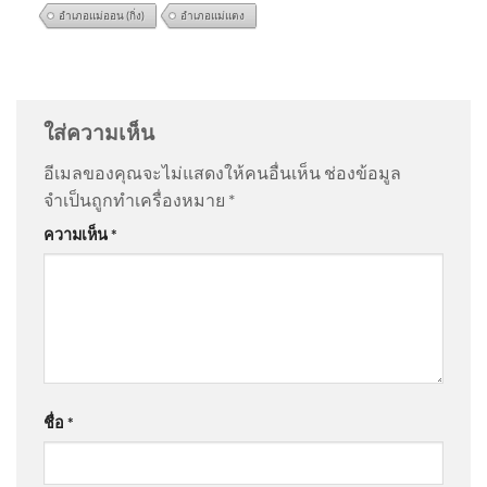
อำเภอแม่ออน (กิ่ง)
อำเภอแม่แตง
เหตุยิvในโรงเรียนเทพศิรินทร์
@Chotapus
on
ตรวจสอบ “อาวุธปืน” ที่ถูกใช้ก่อเหตุ |
นนทบุรี | สถานีประชาชน 7 ส.ค.
ข่าวค่ำ 7 ส.ค. 69
: “
ให้ราชการพกปืน ชาวบ้…
”
69
ใส่ความเห็น
@somchityainork4733
on
สด “นายกรัฐมนตรี” ลงพื้นที่
อีเมลของคุณจะไม่แสดงให้คนอื่นเห็น
ช่องข้อมูล
โรงเรียนเทพศิรินทร์ นนทบุรี อัพเดทข่าว
: “
เรื่องคอนเท้น
จำเป็นถูกทำเครื่องหมาย
*
ไว้ใจหน…
”
ด่วน อนุทินหน้าเครียด ดูจุดก
ความเห็น
*
ราดยิvโรงเรียน ​
@Kunk69
on
สด “นายกรัฐมนตรี” ลงพื้นที่โรงเรียน
เทพศิรินทร์ นนทบุรี อัพเดทข่าว
: “
ไปหาแสงไงควรไป
เยี่ยม…
”
‘กกต.’ พร้อมจัด ‘เลือกตั้งนายก
องค์การบริหารส่วนจังหวัด
ชื่อ
*
@JaonayDG
on
สด “นายกรัฐมนตรี” ลงพื้นที่โรงเรียน
ขอนแก่น’ ใหม่ ภายใน 60 วัน
เทพศิรินทร์ นนทบุรี อัพเดทข่าว
: “
ไปเพื่อให้สุ่นวา
แทน ‘วัฒนา ช่างเหลา’
ยมาก…
”