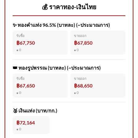
💰 ราคาทอง-เงินไทย
แข็งค่าเร็ว
✨ ทองคำแท่ง 96.5% (บาทละ) (~ประมาณการ)
แผ่นดินไหว ประเทศเมียนมา
รับซื้อ
ขายออก
ขนาด 4.1 วันที่ 7 ส.ค. 2569 เวลา
฿67,750
฿67,850
12:56 น. | รายละเอียดข้อมูล
● 0
● 0
แผ่นดินไหว บริเวณ (Region)
👑 ทองรูปพรรณ (บาทละ) (~ประมาณการ)
รับซื้อ
ขายออก
เที่ยงวันเดินทาง : 6 สิงหาคม 2569 FM91 เที่ยงวันเด
฿67,650
฿68,650
2026-08-06 05:07:00
● 0
● 0
ครม.ไฟเขียว เดินหน้า “โมโน
เรลสงขลา” เฟสแรก 12.54 กม.
🥈 เงินแท่ง (บาท/กก.)
เชื่อม 2026-08-06 05:Forty
฿72,164
five:00
● 0