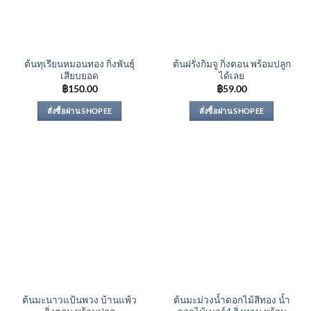
ต้นทุเรียนหมอนทอง กิ่งพันธุ์
ต้นฝรั่งกิมจู กิ่งตอน พร้อมปลูก
เสียบยอด
ได้เลย
฿
150.00
฿
59.00
สั่งซื้อผ่าน SHOPEE
สั่งซื้อผ่าน SHOPEE
ต้นมะนาวแป้นพวง บ้านแพ้ว
ต้นมะม่วงน้ำดอกไม้สีทอง น้ำ