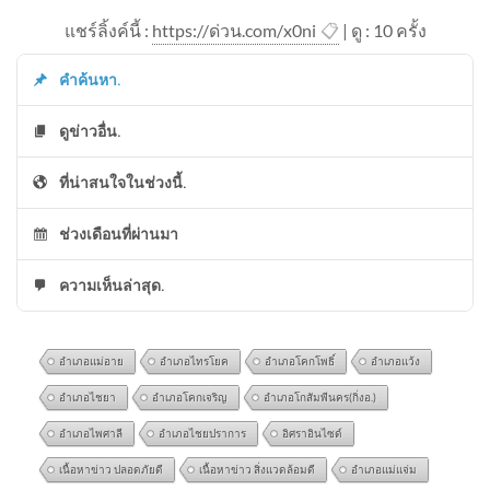
แชร์ลิ้งค์นี้ :
https://ด่วน.com/x0ni
📋
| ดู : 1
0
ครั้ง
คำค้นหา.
ดูข่าวอื่น.
ที่น่าสนใจในช่วงนี้.
ช่วงเดือนที่ผ่านมา
ความเห็นล่าสุด.
อำเภอแม่อาย
อำเภอไทรโยค
อำเภอโคกโพธิ์
อำเภอแว้ง
อำเภอไชยา
อำเภอโคกเจริญ
อำเภอโกสัมพีนคร(กิ่งอ.)
อำเภอไพศาลี
อำเภอไชยปราการ
อิศราอินไซด์
เนื้อหาข่าว ปลอดภัยดี
เนื้อหาข่าว สิ่งแวดล้อมดี
อำเภอแม่แจ่ม