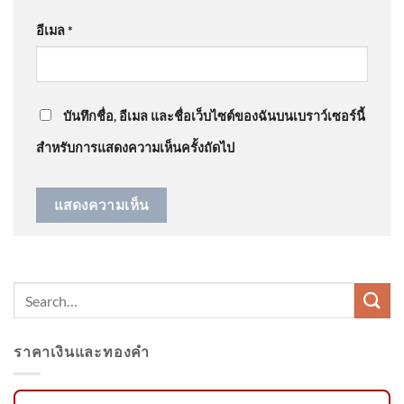
อีเมล
*
@narak1432
on
ขออภัยกรมอุทยาน อ.วีระ แจงจำผิดปี
รวบสาวเจ้าของบัญชีม้าแก๊ง
ดรามาสิมิลัน อัพเดทข่าว
: “
แก่พูดไม่เพาะ ไม่น่า…
”
งานทิพย์ ลวงเหยื่อสูญเงินแสน
ตรวจป
บันทึกชื่อ, อีเมล และชื่อเว็บไซต์ของฉันบนเบราว์เซอร์นี้
สำหรับการแสดงความเห็นครั้งถัดไป
มหากาพย์ 20 ปี ที่ดินพิพาทหาด
นุ้ย จ.จังหวัดภูเก็ต ข่าวใต้แลได้ที่
เ
ราคาเงินและทองคำ
SCB FM มองบาทอาจอ่อนได้ใน
ระยะสั้น ความเสี่ยง Unwind
carry commerce ยังต่ำ แม้เยน