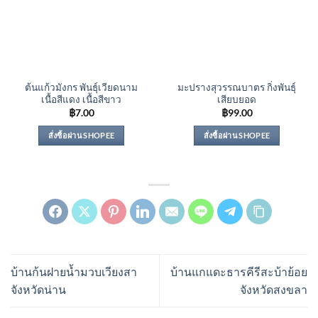
ต้นแก้วมังกร พันธุ์เวียดนาม
มะปรางสุวรรณบาตร กิ่งพันธุ์
เนื้อสีแดง เนื้อสีขาว
เสียบยอด
฿
7.00
฿
99.00
สั่งซื้อผ่าน SHOPEE
สั่งซื้อผ่าน SHOPEE
บ้านก้นฝายน้ำมวบเวียงสา
บ้านแกแดะธารคีรีสะบ้าย้อย
จังหวัดน่าน
จังหวัดสงขลา