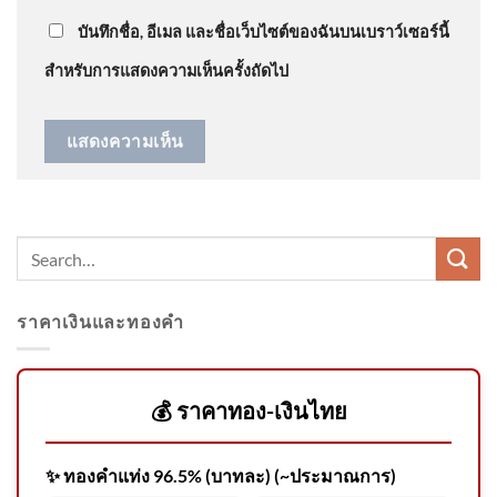
บันทึกชื่อ, อีเมล และชื่อเว็บไซต์ของฉันบนเบราว์เซอร์นี้
โศกนาฏกรรม “รร.เทพศิรินทร์”
เด็ก 14 ยิvในโรงเรียนสังเวย 8
สำหรับการแสดงความเห็นครั้งถัดไป
ชีวิต
ข่าวดึก 8 ส.ค. 69
ราคาเงินและทองคำ
สามัคคีคือพลัง ผู้ต้องหาช่วยดัน
💰 ราคาทอง-เงินไทย
รถตำรวจหลังติดหล่ม | ข่าวเย็น
ช่องวัน | สำนักข่าววันนิวส์
✨ ทองคำแท่ง 96.5% (บาทละ) (~ประมาณการ)