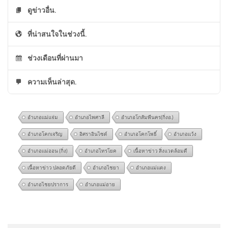
ดูข่าวอื่น.
ที่น่าสนใจในช่วงนี้.
ช่วงเดือนที่ผ่านมา
ความเห็นล่าสุด.
อำเภอแม่แจ่ม
อำเภอไพศาลี
อำเภอโกสัมพีนคร(กิ่งอ.)
อำเภอโคกเจริญ
อิศราอินไซด์
อำเภอโคกโพธิ์
อำเภอแว้ง
อำเภอแม่ออน (กิ่ง)
อำเภอไทรโยค
เนื้อหาข่าว สิ่งแวดล้อมดี
เนื้อหาข่าว ปลอดภัยดี
อำเภอไชยา
อำเภอแม่แตง
อำเภอไชยปราการ
อำเภอแม่อาย
ศาลปค.สั่งไม่รับคำฟ้องไว้พิจารณา คดีเพิกถอนคำ
@นิคมธน
on
ลูกเสือโคร่ง ขย้ำเจ้าหน้าที่ อยู่ในวัยซุกซน
วินิจฉัยคณะกรรมการสรรหาฯปมสรณสละสิทธิกสทช
| เรื่องใหญ่สุดสัปดาห์ | สำนักข่าววันนิวส์
: “
จัดการเอา