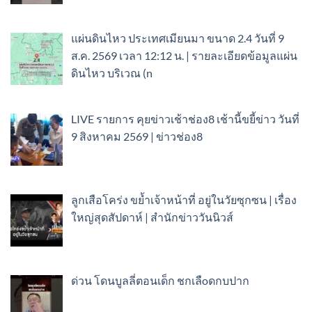
แผ่นดินไหว ประเทศเมียนมา ขนาด 2.4 วันที่ 9
ส.ค. 2569 เวลา 12:12 น. | รายละเอียดข้อมูลแผ่น
ดินไหว บริเวณ (n
LIVE รายการ คุยข่าวเช้าช่อง8 เช้านี้ขยี้ข่าว วันที่
9 สิงหาคม 2569 | ข่าวช่อง8
ลูกเสือโคร่ง ขย้ำเจ้าหน้าที่ อยู่ในวัยซุกซน | เรื่อง
ใหญ่สุดสัปดาห์ | สำนักข่าววันนิวส์
ด่วน โดนบูลลี่ตอนเด็ก ชกเลืoดกบปาก ​