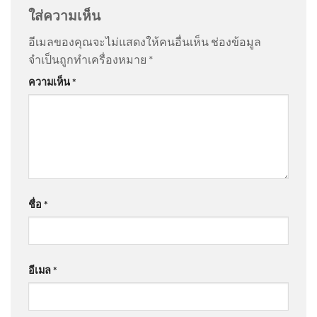
กระดูกของมั…
”
8 สิงหาคม 2569 สถานีดับเพลิง
ใส่ความเห็น
กู้ภัยบางซ่อน กองปฏิบัติการดับ
เพ
อีเมลของคุณจะไม่แสดงให้คนอื่นเห็น
ช่องข้อมูล
@NidBeagle
on
ด่วน โดนบูลลี่ตอนเด็ก ชกเลืoดกบปาก ​
:
จำเป็นถูกทำเครื่องหมาย
*
“
สมัยนี้ มันเลวร้ายกว…
”
ความเห็น
*
“รมว.สุรศักดิ์” ลุยพัทลุงเต็มสูบ
@นอนน้อย-ค1ฬ
on
ด่วน โดนบูลลี่ตอนเด็ก ชกเลืoดกบ
ปักหมุดไฮไลต์ บ่อน้ำร้อน-ส
ปาก ​
: “
ครู ส่วนใหญ่จะเป็นเเ…
”
@อ๊อฟลงเอย-ษ9ฆ
on
ด่วน โดนบูลลี่ตอนเด็ก ชกเลืoดกบ
ชื่อ
*
ปาก ​
: “
ผมก็เช่น กัน ครับ
”
2026-08-07 14:06:00 | ข่าวสาร
จากกรุมอุตุนิยมวิทยา
@happyjartdad
on
เพื่อนบ้านเผย ปู่-ย่า เป็นคนดี เด็กชาย
อีเมล
*
ก่อเหตุเป็นคนเก็บตัว | ชั่วโมงข่าว เสาร์ – อาทิตย์
9ส.ค.69
: “
มาตรการคือแก้โรงเรีย…
”