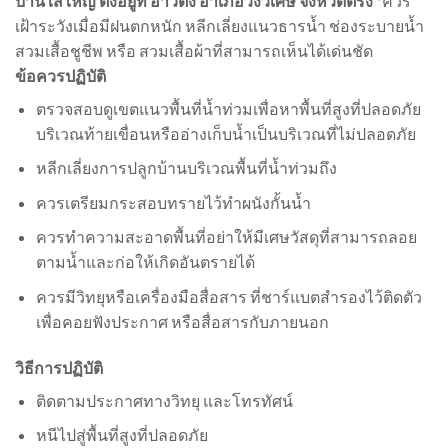
บ้านใสใหญ่ ตั้งอยู่ที่ อ่าวตง อำเภอวังวิเศษ จังหวัดตรัง
*ควร
เฝ้าระวังเมื่อมีฝนตกหนัก หลีกเลี่ยงแนวธารน้ำ ช่องระบายน้ำ
สวมเสื้อชูชีพ หรือ สวมเสื้อผ้าที่สามารถเห็นได้เด่นชัด
ข้อควรปฏิบัติ
ตรวจสอบดูเขตแนวพื้นที่น้ำท่วมเพื่อหาพื้นที่สูงที่ปลอดภัย
บริเวณท้ายเขื่อนหรืออ่างเก็บน้ำเป็นบริเวณที่ไม่ปลอดภัย
หลีกเลี่ยงการปลูกบ้านบริเวณพื้นที่น้ำท่วมถึง
ควรเตรียมกระสอบทรายไว้ทำผนังกั้นน้ำ
ควรทำความสะอาดพื้นที่อย่าให้มีเศษวัสดุที่สามารถลอย
ตามน้ำและก่อให้เกิดอันตรายได้
ควรมีวิทยุหรือเครื่องมือสื่อสาร ที่ชาร์แบตสำรองไว้ติดตัว
เพื่อคอยฟังประกาศ หรือสื่อสารกับภายนอก
วิธีการปฏิบัติ
ติดตามประกาศทางวิทยุ และโทรทัศน์
หนีไปสู่พื้นที่สูงที่ปลอดภัย