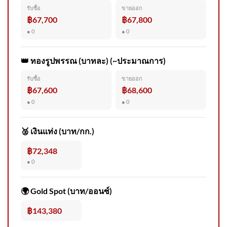
รับซื้อ
ขายออก
฿67,700
฿67,800
● 0
● 0
โอกาสสันติสุขชายแดนใต้หลังค
วามรุนแรงรอบใหม่ ข่าวใต้แล
ได้ที่
👑 ทองรูปพรรณ (บาทละ) (~ประมาณการ)
รับซื้อ
ขายออก
฿67,600
฿68,600
● 0
● 0
(8/8/69) …ตำรวจ สภ.พบพระ
จ.ตาก ร่วมฝ่ายปกครอง กำนัน
🥈 เงินแท่ง (บาท/กก.)
และผู้
฿72,348
● 0
🌍 Gold Spot (บาท/ออนซ์)
ประตูทางขึ้นรถไฟฟ้าพาผู้
โดยสารเจ็บตัว เรียกร้องละเมิด
฿143,380
ได้หรือ 2026-08-08 08:24:00