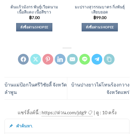
ต้นแก้วมังกร พันธุ์เวียดนาม
มะปรางสุวรรณบาตร กิ่งพันธุ์
เนื้อสีแดง เนื้อสีขาว
เสียบยอด
฿
7.00
฿
99.00
สั่งซื้อผ่าน SHOPEE
สั่งซื้อผ่าน SHOPEE
บ้านแม่ป้อกในศรีวิชัยลี้ จังหวัด
บ้านปางยาวไผ่โทนร้องกวาง
ลำพูน
จังหวัดแพร่
แชร์ลิ้งค์นี้ :
https://ด่วน.com/jdg9
📋
| ดู : 1
0
ครั้ง
คำค้นหา.