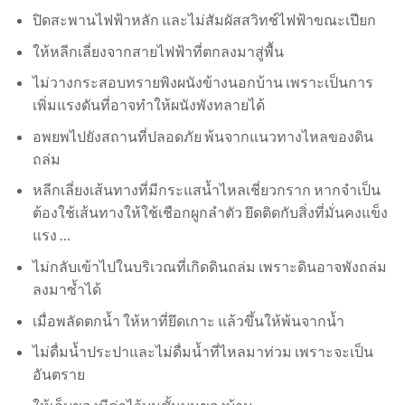
ปิดสะพานไฟฟ้าหลัก และไม่สัมผัสสวิทช์ไฟฟ้าขณะเปียก
ให้หลีกเลี่ยงจากสายไฟฟ้าที่ตกลงมาสู่พื้น
ไม่วางกระสอบทรายพิงผนังข้างนอกบ้าน เพราะเป็นการ
เพิ่มแรงดันที่อาจทำให้ผนังพังทลายได้
อพยพไปยังสถานที่ปลอดภัย พ้นจากแนวทางไหลของดิน
ถล่ม
หลีกเลี่ยงเส้นทางที่มีกระแสน้ำไหลเชี่ยวกราก หากจำเป็น
ต้องใช้เส้นทางให้ใช้เชือกผูกลำตัว ยึดติดกับสิ่งที่มั่นคงแข็ง
แรง …
ไม่กลับเข้าไปในบริเวณที่เกิดดินถล่ม เพราะดินอาจพังถล่ม
ลงมาซ้ำได้
เมื่อพลัดตกน้ำ ให้หาที่ยึดเกาะ แล้วขึ้นให้พ้นจากน้ำ
ไม่ดื่มน้ำประปาและไม่ดื่มน้ำที่ไหลมาท่วม เพราะจะเป็น
อันตราย