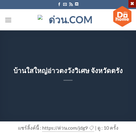
ข้าม
ไป
ยัง
เนื้อหา
บ้านใสใหญ่อ่าวตงวังวิเศษ จังหวัดตรัง
แชร์ลิ้งค์นี้ :
https://ด่วน.com/jdg9
📋
| ดู : 1
0
ครั้ง