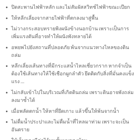
ปิดสะพานไฟฟ้าหลัก และไม่สัมผัสสวิทช์ไฟฟ้าขณะเปียก
ให้หลีกเลี่ยงจากสายไฟฟ้าที่ตกลงมาสู่พื้น
ไม่วางกระสอบทรายพิงผนังข้างนอกบ้าน เพราะเป็นการ
เพิ่มแรงดันที่อาจทำให้ผนังพังทลายได้
อพยพไปยังสถานที่ปลอดภัย พ้นจากแนวทางไหลของดิน
ถล่ม
หลีกเลี่ยงเส้นทางที่มีกระแสน้ำไหลเชี่ยวกราก หากจำเป็น
ต้องใช้เส้นทางให้ใช้เชือกผูกลำตัว ยึดติดกับสิ่งที่มั่นคงแข็ง
แรง …
ไม่กลับเข้าไปในบริเวณที่เกิดดินถล่ม เพราะดินอาจพังถล่ม
ลงมาซ้ำได้
เมื่อพลัดตกน้ำ ให้หาที่ยึดเกาะ แล้วขึ้นให้พ้นจากน้ำ
ไม่ดื่มน้ำประปาและไม่ดื่มน้ำที่ไหลมาท่วม เพราะจะเป็น
อันตราย