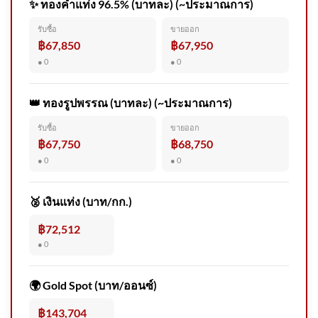
✨ ทองคำแท่ง 96.5% (บาทละ) (~ประมาณการ)
สด “นายกรัฐมนตรี” ลงพื้นที่
รับซื้อ
ขายออก
โรงเรียนเทพศิรินทร์ นนทบุรี
฿67,850
฿67,950
อัพเดทข่าว
● 0
● 0
👑 ทองรูปพรรณ (บาทละ) (~ประมาณการ)
รับซื้อ
ขายออก
ระวังโจs100 ร้านขายของพื้นที่
฿67,750
฿68,750
หนองจอก อ.บางปะกง ระวังชาย
● 0
● 0
ในคล 2026-08-06 07:36:00
🥈 เงินแท่ง (บาท/กก.)
฿72,512
● 0
สะเทือนใจ
🌍 Gold Spot (บาท/ออนซ์)
฿143,704