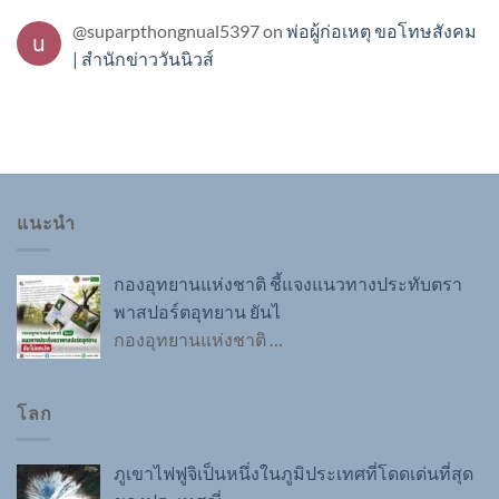
@suparpthongnual5397
on
พ่อผู้ก่อเหตุ ขอโทษสังคม
| สำนักข่าววันนิวส์
แนะนำ
กองอุทยานแห่งชาติ ชี้แจงแนวทางประทับตรา
พาสปอร์ตอุทยาน ยันไ
กองอุทยานแห่งชาติ
…
โลก
ภูเขาไฟฟูจิเป็นหนึ่งในภูมิประเทศที่โดดเด่นที่สุด