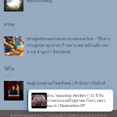
ของประเทศญี่
อร่อย
Straightforward attain to debone fish – วิธีเลาะ
กระดูกปลาดุกง่ายๆ ร้านลาบ ตลาดบ้านฟ้า เลอ
มาเช่ ลำลูกกา จังหวัดปทุ
วีดีโอ
พ่อผู้ก่อเหตุ ขอโทษสังคม | สำนักข่าววันนิวส์
# นำข่าวล่าสุดจากเรา ไปแสดงที่เว็บไซท์ของคุณ #
0
/2026 ©