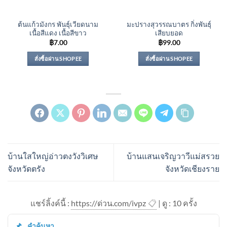
ต้นแก้วมังกร พันธุ์เวียดนาม
มะปรางสุวรรณบาตร กิ่งพันธุ์
เนื้อสีแดง เนื้อสีขาว
เสียบยอด
฿
7.00
฿
99.00
สั่งซื้อผ่าน SHOPEE
สั่งซื้อผ่าน SHOPEE
บ้านใสใหญ่อ่าวตงวังวิเศษ
บ้านแสนเจริญวาวีแม่สรวย
จังหวัดตรัง
จังหวัดเชียงราย
แชร์ลิ้งค์นี้ :
https://ด่วน.com/ivpz
📋
| ดู : 1
0
ครั้ง
คำค้นหา.