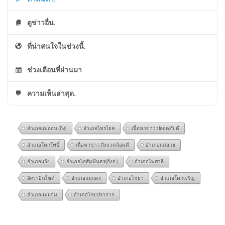
ดูข่าวอื่น.
ที่น่าสนใจในช่วงนี้.
ช่วงเดือนที่ผ่านมา
ความเห็นล่าสุด.
อำเภอแม่ออน (กิ่ง)
อำเภอไทรโยค
เนื้อหาข่าว ปลอดภัยดี
อำเภอโคกโพธิ์
เนื้อหาข่าว สิ่งแวดล้อมดี
อำเภอแม่อาย
อำเภอแว้ง
อำเภอโกสัมพีนคร(กิ่งอ.)
อำเภอไพศาลี
อิศราอินไซด์
อำเภอแม่แตง
อำเภอไชยา
อำเภอโคกเจริญ
อำเภอแม่แจ่ม
อำเภอไชยปราการ
สกัดจับชาวมาเลเซีย 3 คน บน
@suparpthongnual5397
on
พ่อผู้ก่อเหตุ ขอโทษสังคม |
รถไฟ ยึดไอซ์ 87 กก. ข่าวใต้แล