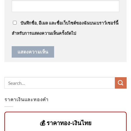
ด่วน เปิดใจ “ตัสนีม” แต่งหน้า
@steveleeeo
on
ด่วน เปิดใจ “ตัสนีม” แต่งหน้าแบบนี้มา
แบบนี้มา 10 ปี ไม่เคยกระทบ
10 ปี ไม่เคยกระทบงาน
: “
ดูมีเอกลักษณ์มากกว่า…
”
งาน
บันทึกชื่อ, อีเมล และชื่อเว็บไซต์ของฉันบนเบราว์เซอร์นี้
สำหรับการแสดงความเห็นครั้งถัดไป
ย่าใจสลายแต่ทำใจได้ ยังไม่กล้า
ดูหน้าหลาน ชาวบ้าน-เอฟซี-
เพื่อ
รองอธิบดี ทช. ประชุมคณะ
ราคาเงินและทองคำ
กรรมการบริหารจัดการพื้นที่ป่า
ชายเลนที
💰 ราคาทอง-เงินไทย