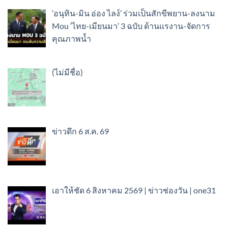
‘อนุทิน-มิน อ่อง ไลง์’ ร่วมเป็นสักขีพยาน-ลงนาม
Mou ‘ไทย-เมียนมา’ 3 ฉบับ ด้านแรงาน-จัดการ
คุณภาพน้ำ
เรื่อง
(ไม่มีชื่อ)
89337
ข่าวดึก 6 ส.ค. 69
เอาให้ชัด 6 สิงหาคม 2569 | ข่าวช่องวัน | one31