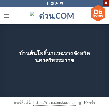
ข้าม
ไป
ยัง
เนื้อหา
บ้านต้นโพธิ์นาแวฉวาง จังหวัด
นครศรีธรรมราช
แชร์ลิ้งค์นี้ :
https://ด่วน.com/soqu
📋
| ดู : 1
0
ครั้ง