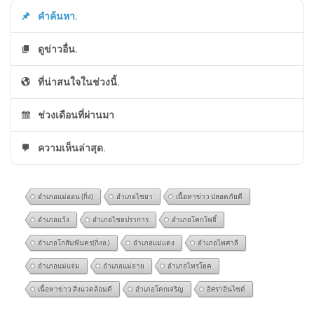
คำค้นหา.
ดูข่าวอื่น.
ที่น่าสนใจในช่วงนี้.
ช่วงเดือนที่ผ่านมา
ความเห็นล่าสุด.
อำเภอแม่ออน (กิ่ง)
อำเภอไชยา
เนื้อหาข่าว ปลอดภัยดี
อำเภอแว้ง
อำเภอไชยปราการ
อำเภอโคกโพธิ์
อำเภอโกสัมพีนคร(กิ่งอ.)
อำเภอแม่แตง
อำเภอไพศาลี
อำเภอแม่แจ่ม
อำเภอแม่อาย
อำเภอไทรโยค
เนื้อหาข่าว สิ่งแวดล้อมดี
อำเภอโคกเจริญ
อิศราอินไซด์
ไทยพร้อมส่งเสริมการค้า และ