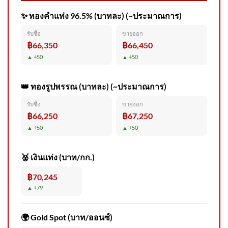
✨ ทองคำแท่ง 96.5% (บาทละ) (~ประมาณการ)
🌧️ สถานการณ์ฝนตกหนัก ไม่ได้
เสี่ยงแค่ไฟดับหรือน้ำท่วม แต่ยัง
รับซื้อ
ขายออก
฿66,350
฿66,450
อ
▲ +50
▲ +50
👑 ทองรูปพรรณ (บาทละ) (~ประมาณการ)
วันที่ 6 สิงหาคม 2569 เวลา
รับซื้อ
ขายออก
12.forty five น. พื้นที่
฿66,250
฿67,250
กรุงเทพมหานคร ฝนเล็กน้อย
▲ +50
▲ +50
2026-08-06 05:51:00
🥈 เงินแท่ง (บาท/กก.)
฿70,245
สงขลา สำนักงานคณะ
▲ +79
กรรมการป้องกันและปราบ
ปรามการทุจริตแห่งชาติสงขลา
🌍 Gold Spot (บาท/ออนซ์)
เร่งรัดคดีดาบตำรวจผู้ถูกกล่าว