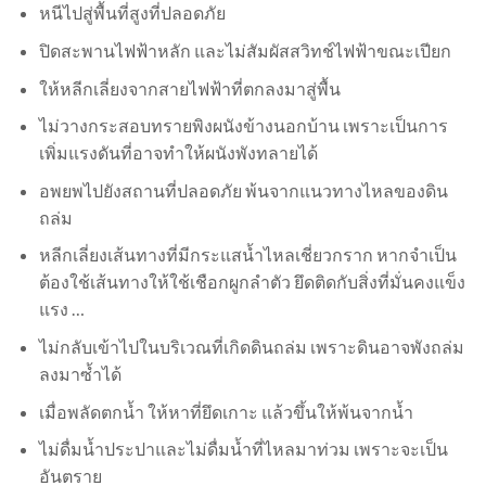
หนีไปสู่พื้นที่สูงที่ปลอดภัย
ปิดสะพานไฟฟ้าหลัก และไม่สัมผัสสวิทช์ไฟฟ้าขณะเปียก
ให้หลีกเลี่ยงจากสายไฟฟ้าที่ตกลงมาสู่พื้น
ไม่วางกระสอบทรายพิงผนังข้างนอกบ้าน เพราะเป็นการ
เพิ่มแรงดันที่อาจทำให้ผนังพังทลายได้
อพยพไปยังสถานที่ปลอดภัย พ้นจากแนวทางไหลของดิน
ถล่ม
หลีกเลี่ยงเส้นทางที่มีกระแสน้ำไหลเชี่ยวกราก หากจำเป็น
ต้องใช้เส้นทางให้ใช้เชือกผูกลำตัว ยึดติดกับสิ่งที่มั่นคงแข็ง
แรง …
ไม่กลับเข้าไปในบริเวณที่เกิดดินถล่ม เพราะดินอาจพังถล่ม
ลงมาซ้ำได้
เมื่อพลัดตกน้ำ ให้หาที่ยึดเกาะ แล้วขึ้นให้พ้นจากน้ำ
ไม่ดื่มน้ำประปาและไม่ดื่มน้ำที่ไหลมาท่วม เพราะจะเป็น
อันตราย