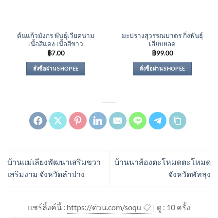
ต้นแก้วมังกร พันธุ์เวียดนาม
มะปรางสุวรรณบาตร กิ่งพันธุ์
เนื้อสีแดง เนื้อสีขาว
เสียบยอด
฿
7.00
฿
99.00
สั่งซื้อผ่าน SHOPEE
สั่งซื้อผ่าน SHOPEE
บ้านแม่เลียงพัฒนาเสริมขวา
บ้านนาส้องตะโหมดตะโหมด
เสริมงาม จังหวัดลำปาง
จังหวัดพัทลุง
แชร์ลิ้งค์นี้ :
https://ด่วน.com/soqu
📋
| ดู : 1
0
ครั้ง