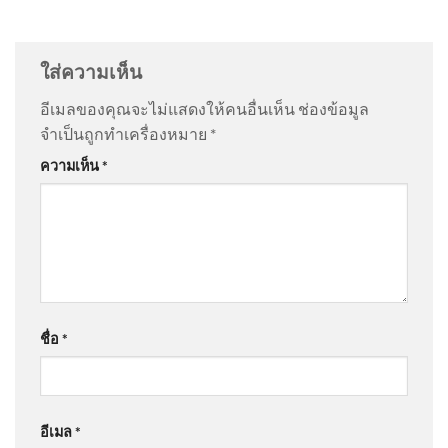
@มาเฟียสะเด็ดเม็ด
on
ด่วน ไวรัล 10 ล้าน “ตัสนีม” แต่ง
“นำเมียนมากลับสู่อาเซียน” ถอด
หน้าปรุงจัดไม่ปรุงจืด ตัวจริงตรงปก | 06/08/69
: “
ใคร
5 ประเด็นสำคัญจากคำแถลง
กล้าใส่แว่นตาดำทร…
”
ใส่ความเห็น
รัฐบาลไทย-ม
อีเมลของคุณจะไม่แสดงให้คนอื่นเห็น
ช่องข้อมูล
@pokc-b7k
on
ด่วน ไวรัล 10 ล้าน “ตัสนีม” แต่งหน้าปรุง
จำเป็นถูกทำเครื่องหมาย
*
📢 พบกับรายการ CIB ทราบแล้ว
จัดไม่ปรุงจืด ตัวจริงตรงปก | 06/08/69
: “
สวยน่ารัก ดี ผม
เปลี่ยน Ep.158 . 🔍 ส่อง 7 ไฮไลท์
ความเห็น
*
ชอบ น…
”
คด
@AMARINTVHD
on
ด่วน ไวรัล 10 ล้าน “ตัสนีม” แต่ง
หน้าปรุงจัดไม่ปรุงจืด ตัวจริงตรงปก | 06/08/69
: “
Nuter
A NUTER A SKN …
”
เจ้าหน้าที่นำร่างของนายอับดุล
มูคลีส เเละนายสะหมาน ที่ถูกวิ
ชื่อ
*
สา
@AaBb-j6s
on
ด่วน เปิดใจ “ตัสนีม” แต่งหน้าแบบนี้มา 10
ปี ไม่เคยกระทบงาน
: “
คนเราชอบอะไรไม่เหมือ…
”
อีเมล
*