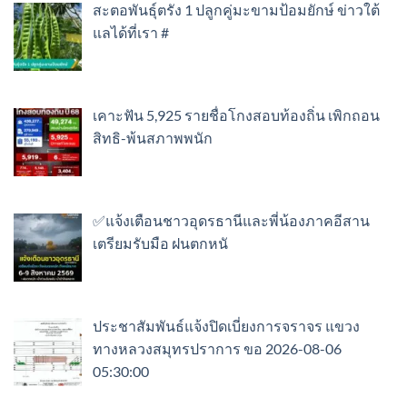
สะตอพันธุ์ตรัง 1 ปลูกคู่มะขามป้อมยักษ์ ข่าวใต้
แลได้ที่เรา #
เคาะฟัน 5,925 รายชื่อโกงสอบท้องถิ่น เพิกถอน
สิทธิ-พ้นสภาพพนัก
✅แจ้งเตือนชาวอุดรธานีและพี่น้องภาคอีสาน
เตรียมรับมือ ฝนตกหนั
ประชาสัมพันธ์แจ้งปิดเบี่ยงการจราจร แขวง
ทางหลวงสมุทรปราการ ขอ 2026-08-06
05:30:00