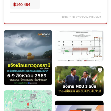
หา เตรียมเส 2026-08-06
฿140,484
09:44:00
อัปเดตล่าสุด:
07/08/2026 05:38:28
ร่ำไห้ไม่คิดว่าจะแพ้คดี ศาลสั่ง
ชดใช้ “ต้อม รชนีกร” 7.7 ล้าน
อัพเดทข่าว