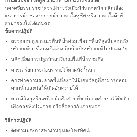
บ้านต้นโพธิ์ ตั้งอยู่ที่ นาแว อำเภอฉวาง จังหวัด
นครศรีธรรมราช
*ควรเฝ้าระวังเมื่อมีฝนตกหนัก หลีกเลี่ยง
แนวธารน้ำ ช่องระบายน้ำ สวมเสื้อชูชีพ หรือ สวมเสื้อผ้าที่
สามารถเห็นได้เด่นชัด
ข้อควรปฏิบัติ
ตรวจสอบดูเขตแนวพื้นที่น้ำท่วมเพื่อหาพื้นที่สูงที่ปลอดภัย
บริเวณท้ายเขื่อนหรืออ่างเก็บน้ำเป็นบริเวณที่ไม่ปลอดภัย
หลีกเลี่ยงการปลูกบ้านบริเวณพื้นที่น้ำท่วมถึง
ควรเตรียมกระสอบทรายไว้ทำผนังกั้นน้ำ
ควรทำความสะอาดพื้นที่อย่าให้มีเศษวัสดุที่สามารถลอย
ตามน้ำและก่อให้เกิดอันตรายได้
ควรมีวิทยุหรือเครื่องมือสื่อสาร ที่ชาร์แบตสำรองไว้ติดตัว
เพื่อคอยฟังประกาศ หรือสื่อสารกับภายนอก
วิธีการปฏิบัติ
ติดตามประกาศทางวิทยุ และโทรทัศน์