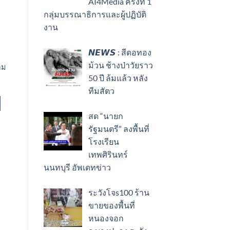
AI4Media ครั้งที่ 1
กลุ่มบรรณาธิการและผู้ปฏิบัติ
งาน
𝙉𝙀𝙒𝙎 : สีดอทอง
ม้วน ช้างป่าวัยราว
อม
50 ปี ล้มแล้ว หลัง
ทีมสัตว
สด “นายก
รัฐมนตรี” ลงพื้นที่
โรงเรียน
เทพศิรินทร์
นนทบุรี อัพเดทข่าว
ระวังโจs100 ร้าน
ขายของพื้นที่
หนองจอก