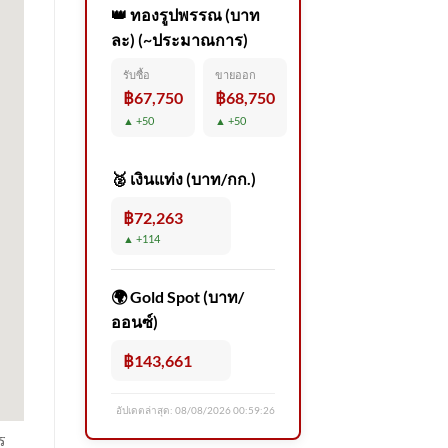
👑 ทองรูปพรรณ (บาท
ละ) (~ประมาณการ)
รับซื้อ
ขายออก
฿67,750
฿68,750
▲ +50
▲ +50
🥈 เงินแท่ง (บาท/กก.)
฿72,263
▲ +114
🌍 Gold Spot (บาท/
ออนซ์)
฿143,661
อัปเดตล่าสุด:
08/08/2026 00:59:26
ร