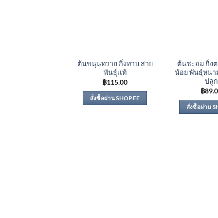
ต้นขนุนทวาย กิ่งทาบ สาย
ต้นชะอม กิ่
พันธุ์เเท้
น้อย พันธุ์หนา
ปลูก
฿
115.00
฿
89.
สั่งซื้อผ่าน SHOPEE
สั่งซื้อผ่าน