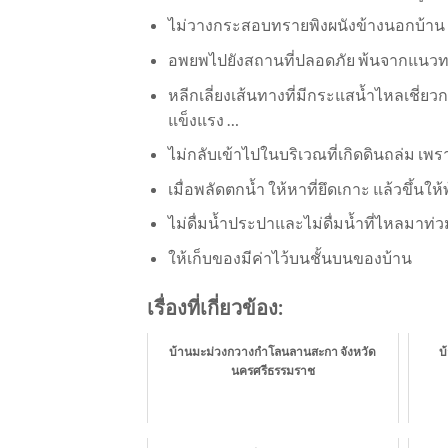
ไม่วางกระสอบทรายพิงผนังข้างนอกบ้าน เ
อพยพไปยังสถานที่ปลอดภัย พ้นจากแนว
หลีกเลี่ยงเส้นทางที่มีกระแสน้ำไหลเชี่ยวก
แข็งแรง …
ไม่กลับเข้าไปในบริเวณที่เกิดดินถล่ม เพ
เมื่อพลัดตกน้ำ ให้หาที่ยึดเกาะ แล้วขึ้นให
ไม่ดื่มน้ำประปาและไม่ดื่มน้ำที่ไหลมาท่
ให้เก็บของมีค่าไว้บนชั้นบนของบ้าน
เรื่องที่เกี่ยวข้อง:
บ้านมะม่วงกวางกำโลนลานสะกา จังหวัด
บ
นครศรีธรรมราช