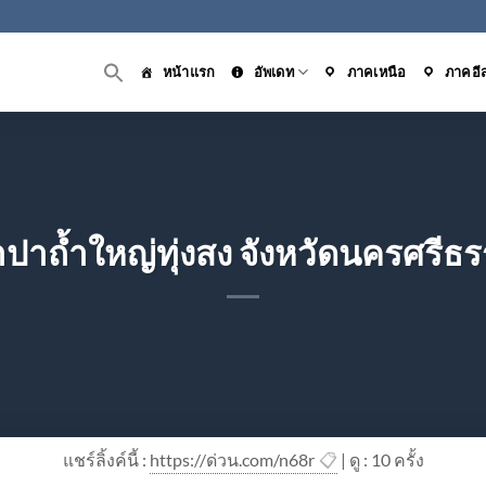
หน้าแรก
อัพเดท
ภาคเหนือ
ภาคอี
ำปาถ้ำใหญ่ทุ่งสง จังหวัดนครศรีธ
แชร์ลิ้งค์นี้ :
https://ด่วน.com/n68r
📋
| ดู : 1
0
ครั้ง