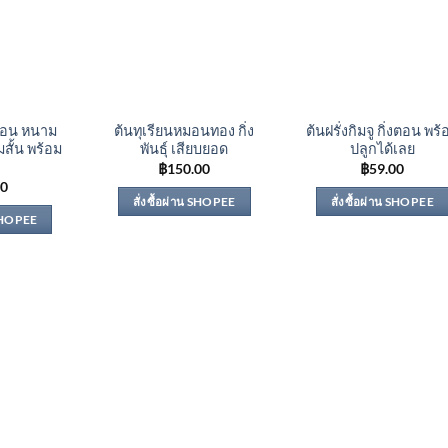
งตอน หนาม
ต้นทุเรียนหมอนทอง กิ่ง
ต้นฝรั่งกิมจู กิ่งตอน พร้
มสั้น พร้อม
พันธุ์ เสียบยอด
ปลูกได้เลย
฿
150.00
฿
59.00
00
สั่งซื้อผ่าน SHOPEE
สั่งซื้อผ่าน SHOPEE
 SHOPEE