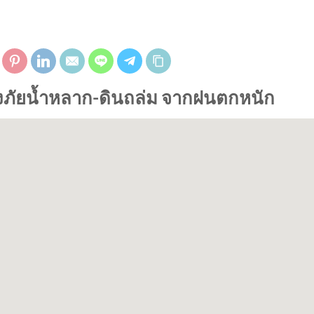
ี่ยงภัยน้ำหลาก-ดินถล่ม จากฝนตกหนัก