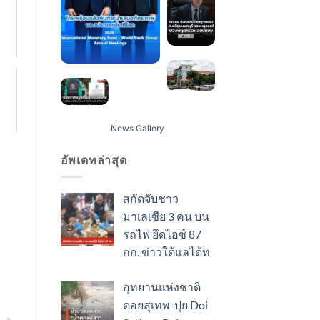
News Gallery
อัพเดทล่าสุด
สกัดจับชาว
มาเลเซีย 3 คน บน
รถไฟ ยึดไอซ์ 87
กก. ข่าวใต้แลได้ท
อุทยานแห่งชาติ
ดอยสุเทพ-ปุย Doi