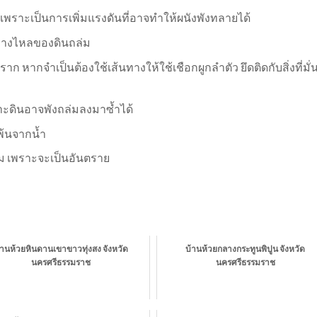
พราะเป็นการเพิ่มแรงดันที่อาจทำให้ผนังพังทลายได้
ทางไหลของดินถล่ม
ราก หากจำเป็นต้องใช้เส้นทางให้ใช้เชือกผูกลำตัว ยึดติดกับสิ่งที่มั
ราะดินอาจพังถล่มลงมาซ้ำได้
้พ้นจากน้ำ
วม เพราะจะเป็นอันตราย
้านห้วยหินดานเขาขาวทุ่งสง จังหวัด
บ้านห้วยกลางกระทูนพิปูน จังหวัด
นครศรีธรรมราช
นครศรีธรรมราช