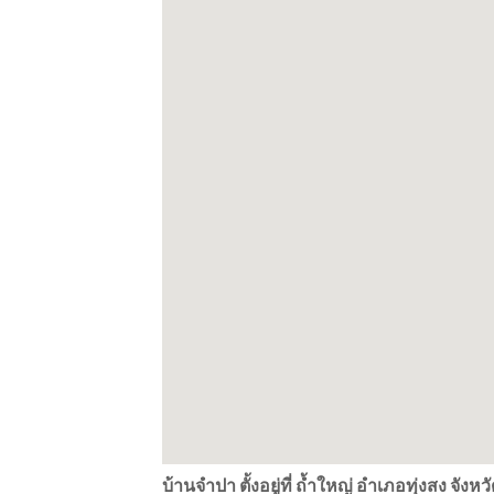
บ้านจำปา ตั้งอยู่ที่ ถ้ำใหญ่ อำเภอทุ่งสง จั