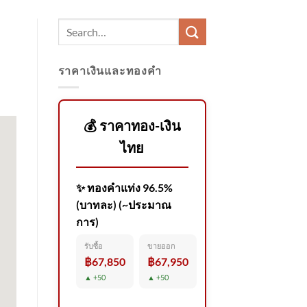
ราคาเงินและทองคำ
💰 ราคาทอง-เงิน
ไทย
✨ ทองคำแท่ง 96.5%
(บาทละ) (~ประมาณ
การ)
รับซื้อ
ขายออก
฿67,850
฿67,950
▲ +50
▲ +50