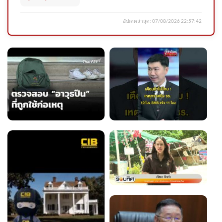
อัปเดตล่าสุด:
07/08/2026 22:57:42
U.S. strikes Iranian targets after
foiling attack on its bases