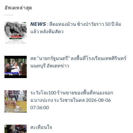
อัพเดทล่าสุด
𝙉𝙀𝙒𝙎 : สีดอทองม้วน ช้างป่าวัยราว 50 ปี ล้ม
แล้ว หลังทีมสัตว
สด “นายกรัฐมนตรี” ลงพื้นที่โรงเรียนเทพศิรินทร์
นนทบุรี อัพเดทข่าว
ระวังโจs100 ร้านขายของพื้นที่หนองจอก
อ.บางปะกง ระวังชายในคล 2026-08-06
07:36:00
สะเทือนใจ