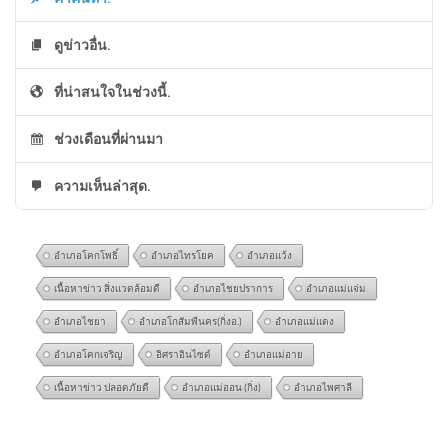
ดูข่าวอื่น.
ที่น่าสนใจในช่วงนี้.
ช่วงเดือนที่ผ่านมา
ความเห็นล่าสุด.
อำเภอโคกโพธิ์
อำเภอไทรโยค
อำเภอแว้ง
เนื้อหาข่าว สิ่งแวดล้อมดี
อำเภอไชยปราการ
อำเภอแม่แจ่ม
อำเภอไชยา
อำเภอโกสัมพีนคร(กิ่งอ.)
อำเภอแม่แตง
อำเภอโคกเจริญ
อิศราอินไซด์
อำเภอแม่อาย
เนื้อหาข่าว ปลอดภัยดี
อำเภอแม่ออน (กิ่ง)
อำเภอไพศาลี
ครม.ไฟเขียว เดินหน้า “โมโน
@Chotapus
on
ตรวจสอบ “อาวุธปืน” ที่ถูกใช้ก่อเหตุ |
เรลสงขลา” เฟสแรก 12.54 กม.