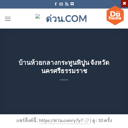
ข้าม
ไป
ยัง
เนื้อหา
บ้านห้วยกลางกระทูนพิปูน จังหวัด
นครศรีธรรมราช
แชร์ลิ้งค์นี้ :
https://ด่วน.com/y7y7
📋
| ดู : 1
0
ครั้ง