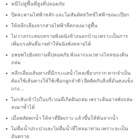
หนีไปสู่พื้นที่สูงที่ปลอดภัย
ปิดสะพานไฟฟ้าหลัก และไม่สัมผัสสวิทช์ไฟฟ้าขณะเปียก
ให้หลีกเลี่ยงจากสายไฟฟ้าที่ตกลงมาสู่พื้น
ไม่วางกระสอบทรายพิงผนังข้างนอกบ้าน เพราะเป็นการ
เพิ่มแรงดันที่อาจทำให้ผนังพังทลายได้
อพยพไปยังสถานที่ปลอดภัย พ้นจากแนวทางไหลของดิน
ถล่ม
หลีกเลี่ยงเส้นทางที่มีกระแสน้ำไหลเชี่ยวกราก หากจำเป็น
ต้องใช้เส้นทางให้ใช้เชือกผูกลำตัว ยึดติดกับสิ่งที่มั่นคงแข็ง
แรง …
ไม่กลับเข้าไปในบริเวณที่เกิดดินถล่ม เพราะดินอาจพังถล่ม
ลงมาซ้ำได้
เมื่อพลัดตกน้ำ ให้หาที่ยึดเกาะ แล้วขึ้นให้พ้นจากน้ำ
ไม่ดื่มน้ำประปาและไม่ดื่มน้ำที่ไหลมาท่วม เพราะจะเป็น
อันตราย