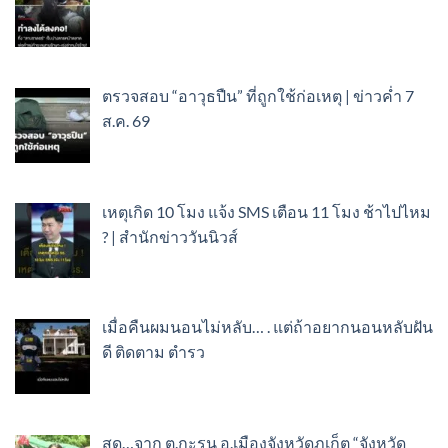
ตรวจสอบ “อาวุธปืน” ที่ถูกใช้ก่อเหตุ | ข่าวค่ำ 7
ส.ค. 69
เหตุเกิด 10 โมง แจ้ง SMS เตือน 11 โมง ช้าไปไหม
? | สำนักข่าววันนิวส์
เมื่อคืนผมนอนไม่หลับ… . แต่ถ้าอยากนอนหลับฝัน
ดี ติดตาม ตำรว
สด…จาก ต.กะรน อ.เมืองจังหวัดภูเก็ต “จังหวัด