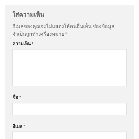
ข่าวค่ำ 7 ส.ค. 69
: “
ให้ราชการพกปืน ชาวบ้…
”
เชื่อม 2026-08-06 05:Forty
ใส่ความเห็น
five:00
@somchityainork4733
on
สด “นายกรัฐมนตรี” ลงพื้นที่
อีเมลของคุณจะไม่แสดงให้คนอื่นเห็น
ช่องข้อมูล
โรงเรียนเทพศิรินทร์ นนทบุรี อัพเดทข่าว
: “
เรื่องคอนเท้น
จำเป็นถูกทำเครื่องหมาย
*
ไว้ใจหน…
”
ความเห็น
*
@Kunk69
on
สด “นายกรัฐมนตรี” ลงพื้นที่โรงเรียน
เทพศิรินทร์ นนทบุรี อัพเดทข่าว
: “
ไปหาแสงไงควรไป
เยี่ยม…
”
มิน ออง ไลง์ มาไทย เปิดมิติใคร
ได้ใครเสีย? 7 ส.ค. 69
ชื่อ
*
@JaonayDG
on
สด “นายกรัฐมนตรี” ลงพื้นที่โรงเรียน
เทพศิรินทร์ นนทบุรี อัพเดทข่าว
: “
ไปเพื่อให้สุ่นวา
ยมาก…
”
อีเมล
*
@narak1432
on
ขออภัยกรมอุทยาน อ.วีระ แจงจำผิดปี