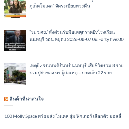
ภูเก็ตโมเดล” จัดระเบียบทวงคืน
“รมว.ศธ.” สั่งด่วนรับมือเหตุกราดยิvโรงเรียน
นนทบุรี วอน หยุดแ 2026-08-07 06:Forty five:00
เหตุยิv รร.เทพศิรินทร์ นนทบุรี เสียชีวิตรวม 8 ราย
รวมปู่ย่าของ นร.ผู้ก่อเหตุ – บาดเจ็บ 22 ราย
สินค้าที่น่าสนใจ
100 Molly Space พร้อมส่ง โมเดล สุ่ม ฟิกเกอร์ เลือกตัว มอลลี่