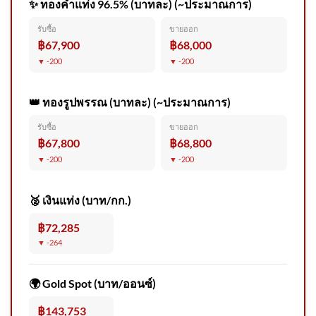
✨ ทองคำแท่ง 96.5% (บาทละ) (~ประมาณการ)
แก้ผังเมืองพังงา รองรับปริมาณ
รับซื้อ
ขายออก
นักท่องเที่ยว ข่าวใต้แลได้ที่เ
฿67,900
฿68,000
▼ -200
▼ -200
👑 ทองรูปพรรณ (บาทละ) (~ประมาณการ)
รับซื้อ
ขายออก
ตำรวจภูธรภาค 5 ปฏิบัติการก
฿67,800
฿68,800
วาดล้างยาเสพติดในพื้นที่ภาค
▼ -200
▼ -200
เหนือตอ
🥈 เงินแท่ง (บาท/กก.)
฿72,285
▼ -264
อยากผิวแลดูมีออร่าท้าฟิล
เตอร์~ ✨ชวนมาดูแลตัวเองด้วย
🌍 Gold Spot (บาท/ออนซ์)
โปรแกรม I 2026-08-06
08:20:00
฿143,753