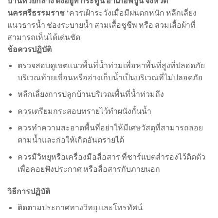
บ้านห้วยกลาง ตั้งอยู่ที่ กระทูน อำเภอพิปูน จังหวัด
นครศรีธรรมราช
*ควรเฝ้าระวังเมื่อมีฝนตกหนัก หลีกเลี่ยง
แนวธารน้ำ ช่องระบายน้ำ สวมเสื้อชูชีพ หรือ สวมเสื้อผ้าที่
สามารถเห็นได้เด่นชัด
ข้อควรปฏิบัติ
ตรวจสอบดูเขตแนวพื้นที่น้ำท่วมเพื่อหาพื้นที่สูงที่ปลอดภัย
บริเวณท้ายเขื่อนหรืออ่างเก็บน้ำเป็นบริเวณที่ไม่ปลอดภัย
หลีกเลี่ยงการปลูกบ้านบริเวณพื้นที่น้ำท่วมถึง
ควรเตรียมกระสอบทรายไว้ทำผนังกั้นน้ำ
ควรทำความสะอาดพื้นที่อย่าให้มีเศษวัสดุที่สามารถลอย
ตามน้ำและก่อให้เกิดอันตรายได้
ควรมีวิทยุหรือเครื่องมือสื่อสาร ที่ชาร์แบตสำรองไว้ติดตัว
เพื่อคอยฟังประกาศ หรือสื่อสารกับภายนอก
วิธีการปฏิบัติ
ติดตามประกาศทางวิทยุ และโทรทัศน์