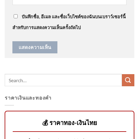
สั่งถอนชื่อคนโกงสอบท้องถิ่น
ดรามาสิมิลัน อัพเดทข่าว
: “
แก่พูดไม่เพาะ ไม่น่า…
”
ภายใน 31 ส.ค. | เอาให้ชัด |
สำนักข่าววันนิวส์
บันทึกชื่อ, อีเมล และชื่อเว็บไซต์ของฉันบนเบราว์เซอร์นี้
สำหรับการแสดงความเห็นครั้งถัดไป
เปิดประวัติ เสือเด็ก สาเหตุ
ทำร้าย เจ้าหน้าที่ดับ อัพเดทข่าว
ราคาเงินและทองคำ
รวบ ภัทรวดี นายหน้าเถื่อนตุ๋น
ส่งแรงงานไปเกาหลีใต้ เหยื่อสู
💰 ราคาทอง-เงินไทย