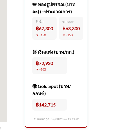
👑 ทองรูปพรรณ (บาท
ละ) (~ประมาณการ)
รับซื้อ
ขายออก
฿67,300
฿68,300
▼ -150
▼ -150
🥈 เงินแท่ง (บาท/กก.)
฿72,930
▼ -162
🌍 Gold Spot (บาท/
ออนซ์)
฿142,715
อัปเดตล่าสุด:
07/08/2026 19:24:01
ำ