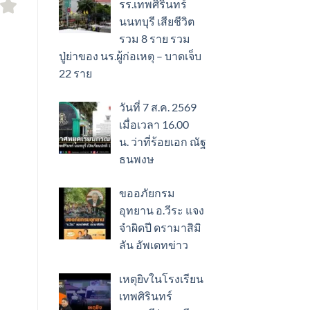
รร.เทพศิรินทร์
นนทบุรี เสียชีวิต
รวม 8 ราย รวม
ปู่ย่าของ นร.ผู้ก่อเหตุ – บาดเจ็บ
22 ราย
วันที่ 7 ส.ค. 2569
เมื่อเวลา 16.00
น. ว่าที่ร้อยเอก ณัฐ
ธนพงษ
ขออภัยกรม
อุทยาน อ.วีระ แจง
จำผิดปี ดรามาสิมิ
ลัน อัพเดทข่าว
เหตุยิvในโรงเรียน
เทพศิรินทร์