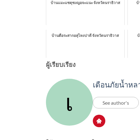
บ้านแมะแซดุซงญอจะแนะ จังหวัดนราธิวาส
บ้
บ้านตือระสากอสุไหงปาดี จังหวัดนราธิวาส
บ
ผู้เรียบเรียง
เตือนภัยน้ำหล
See author's