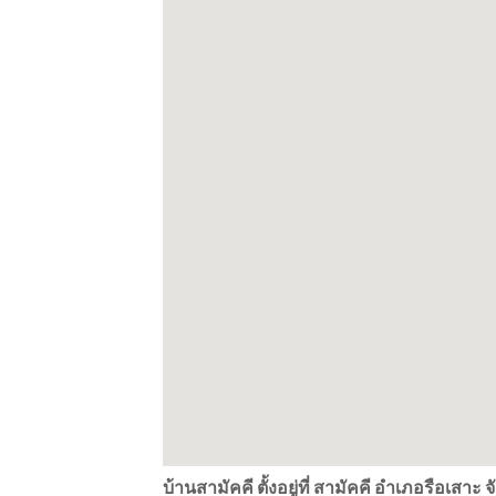
บ้านสามัคคี ตั้งอยู่ที่ สามัคคี อำเภอรือเสาะ