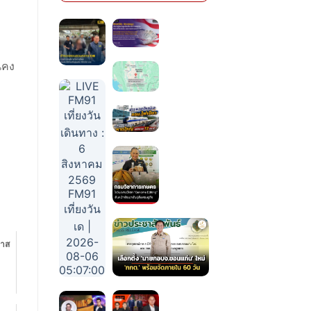
่นคง
วาส