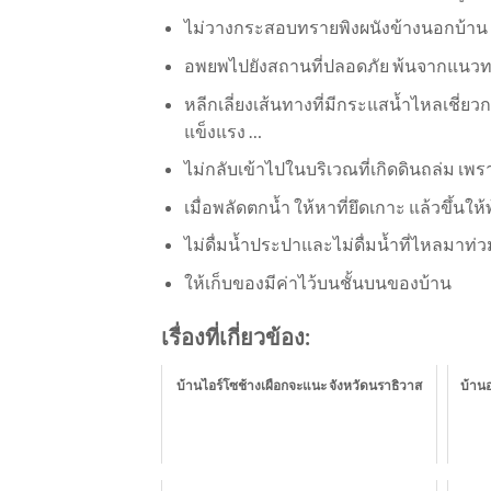
ไม่วางกระสอบทรายพิงผนังข้างนอกบ้าน เ
อพยพไปยังสถานที่ปลอดภัย พ้นจากแนว
หลีกเลี่ยงเส้นทางที่มีกระแสน้ำไหลเชี่ยวก
แข็งแรง …
ไม่กลับเข้าไปในบริเวณที่เกิดดินถล่ม เพ
เมื่อพลัดตกน้ำ ให้หาที่ยึดเกาะ แล้วขึ้นให
ไม่ดื่มน้ำประปาและไม่ดื่มน้ำที่ไหลมาท่
ให้เก็บของมีค่าไว้บนชั้นบนของบ้าน
เรื่องที่เกี่ยวข้อง:
บ้านไอร์โซช้างเผือกจะแนะ จังหวัดนราธิวาส
บ้าน