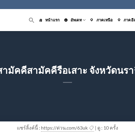
หน้าแรก
อัพเดท
ภาคเหนือ
ภาคอี
สามัคคีสามัคคีรือเสาะ จังหวัดนรา
แชร์ลิ้งค์นี้ :
https://ด่วน.com/63uk
📋
| ดู : 1
0
ครั้ง