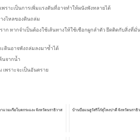
พราะเป็นการเพิ่มแรงดันที่อาจทำให้ผนังพังทลายได้
ทางไหลของดินถล่ม
ราก หากจำเป็นต้องใช้เส้นทางให้ใช้เชือกผูกลำตัว ยึดติดกับสิ่งที่มั
ราะดินอาจพังถล่มลงมาซ้ำได้
้พ้นจากน้ำ
วม เพราะจะเป็นอันตราย
อาแวมะรือโบตกระแงะ จังหวัดนราธิวาส
บ้านบือแนลูวัสริโก๋สุไหงปาดี จังหวัดนราธิ