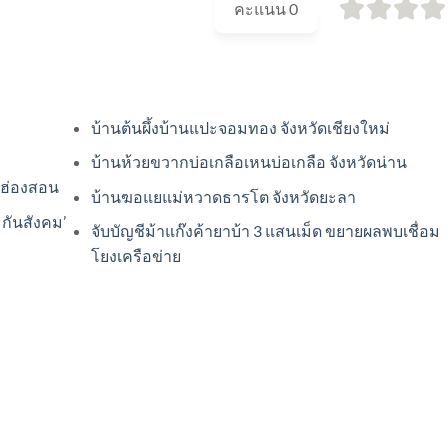
คะแนน
0
บ้านต้นผึ้งบ้านแปะจอมทอง จังหวัดเชียงใหม่
บ้านห้วยขวากบ่อเกลือเหนบ่อเกลือ จังหวัดน่าน
่ฮ่องสอน
บ้านฆอแยแม่หวาดธารโต จังหวัดยะลา
ะกันสังคม’
จับบัญชีม้าแก๊งค้ายาบ้า 3 แสนเม็ด ขยายผลพบเชื่อม
โยงเครือข่าย