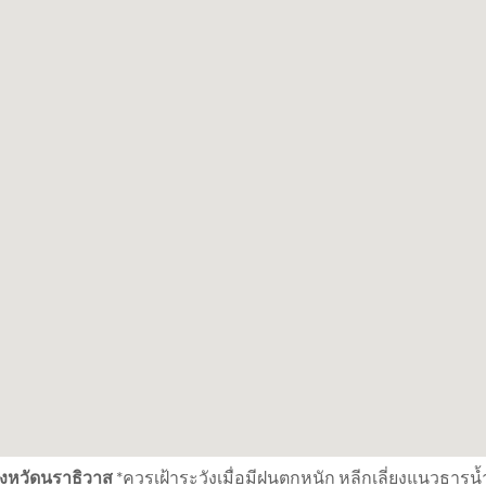
 จังหวัดนราธิวาส
*ควรเฝ้าระวังเมื่อมีฝนตกหนัก หลีกเลี่ยงแนวธารน้