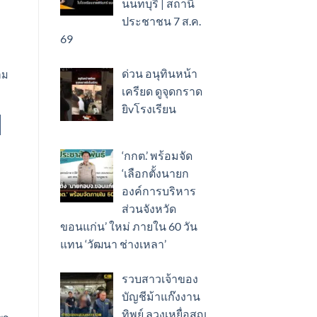
นนทบุรี | สถานี
ประชาชน 7 ส.ค.
69
ด่วน อนุทินหน้า
อม
เครียด ดูจุดกราด
ยิvโรงเรียน ​
‘กกต.’ พร้อมจัด
‘เลือกตั้งนายก
องค์การบริหาร
ส่วนจังหวัด
ขอนแก่น’ ใหม่ ภายใน 60 วัน
แทน ‘วัฒนา ช่างเหลา’
รวบสาวเจ้าของ
บัญชีม้าแก๊งงาน
ทิพย์ ลวงเหยื่อสูญ