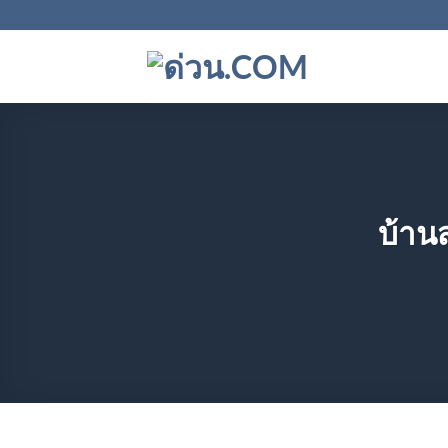
ข้าม
ไป
ยัง
เนื้อหา
บ้าน