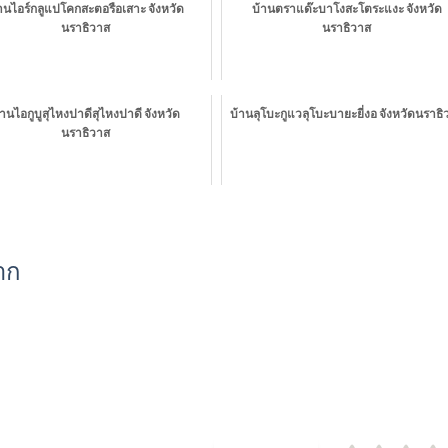
านไอร์กลูแปโคกสะตอรือเสาะ จังหวัด
บ้านตราแด๊ะบาโงสะโตระแงะ จังหวัด
นราธิวาส
นราธิวาส
้านไอกูบูสุไหงปาดีสุไหงปาดี จังหวัด
บ้านลุโบะกูแวลุโบะบายะยี่งอ จังหวัดนราธิ
นราธิวาส
าก