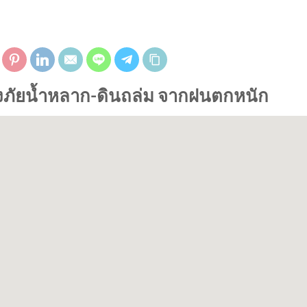
ี่ยงภัยน้ำหลาก-ดินถล่ม จากฝนตกหนัก