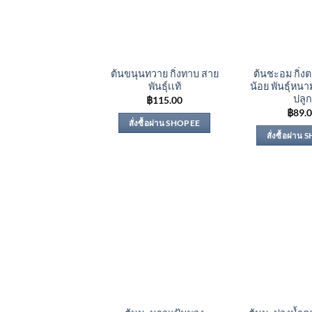
ต้นขนุนทวาย กิ่งทาบ สาย
ต้นชะอม กิ่
พันธุ์เเท้
น้อย พันธุ์หนา
ปลูก
฿
115.00
฿
89.
สั่งซื้อผ่าน SHOPEE
สั่งซื้อผ่าน