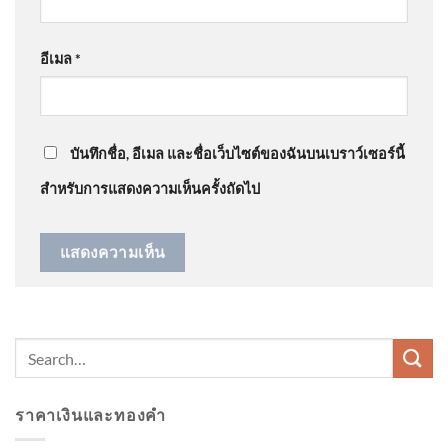
@JenjiraPongnan
on
ร่ำไห้ไม่คิดว่าจะแพ้คดี ศาลสั่ง
อีเมล
*
ชดใช้ “ต้อม รชนีกร” 7.7 ล้าน อัพเดทข่าว
: “
ไม่สวย
”
ติดตามผู้ก่อเหตุยิvหน้าสรรพ
สามิตปัตตานี สาขามายอ ข่าว
ใต้แลไ
บันทึกชื่อ, อีเมล และชื่อเว็บไซต์ของฉันบนเบราว์เซอร์นี้
สำหรับการแสดงความเห็นครั้งถัดไป
U.S. Snort Division to conclude
consulates in Canada, Japan
and Indonesia, sources
enlighten
ราคาเงินและทองคำ
2026-08-05 15:Forty eight:00 |
ข่าวสารจากกรุมอุตุนิยมวิทยา