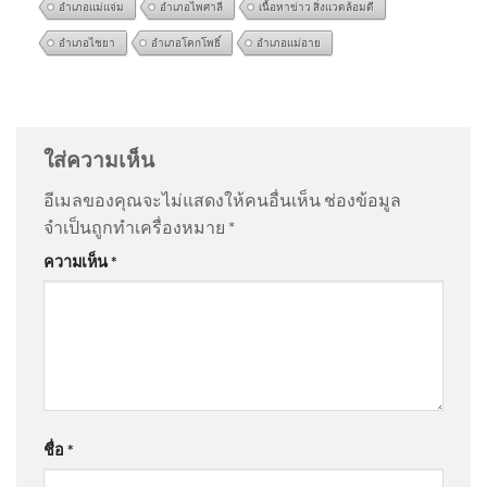
อำเภอแม่แจ่ม
อำเภอไพศาลี
เนื้อหาข่าว สิ่งแวดล้อมดี
อำเภอไชยา
อำเภอโคกโพธิ์
อำเภอแม่อาย
แชร์ตามหาลูกสาว คุณลุงยวน
@AaBb-j6s
on
ด่วน เปิดใจ “ตัสนีม” แต่งหน้าแบบนี้มา 10
การัมย์ อายุ 60 ปีกว่า มาจากชล
ปี ไม่เคยกระทบงาน
: “
คนเราชอบอะไรไม่เหมือ…
”
บุร 2026-08-05 11:57:00
ใส่ความเห็น
@steveleeeo
on
ด่วน เปิดใจ “ตัสนีม” แต่งหน้าแบบนี้มา
อีเมลของคุณจะไม่แสดงให้คนอื่นเห็น
ช่องข้อมูล
10 ปี ไม่เคยกระทบงาน
: “
ดูมีเอกลักษณ์มากกว่า…
”
จำเป็นถูกทำเครื่องหมาย
*
(5 ส.ค. 69) นายพรพรหม ณ.ส.
ความเห็น
*
วิกิตเศรษฐ์ รองผู้ว่าราชการกรุง
@sl620
on
ด่วน เปิดใจ “ตัสนีม” แต่งหน้าแบบนี้มา 10 ปี
เท
ไม่เคยกระทบงาน
: “
สวยครับ
”
@pochaneekantitud3344
on
ร่ำไห้ไม่คิดว่าจะแพ้คดี
CIB x Nation เตือนภัย สวมรอย
ศาลสั่งชดใช้ “ต้อม รชนีกร” 7.7 ล้าน อัพเดทข่าว
:
เจ้าหน้าที่ ขู่เอาผิดสวมสิทธิ์เป
ชื่อ
*
“
มี3ศ่าลไปให้สุด
”