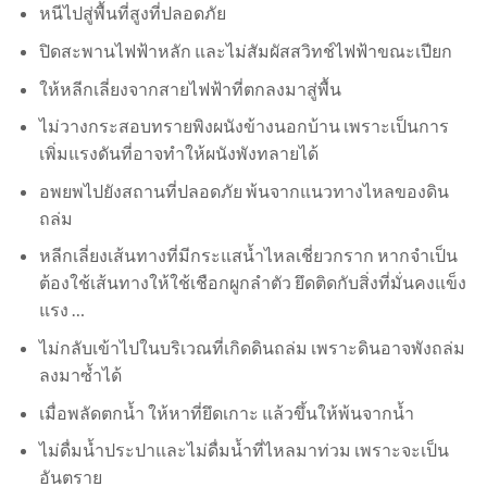
หนีไปสู่พื้นที่สูงที่ปลอดภัย
ปิดสะพานไฟฟ้าหลัก และไม่สัมผัสสวิทช์ไฟฟ้าขณะเปียก
ให้หลีกเลี่ยงจากสายไฟฟ้าที่ตกลงมาสู่พื้น
ไม่วางกระสอบทรายพิงผนังข้างนอกบ้าน เพราะเป็นการ
เพิ่มแรงดันที่อาจทำให้ผนังพังทลายได้
อพยพไปยังสถานที่ปลอดภัย พ้นจากแนวทางไหลของดิน
ถล่ม
หลีกเลี่ยงเส้นทางที่มีกระแสน้ำไหลเชี่ยวกราก หากจำเป็น
ต้องใช้เส้นทางให้ใช้เชือกผูกลำตัว ยึดติดกับสิ่งที่มั่นคงแข็ง
แรง …
ไม่กลับเข้าไปในบริเวณที่เกิดดินถล่ม เพราะดินอาจพังถล่ม
ลงมาซ้ำได้
เมื่อพลัดตกน้ำ ให้หาที่ยึดเกาะ แล้วขึ้นให้พ้นจากน้ำ
ไม่ดื่มน้ำประปาและไม่ดื่มน้ำที่ไหลมาท่วม เพราะจะเป็น
อันตราย