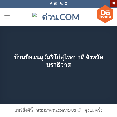
ข้าม
ไป
ยัง
เนื้อหา
บ้านบือแนลูวัสริโก๋สุไหงปาดี จังหวัด
นราธิวาส
แชร์ลิ้งค์นี้ :
https://ด่วน.com/x70q
📋
| ดู : 1
0
ครั้ง