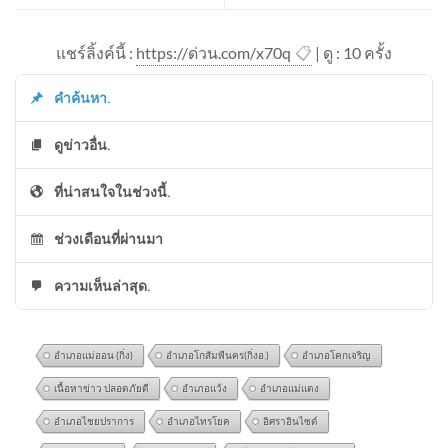
แชร์ลิ้งค์นี้ :
https://ด่วน.com/x70q
📋
| ดู : 1
0
ครั้ง
คำค้นหา.
ดูข่าวอื่น.
ที่น่าสนใจในช่วงนี้.
ช่วงเดือนที่ผ่านมา
ความเห็นล่าสุด.
อำเภอแม่ออน (กิ่ง)
อำเภอโกสัมพีนคร(กิ่งอ.)
อำเภอโคกเจริญ
เนื้อหาข่าว ปลอดภัยดี
อำเภอแว้ง
อำเภอแม่แตง
อำเภอไชยปราการ
อำเภอไทรโยค
อิศราอินไซด์