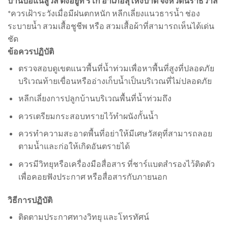
บ้านบือแนลูวัส ตั้งอยู่ที่ ริโก๋ อำเภอสุไหงปาดี จังหวัดนราธิวาส
*ควรเฝ้าระวังเมื่อมีฝนตกหนัก หลีกเลี่ยงแนวธารน้ำ ช่อง
ระบายน้ำ สวมเสื้อชูชีพ หรือ สวมเสื้อผ้าที่สามารถเห็นได้เด่น
ชัด
ข้อควรปฏิบัติ
ตรวจสอบดูเขตแนวพื้นที่น้ำท่วมเพื่อหาพื้นที่สูงที่ปลอดภัย
บริเวณท้ายเขื่อนหรืออ่างเก็บน้ำเป็นบริเวณที่ไม่ปลอดภัย
หลีกเลี่ยงการปลูกบ้านบริเวณพื้นที่น้ำท่วมถึง
ควรเตรียมกระสอบทรายไว้ทำผนังกั้นน้ำ
ควรทำความสะอาดพื้นที่อย่าให้มีเศษวัสดุที่สามารถลอย
ตามน้ำและก่อให้เกิดอันตรายได้
ควรมีวิทยุหรือเครื่องมือสื่อสาร ที่ชาร์แบตสำรองไว้ติดตัว
เพื่อคอยฟังประกาศ หรือสื่อสารกับภายนอก
วิธีการปฏิบัติ
ติดตามประกาศทางวิทยุ และโทรทัศน์