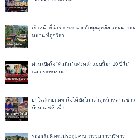
เจ้าหน้าที่นำร่างของนายอับดุลมูคลีส เเละนายสะ
หมาน ที่ถูกวิสา
ด่วน เปิดใจ “ตัสนีม” แต่งหน้าแบบนี้มา 10 ปี ไม่
เคยกระทบงาน
ย่าใจสลายแต่ทำใจได้ ยังไม่กล้าดูหน้าหลาน ชาว
บ้าน-เอฟซี-เพื่อ
รองอธิบดี ทช. ประชุมคณะกรรมการบริหาร