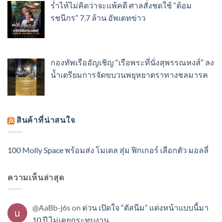
ร่ำไห้ไม่คิดว่าจะแพ้คดี ศาลสั่งชดใช้ “ต้อม
รชนีกร” 7.7 ล้าน อัพเดทข่าว
กองทัพเรืออัญเชิญ “เรือพระที่นั่งสุพรรณหงส์” ลง
น้ำเตรียมการจัดขบวนพยุหยาตราทางชลมารค
สินค้าที่น่าสนใจ
100 Molly Space พร้อมส่ง โมเดล สุ่ม ฟิกเกอร์ เลือกตัว มอลลี่
ความเห็นล่าสุด
@AaBb-j6s
on
ด่วน เปิดใจ “ตัสนีม” แต่งหน้าแบบนี้มา
10 ปี ไม่เคยกระทบงาน