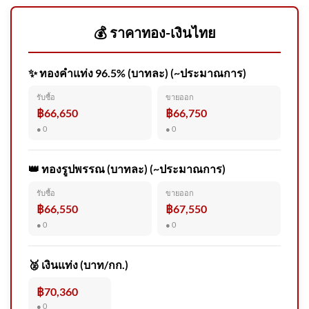
💰 ราคาทอง-เงินไทย
✨ ทองคำแท่ง 96.5% (บาทละ) (~ประมาณการ)
สบอ.3 เผยผลชันสูตร “ลูกช้างป่า
รับซื้อ
ขายออก
จิ๋วไทรโยค” พบอวัยวะภายในผิด
฿66,650
฿66,750
ปก 2026-08-05 03:16:00
● 0
● 0
👑 ทองรูปพรรณ (บาทละ) (~ประมาณการ)
รับซื้อ
ขายออก
โครงการ ศิลป์ : ทรัพย์ เปิดรับผล
฿66,550
฿67,550
งานศิลปะเยาวชน
● 0
● 0
🥈 เงินแท่ง (บาท/กก.)
฿70,360
● 0