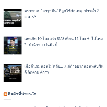
ตรวจสอบ “อาวุธปืน” ที่ถูกใช้ก่อเหตุ | ข่าวค่ำ 7
ส.ค. 69
เหตุเกิด 10 โมง แจ้ง SMS เตือน 11 โมง ช้าไปไหม
? | สำนักข่าววันนิวส์
เมื่อคืนผมนอนไม่หลับ… . แต่ถ้าอยากนอนหลับฝัน
ดี ติดตาม ตำรว
สินค้าที่น่าสนใจ