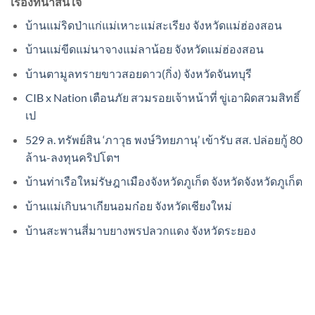
เรื่องที่น่าสนใจ
บ้านแม่ริดป่าแก่แม่เหาะแม่สะเรียง จังหวัดแม่ฮ่องสอน
บ้านแม่ขีดแม่นาจางแม่ลาน้อย จังหวัดแม่ฮ่องสอน
บ้านตามูลทรายขาวสอยดาว(กิ่ง) จังหวัดจันทบุรี
CIB x Nation เตือนภัย สวมรอยเจ้าหน้าที่ ขู่เอาผิดสวมสิทธิ์
เป
529 ล. ทรัพย์สิน ‘ภาวุธ พงษ์วิทยภานุ’ เข้ารับ สส. ปล่อยกู้ 80
ล้าน-ลงทุนคริปโตฯ
บ้านท่าเรือใหม่รัษฎาเมืองจังหวัดภูเก็ต จังหวัดจังหวัดภูเก็ต
บ้านแม่เกิบนาเกียนอมก๋อย จังหวัดเชียงใหม่
บ้านสะพานสี่มาบยางพรปลวกแดง จังหวัดระยอง