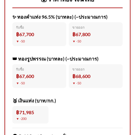
ภายใน 31 ส.ค. | เอาให้ชัด |
สำนักข่าววันนิวส์
✨ ทองคำแท่ง 96.5% (บาทละ) (~ประมาณการ)
รับซื้อ
ขายออก
฿67,700
฿67,800
▼ -50
▼ -50
เปิดประวัติ เสือเด็ก สาเหตุ
ทำร้าย เจ้าหน้าที่ดับ อัพเดทข่าว
👑 ทองรูปพรรณ (บาทละ) (~ประมาณการ)
รับซื้อ
ขายออก
฿67,600
฿68,600
▼ -50
▼ -50
รวบ ภัทรวดี นายหน้าเถื่อนตุ๋น
ส่งแรงงานไปเกาหลีใต้ เหยื่อสู
🥈 เงินแท่ง (บาท/กก.)
฿71,985
▼ -200