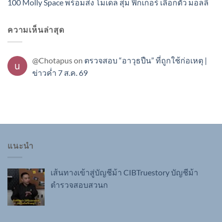
100 Molly Space พร้อมส่ง โมเดล สุ่ม ฟิกเกอร์ เลือกตัว มอลลี่
ความเห็นล่าสุด
@Chotapus
on
ตรวจสอบ “อาวุธปืน” ที่ถูกใช้ก่อเหตุ |
ข่าวค่ำ 7 ส.ค. 69
แนะนำ
เส้นทางเข้าสู่บัญชีม้า CIBTruestory บัญชีม้า
ตำรวจสอบสวนก