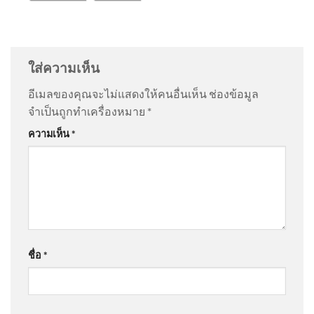
SCB FM มองบาทอาจอ่อนได้ใน
@Chotapus
on
ตรวจสอบ “อาวุธปืน” ที่ถูกใช้ก่อเหตุ |
ระยะสั้น ความเสี่ยง Unwind
ข่าวค่ำ 7 ส.ค. 69
: “
ให้ราชการพกปืน ชาวบ้…
”
carry commerce ยังต่ำ แม้เยน
ใส่ความเห็น
แข็งค่าเร็ว
@somchityainork4733
on
สด “นายกรัฐมนตรี” ลงพื้นที่
อีเมลของคุณจะไม่แสดงให้คนอื่นเห็น
ช่องข้อมูล
โรงเรียนเทพศิรินทร์ นนทบุรี อัพเดทข่าว
: “
เรื่องคอนเท้น
จำเป็นถูกทำเครื่องหมาย
*
ไว้ใจหน…
”
แผ่นดินไหว ประเทศเมียนมา
ความเห็น
*
ขนาด 4.1 วันที่ 7 ส.ค. 2569 เวลา
12:56 น. | รายละเอียดข้อมูล
@Kunk69
on
สด “นายกรัฐมนตรี” ลงพื้นที่โรงเรียน
แผ่นดินไหว บริเวณ (Region)
เทพศิรินทร์ นนทบุรี อัพเดทข่าว
: “
ไปหาแสงไงควรไป
เยี่ยม…
”
เที่ยงวันเดินทาง : 6 สิงหาคม 2569 FM91 เที่ยงวันเด
2026-08-06 05:07:00
ชื่อ
*
@JaonayDG
on
สด “นายกรัฐมนตรี” ลงพื้นที่โรงเรียน
เทพศิรินทร์ นนทบุรี อัพเดทข่าว
: “
ไปเพื่อให้สุ่นวา
ครม.ไฟเขียว เดินหน้า “โมโน
ยมาก…
”
เรลสงขลา” เฟสแรก 12.54 กม.