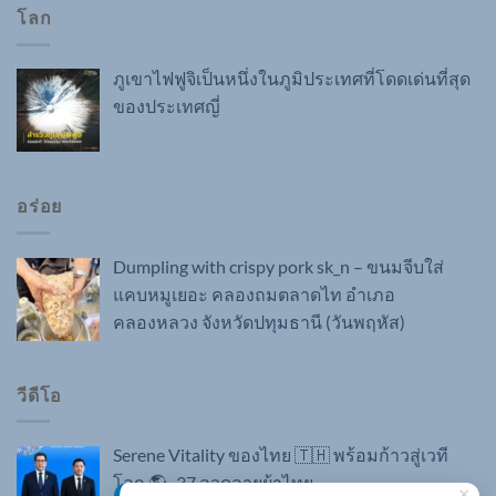
โลก
ภูเขาไฟฟูจิเป็นหนึ่งในภูมิประเทศที่โดดเด่นที่สุด
ของประเทศญี่
อร่อย
Dumpling with crispy pork sk_n – ขนมจีบใส่
แคบหมูเยอะ คลองถมตลาดไท อำเภอ
คลองหลวง จังหวัดปทุมธานี (วันพฤหัส)
วีดีโอ
Serene Vitality ของไทย 🇹🇭 พร้อมก้าวสู่เวที
โลก 🌎 . 37 ลวดลายผ้าไทย
×