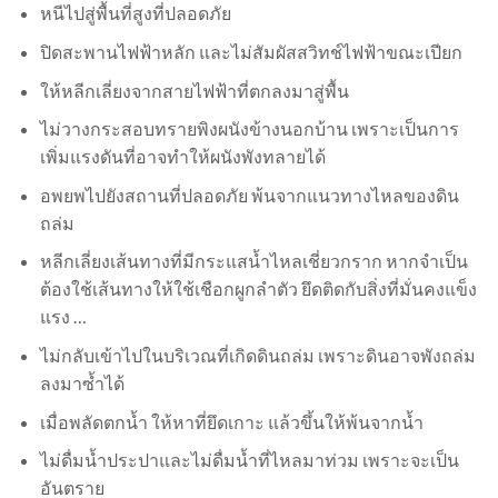
หนีไปสู่พื้นที่สูงที่ปลอดภัย
ปิดสะพานไฟฟ้าหลัก และไม่สัมผัสสวิทช์ไฟฟ้าขณะเปียก
ให้หลีกเลี่ยงจากสายไฟฟ้าที่ตกลงมาสู่พื้น
ไม่วางกระสอบทรายพิงผนังข้างนอกบ้าน เพราะเป็นการ
เพิ่มแรงดันที่อาจทำให้ผนังพังทลายได้
อพยพไปยังสถานที่ปลอดภัย พ้นจากแนวทางไหลของดิน
ถล่ม
หลีกเลี่ยงเส้นทางที่มีกระแสน้ำไหลเชี่ยวกราก หากจำเป็น
ต้องใช้เส้นทางให้ใช้เชือกผูกลำตัว ยึดติดกับสิ่งที่มั่นคงแข็ง
แรง …
ไม่กลับเข้าไปในบริเวณที่เกิดดินถล่ม เพราะดินอาจพังถล่ม
ลงมาซ้ำได้
เมื่อพลัดตกน้ำ ให้หาที่ยึดเกาะ แล้วขึ้นให้พ้นจากน้ำ
ไม่ดื่มน้ำประปาและไม่ดื่มน้ำที่ไหลมาท่วม เพราะจะเป็น
อันตราย