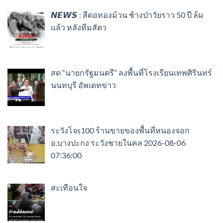
𝙉𝙀𝙒𝙎 : สีดอทองม้วน ช้างป่าวัยราว 50 ปี ล้ม
แล้ว หลังทีมสัตว
สด “นายกรัฐมนตรี” ลงพื้นที่โรงเรียนเทพศิรินทร์
นนทบุรี อัพเดทข่าว
ระวังโจs100 ร้านขายของพื้นที่หนองจอก
อ.บางปะกง ระวังชายในคล 2026-08-06
07:36:00
สะเทือนใจ