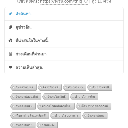
แชร์ลิ้งค์นี้ :
https://ด่วน.com/thiq
📋
| ดู : 1
0
ครั้ง
คำค้นหา.
ดูข่าวอื่น.
ที่น่าสนใจในช่วงนี้.
ช่วงเดือนที่ผ่านมา
ความเห็นล่าสุด.
อำเภอไทรโยค
อิศราอินไซด์
อำเภอไชยา
อำเภอไพศาลี
อำเภอแม่ออน (กิ่ง)
อำเภอโคกโพธิ์
อำเภอโคกเจริญ
อำเภอแม่แจ่ม
อำเภอโกสัมพีนคร(กิ่งอ.)
เนื้อหาข่าว ปลอดภัยดี
เนื้อหาข่าว สิ่งแวดล้อมดี
อำเภอไชยปราการ
อำเภอแม่แตง
อำเภอแม่อาย
อำเภอแว้ง