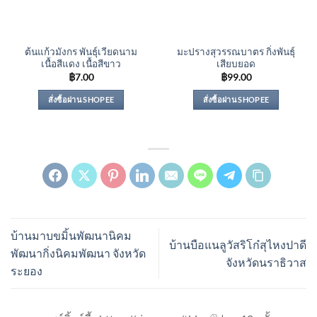
ต้นแก้วมังกร พันธุ์เวียดนาม
มะปรางสุวรรณบาตร กิ่งพันธุ์
เนื้อสีแดง เนื้อสีขาว
เสียบยอด
฿
7.00
฿
99.00
สั่งซื้อผ่าน SHOPEE
สั่งซื้อผ่าน SHOPEE
บ้านมาบขมิ้นพัฒนานิคม
บ้านบือแนลูวัสริโก๋สุไหงปาดี
พัฒนากิ่งนิคมพัฒนา จังหวัด
จังหวัดนราธิวาส
ระยอง