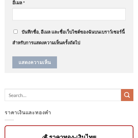
เชื่อม 2026-08-06 05:Forty
อีเมล
*
five:00
@narak1432
on
ขออภัยกรมอุทยาน อ.วีระ แจงจำผิดปี
ดรามาสิมิลัน อัพเดทข่าว
: “
แก่พูดไม่เพาะ ไม่น่า…
”
บันทึกชื่อ, อีเมล และชื่อเว็บไซต์ของฉันบนเบราว์เซอร์นี้
สำหรับการแสดงความเห็นครั้งถัดไป
มิน ออง ไลง์ มาไทย เปิดมิติใคร
ได้ใครเสีย? 7 ส.ค. 69
ราคาเงินและทองคำ
สั่งถอนชื่อคนโกงสอบท้องถิ่น
💰 ราคาทอง-เงินไทย