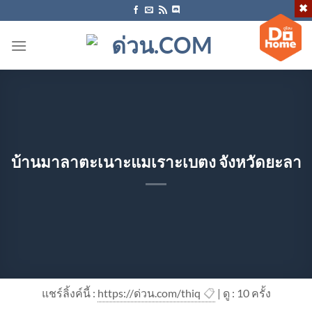
ข้าม
ไป
ยัง
เนื้อหา
บ้านมาลาตะเนาะแมเราะเบตง จังหวัดยะลา
แชร์ลิ้งค์นี้ :
https://ด่วน.com/thiq
📋
| ดู : 1
0
ครั้ง