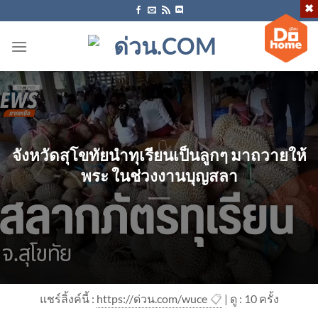
ข้าม
ไป
ยัง
เนื้อหา
จังหวัดสุโขทัยนำทุเรียนเป็นลูกๆ มาถวายให้
พระ ในช่วงงานบุญสลา
แชร์ลิ้งค์นี้ :
https://ด่วน.com/wuce
📋
| ดู : 1
0
ครั้ง