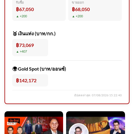
รับซื้อ
ขายออก
ประชาสัมพันธ์แจ้งปิดเบี่ยงการ
฿67,050
฿68,050
จราจร แขวงทางหลวง
▲ +200
▲ +200
สมุทรปราการ ขอ 2026-08-06
05:30:00
🥈 เงินแท่ง (บาท/กก.)
฿73,069
▲ +407
‘อนุทิน-มิน อ่อง ไลง์’ ร่วมเป็น
สักขีพยาน-ลงนาม Mou ‘ไทย-
🌍 Gold Spot (บาท/ออนซ์)
เมียนมา’ 3 ฉบับ ด้านแรงาน-
จัดการคุณภาพน้ำ
฿142,172
อัปเดตล่าสุด:
07/08/2026 15:22:40
ข่าวดึก 6 ส.ค. 69