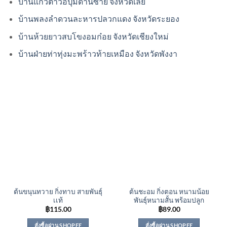
บ้านแก่วตาวอิปุ่มด่านซ้าย จังหวัดเลย
บ้านพลงลำดวนละหารปลวกแดง จังหวัดระยอง
บ้านห้วยยาวสบโขงอมก๋อย จังหวัดเชียงใหม่
บ้านฝ่ายท่าทุ่งมะพร้าวท้ายเหมือง จังหวัดพังงา
ต้นขนุนทวาย กิ่งทาบ สายพันธุ์
ต้นชะอม กิ่งตอน หนามน้อย
เเท้
พันธุ์หนามสั้น พร้อมปลูก
฿
115.00
฿
89.00
สั่งซื้อผ่าน SHOPEE
สั่งซื้อผ่าน SHOPEE