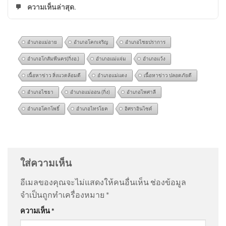
ความเห็นล่าสุด.
อำเภอแม่อาย
อำเภอโคกเจริญ
อำเภอไชยปราการ
อำเภอโกสัมพีนคร(กิ่งอ.)
อำเภอแม่แจ่ม
อำเภอแว้ง
เนื้อหาข่าว สิ่งแวดล้อมดี
อำเภอแม่แตง
เนื้อหาข่าว ปลอดภัยดี
อำเภอไชยา
อำเภอแม่ออน (กิ่ง)
อำเภอไพศาลี
อำเภอโคกโพธิ์
อำเภอไทรโยค
อิศราอินไซด์
National Geographic ฉบับภาษา
@somchart1977
on
สั่งถอนชื่อคนโกงสอบท้องถิ่น
ไทย และ บ้านและสวน
ภายใน 31 ส.ค. | เอาให้ชัด | สำนักข่าววันนิวส์
: “
การ
Explorers Clu
ประชุมเลื่อนเป็นส…
”
ใส่ความเห็น
อีเมลของคุณจะไม่แสดงให้คนอื่นเห็น
ช่องข้อมูล
@ปรีดากุลศิโรรัตน์-บ2ณ
on
สั่งถอนชื่อคนโกงสอบท้อง
จำเป็นถูกทำเครื่องหมาย
*
ถิ่น ภายใน 31 ส.ค. | เอาให้ชัด | สำนักข่าววันนิวส์
: “
ตลก
บางจากฯ ร่วมเวที อบก. เห็นพ้อง
ความเห็น
*
ดี
”
‘คุณภาพและความน่าเชื่อถือ’