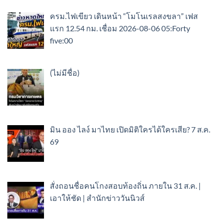
ครม.ไฟเขียว เดินหน้า “โมโนเรลสงขลา” เฟส
แรก 12.54 กม. เชื่อม 2026-08-06 05:Forty
five:00
เรื่อง
(ไม่มีชื่อ)
89416
มิน ออง ไลง์ มาไทย เปิดมิติใครได้ใครเสีย? 7 ส.ค.
69
สั่งถอนชื่อคนโกงสอบท้องถิ่น ภายใน 31 ส.ค. |
เอาให้ชัด | สำนักข่าววันนิวส์