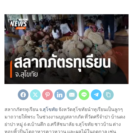
สลากภัตรทุเรียน จ.
สุโขทัย
จังหวัดสุโขทัยนำทุเรียนเป็นลูกๆ
มาถวายให้พระ ในช่วงงานบุญสลากภัต ที่วัดศรีจำปา บ้านดง
ย่าปา หมู่ 6 ต.บ้านตึก อ.ศรีสัชนาลัย จ.สุโขทัย ชาวบ้าน ต่าง
หอบหิ้วปิ่นโตอาหารคาวหวาน และผลไม้ในฤดูกาล เช่น