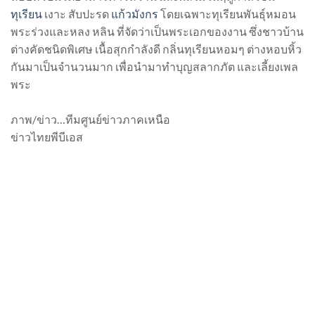
ทุเรียน
เงาะ สับปะรด
แก้วมังกร
โดยเฉพาะทุเรียนพันธุ์หมอน
พระร่วงและหลง หลิน ที่จัดว่าเป็นพระเอกของงาน ซึ่งชาวบ้าน
ต่างคัดชนิดพิเศษ เนื้อสุกกำลังดี กลิ่นทุเรียนหอมๆ ต่างหอบหิ้ว
กันมาเป็นจำนวนมาก เพื่อนำมาทำบุญสลากภัต และเลี้ยงเพล
พระ
ภาพ/ข่าว…ทีมศูนย์ข่าวภาคเหนือ
ข่าวไทยพีบีเอส