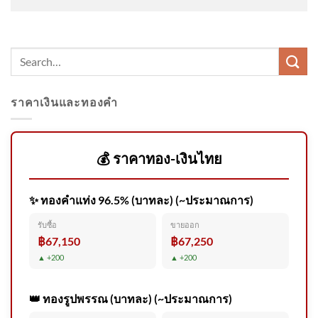
ป้อมยักษ์ ข่าวใต้แลได้ที่เรา #
ราคาเงินและทองคำ
เคาะฟัน 5,925 รายชื่อโกงสอบ
ท้องถิ่น เพิกถอนสิทธิ-พ้นสภาพ
พนัก
💰 ราคาทอง-เงินไทย
✨ ทองคำแท่ง 96.5% (บาทละ) (~ประมาณการ)
✅แจ้งเตือนชาวอุดรธานีและพี่
รับซื้อ
ขายออก
น้องภาคอีสาน เตรียมรับมือ ฝน
฿67,150
฿67,250
ตกหนั
▲ +200
▲ +200
👑 ทองรูปพรรณ (บาทละ) (~ประมาณการ)