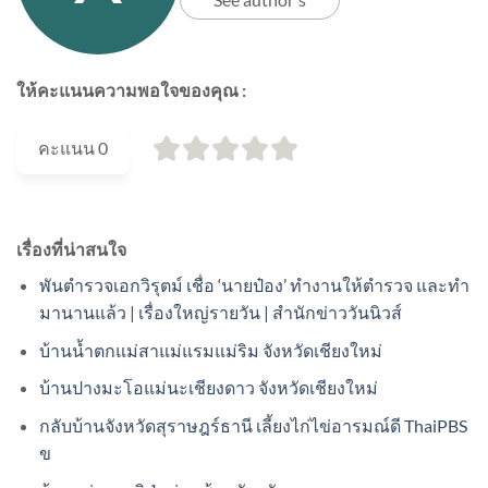
ให้คะแนนความพอใจของคุณ :
คะแนน
0
เรื่องที่น่าสนใจ
พันตำรวจเอกวิรุตม์ เชื่อ ‘นายป๋อง’ ทำงานให้ตำรวจ และทำ
มานานแล้ว | เรื่องใหญ่รายวัน | สำนักข่าววันนิวส์
บ้านน้ำตกแม่สาแม่แรมแม่ริม จังหวัดเชียงใหม่
บ้านปางมะโอแม่นะเชียงดาว จังหวัดเชียงใหม่
กลับบ้านจังหวัดสุราษฎร์ธานี เลี้ยงไก่ไข่อารมณ์ดี ThaiPBS
ข