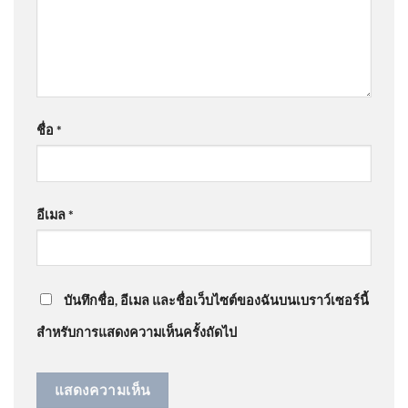
คือหัวใจของคาร์บอนเครดิต
@lovely5029
on
สั่งถอนชื่อคนโกงสอบท้องถิ่น ภายใน
31 ส.ค. | เอาให้ชัด | สำนักข่าววันนิวส์
: “
เลื่อนๆเรื่อยๆ
เดี่ยว…
”
ด่วน ไวรัล 10 ล้าน “ตัสนีม” แต่ง
หน้าปรุงจัดไม่ปรุงจืด ตัวจริงตรง
ชื่อ
*
ปก | 06/08/69
@วิฑูรย์มูลหลวง-ร3ล
on
เปิดประวัติ เสือเด็ก สาเหตุ
ทำร้าย เจ้าหน้าที่ดับ อัพเดทข่าว
: “
สมน๊้หน้า
”
อีเมล
*
@มาเฟียสะเด็ดเม็ด
on
ด่วน ไวรัล 10 ล้าน “ตัสนีม” แต่ง
รวบโชเฟอร์รถบรรทุกชนแล้ว
หน้าปรุงจัดไม่ปรุงจืด ตัวจริงตรงปก | 06/08/69
: “
ใคร
หนีจนมีผู้เสียชีวิต อ้างหน้าตา
กล้าใส่แว่นตาดำทร…
”
เฉยแฟน
บันทึกชื่อ, อีเมล และชื่อเว็บไซต์ของฉันบนเบราว์เซอร์นี้
สำหรับการแสดงความเห็นครั้งถัดไป
สะตอพันธุ์ตรัง 1 ปลูกคู่มะขาม