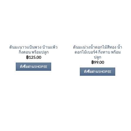
ต้นมะนาวแป้นพวง บ้านแพ้ว
ต้นมะม่วงน้ำดอกไม้สีทอง น้ำ
กิ่งตอน พร้อมปลูก
ดอกไม้เบอร์4 กิ่งทาบ พร้อม
ปลูก
฿
125.00
฿
99.00
สั่งซื้อผ่าน SHOPEE
สั่งซื้อผ่าน SHOPEE