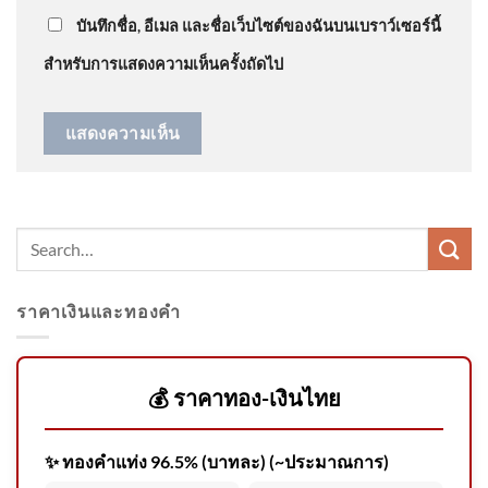
“
สมัยนี้ มันเลวร้ายกว…
”
แยก 2026-08-08 08:01:00
บันทึกชื่อ, อีเมล และชื่อเว็บไซต์ของฉันบนเบราว์เซอร์นี้
สำหรับการแสดงความเห็นครั้งถัดไป
ศาลปค.สั่งไม่รับคำฟ้องไว้พิจารณา คดีเพิกถอนคำ
วินิจฉัยคณะกรรมการสรรหาฯปมสรณสละสิทธิกสทช
8 สิงหาคม 2569 สถานีดับเพลิง
กู้ภัยบางซ่อน กองปฏิบัติการดับ
เพ
ราคาเงินและทองคำ
“รมว.สุรศักดิ์” ลุยพัทลุงเต็มสูบ
💰 ราคาทอง-เงินไทย
ปักหมุดไฮไลต์ บ่อน้ำร้อน-ส
✨ ทองคำแท่ง 96.5% (บาทละ) (~ประมาณการ)