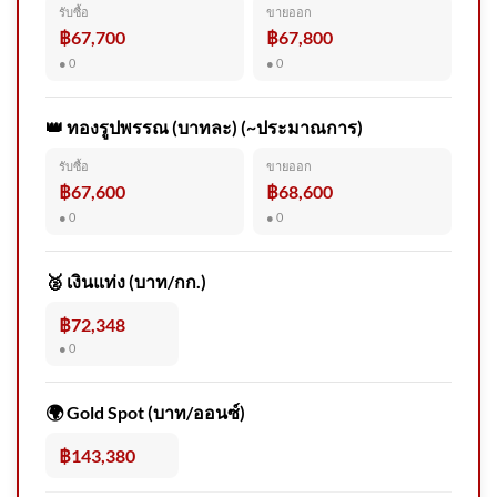
รับซื้อ
ขายออก
฿67,700
฿67,800
● 0
● 0
2026-08-07 14:06:00 | ข่าวสาร
จากกรุมอุตุนิยมวิทยา
👑 ทองรูปพรรณ (บาทละ) (~ประมาณการ)
รับซื้อ
ขายออก
฿67,600
฿68,600
● 0
● 0
โศกนาฏกรรม “รร.เทพศิรินทร์”
เด็ก 14 ยิvในโรงเรียนสังเวย 8
🥈 เงินแท่ง (บาท/กก.)
ชีวิต
฿72,348
● 0
🌍 Gold Spot (บาท/ออนซ์)
ข่าวดึก 8 ส.ค. 69
฿143,380