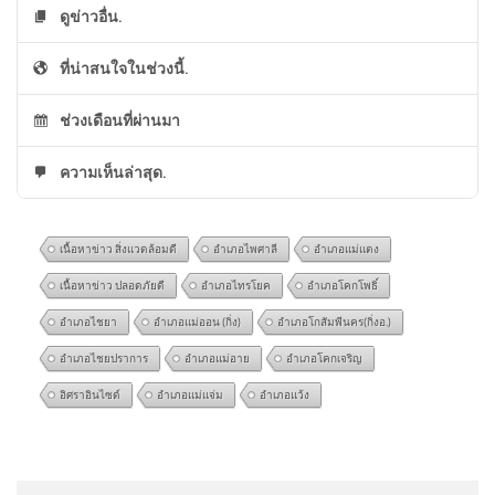
ดูข่าวอื่น.
ที่น่าสนใจในช่วงนี้.
ช่วงเดือนที่ผ่านมา
ความเห็นล่าสุด.
เนื้อหาข่าว สิ่งแวดล้อมดี
อำเภอไพศาลี
อำเภอแม่แตง
เนื้อหาข่าว ปลอดภัยดี
อำเภอไทรโยค
อำเภอโคกโพธิ์
อำเภอไชยา
อำเภอแม่ออน (กิ่ง)
อำเภอโกสัมพีนคร(กิ่งอ.)
อำเภอไชยปราการ
อำเภอแม่อาย
อำเภอโคกเจริญ
อิศราอินไซด์
อำเภอแม่แจ่ม
อำเภอแว้ง
วันนี้ (8 ส.ค.2569) โรงเรียน
@GenBXYZ
on
แม่ ‘เต้ ดราก้อนไฟว์’ ใจสลาย ยังคาใจปม
เทพศิรินทร์ นนทบุรี โพสต์ผ่าน
เสียชีวิต เผยเส้นทางชีวิต อัพเดทข่าว
: “
ทรงนี้ไม่ใช่ซึม
เพจ
เศร้า…
”