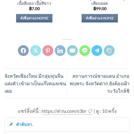
เนื้อสีแดง เนื้อสีขาว
เสียบยอด
฿
7.00
฿
99.00
สั่งซื้อผ่าน SHOPEE
สั่งซื้อผ่าน SHOPEE
จังหวัดเชียงใหม่ มีกลุ่มทุนจีน
สถานการณ์ชายแดน อำเภอ
แฝงตัว เข้ามาเป็นแก๊งคอลเซน
พบพระ จังหวัดตาก ยังต้องเฝ้า
เตอ
ระวังใกล้ชิ
แชร์ลิ้งค์นี้ :
https://ด่วน.com/s3br
📋
| ดู : 1
0
ครั้ง
คำค้นหา.