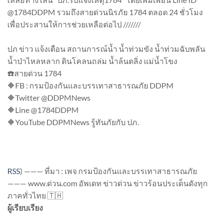
@1784DDPM รวมถึงสายด่วนนิรภัย 1784 ตลอด 24 ชั่วโมง
เพื่อประสานให้การช่วยเหลือต่อไป ///////
ปภ ข่าว แจ้งเตือน สถานการณ์น้ำ น้ำท่วมขัง น้ำท่วมฉับพลัน
น้ำป่าไหลหลาก ดินโคลนถล่ม น้ำล้นตลิ่ง แม่น้ำโขง
☎️สายด่วน 1784
🔶FB : กรมป้องกันและบรรเทาสาธารณภัย DDPM
🔶Twitter @DDPMNews
🔶Line @1784DDPM
🔶YouTube DDPMNews รู้ทันภัยกับ ปภ.
RSS
)
——— ที่มา : เพจ กรมป้องกันและบรรเทาสาธารณภัย
——— www.ด่วน.com อัพเดท ข่าวด่วน ข่าวร้อนประเด็นดังทุก
ภาคทั่วไทย 🇹🇭
ผู้เรียบเรียง