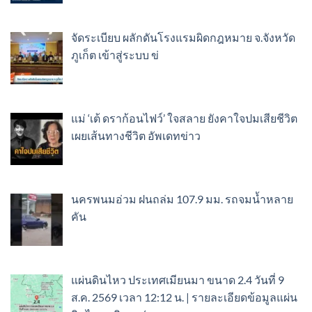
จัดระเบียบ ผลักดันโรงแรมผิดกฎหมาย จ.จังหวัด
ภูเก็ต เข้าสู่ระบบ ข่
แม่ ‘เต้ ดราก้อนไฟว์’ ใจสลาย ยังคาใจปมเสียชีวิต
เผยเส้นทางชีวิต อัพเดทข่าว
นครพนมอ่วม ฝนถล่ม 107.9 มม. รถจมน้ำหลาย
คัน
แผ่นดินไหว ประเทศเมียนมา ขนาด 2.4 วันที่ 9
ส.ค. 2569 เวลา 12:12 น. | รายละเอียดข้อมูลแผ่น