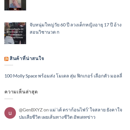
จับหนุ่มใหญ่วัย 60 ปี ลวงเด็กหญิงอายุ 17 ปี อ้าง
สอนวิชานวด ก
สินค้าที่น่าสนใจ
100 Molly Space พร้อมส่ง โมเดล สุ่ม ฟิกเกอร์ เลือกตัว มอลลี่
ความเห็นล่าสุด
@GenBXYZ
on
แม่ ‘เต้ ดราก้อนไฟว์’ ใจสลาย ยังคาใจ
ปมเสียชีวิต เผยเส้นทางชีวิต อัพเดทข่าว