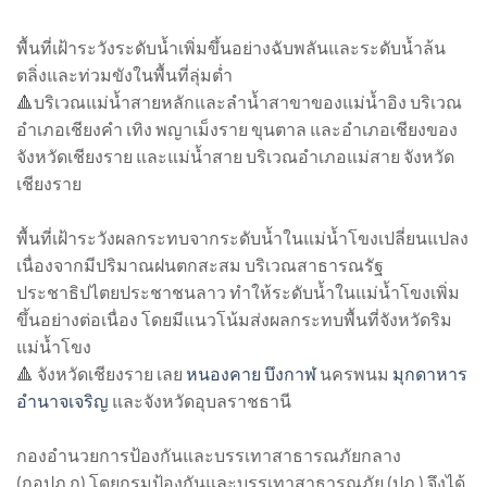
พื้นที่เฝ้าระวังระดับน้ำเพิ่มขึ้นอย่างฉับพลันและระดับน้ำล้น
ตลิ่งและท่วมขังในพื้นที่ลุ่มต่ำ
🔺บริเวณแม่น้ำสายหลักและลำน้ำสาขาของแม่น้ำอิง บริเวณ
อำเภอเชียงคำ เทิง พญาเม็งราย ขุนตาล และอำเภอเชียงของ
จังหวัดเชียงราย และแม่น้ำสาย บริเวณอำเภอแม่สาย จังหวัด
เชียงราย
พื้นที่เฝ้าระวังผลกระทบจากระดับน้ำในแม่น้ำโขงเปลี่ยนแปลง
เนื่องจากมีปริมาณฝนตกสะสม บริเวณสาธารณรัฐ
ประชาธิปไตยประชาชนลาว ทำให้ระดับน้ำในแม่น้ำโขงเพิ่ม
ขึ้นอย่างต่อเนื่อง โดยมีแนวโน้มส่งผลกระทบพื้นที่จังหวัดริม
แม่น้ำโขง
🔺 จังหวัดเชียงราย เลย
หนองคาย
บึงกาฬ
นครพนม
มุกดาหาร
อำนาจเจริญ
และจังหวัดอุบลราชธานี
กองอำนวยการป้องกันและบรรเทาสาธารณภัยกลาง
(กอปภ.ก) โดยกรมป้องกันและบรรเทาสาธารณภัย (ปภ.) จึงได้