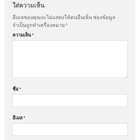
ใส่ความเห็น
อีเมลของคุณจะไม่แสดงให้คนอื่นเห็น
ช่องข้อมูล
@Model-X45
on
แม่ ‘เต้ ดราก้อนไฟว์’ ใจสลาย ยังคาใจ
จำเป็นถูกทำเครื่องหมาย
*
ปมเสียชีวิต เผยเส้นทางชีวิต อัพเดทข่าว
: “
คนที่เป็นโรค
(8/8/69) …ศูนย์อุตุนิยมวิทยา
ความเห็น
*
ซึมเศร้า…
”
ภาคเหนือประกาศเตือนฝน
ตกหนักถึง
@หนองบัวพัฒนา
on
แม่ ‘เต้ ดราก้อนไฟว์’ ใจสลาย ยังคา
ใจปมเสียชีวิต เผยเส้นทางชีวิต อัพเดทข่าว
: “
คิดเองเชื่อ
ตัวเองอย่…
”
🙏🏻 ขอให้ ผู้ได้รับบาดเจ็บทุก
ท่านปลอดภัยครับ
ชื่อ
*
@นิคมธน
on
ลูกเสือโคร่ง ขย้ำเจ้าหน้าที่ อยู่ในวัยซุกซน
| เรื่องใหญ่สุดสัปดาห์ | สำนักข่าววันนิวส์
: “
จัดการเอา
กระดูกของมั…
”
อีเมล
*
8 ส.ค. 69 เวลา 14.50 น. แยก
@NidBeagle
on
ด่วน โดนบูลลี่ตอนเด็ก ชกเลืoดกบปาก ​
:
เฉลิมเผ่า ถ.พระราม 1 มุ่งหน้า