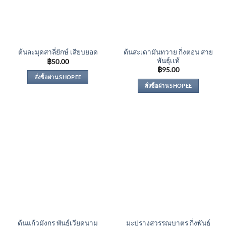
ต้นสะเดามันทวาย กิ่งตอน สาย
ต้นละมุดสาลี่ยักษ์ เสียบยอด
พันธุ์เเท้
฿
50.00
฿
95.00
สั่งซื้อผ่าน SHOPEE
สั่งซื้อผ่าน SHOPEE
ต้นแก้วมังกร พันธุ์เวียดนาม
มะปรางสุวรรณบาตร กิ่งพันธุ์