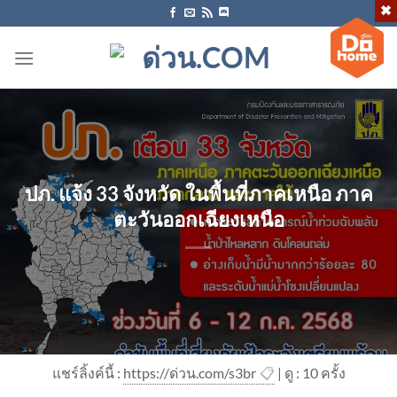
ข้าม
ไป
ยัง
เนื้อหา
ปภ. แจ้ง 33 จังหวัด ในพื้นที่ภาคเหนือ ภาค
ตะวันออกเฉียงเหนือ
แชร์ลิ้งค์นี้ :
https://ด่วน.com/s3br
📋
| ดู : 1
0
ครั้ง