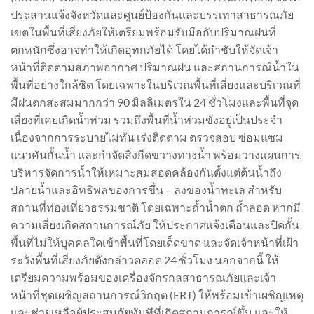
ประสานแจ้งจังหวัดและศูนย์ป้องกันและบรรเทาสาธารณภัย
เขตในพื้นที่เสี่ยงภัยให้เตรียมพร้อมรับมือกับปริมาณฝนที่
ตกหนักซึ่งอาจทำให้เกิดอุทกภัยได้ โดยได้กำชับให้จัดเจ้า
หน้าที่ติดตามสภาพอากาศ ปริมาณฝน และสถานการณ์น้ำใน
พื้นที่อย่างใกล้ชิด โดยเฉพาะในบริเวณพื้นที่เสี่ยงและบริเวณที่
มีฝนตกสะสมมากกว่า 90 มิลลิเมตรใน 24 ชั่วโมงและพื้นที่จุด
เสี่ยงที่เคยเกิดน้ำท่วม รวมถึงพื้นที่น้ำท่วมขังอยู่เป็นประจำ
เนื่องจากการระบายไม่ทัน เร่งติดตาม ตรวจสอบ ซ่อมแซม
แนวคันกั้นน้ำ และกำจัดสิ่งกีดขวางทางน้ำ พร้อมวางแผนการ
บริหารจัดการน้ำให้เหมาะสมสอดคล้องกันตั้งแต่ต้นน้ำถึง
ปลายน้ำและอิทธิพลของการขึ้น – ลงของน้ำทะเล สำหรับ
สถานที่ท่องเที่ยวธรรมชาติ โดยเฉพาะถ้ำน้ำตก ถ้ำลอด หากมี
ความเสี่ยงเกิดสถานการณ์ภัย ให้ประกาศแจ้งเตือนและปิดกั้น
พื้นที่ไม่ให้บุคคลใดเข้าพื้นที่โดยเด็ดขาด และจัดเจ้าหน้าที่เฝ้า
ระวังพื้นที่เสี่ยงภัยดังกล่าวตลอด 24 ชั่วโมง นอกจากนี้ ให้
เตรียมความพร้อมของเครื่องจักรกลสาธารณภัยและเจ้า
หน้าที่ชุดเผชิญสถานการณ์วิกฤต (ERT) ให้พร้อมเข้าเผชิญเหตุ
และช่วยเหลือผู้ประสบภัยทันทีที่เกิดสถานการณ์ขึ้น และให้