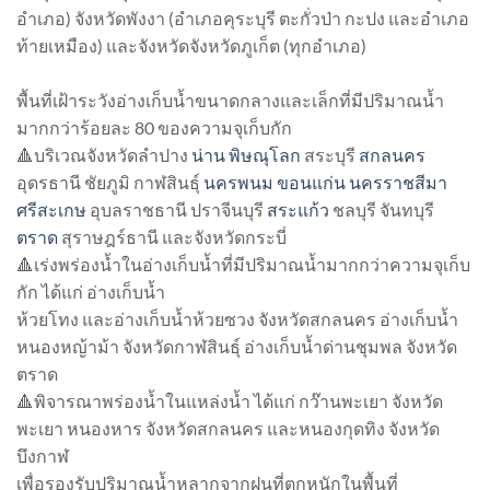
อำเภอ) จังหวัดพังงา (อำเภอคุระบุรี ตะกั่วป่า กะปง และอำเภอ
ท้ายเหมือง) และจังหวัดจังหวัดภูเก็ต (ทุกอำเภอ)
พื้นที่เฝ้าระวังอ่างเก็บน้ำขนาดกลางและเล็กที่มีปริมาณน้ำ
มากกว่าร้อยละ 80 ของความจุเก็บกัก
🔺บริเวณจังหวัดลำปาง
น่าน
พิษณุโลก
สระบุรี
สกลนคร
อุดรธานี ชัยภูมิ กาฬสินธุ์
นครพนม
ขอนแก่น
นครราชสีมา
ศรีสะเกษ
อุบลราชธานี ปราจีนบุรี
สระแก้ว
ชลบุรี จันทบุรี
ตราด
สุราษฎร์ธานี และจังหวัดกระบี่
🔺เร่งพร่องน้ำในอ่างเก็บน้ำที่มีปริมาณน้ำมากกว่าความจุเก็บ
กัก ได้แก่ อ่างเก็บน้ำ
ห้วยโทง และอ่างเก็บน้ำห้วยซวง จังหวัดสกลนคร อ่างเก็บน้ำ
หนองหญ้าม้า จังหวัดกาฬสินธุ์ อ่างเก็บน้ำด่านชุมพล จังหวัด
ตราด
🔺พิจารณาพร่องน้ำในแหล่งน้ำ ได้แก่ กว๊านพะเยา จังหวัด
พะเยา หนองหาร จังหวัดสกลนคร และหนองกุดทิง จังหวัด
บึงกาฬ
เพื่อรองรับปริมาณน้ำหลากจากฝนที่ตกหนักในพื้นที่