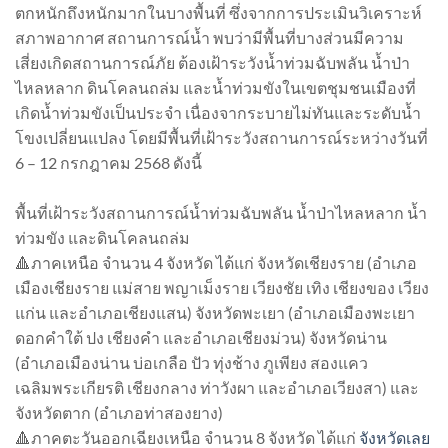
ตกหนักถึงหนักมากในบางพื้นที่ ซึ่งจากการประเมินวิเคราะห์
สภาพอากาศ สถานการณ์น้ำ พบว่ามีพื้นที่บางส่วนมีความ
เสี่ยงเกิดสถานการณ์ภัย ต้องเฝ้าระวังน้ำท่วมฉับพลัน น้ำป่า
ไหลหลาก ดินโคลนถล่ม และน้ำท่วมขังในเขตชุมชนเมืองที่
เกิดน้ำท่วมขังเป็นประจำ เนื่องจากระบายไม่ทันและระดับน้ำ
โขงเปลี่ยนแปลง โดยมีพื้นที่เฝ้าระวังสถานการณ์ระหว่างวันที่
6 – 12 กรกฎาคม 2568 ดังนี้
พื้นที่เฝ้าระวังสถานการณ์น้ำท่วมฉับพลัน น้ำป่าไหลหลาก น้ำ
ท่วมขัง และดินโคลนถล่ม
🔺ภาคเหนือ จำนวน 4 จังหวัด ได้แก่ จังหวัดเชียงราย (อำเภอ
เมืองเชียงราย แม่สาย พญาเม็งราย เวียงชัย เทิง เชียงของ เวียง
แก่น และอำเภอเชียงแสน) จังหวัดพะเยา (อำเภอเมืองพะเยา
ดอกคำใต้ ปง เชียงคำ และอำเภอเชียงม่วน) จังหวัดน่าน
(อำเภอเมืองน่าน บ่อเกลือ ปัว ทุ่งช้าง ภูเพียง สองแคว
เฉลิมพระเกียรติ เชียงกลาง ท่าวังผา และอำเภอเวียงสา) และ
จังหวัดตาก (อำเภอท่าสองยาง)
🔺ภาคตะวันออกเฉียงเหนือ จำนวน 8 จังหวัด ได้แก่
จังหวัดเลย