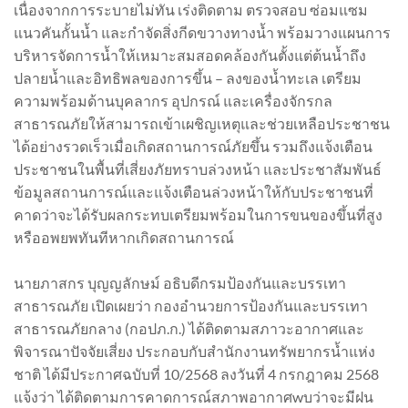
เนื่องจากการระบายไม่ทัน เร่งติดตาม ตรวจสอบ ซ่อมแซม
แนวคันกั้นน้ำ และกำจัดสิ่งกีดขวางทางน้ำ พร้อมวางแผนการ
บริหารจัดการน้ำให้เหมาะสมสอดคล้องกันตั้งแต่ต้นน้ำถึง
ปลายน้ำและอิทธิพลของการขึ้น – ลงของน้ำทะเล เตรียม
ความพร้อมด้านบุคลากร อุปกรณ์ และเครื่องจักรกล
สาธารณภัยให้สามารถเข้าเผชิญเหตุและช่วยเหลือประชาชน
ได้อย่างรวดเร็วเมื่อเกิดสถานการณ์ภัยขึ้น รวมถึงแจ้งเตือน
ประชาชนในพื้นที่เสี่ยงภัยทราบล่วงหน้า และประชาสัมพันธ์
ข้อมูลสถานการณ์และแจ้งเตือนล่วงหน้าให้กับประชาชนที่
คาดว่าจะได้รับผลกระทบเตรียมพร้อมในการขนของขึ้นที่สูง
หรืออพยพทันทีหากเกิดสถานการณ์
นายภาสกร บุญญลักษม์ อธิบดีกรมป้องกันและบรรเทา
สาธารณภัย เปิดเผยว่า กองอำนวยการป้องกันและบรรเทา
สาธารณภัยกลาง (กอปภ.ก.) ได้ติดตามสภาวะอากาศและ
พิจารณาปัจจัยเสี่ยง ประกอบกับสำนักงานทรัพยากรน้ำแห่ง
ชาติ ได้มีประกาศฉบับที่ 10/2568 ลงวันที่ 4 กรกฎาคม 2568
แจ้งว่า ได้ติดตามการคาดการณ์สภาพอากาศwบว่าจะมีฝน