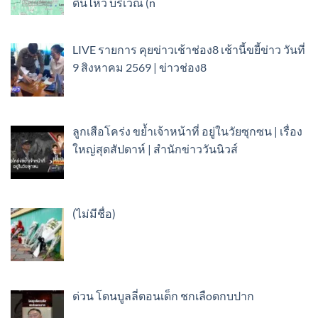
ดินไหว บริเวณ (n
LIVE รายการ คุยข่าวเช้าช่อง8 เช้านี้ขยี้ข่าว วันที่
9 สิงหาคม 2569 | ข่าวช่อง8
ลูกเสือโคร่ง ขย้ำเจ้าหน้าที่ อยู่ในวัยซุกซน | เรื่อง
ใหญ่สุดสัปดาห์ | สำนักข่าววันนิวส์
เรื่อง
(ไม่มีชื่อ)
89778
ด่วน โดนบูลลี่ตอนเด็ก ชกเลืoดกบปาก ​