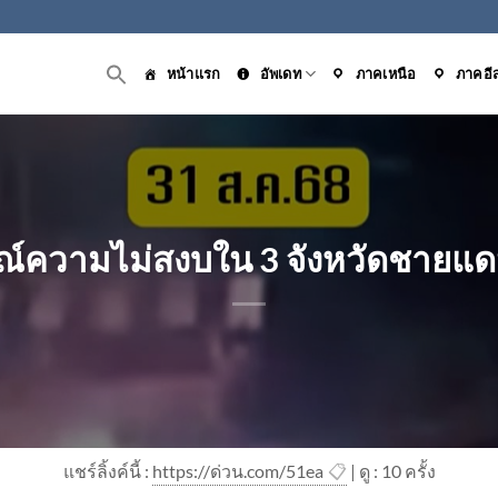
หน้าแรก
อัพเดท
ภาคเหนือ
ภาคอี
ณ์ความไม่สงบใน 3 จังหวัดชายแ
แชร์ลิ้งค์นี้ :
https://ด่วน.com/51ea
📋
| ดู : 1
0
ครั้ง