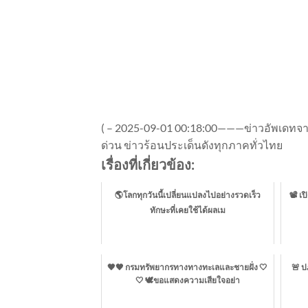
(
–
2025-09-01 00:18:00———ข่าวอัพเดทจาก 
ด่วน ข่าวร้อนประเด็นดังทุกภาคทั่วไทย
เรื่องที่เกี่ยวข้อง:
🌎โลกทุกวันนี้เปลี่ยนแปลงไปอย่างรวดเร็ว
📽️ เ
ทักษะที่เคยใช้ได้ผลเม
🖤🖤 กรมทรัพยากรทางทางทะเลและชายฝั่ง 🤍
🚨 ป
🤍 🕊️ขอแสดงความเสียใจอย่า