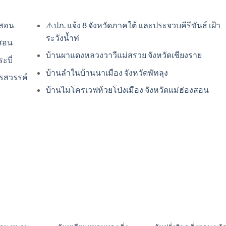
งสอน
⚠️ปภ. แจ้ง 8 จังหวัดภาคใต้ และประจวบคีรีขันธ์ เฝ้า
ระวังน้ำท่
งสอน
บ้านผาแดงหลวงวาวีแม่สรวย จังหวัดเชียงราย
ะบี่
บ้านลำในบ้านนาเมือง จังหวัดพัทลุง
ครสวรรค์
บ้านไมโครเวฟห้วยโป่งเมือง จังหวัดแม่ฮ่องสอน