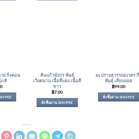
าย กิ่งตอน
ต้นแก้วมังกร พันธุ์
มะปรางสุวรรณบาตร กิ
์เเท้
เวียดนาม เนื้อสีแดง เนื้อสี
พันธุ์ เสียบยอด
ขาว
00
฿
99.00
฿
7.00
 SHOPEE
สั่งซื้อผ่าน SHOPEE
สั่งซื้อผ่าน SHOPEE